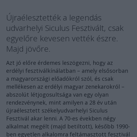
Újraélesztették a legendás
udvarhelyi Siculus Fesztivált, csak
egyelőre kevesen vették észre.
Majd jövőre.
Azt jó előre érdemes leszögezni, hogy az
erdélyi fesztiválkínálatban – amely elsősorban
a magyarországi előadókról szól, és csak
mellékesen az erdélyi magyar zenekarokról –
abszolút létjogosultsága van egy olyan
rendezvénynek, mint amilyen a 28 év után
újraélesztett székelyudvarhelyi Siculus
Fesztivál akar lenni. A 70-es években négy
alkalmat megélt (majd betiltott), később 1990-
ben egyetlen alkalomra feltámasztott fesztivál