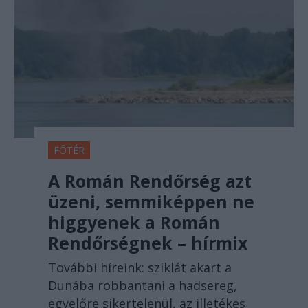
FŐTÉR
A Román Rendőrség azt
üzeni, semmiképpen ne
higgyenek a Román
Rendőrségnek – hírmix
További híreink: sziklát akart a
Dunába robbantani a hadsereg,
egyelőre sikertelenül, az illetékes