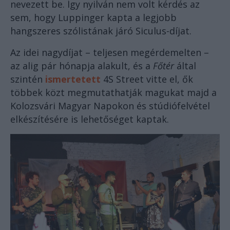
nevezett be. Így nyilván nem volt kérdés az
sem, hogy Luppinger kapta a legjobb
hangszeres szólistának járó Siculus-díjat.
Az idei nagydíjat – teljesen megérdemelten –
az alig pár hónapja alakult, és a
Főtér
által
szintén
ismertetett
4S Street vitte el, ők
többek közt megmutathatják magukat majd a
Kolozsvári Magyar Napokon és stúdiófelvétel
elkészítésére is lehetőséget kaptak.