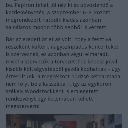
be. Papíron tehát jól néz ki és üdvözlendő a
kezdeményezés, a szeptember 6–8. között
megrendezett hatodik kiadás azonban
sajnálatos módon több sebből is vérzett.
Bár az eredeti ötlet az volt, hogy a fesztivál
részeként kültéri, nagyszínpados koncerteket
is szerveznek, ez azonban végül elmaradt,
mivel a szervezők a tervezetthez képest jóval
kisebb költségvetésből gazdálkodhattak – úgy
értesültünk, a megcélzott büdzsé kétharmada
nem folyt be a kasszába –, így az egykoron
székely Woodstockként is emlegetett
rendezvényt egy kocsmában kellett
megszervezni.