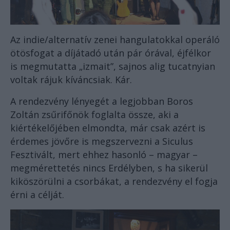
Az indie/alternatív zenei hangulatokkal operáló
ötösfogat a díjátadó után pár órával, éjfélkor
is megmutatta „izmait”, sajnos alig tucatnyian
voltak rájuk kíváncsiak. Kár.
A rendezvény lényegét a legjobban Boros
Zoltán zsűrifőnök foglalta össze, aki a
kiértékelőjében elmondta, már csak azért is
érdemes jövőre is megszervezni a Siculus
Fesztivált, mert ehhez hasonló – magyar –
megmérettetés nincs Erdélyben, s ha sikerül
kiköszörülni a csorbákat, a rendezvény el fogja
érni a célját.