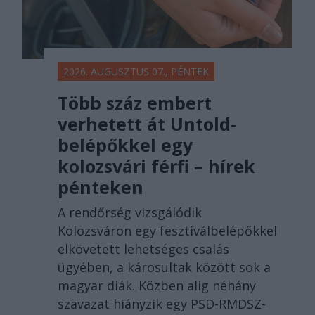
2026. AUGUSZTUS 07., PÉNTEK
Több száz embert
verhetett át Untold-
belépőkkel egy
kolozsvári férfi – hírek
pénteken
A rendőrség vizsgálódik
Kolozsváron egy fesztiválbelépőkkel
elkövetett lehetséges csalás
ügyében, a károsultak között sok a
magyar diák. Közben alig néhány
szavazat hiányzik egy PSD-RMDSZ-