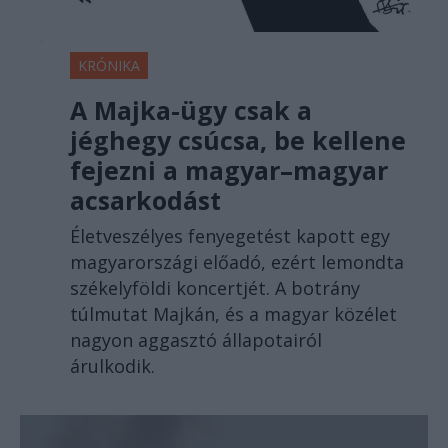
KRÓNIKA
A Majka-ügy csak a
jéghegy csúcsa, be kellene
fejezni a magyar–magyar
acsarkodást
Életveszélyes fenyegetést kapott egy
magyarországi előadó, ezért lemondta
székelyföldi koncertjét. A botrány
túlmutat Majkán, és a magyar közélet
nagyon aggasztó állapotairól
árulkodik.