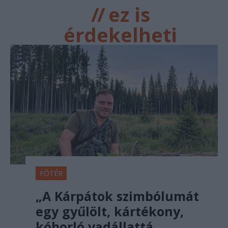
//
ez is
érdekelheti
FŐTÉR
„A Kárpátok szimbólumát
egy gyűlölt, kártékony,
kóborló vadállattá