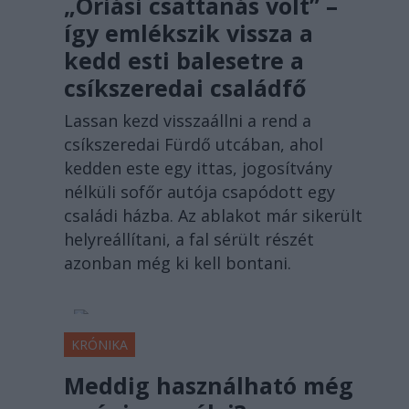
„Óriási csattanás volt” –
így emlékszik vissza a
kedd esti balesetre a
csíkszeredai családfő
Lassan kezd visszaállni a rend a
csíkszeredai Fürdő utcában, ahol
kedden este egy ittas, jogosítvány
nélküli sofőr autója csapódott egy
családi házba. Az ablakot már sikerült
helyreállítani, a fal sérült részét
azonban még ki kell bontani.
KRÓNIKA
Meddig használható még