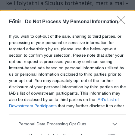
kell folytatni a Siculus történetét, mert a mai –
szabadtéri rendezvényeken rendszeresen
fellépő – zenekarok sokkal bátrabban
Főtér -
Do Not Process My Personal Information
neveznek be egy olyan megmérettetésre,
amely nyitott helyszínen zajlik. Mi továbbra is
If you wish to opt-out of the sale, sharing to third parties, or
szurkolunk ennek a szimpatikus történetnek.
processing of your personal or sensitive information for
targeted advertising by us, please use the below opt-out
section to confirm your selection. Please note that after your
opt-out request is processed you may continue seeing
interest-based ads based on personal information utilized by
us or personal information disclosed to third parties prior to
your opt-out. You may separately opt-out of the further
disclosure of your personal information by third parties on the
IAB’s list of downstream participants. This information may
also be disclosed by us to third parties on the
IAB’s List of
Downstream Participants
that may further disclose it to other
third parties.
Personal Data Processing Opt Outs