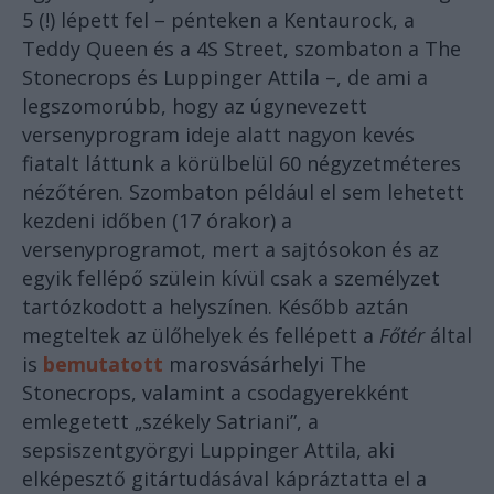
5 (!) lépett fel – pénteken a Kentaurock, a
Teddy Queen és a 4S Street, szombaton a The
Stonecrops és Luppinger Attila –, de ami a
legszomorúbb, hogy az úgynevezett
versenyprogram ideje alatt nagyon kevés
fiatalt láttunk a körülbelül 60 négyzetméteres
nézőtéren. Szombaton például el sem lehetett
kezdeni időben (17 órakor) a
versenyprogramot, mert a sajtósokon és az
egyik fellépő szülein kívül csak a személyzet
tartózkodott a helyszínen. Később aztán
megteltek az ülőhelyek és fellépett a
Főtér
által
is
bemutatott
marosvásárhelyi The
Stonecrops, valamint a csodagyerekként
emlegetett „székely Satriani”, a
sepsiszentgyörgyi Luppinger Attila, aki
elképesztő gitártudásával kápráztatta el a