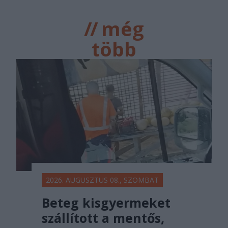
//
még
több
főtér.ro
2026. AUGUSZTUS 08., SZOMBAT
Beteg kisgyermeket
szállított a mentős,