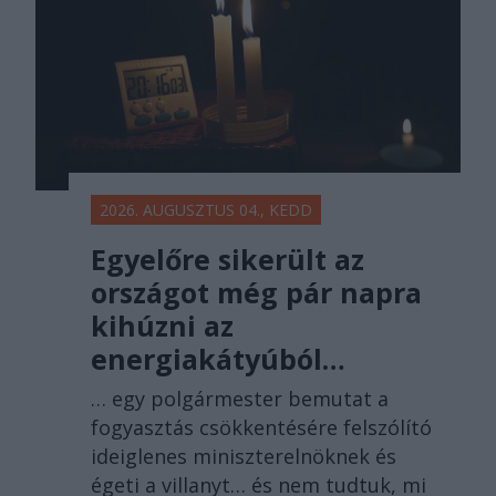
2026. AUGUSZTUS 04., KEDD
Egyelőre sikerült az
országot még pár napra
kihúzni az
energiakátyúból…
… egy polgármester bemutat a
fogyasztás csökkentésére felszólító
ideiglenes miniszterelnöknek és
égeti a villanyt… és nem tudtuk, mi