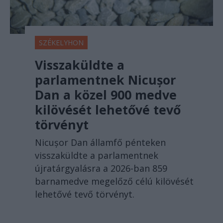
SZÉKELYHON
Visszaküldte a
parlamentnek Nicușor
Dan a közel 900 medve
kilövését lehetővé tevő
törvényt
Nicușor Dan államfő pénteken
visszaküldte a parlamentnek
újratárgyalásra a 2026-ban 859
barnamedve megelőző célú kilövését
lehetővé tevő törvényt.