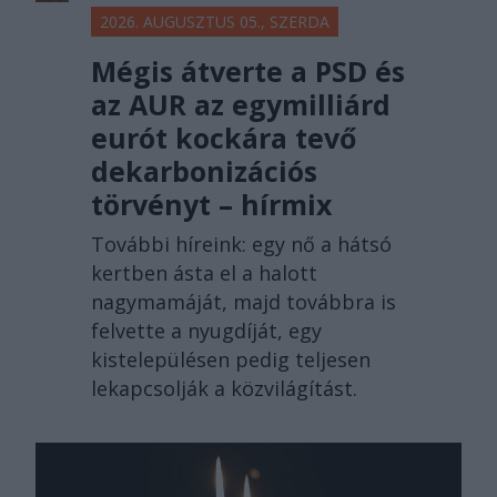
2026. AUGUSZTUS 05., SZERDA
Mégis átverte a PSD és
az AUR az egymilliárd
eurót kockára tevő
dekarbonizációs
törvényt – hírmix
További híreink: egy nő a hátsó
kertben ásta el a halott
nagymamáját, majd továbbra is
felvette a nyugdíját, egy
kistelepülésen pedig teljesen
lekapcsolják a közvilágítást.