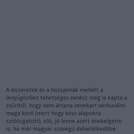
A dicséretek és a hozsannák mellett a
lenyűgözően tehetséges zenész meg is kapta a
zsűritől, hogy nem ártana zenekart verbuválni
maga köré (mert hogy kész alapokra
szólózgatott), sőt, jó lenne azért énekelgetni
is, ha már magyar szövegű dalvetélkedőbe