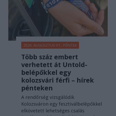
2026. AUGUSZTUS 07., PÉNTEK
Több száz embert
verhetett át Untold-
belépőkkel egy
kolozsvári férfi – hírek
pénteken
A rendőrség vizsgálódik
Kolozsváron egy fesztiválbelépőkkel
elkövetett lehetséges csalás