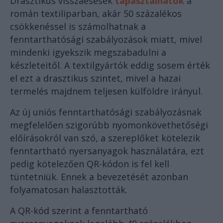
Drasztikus visszaesések
tapasztalhatók
a
román textiliparban, akár 50 százalékos
csökkenéssel is számolhatnak a
fenntarthatósági szabályozások miatt, mivel
mindenki igyekszik megszabadulni a
készleteitől. A textilgyártók eddig sosem érték
el ezt a drasztikus szintet, mivel a hazai
termelés majdnem teljesen külföldre irányul.
Az új uniós fenntarthatósági szabályozásnak
megfelelően szigorúbb nyomonkövethetőségi
előírásokról van szó, a szereplőket kötelezik
fenntartható nyersanyagok használatára, ezt
pedig kötelezően QR-kódon is fel kell
tüntetniük. Ennek a bevezetését azonban
folyamatosan halasztották.
A QR-kód szerint a fenntartható