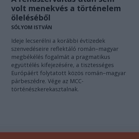
volt menekvés a történelem
öleléséből
SÓLYOM ISTVÁN
Ideje lecserélni a korábbi évtizedek
szenvedéseire reflektáló román–magyar
megbékélés fogalmát a pragmatikus
együttélés kifejezésére, a tisztességes
Európáért folytatott közös román–magyar
párbeszédre. Vége az MCC-
történészkerekasztalnak.