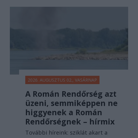
2026. AUGUSZTUS 02., VASÁRNAP
A Román Rendőrség azt
üzeni, semmiképpen ne
higgyenek a Román
Rendőrségnek – hírmix
További híreink: sziklát akart a