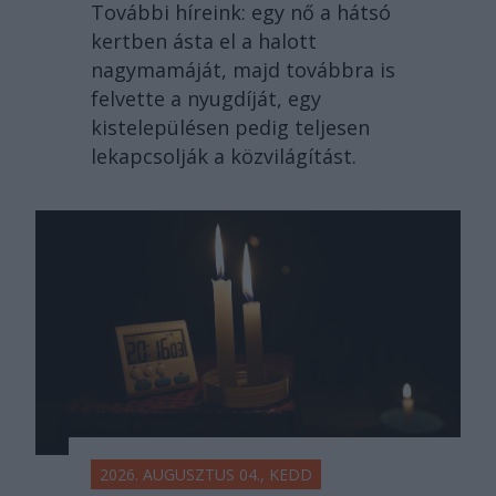
További híreink: egy nő a hátsó
kertben ásta el a halott
nagymamáját, majd továbbra is
felvette a nyugdíját, egy
kistelepülésen pedig teljesen
lekapcsolják a közvilágítást.
2026. AUGUSZTUS 04., KEDD