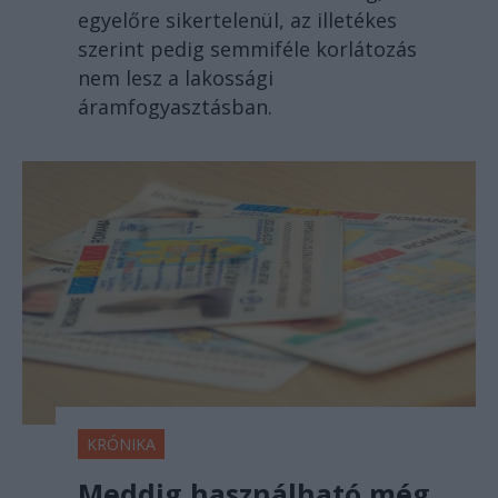
egyelőre sikertelenül, az illetékes
szerint pedig semmiféle korlátozás
nem lesz a lakossági
áramfogyasztásban.
KRÓNIKA
Meddig használható még