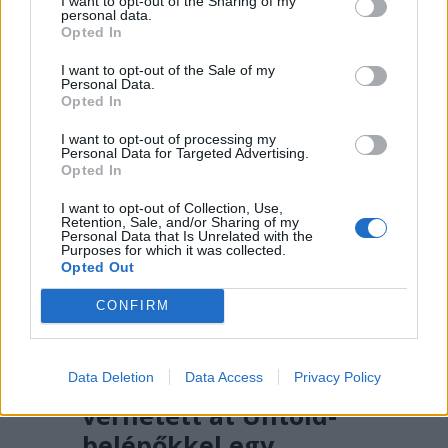
Románia légtere felől érkező drón
I want to opt-out of the Sharing of my
personal data.
robbant fel Bulgáriában, nem
Opted In
messze a határtól.
I want to opt-out of the Sale of my
Personal Data.
Opted In
I want to opt-out of processing my
Personal Data for Targeted Advertising.
Opted In
I want to opt-out of Collection, Use,
Retention, Sale, and/or Sharing of my
Personal Data that Is Unrelated with the
Purposes for which it was collected.
Opted Out
CONFIRM
2026. AUGUSZTUS 07., PÉNTEK
Több száz embert
Data Deletion
Data Access
Privacy Policy
verhetett át Untold-
belépőkkel egy