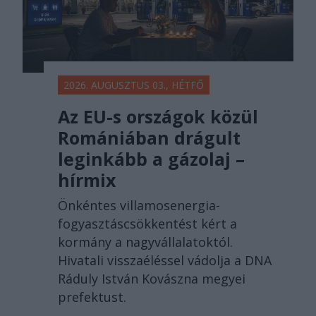
2026. AUGUSZTUS 03., HÉTFŐ
Az EU-s országok közül
Romániában drágult
leginkább a gázolaj –
hírmix
Önkéntes villamosenergia-
fogyasztáscsökkentést kért a
kormány a nagyvállalatoktól.
Hivatali visszaéléssel vádolja a DNA
Ráduly István Kovászna megyei
prefektust.