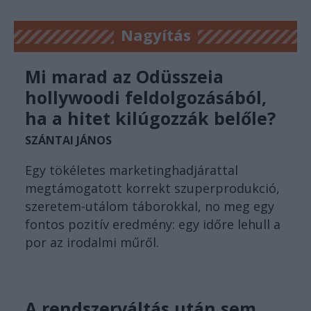
Nagyítás
Mi marad az Odüsszeia
hollywoodi feldolgozásából,
ha a hitet kilúgozzák belőle?
SZÁNTAI JÁNOS
Egy tökéletes marketinghadjárattal
megtámogatott korrekt szuperprodukció,
szeretem-utálom táborokkal, no meg egy
fontos pozitív eredmény: egy időre lehull a
por az irodalmi műről.
A rendszerváltás után sem