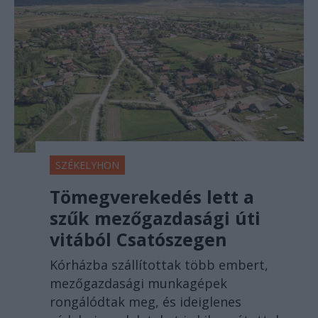
SZÉKELYHON
Tömegverekedés lett a
szűk mezőgazdasági úti
vitából Csatószegen
Kórházba szállítottak több embert,
mezőgazdasági munkagépek
rongálódtak meg, és ideiglenes