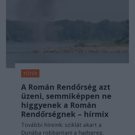
FŐTÉR
A Román Rendőrség azt
üzeni, semmiképpen ne
higgyenek a Román
Rendőrségnek – hírmix
További híreink: sziklát akart a
Dunába robbantani a hadsereg,