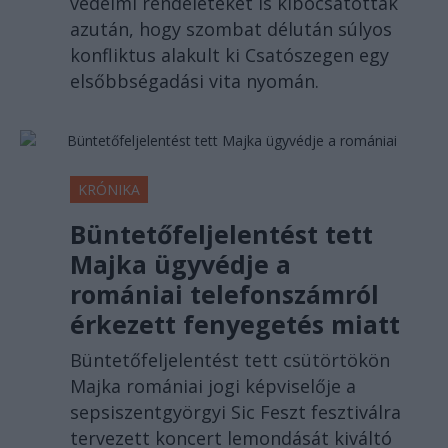
védelmi rendeleteket is kibocsátottak
azután, hogy szombat délután súlyos
konfliktus alakult ki Csatószegen egy
elsőbbségadási vita nyomán.
KRÓNIKA
Büntetőfeljelentést tett
Majka ügyvédje a
romániai telefonszámról
érkezett fenyegetés miatt
Büntetőfeljelentést tett csütörtökön
Majka romániai jogi képviselője a
sepsiszentgyörgyi Sic Feszt fesztiválra
tervezett koncert lemondását kiváltó