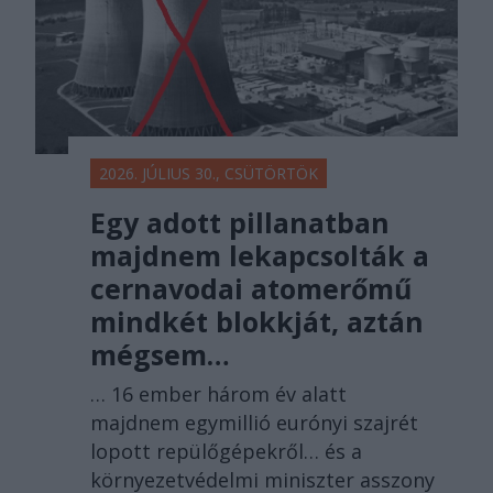
2026. JÚLIUS 30., CSÜTÖRTÖK
Egy adott pillanatban
majdnem lekapcsolták a
cernavodai atomerőmű
mindkét blokkját, aztán
mégsem…
… 16 ember három év alatt
majdnem egymillió eurónyi szajrét
lopott repülőgépekről… és a
környezetvédelmi miniszter asszony