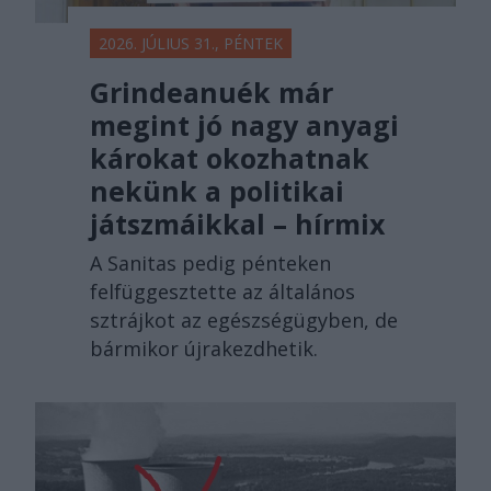
2026. JÚLIUS 31., PÉNTEK
Grindeanuék már
megint jó nagy anyagi
károkat okozhatnak
nekünk a politikai
játszmáikkal – hírmix
A Sanitas pedig pénteken
felfüggesztette az általános
sztrájkot az egészségügyben, de
bármikor újrakezdhetik.