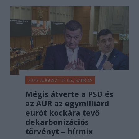
2026. AUGUSZTUS 05., SZERDA
Mégis átverte a PSD és
az AUR az egymilliárd
eurót kockára tevő
dekarbonizációs
törvényt – hírmix