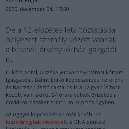
Szerző:
Edgár
2020. december 04., 17:50
De a 12 előzetes letartóztatásba
helyezett személy között vannak
a brassói járványkórház igazgatói
is.
Lukács Antal, a székelyudvarhelyi városi kórház
igazgatója, Bálint Enikő közbeszerzési referens
és Barczán László raktáros is a 12 gyanúsított
között van, akiket 24 órára vettek őrizetbe a
Covid-kórházakat érintő korrupciós ügyben.
Az üggyel kapcsolatban már korábban
kiszivárogtak részletek,
a DNA pénteki