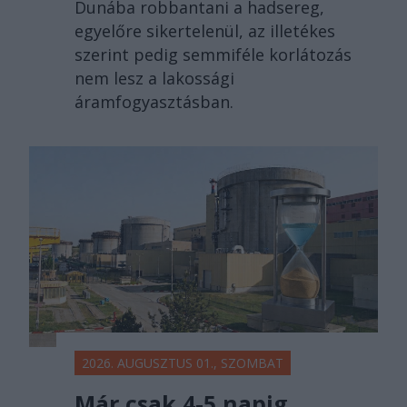
Dunába robbantani a hadsereg,
egyelőre sikertelenül, az illetékes
szerint pedig semmiféle korlátozás
nem lesz a lakossági
áramfogyasztásban.
2026. AUGUSZTUS 01., SZOMBAT
Már csak 4-5 napig