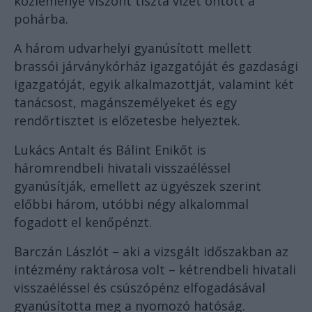
közleménye viszont tiszta vizet öntött a
pohárba.
A három udvarhelyi gyanúsított mellett
brassói járványkórház igazgatóját és gazdasági
igazgatóját, egyik alkalmazottját, valamint két
tanácsost, magánszemélyeket és egy
rendőrtisztet is előzetesbe helyeztek.
Lukács Antalt és Bálint Enikőt is
háromrendbeli hivatali visszaéléssel
gyanúsítják, emellett az ügyészek szerint
előbbi három, utóbbi négy alkalommal
fogadott el kenőpénzt.
Barczán Lászlót – aki a vizsgált időszakban az
intézmény raktárosa volt – kétrendbeli hivatali
visszaéléssel és csúszópénz elfogadásával
gyanúsította meg a nyomozó hatóság.