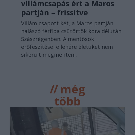
villámcsapás ért a Maros
partján – frissítve
Villám csapott két, a Maros partján
halászó férfiba csütörtök kora délután
Szászrégenben. A mentősök
erőfeszítései ellenére életüket nem
sikerült megmenteni.
//
még
több
főtér.ro