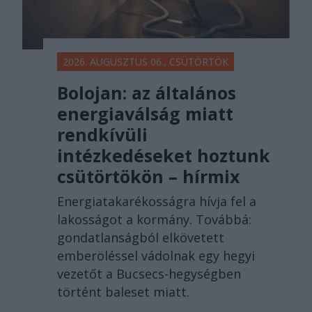
2026. AUGUSZTUS 06., CSÜTÖRTÖK
Bolojan: az általános
energiaválság miatt
rendkívüli
intézkedéseket hoztunk
csütörtökön – hírmix
Energiatakarékosságra hívja fel a
lakosságot a kormány. Továbbá:
gondatlanságból elkövetett
emberöléssel vádolnak egy hegyi
vezetőt a Bucsecs-hegységben
történt baleset miatt.