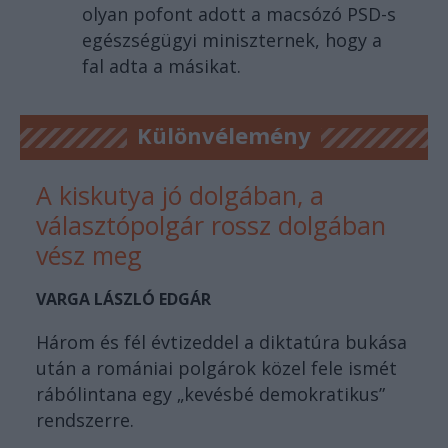
olyan pofont adott a macsózó PSD-s
egészségügyi miniszternek, hogy a
fal adta a másikat.
Különvélemény
A kiskutya jó dolgában, a
választópolgár rossz dolgában
vész meg
VARGA LÁSZLÓ EDGÁR
Három és fél évtizeddel a diktatúra bukása
után a romániai polgárok közel fele ismét
rábólintana egy „kevésbé demokratikus”
rendszerre.