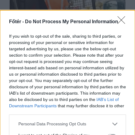
Főtér -
Do Not Process My Personal Information
If you wish to opt-out of the sale, sharing to third parties, or
processing of your personal or sensitive information for
2026. AUGUSZTUS 08., SZOMBAT
targeted advertising by us, please use the below opt-out
Beteg kisgyermeket
section to confirm your selection. Please note that after your
opt-out request is processed you may continue seeing
szállított a mentős,
interest-based ads based on personal information utilized by
amikor megállt dinnyét
us or personal information disclosed to third parties prior to
your opt-out. You may separately opt-out of the further
vásárolni az út szélén –
disclosure of your personal information by third parties on the
hírmix
IAB’s list of downstream participants. This information may
also be disclosed by us to third parties on the
IAB’s List of
Rohamtempóban kellene
Downstream Participants
that may further disclose it to other
felgyorsítania az államnak az
third parties.
energiatároló kapacitását, ha nem
Personal Data Processing Opt Outs
akar blackoutot a közeljövőben.