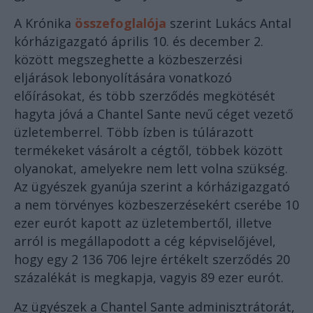
A Krónika
összefoglalója
szerint Lukács Antal
kórházigazgató április 10. és december 2.
között megszeghette a közbeszerzési
eljárások lebonyolítására vonatkozó
előírásokat, és több szerződés megkötését
hagyta jóvá a Chantel Sante nevű céget vezető
üzletemberrel. Több ízben is túlárazott
termékeket vásárolt a cégtől, többek között
olyanokat, amelyekre nem lett volna szükség.
Az ügyészek gyanúja szerint a kórházigazgató
a nem törvényes közbeszerzésekért cserébe 10
ezer eurót kapott az üzletembertől, illetve
arról is megállapodott a cég képviselőjével,
hogy egy 2 136 706 lejre értékelt szerződés 20
százalékát is megkapja, vagyis 89 ezer eurót.
Az ügyészek a Chantel Sante adminisztrátorát,