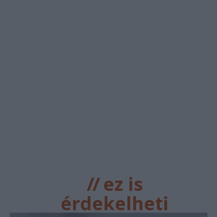
//
ez is
érdekelheti