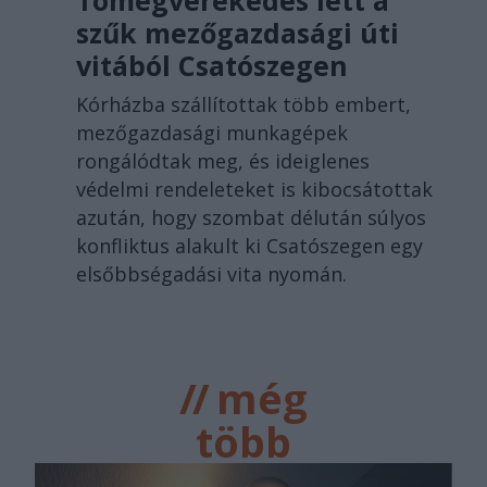
szűk mezőgazdasági úti
vitából Csatószegen
Kórházba szállítottak több embert,
mezőgazdasági munkagépek
rongálódtak meg, és ideiglenes
védelmi rendeleteket is kibocsátottak
azután, hogy szombat délután súlyos
konfliktus alakult ki Csatószegen egy
elsőbbségadási vita nyomán.
//
még
több
főtér.ro