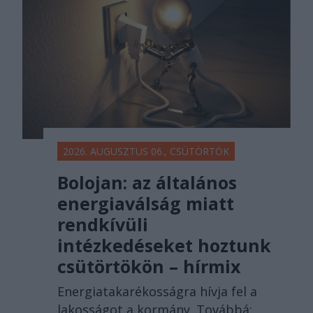
2026. AUGUSZTUS 06., CSÜTÖRTÖK
Bolojan: az általános
energiaválság miatt
rendkívüli
intézkedéseket hoztunk
csütörtökön – hírmix
Energiatakarékosságra hívja fel a
lakosságot a kormány. Továbbá: