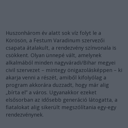
Huszonhárom év alatt sok víz folyt le a
Körösön, a Festum Varadinum szervezői
csapata átalakult, a rendezvény színvonala is
csökkent. Olyan ünnepé vált, amelynek
alkalmából minden nagyváradi/Bihar megyei
civil szervezet – mintegy önigazolásképpen – ki
akarja venni a részét, amiből kifolyólag a
program akkorára duzzadt, hogy már alig
„bírta el” a város. Ugyanakkor ezeket
elsősorban az idősebb generáció látogatta, a
fiatalokat alig sikerült megszólítania egy-egy
rendezvénynek.