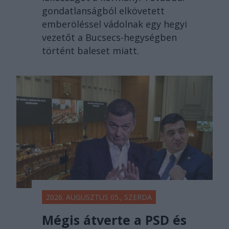
gondatlanságból elkövetett
emberöléssel vádolnak egy hegyi
vezetőt a Bucsecs-hegységben
történt baleset miatt.
2026. AUGUSZTUS 05., SZERDA
Mégis átverte a PSD és