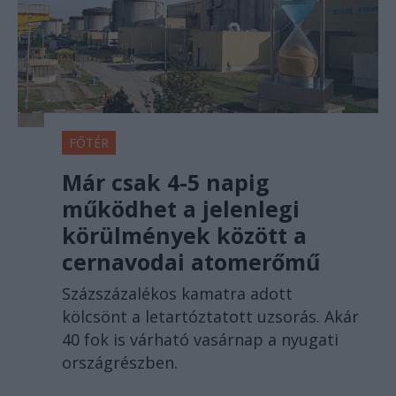
FŐTÉR
Már csak 4-5 napig
működhet a jelenlegi
körülmények között a
cernavodai atomerőmű
Százszázalékos kamatra adott
kölcsönt a letartóztatott uzsorás. Akár
40 fok is várható vasárnap a nyugati
országrészben.