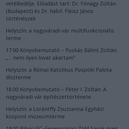
vetélkedője. Előadást tart: Dr. Fónagy Zoltán
(Budapest) és Dr. habil. Fleisz János
történészek
Helyszín: a nagyváradi vár multifunkcionális
terme
17.00 Könyvbemutató – Puskás Bálint Zoltán:
„… nem ilyen lovat akartam”
Helyszín: a Római Katolikus Püspöki Palota
díszterme
18.00 Könyvbemutató – Péter I. Zoltán: A
nagyváradi vár építészettörténete
Helyszín: a Lorántffy Zsuzsanna Egyházi
központ múzeumterme
18:00 Bihari FC–Ferencvárosi Zöld Sasok öreg