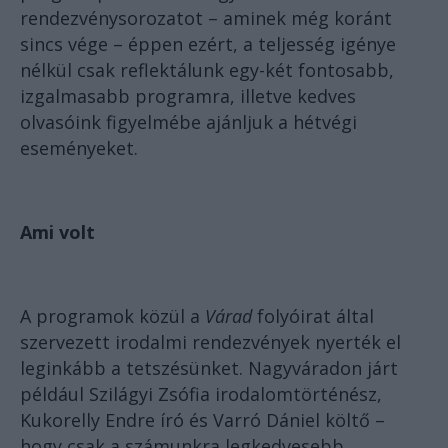
rendezvénysorozatot – aminek még koránt
sincs vége – éppen ezért, a teljesség igénye
nélkül csak reflektálunk egy-két fontosabb,
izgalmasabb programra, illetve kedves
olvasóink figyelmébe ajánljuk a hétvégi
eseményeket.
Ami volt
A programok közül a
Várad
folyóirat által
szervezett irodalmi rendezvények nyerték el
leginkább a tetszésünket. Nagyváradon járt
például Szilágyi Zsófia irodalomtörténész,
Kukorelly Endre író és Varró Dániel költő –
hogy csak a számunkra legkedvesebb