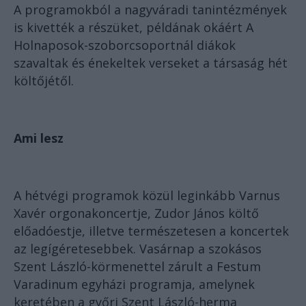
A programokból a nagyváradi tanintézmények
is kivették a részüket, példának okáért A
Holnaposok-szoborcsoportnál diákok
szavaltak és énekeltek verseket a társaság hét
költőjétől.
Ami lesz
A hétvégi programok közül leginkább Varnus
Xavér orgonakoncertje, Zudor János költő
előadóestje, illetve természetesen a koncertek
az legígéretesebbek. Vasárnap a szokásos
Szent László-körmenettel zárult a Festum
Varadinum egyházi programja, amelynek
keretében a győri Szent László-herma