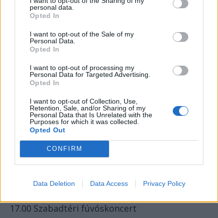
I want to opt-out of the Sharing of my
personal data.
Opted In
Vasárnap
I want to opt-out of the Sale of my
11 .00 Ünnepi szentmise és körmenet –
Personal Data.
főcelebráns Exc. Böcskei László nagyváradi
Opted In
megyés püspök
I want to opt-out of processing my
Personal Data for Targeted Advertising.
Helyszín: Római Katolikus Székesegyházi
Opted In
Bazilika
I want to opt-out of Collection, Use,
Retention, Sale, and/or Sharing of my
Personal Data that Is Unrelated with the
16.00 Könyvbemutató – „… és feltört a hit” 50
Purposes for which it was collected.
éve Nagyvárad lakói megvédték a Szent László
Opted Out
templomot az ateista hatalom rombolásától –
CONFIRM
Péter I. Zoltán és Szilágyi Aladár összeállítása
Helyszín: a Nagyárad-újvárosi Római Katolikus
Data Deletion
Data Access
Privacy Policy
Szent László templom
17.00 Szabadtéri fúvóskoncert