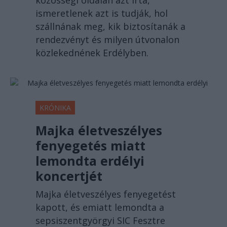
közösségi oldalán azt írta,
ismeretlenek azt is tudják, hol
szállnának meg, kik biztosítanák a
rendezvényt és milyen útvonalon
közlekednének Erdélyben.
KRÓNIKA
Majka életveszélyes
fenyegetés miatt
lemondta erdélyi
koncertjét
Majka életveszélyes fenyegetést
kapott, és emiatt lemondta a
sepsiszentgyörgyi SIC Fesztre