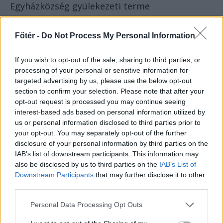
Egyházközség gyülekezeti terme
17.00 Nagyvárad, mint törvényhatósági jogú
Főtér -
Do Not Process My Personal Information
város – előadás
Helyszín: az Ady Endre Líceum díszterme
If you wish to opt-out of the sale, sharing to third parties, or
processing of your personal or sensitive information for
17.00 Nagyváradi gyökerek – festmény- és
targeted advertising by us, please use the below opt-out
section to confirm your selection. Please note that after your
fotókiállítás
opt-out request is processed you may continue seeing
interest-based ads based on personal information utilized by
Helyszín: Posticum – Szent Erzsébet kápolna
us or personal information disclosed to third parties prior to
your opt-out. You may separately opt-out of the further
19.00 Bikini koncert
disclosure of your personal information by third parties on the
IAB’s list of downstream participants. This information may
Helyszín: a Lotus Központ parkolója
also be disclosed by us to third parties on the
IAB’s List of
Downstream Participants
that may further disclose it to other
21.00 Kormorán koncert
third parties.
Helyszín: a Lotus Központ parkolója
Personal Data Processing Opt Outs