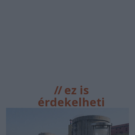
//
ez is
érdekelheti