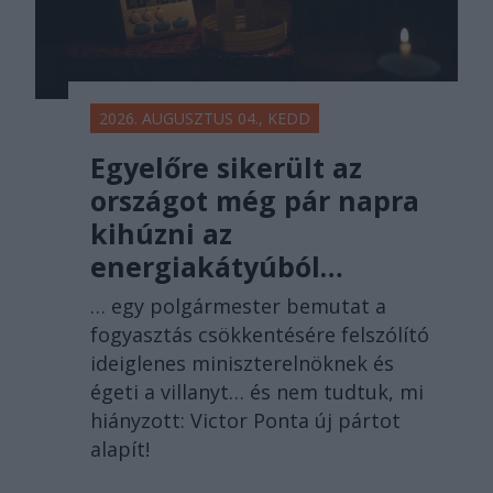
2026. AUGUSZTUS 04., KEDD
Egyelőre sikerült az
országot még pár napra
kihúzni az
energiakátyúból…
… egy polgármester bemutat a
fogyasztás csökkentésére felszólító
ideiglenes miniszterelnöknek és
égeti a villanyt… és nem tudtuk, mi
hiányzott: Victor Ponta új pártot
alapít!