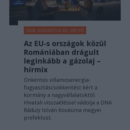
2026. AUGUSZTUS 03., HÉTFŐ
Az EU-s országok közül
Romániában drágult
leginkább a gázolaj –
hírmix
Önkéntes villamosenergia-
fogyasztáscsökkentést kért a
kormány a nagyvállalatoktól.
Hivatali visszaéléssel vádolja a DNA
Ráduly István Kovászna megyei
prefektust.