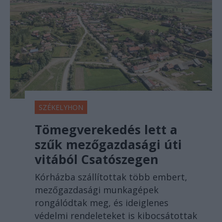
SZÉKELYHON
Tömegverekedés lett a
szűk mezőgazdasági úti
vitából Csatószegen
Kórházba szállítottak több embert,
mezőgazdasági munkagépek
rongálódtak meg, és ideiglenes
védelmi rendeleteket is kibocsátottak