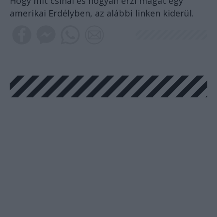
Hogy mit csinál és hogyan érzi magát egy
amerikai Erdélyben, az alábbi linken kiderül.