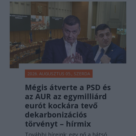
2026. AUGUSZTUS 05., SZERDA
Mégis átverte a PSD és
az AUR az egymilliárd
eurót kockára tevő
dekarbonizációs
törvényt – hírmix
További híreink: egy nő a hátsó