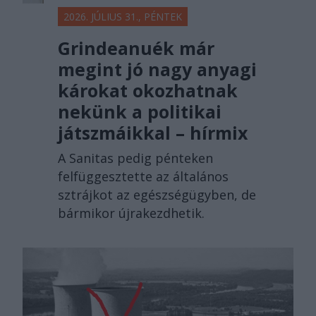
2026. JÚLIUS 31., PÉNTEK
Grindeanuék már
megint jó nagy anyagi
károkat okozhatnak
nekünk a politikai
játszmáikkal – hírmix
A Sanitas pedig pénteken
felfüggesztette az általános
sztrájkot az egészségügyben, de
bármikor újrakezdhetik.