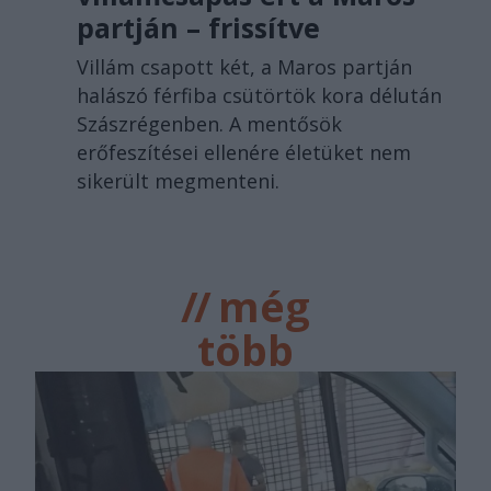
partján – frissítve
Villám csapott két, a Maros partján
halászó férfiba csütörtök kora délután
Szászrégenben. A mentősök
erőfeszítései ellenére életüket nem
sikerült megmenteni.
//
még
több
főtér.ro