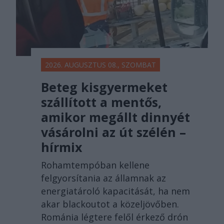
2026. AUGUSZTUS 08., SZOMBAT
Beteg kisgyermeket
szállított a mentős,
amikor megállt dinnyét
vásárolni az út szélén –
hírmix
Rohamtempóban kellene
felgyorsítania az államnak az
energiatároló kapacitását, ha nem
akar blackoutot a közeljövőben.
Románia légtere felől érkező drón