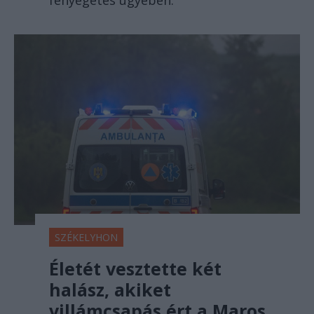
fenyegetés ügyében.
SZÉKELYHON
Életét vesztette két
halász, akiket
villámcsapás ért a Maros