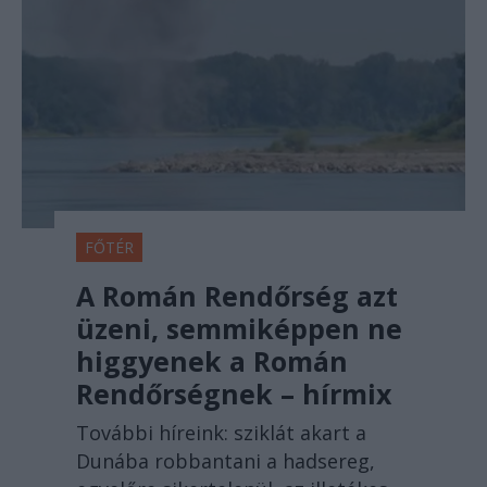
FŐTÉR
A Román Rendőrség azt
üzeni, semmiképpen ne
higgyenek a Román
Rendőrségnek – hírmix
További híreink: sziklát akart a
Dunába robbantani a hadsereg,