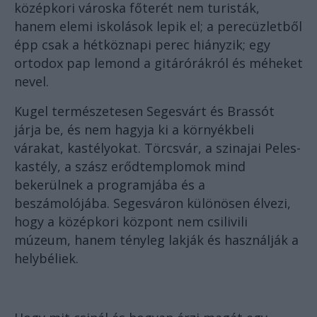
középkori városka főterét nem turisták,
hanem elemi iskolások lepik el; a perecüzletből
épp csak a hétköznapi perec hiányzik; egy
ortodox pap lemond a gitárórákról és méheket
nevel.
Kugel természetesen Segesvárt és Brassót
járja be, és nem hagyja ki a környékbeli
várakat, kastélyokat. Törcsvár, a szinajai Peles-
kastély, a szász erődtemplomok mind
bekerülnek a programjába és a
beszámolójába. Segesváron különösen élvezi,
hogy a középkori központ nem csilivili
múzeum, hanem tényleg lakják és használják a
helybéliek.