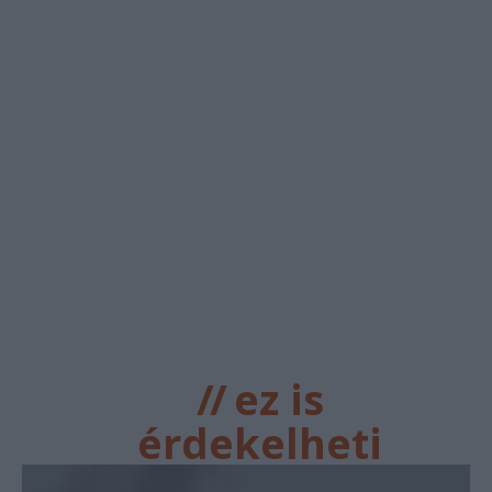
//
ez is
érdekelheti