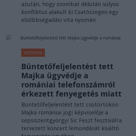
azután, hogy szombat délután súlyos
konfliktus alakult ki Csatószegen egy
elsőbbségadási vita nyomán.
KRÓNIKA
Büntetőfeljelentést tett
Majka ügyvédje a
romániai telefonszámról
érkezett fenyegetés miatt
Büntetőfeljelentést tett csütörtökön
Majka romániai jogi képviselője a
sepsiszentgyörgyi Sic Feszt fesztiválra
tervezett koncert lemondását kiváltó