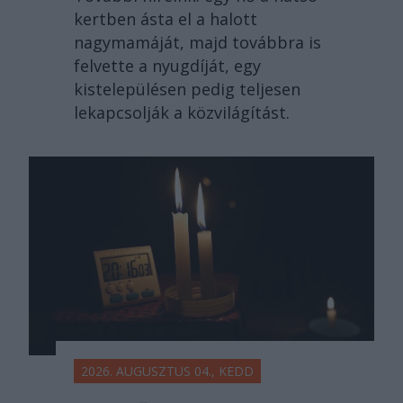
kertben ásta el a halott
nagymamáját, majd továbbra is
felvette a nyugdíját, egy
kistelepülésen pedig teljesen
lekapcsolják a közvilágítást.
2026. AUGUSZTUS 04., KEDD