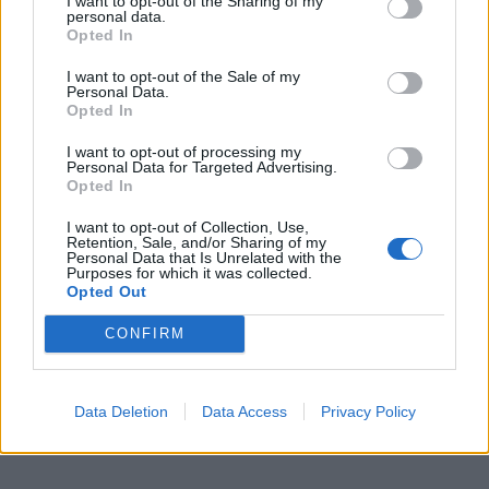
I want to opt-out of the Sharing of my
personal data.
Opted In
I want to opt-out of the Sale of my
2026. AUGUSZTUS 06., CSÜTÖRTÖK
Personal Data.
Opted In
Bolojan: az általános
I want to opt-out of processing my
energiaválság miatt
Personal Data for Targeted Advertising.
rendkívüli
Opted In
intézkedéseket hoztunk
I want to opt-out of Collection, Use,
Retention, Sale, and/or Sharing of my
csütörtökön – hírmix
Personal Data that Is Unrelated with the
Purposes for which it was collected.
Opted Out
Energiatakarékosságra hívja fel a
lakosságot a kormány. Továbbá:
CONFIRM
gondatlanságból elkövetett
emberöléssel vádolnak egy hegyi
vezetőt a Bucsecs-hegységben
Data Deletion
Data Access
Privacy Policy
történt baleset miatt.