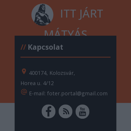
ITT JÁRT
MÁTYÁS
//
Kapcsolat
location_on
400174, Kolozsvár,
Horea u. 4/12
alternate_email
E-mail: foter.portal@gmail.com