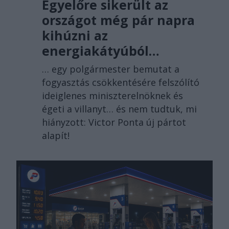
Egyelőre sikerült az
országot még pár napra
kihúzni az
energiakátyúból…
… egy polgármester bemutat a
fogyasztás csökkentésére felszólító
ideiglenes miniszterelnöknek és
égeti a villanyt… és nem tudtuk, mi
hiányzott: Victor Ponta új pártot
alapít!