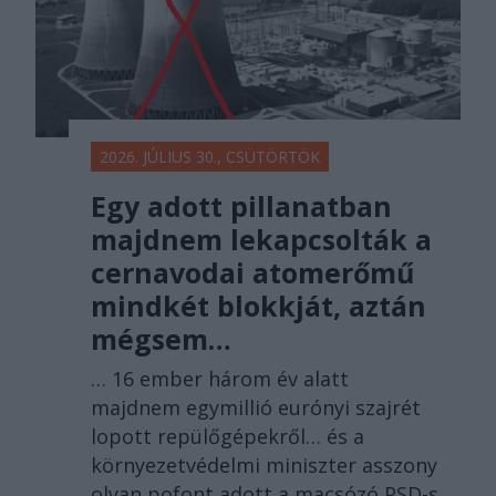
2026. JÚLIUS 30., CSÜTÖRTÖK
Egy adott pillanatban
majdnem lekapcsolták a
cernavodai atomerőmű
mindkét blokkját, aztán
mégsem…
… 16 ember három év alatt
majdnem egymillió eurónyi szajrét
lopott repülőgépekről… és a
környezetvédelmi miniszter asszony
olyan pofont adott a macsózó PSD-s