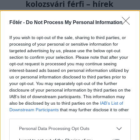
kolozsvári férfi – hírek
pénteken
Főtér -
Do Not Process My Personal Information
A rendőrség vizsgálódik
Kolozsváron egy fesztiválbelépőkkel
If you wish to opt-out of the sale, sharing to third parties, or
elkövetett lehetséges csalás
processing of your personal or sensitive information for
ügyében, a károsultak között sok a
targeted advertising by us, please use the below opt-out
magyar diák. Közben alig néhány
section to confirm your selection. Please note that after your
opt-out request is processed you may continue seeing
szavazat hiányzik egy PSD-RMDSZ-
interest-based ads based on personal information utilized by
kormányhoz.
us or personal information disclosed to third parties prior to
your opt-out. You may separately opt-out of the further
disclosure of your personal information by third parties on the
IAB’s list of downstream participants. This information may
also be disclosed by us to third parties on the
IAB’s List of
Downstream Participants
that may further disclose it to other
third parties.
Personal Data Processing Opt Outs