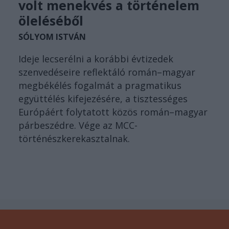
volt menekvés a történelem
öleléséből
SÓLYOM ISTVÁN
Ideje lecserélni a korábbi évtizedek
szenvedéseire reflektáló román–magyar
megbékélés fogalmát a pragmatikus
együttélés kifejezésére, a tisztességes
Európáért folytatott közös román–magyar
párbeszédre. Vége az MCC-
történészkerekasztalnak.