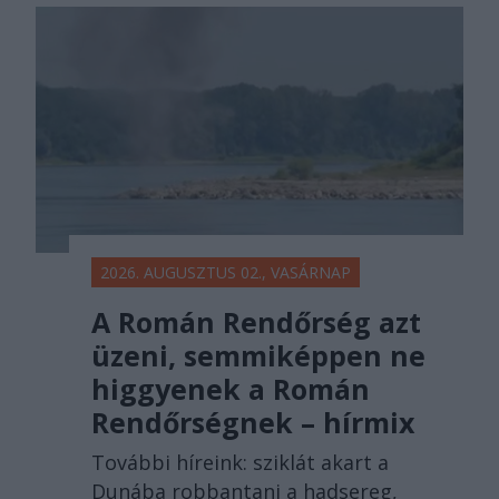
2026. AUGUSZTUS 02., VASÁRNAP
A Román Rendőrség azt
üzeni, semmiképpen ne
higgyenek a Román
Rendőrségnek – hírmix
További híreink: sziklát akart a
Dunába robbantani a hadsereg,