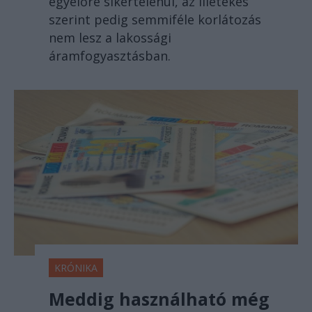
egyelőre sikertelenül, az illetékes
szerint pedig semmiféle korlátozás
nem lesz a lakossági
áramfogyasztásban.
KRÓNIKA
Meddig használható még