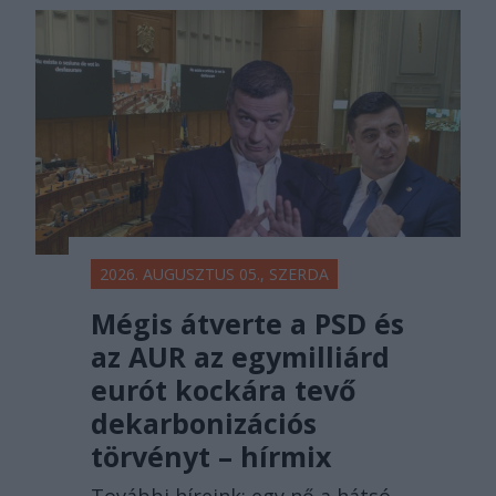
2026. AUGUSZTUS 05., SZERDA
Mégis átverte a PSD és
az AUR az egymilliárd
eurót kockára tevő
dekarbonizációs
törvényt – hírmix