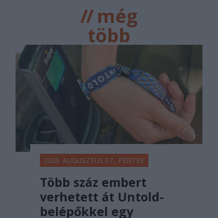
//
még
több
főtér.ro
2026. AUGUSZTUS 07., PÉNTEK
Több száz embert
verhetett át Untold-
belépőkkel egy