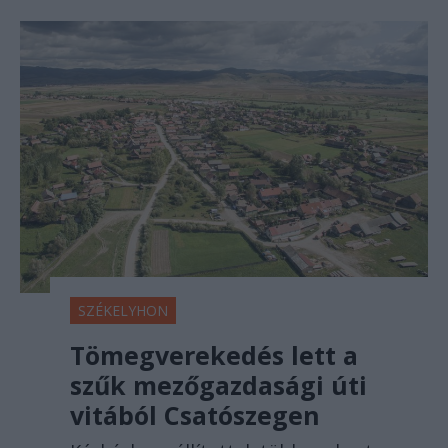
SZÉKELYHON
Tömegverekedés lett a
szűk mezőgazdasági úti
vitából Csatószegen