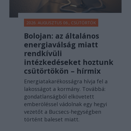
2026. AUGUSZTUS 06., CSÜTÖRTÖK
Bolojan: az általános
energiaválság miatt
rendkívüli
intézkedéseket hoztunk
csütörtökön – hírmix
Energiatakarékosságra hívja fel a
lakosságot a kormány. Továbbá:
gondatlanságból elkövetett
emberöléssel vádolnak egy hegyi
vezetőt a Bucsecs-hegységben
történt baleset miatt.