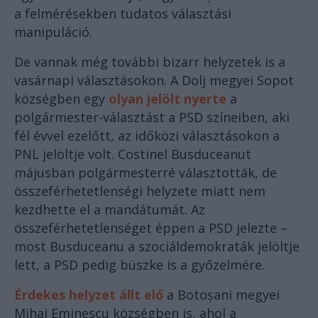
a felmérésekben tudatos választási
manipuláció.
De vannak még további bizarr helyzetek is a
vasárnapi választásokon. A Dolj megyei Sopot
községben egy
olyan jelölt nyerte
a
polgármester-választást a PSD színeiben, aki
fél évvel ezelőtt, az időközi választásokon a
PNL jelöltje volt. Costinel Busduceanut
májusban polgármesterré választották, de
összeférhetetlenségi helyzete miatt nem
kezdhette el a mandátumát. Az
összeférhetetlenséget éppen a PSD jelezte –
most Busduceanu a szociáldemokraták jelöltje
lett, a PSD pedig büszke is a győzelmére.
Érdekes helyzet állt elő
a Botoșani megyei
Mihai Eminescu községben is, ahol a