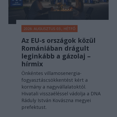
2026. AUGUSZTUS 03., HÉTFŐ
Az EU-s országok közül
Romániában drágult
leginkább a gázolaj –
hírmix
Önkéntes villamosenergia-
fogyasztáscsökkentést kért a
kormány a nagyvállalatoktól.
Hivatali visszaéléssel vádolja a DNA
Ráduly István Kovászna megyei
prefektust.