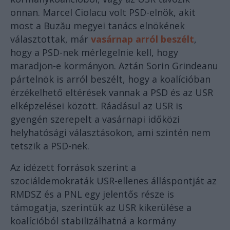
onnan. Marcel Ciolacu volt PSD-elnök, akit
most a Buzău megyei tanács elnökének
választottak, már
vasárnap arról beszélt
,
hogy a PSD-nek mérlegelnie kell, hogy
maradjon-e kormányon. Aztán Sorin Grindeanu
pártelnök is arról beszélt, hogy a koalícióban
érzékelhető eltérések vannak a PSD és az USR
elképzelései között. Ráadásul az USR is
gyengén szerepelt a vasárnapi időközi
helyhatósági választásokon, ami szintén nem
tetszik a PSD-nek.
Az idézett források szerint a
szociáldemokraták USR-ellenes álláspontját az
RMDSZ és a PNL egy jelentős része is
támogatja, szerintük az USR kikerülése a
koalícióból stabilizálhatná a kormány