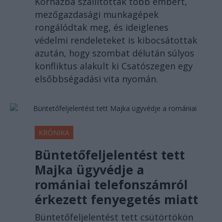
Kórházba szállítottak több embert,
mezőgazdasági munkagépek
rongálódtak meg, és ideiglenes
védelmi rendeleteket is kibocsátottak
azután, hogy szombat délután súlyos
konfliktus alakult ki Csatószegen egy
elsőbbségadási vita nyomán.
KRÓNIKA
Büntetőfeljelentést tett
Majka ügyvédje a
romániai telefonszámról
érkezett fenyegetés miatt
Büntetőfeljelentést tett csütörtökön