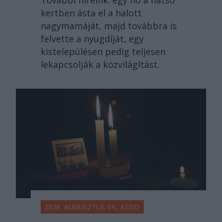
További híreink: egy nő a hátsó
kertben ásta el a halott
nagymamáját, majd továbbra is
felvette a nyugdíját, egy
kistelepülésen pedig teljesen
lekapcsolják a közvilágítást.
2026. AUGUSZTUS 04., KEDD