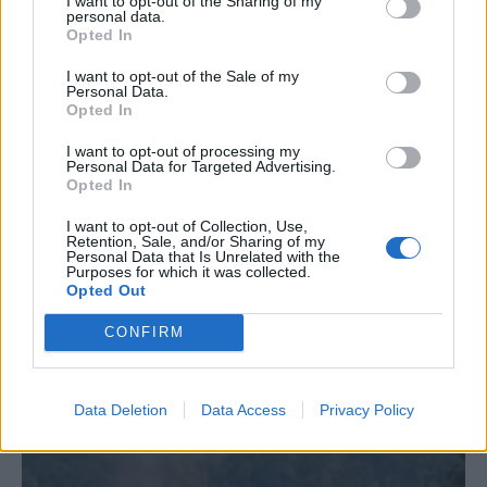
I want to opt-out of the Sharing of my
Majka életveszélyes
personal data.
fenyegetés miatt
Opted In
lemondta erdélyi
I want to opt-out of the Sale of my
Personal Data.
koncertjét
Opted In
Majka életveszélyes fenyegetést
I want to opt-out of processing my
Personal Data for Targeted Advertising.
kapott, és emiatt lemondta a
Opted In
sepsiszentgyörgyi SIC Fesztre
I want to opt-out of Collection, Use,
tervezett koncertjét. Majka ezt
Retention, Sale, and/or Sharing of my
Personal Data that Is Unrelated with the
szerdán a Facebook-oldalán jelentette
Purposes for which it was collected.
be.
Opted Out
CONFIRM
Data Deletion
Data Access
Privacy Policy