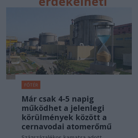
érdekelheti
FŐTÉR
Már csak 4-5 napig
működhet a jelenlegi
körülmények között a
cernavodai atomerőmű
Százszázalékos kamatra adott