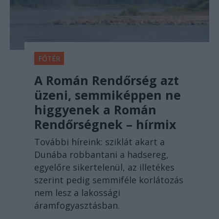
FŐTÉR
A Román Rendőrség azt
üzeni, semmiképpen ne
higgyenek a Román
Rendőrségnek – hírmix
További híreink: sziklát akart a
Dunába robbantani a hadsereg,
egyelőre sikertelenül, az illetékes
szerint pedig semmiféle korlátozás
nem lesz a lakossági
áramfogyasztásban.