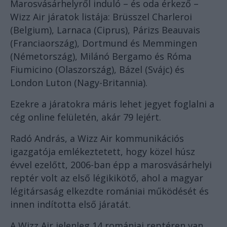
Marosvásárhelyről induló – és oda érkező –
Wizz Air járatok listája: Brüsszel Charleroi
(Belgium), Larnaca (Ciprus), Párizs Beauvais
(Franciaország), Dortmund és Memmingen
(Németország), Milánó Bergamo és Róma
Fiumicino (Olaszország), Bázel (Svájc) és
London Luton (Nagy-Britannia).
Ezekre a járatokra máris lehet jegyet foglalni a
cég online felületén, akár 79 lejért.
Radó András, a Wizz Air kommunikációs
igazgatója emlékeztetett, hogy közel húsz
évvel ezelőtt, 2006-ban épp a marosvásárhelyi
reptér volt az első légikikötő, ahol a magyar
légitársaság elkezdte romániai működését és
innen indította első járatát.
A Wizz Air jelenleg 14 romániai reptéren van