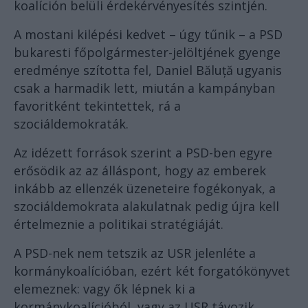
koalíción belüli érdekérvényesítés szintjén.
A mostani kilépési kedvet – úgy tűnik – a PSD
bukaresti főpolgármester-jelöltjének gyenge
eredménye szította fel, Daniel Băluță ugyanis
csak a harmadik lett, miután a kampányban
favoritként tekintettek, rá a
szociáldemokraták.
Az idézett források szerint a PSD-ben egyre
erősödik az az álláspont, hogy az emberek
inkább az ellenzék üzeneteire fogékonyak, a
szociáldemokrata alakulatnak pedig újra kell
értelmeznie a politikai stratégiáját.
A PSD-nek nem tetszik az USR jelenléte a
kormánykoalícióban, ezért két forgatókönyvet
elemeznek: vagy ők lépnek ki a
kormánykoalícióból, vagy az USR távozik