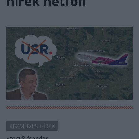
hírek hétfőn
KÉZMŰVES HÍREK
Szerző:
fsandor