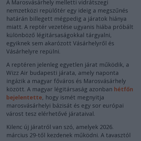
A Marosvásárhely melletti vidrátszegi
nemzetközi repülőtér egy ideig a megszűnés
határán billegett mégpedig a járatok hiánya
miatt. A reptér vezetése ugyanis hiába próbált
különböző légitársaságokkal tárgyalni,
egyiknek sem akarózott Vásárhelyről és
Vásárhelyre repülni.
A reptéren jelenleg egyetlen járat működik, a
Wizz Air budapesti járata, amely naponta
ingázik a magyar főváros és Marosvásárhely
között. A magyar légitársaság azonban
hétfőn
bejelentette
, hogy ismét megnyitja
marosvásárhelyi bázisát és egy sor európai
várost tesz elérhetővé járataival.
Kilenc új járatról van szó, amelyek 2026.
március 29-től kezdenek működni. A tavasztól