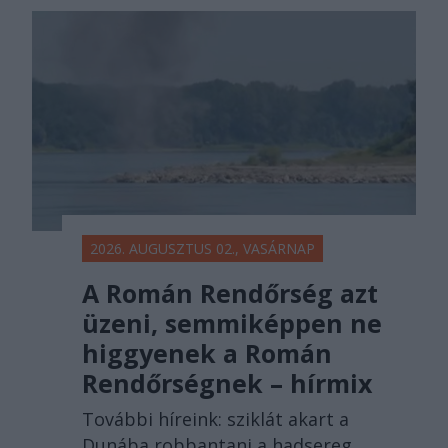
2026. AUGUSZTUS 02., VASÁRNAP
A Román Rendőrség azt
üzeni, semmiképpen ne
higgyenek a Román
Rendőrségnek – hírmix
További híreink: sziklát akart a
Dunába robbantani a hadsereg,