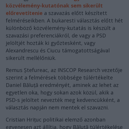
közvélemény-kutatónak sem sikerült
előrevetítenie
a szavazás előtt készített
felméréseikben. A bukaresti választás előtt hét
különböző közvélemény-kutatás is készült a
szavazási preferenciákról, de vagy a PSD
jelöltjét hozták ki győztesként, vagy
Alexandrescu és Ciucu támogatottságával
sikerült mellélőniük.
Remus Ștefureac, az INSCOP Research vezetője
szerint a felmérések többsége túlértékelte
Daniel Băluță eredményét, aminek az lehet az
egyetlen oka, hogy sokan azok közül, akik a
PSD-s jelöltet nevezték meg kedvencükként, a
választás napján nem mentek el szavazni.
Cristian Hrițuc politikai elemző azonban
egyenesen azt állítja, hogy Băluță túlértékelése