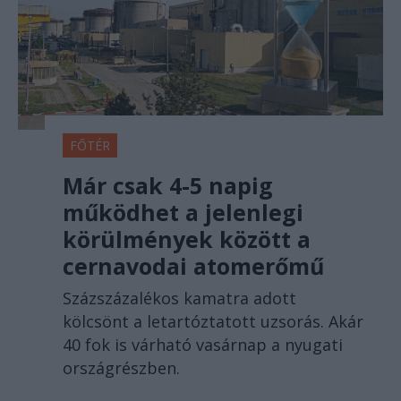
FŐTÉR
Már csak 4-5 napig
működhet a jelenlegi
körülmények között a
cernavodai atomerőmű
Százszázalékos kamatra adott
kölcsönt a letartóztatott uzsorás. Akár
40 fok is várható vasárnap a nyugati
országrészben.