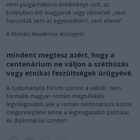
nem polgárháború eredménye volt, az
Erdélyben élő magyarok vagy németek „nem
harcoltak sem az egyesülésért, sem ellene”.
A Román Akadémia leszögezi:
mindent megtesz azért, hogy a
centenárium ne váljon a széthúzás
vagy etnikai feszültségek ürügyévé.
A tudományos fórum szerint a valódi, nem
formális magyar-román megbékélés
legvilágosabb jele a román centenárium közös
megünneplése lenne a legmagasabb politikai
és diplomáciai szinten.