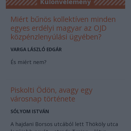
Különvélemény
Miért bűnös kollektíven minden
egyes erdélyi magyar az OJD
közpénzlenyúlási ügyében?
VARGA LÁSZLÓ EDGÁR
És miért nem?
Piskolti Ödön, avagy egy
városnap története
SÓLYOM ISTVÁN
A hajdani Borsos utcából lett Thököly utca