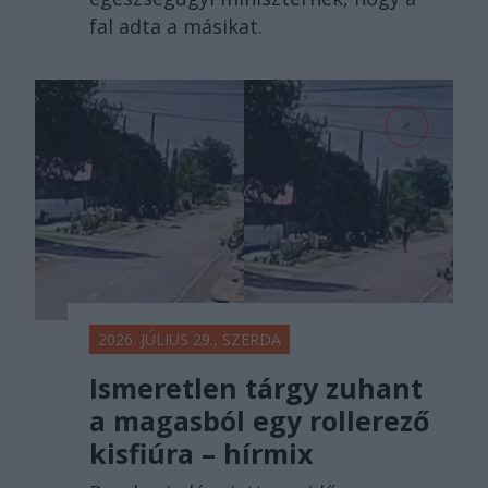
fal adta a másikat.
2026. JÚLIUS 29., SZERDA
Ismeretlen tárgy zuhant
a magasból egy rollerező
kisfiúra – hírmix