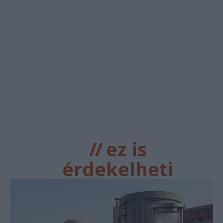
//
ez is
érdekelheti