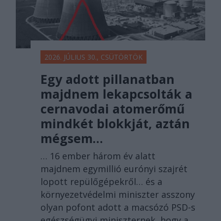
2026. JÚLIUS 30., CSÜTÖRTÖK
Egy adott pillanatban
majdnem lekapcsolták a
cernavodai atomerőmű
mindkét blokkját, aztán
mégsem…
… 16 ember három év alatt
majdnem egymillió eurónyi szajrét
lopott repülőgépekről… és a
környezetvédelmi miniszter asszony
olyan pofont adott a macsózó PSD-s
egészségügyi miniszternek, hogy a