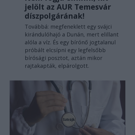
jelölt az AUR Temesvár
díszpolgárának!
Továbbá: megfeneklett egy svájci
kirándulóhajó a Dunán, mert elillant
alóla a víz. És egy bírónő jogtalanul
próbált elcsípni egy legfelsőbb
bírósági posztot, aztán mikor
rajtakapták, elpárolgott.