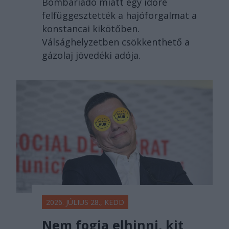
Bombariadó miatt egy időre
felfüggesztették a hajóforgalmat a
konstancai kikötőben.
Válsághelyzetben csökkenthető a
gázolaj jövedéki adója.
2026. JÚLIUS 28., KEDD
Nem fogja elhinni, kit