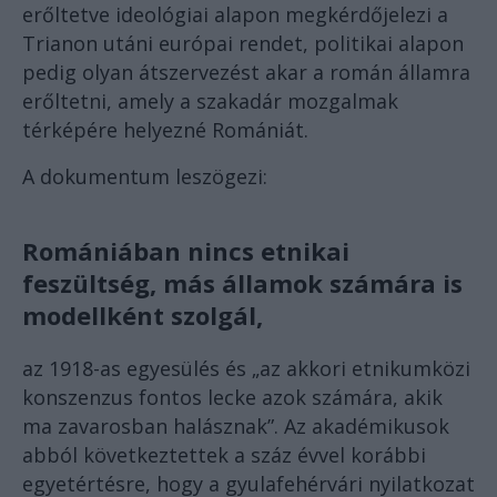
erőltetve ideológiai alapon megkérdőjelezi a
Trianon utáni európai rendet, politikai alapon
pedig olyan átszervezést akar a román államra
erőltetni, amely a szakadár mozgalmak
térképére helyezné Romániát.
A dokumentum leszögezi:
Romániában nincs etnikai
feszültség, más államok számára is
modellként szolgál,
az 1918-as egyesülés és „az akkori etnikumközi
konszenzus fontos lecke azok számára, akik
ma zavarosban halásznak”. Az akadémikusok
abból következtettek a száz évvel korábbi
egyetértésre, hogy a gyulafehérvári nyilatkozat