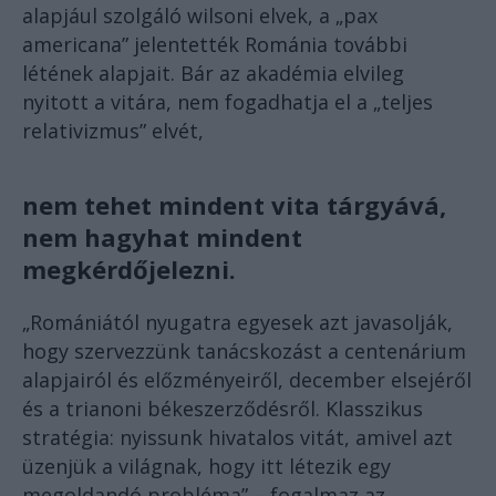
alapjául szolgáló wilsoni elvek, a „pax
americana” jelentették Románia további
létének alapjait. Bár az akadémia elvileg
nyitott a vitára, nem fogadhatja el a „teljes
relativizmus” elvét,
nem tehet mindent vita tárgyává,
nem hagyhat mindent
megkérdőjelezni.
„Romániától nyugatra egyesek azt javasolják,
hogy szervezzünk tanácskozást a centenárium
alapjairól és előzményeiről, december elsejéről
és a trianoni békeszerződésről. Klasszikus
stratégia: nyissunk hivatalos vitát, amivel azt
üzenjük a világnak, hogy itt létezik egy
megoldandó probléma” – fogalmaz az