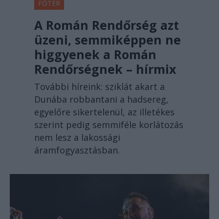
FŐTÉR
A Román Rendőrség azt
üzeni, semmiképpen ne
higgyenek a Román
Rendőrségnek – hírmix
További híreink: sziklát akart a
Dunába robbantani a hadsereg,
egyelőre sikertelenül, az illetékes
szerint pedig semmiféle korlátozás
nem lesz a lakossági
áramfogyasztásban.