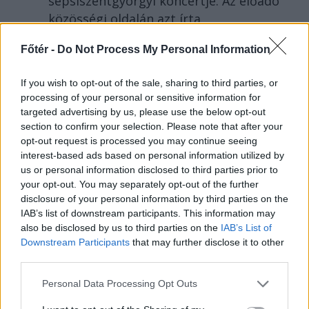
sepsiszentgyörgyi koncertje. Az előadó
közösségi oldalán azt írta,
ismeretlenek azt is tudják, hol
Főtér -
Do Not Process My Personal Information
szállnának meg, kik biztosítanák a
rendezvényt és milyen útvonalon
If you wish to opt-out of the sale, sharing to third parties, or
közlekednének Erdélyben.
processing of your personal or sensitive information for
targeted advertising by us, please use the below opt-out
section to confirm your selection. Please note that after your
opt-out request is processed you may continue seeing
interest-based ads based on personal information utilized by
KRÓNIKA
us or personal information disclosed to third parties prior to
your opt-out. You may separately opt-out of the further
Miért alacsony
disclosure of your personal information by third parties on the
Romániában a Duna
IAB’s list of downstream participants. This information may
also be disclosed by us to third parties on the
IAB’s List of
vízállása, ha az elmúlt
Downstream Participants
that may further disclose it to other
hetekben heves esőzések
third parties.
voltak?
Personal Data Processing Opt Outs
Romániában az elmúlt hetekben heves