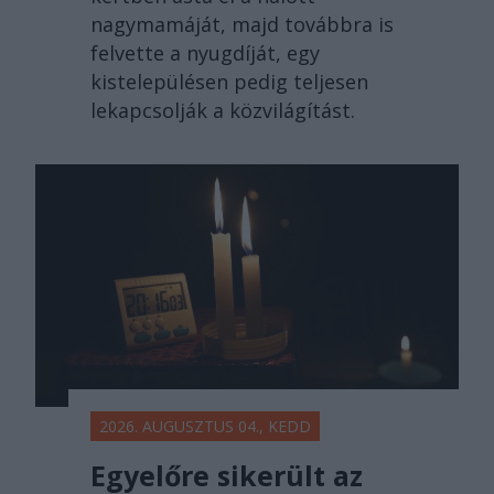
nagymamáját, majd továbbra is
felvette a nyugdíját, egy
kistelepülésen pedig teljesen
lekapcsolják a közvilágítást.
2026. AUGUSZTUS 04., KEDD
Egyelőre sikerült az