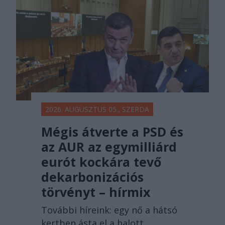
2026. AUGUSZTUS 05., SZERDA
Mégis átverte a PSD és
az AUR az egymilliárd
eurót kockára tevő
dekarbonizációs
törvényt – hírmix
További híreink: egy nő a hátsó
kertben ásta el a halott