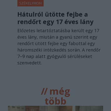
SZÉKELYHON
Hátulról ütötte fejbe a
rendőrt egy 17 éves lány
Előzetes letartóztatásba került egy 17
éves lány, miután a gyanú szerint egy
rendőrt ütött fejbe egy fabottal egy
háromszéki intézkedés során. A rendőr
7–9 nap alatt gyógyuló sérüléseket
szenvedett.
//
még
több
főtér.ro