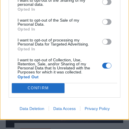
I want to opt-out of the Sharing of my
esőzések voltak, az ország mégsem
personal data.
Opted In
mentesül a Duna alacsony vízállása
miatti problémáktól, hiszen már a
I want to opt-out of the Sale of my
Personal Data.
cernavodai atomerőmű működése is
Opted In
veszélybe került.
I want to opt-out of processing my
Personal Data for Targeted Advertising.
Opted In
I want to opt-out of Collection, Use,
Retention, Sale, and/or Sharing of my
Personal Data that Is Unrelated with the
Purposes for which it was collected.
Opted Out
CONFIRM
Data Deletion
Data Access
Privacy Policy