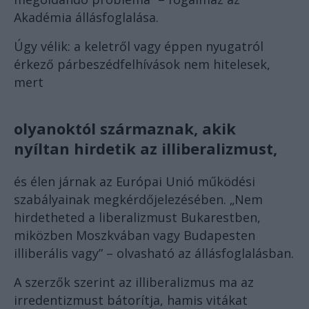
Akadémia állásfoglalása.
Úgy vélik: a keletről vagy éppen nyugatról
érkező párbeszédfelhívások nem hitelesek,
mert
olyanoktól származnak, akik
nyíltan hirdetik az illiberalizmust,
és élen járnak az Európai Unió működési
szabályainak megkérdőjelezésében. „Nem
hirdetheted a liberalizmust Bukarestben,
miközben Moszkvában vagy Budapesten
illiberális vagy” – olvasható az állásfoglalásban.
A szerzők szerint az illiberalizmus ma az
irredentizmust bátorítja, hamis vitákat