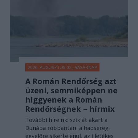
2026. AUGUSZTUS 02., VASÁRNAP
A Román Rendőrség azt
üzeni, semmiképpen ne
higgyenek a Román
Rendőrségnek – hírmix
További híreink: sziklát akart a
Dunába robbantani a hadsereg,
egyelőre sikertelenül, az illetékes