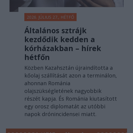
2026. JÚLIUS 27., HÉTFŐ
Általános sztrájk
kezdődik kedden a
kórházakban – hírek
hétfőn
Közben Kazahsztán újraindította a
kőolaj szállítását azon a terminálon,
ahonnan Románia
olajszükségletének nagyobbik
részét kapja. És Románia kiutasított
egy orosz diplomatát az utóbbi
napok drónincidensei miatt.