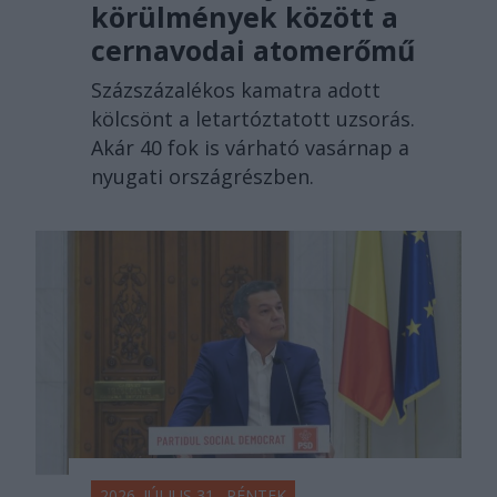
körülmények között a
cernavodai atomerőmű
Százszázalékos kamatra adott
kölcsönt a letartóztatott uzsorás.
Akár 40 fok is várható vasárnap a
nyugati országrészben.
2026. JÚLIUS 31., PÉNTEK