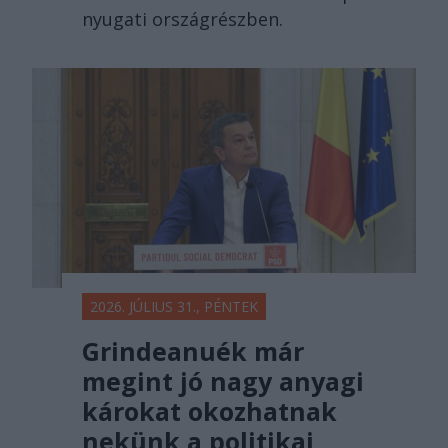
nyugati országrészben.
2026. JÚLIUS 31., PÉNTEK
Grindeanuék már
megint jó nagy anyagi
károkat okozhatnak
nekünk a politikai