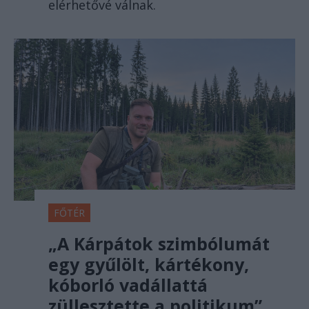
elérhetővé válnak.
FŐTÉR
„A Kárpátok szimbólumát
egy gyűlölt, kártékony,
kóborló vadállattá
züllesztette a politikum”