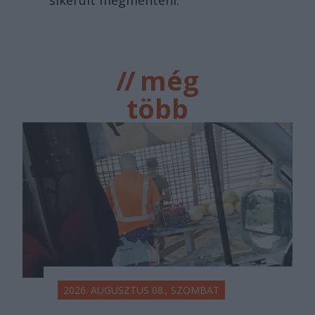
//
még
több
főtér.ro
2026. AUGUSZTUS 08., SZOMBAT