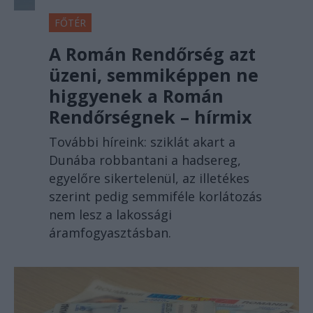
FŐTÉR
A Román Rendőrség azt
üzeni, semmiképpen ne
higgyenek a Román
Rendőrségnek – hírmix
További híreink: sziklát akart a
Dunába robbantani a hadsereg,
egyelőre sikertelenül, az illetékes
szerint pedig semmiféle korlátozás
nem lesz a lakossági
áramfogyasztásban.