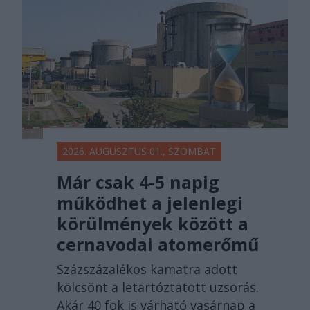
2026. AUGUSZTUS 01., SZOMBAT
Már csak 4-5 napig
működhet a jelenlegi
körülmények között a
cernavodai atomerőmű
Százszázalékos kamatra adott
kölcsönt a letartóztatott uzsorás.
Akár 40 fok is várható vasárnap a