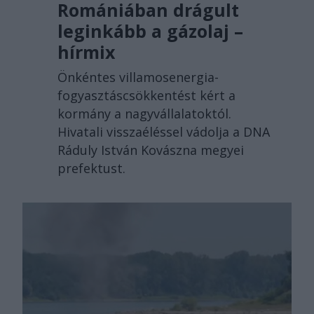
Romániában drágult
leginkább a gázolaj –
hírmix
Önkéntes villamosenergia-
fogyasztáscsökkentést kért a
kormány a nagyvállalatoktól.
Hivatali visszaéléssel vádolja a DNA
Ráduly István Kovászna megyei
prefektust.