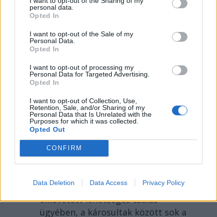
I want to opt-out of the Sharing of my
personal data.
Opted In
I want to opt-out of the Sale of my
Personal Data.
Opted In
I want to opt-out of processing my
Personal Data for Targeted Advertising.
2026. AUGUSZTUS 07., PÉNTEK
Opted In
Több száz embert
I want to opt-out of Collection, Use,
Retention, Sale, and/or Sharing of my
verhetett át Untold-
Personal Data that Is Unrelated with the
Purposes for which it was collected.
belépőkkel egy
Opted Out
kolozsvári férfi – hírek
CONFIRM
pénteken
A rendőrség vizsgálódik
Data Deletion
Data Access
Privacy Policy
Kolozsváron egy fesztiválbelépőkkel
elkövetett lehetséges csalás
ügyében, a károsultak között sok a