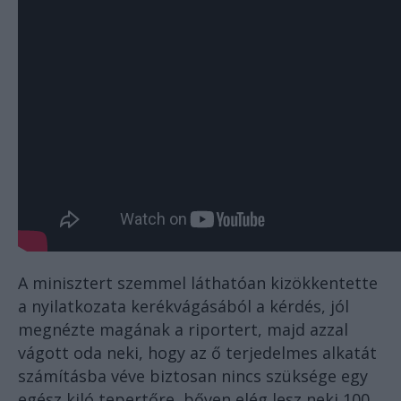
A minisztert szemmel láthatóan kizökkentette
a nyilatkozata kerékvágásából a kérdés, jól
megnézte magának a riportert, majd azzal
vágott oda neki, hogy az ő terjedelmes alkatát
számításba véve biztosan nincs szüksége egy
egész kiló tepertőre, bőven elég lesz neki 100