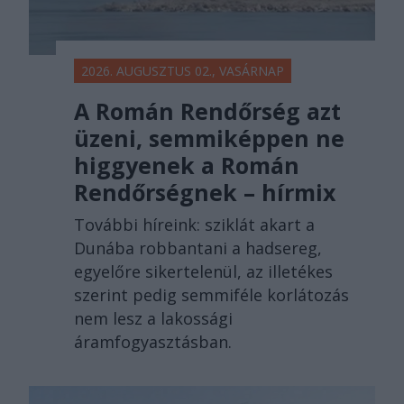
2026. AUGUSZTUS 02., VASÁRNAP
A Román Rendőrség azt
üzeni, semmiképpen ne
higgyenek a Román
Rendőrségnek – hírmix
További híreink: sziklát akart a
Dunába robbantani a hadsereg,
egyelőre sikertelenül, az illetékes
szerint pedig semmiféle korlátozás
nem lesz a lakossági
áramfogyasztásban.