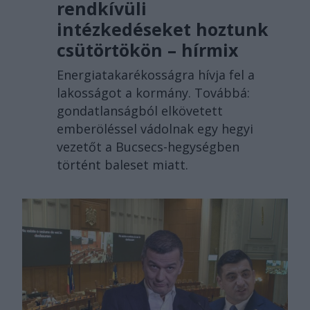
rendkívüli
intézkedéseket hoztunk
csütörtökön – hírmix
Energiatakarékosságra hívja fel a
lakosságot a kormány. Továbbá:
gondatlanságból elkövetett
emberöléssel vádolnak egy hegyi
vezetőt a Bucsecs-hegységben
történt baleset miatt.