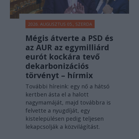
2026. AUGUSZTUS 05., SZERDA
Mégis átverte a PSD és
az AUR az egymilliárd
eurót kockára tevő
dekarbonizációs
törvényt – hírmix
További híreink: egy nő a hátsó
kertben ásta el a halott
nagymamáját, majd továbbra is
felvette a nyugdíját, egy
kistelepülésen pedig teljesen
lekapcsolják a közvilágítást.