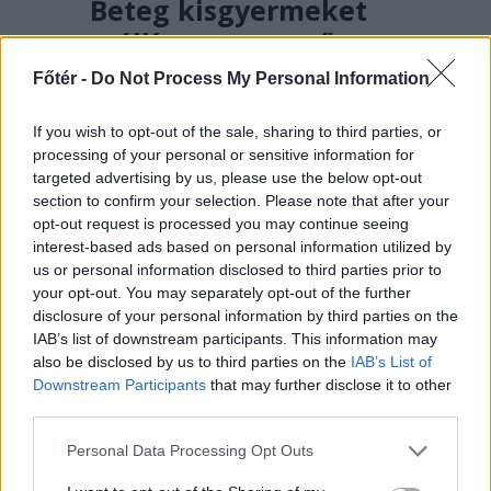
Beteg kisgyermeket
szállított a mentős,
amikor megállt dinnyét
Főtér -
Do Not Process My Personal Information
vásárolni az út szélén –
If you wish to opt-out of the sale, sharing to third parties, or
hírmix
processing of your personal or sensitive information for
Rohamtempóban kellene
targeted advertising by us, please use the below opt-out
section to confirm your selection. Please note that after your
felgyorsítania az államnak az
opt-out request is processed you may continue seeing
energiatároló kapacitását, ha nem
interest-based ads based on personal information utilized by
akar blackoutot a közeljövőben.
us or personal information disclosed to third parties prior to
Románia légtere felől érkező drón
your opt-out. You may separately opt-out of the further
disclosure of your personal information by third parties on the
robbant fel Bulgáriában, nem
IAB’s list of downstream participants. This information may
messze a határtól.
also be disclosed by us to third parties on the
IAB’s List of
Downstream Participants
that may further disclose it to other
third parties.
Personal Data Processing Opt Outs