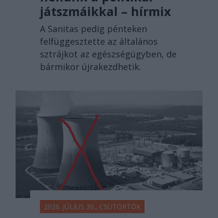
játszmáikkal – hírmix
A Sanitas pedig pénteken
felfüggesztette az általános
sztrájkot az egészségügyben, de
bármikor újrakezdhetik.
2026. JÚLIUS 30., CSÜTÖRTÖK