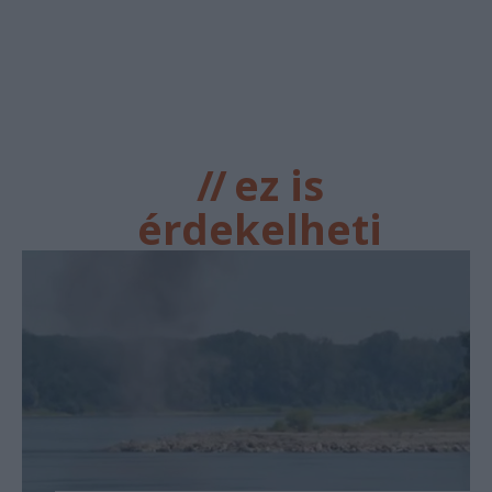
//
ez is
érdekelheti