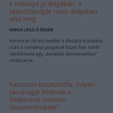
A kiskutya jó dolgában, a
választópolgár rossz dolgában
vész meg
VARGA LÁSZLÓ EDGÁR
Három és fél évtizeddel a diktatúra bukása
után a romániai polgárok közel fele ismét
rábólintana egy „kevésbé demokratikus”
rendszerre.
Kataszter-katasztrófa: milyen
tanulságai lehetnek a
földhivatal-rendszer
összeomlásának?