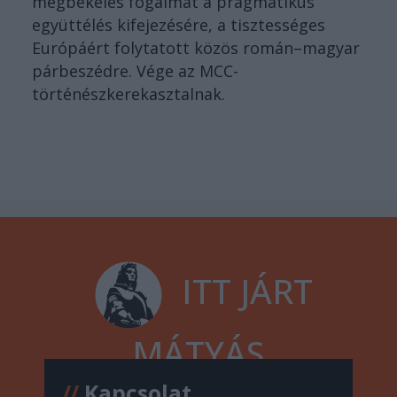
megbékélés fogalmát a pragmatikus
együttélés kifejezésére, a tisztességes
Európáért folytatott közös román–magyar
párbeszédre. Vége az MCC-
történészkerekasztalnak.
ITT JÁRT
MÁTYÁS
//
Kapcsolat