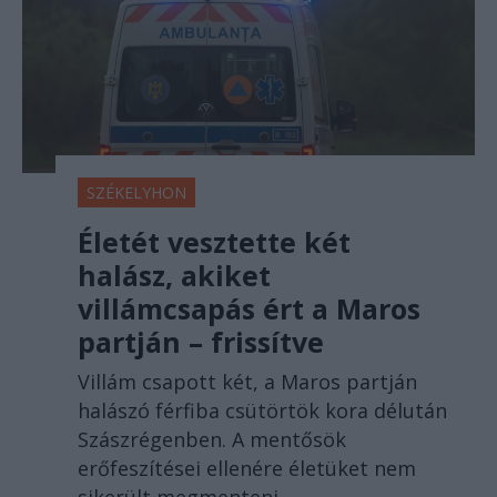
SZÉKELYHON
Életét vesztette két
halász, akiket
villámcsapás ért a Maros
partján – frissítve
Villám csapott két, a Maros partján
halászó férfiba csütörtök kora délután
Szászrégenben. A mentősök
erőfeszítései ellenére életüket nem
sikerült megmenteni.