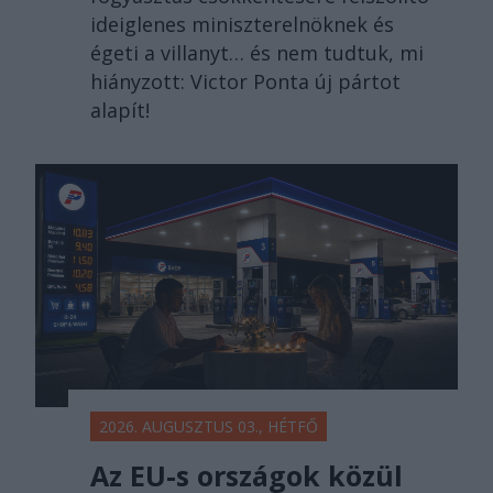
ideiglenes miniszterelnöknek és
égeti a villanyt… és nem tudtuk, mi
hiányzott: Victor Ponta új pártot
alapít!
2026. AUGUSZTUS 03., HÉTFŐ
Az EU-s országok közül