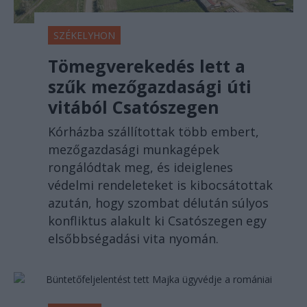
SZÉKELYHON
Tömegverekedés lett a
szűk mezőgazdasági úti
vitából Csatószegen
Kórházba szállítottak több embert,
mezőgazdasági munkagépek
rongálódtak meg, és ideiglenes
védelmi rendeleteket is kibocsátottak
azután, hogy szombat délután súlyos
konfliktus alakult ki Csatószegen egy
elsőbbségadási vita nyomán.