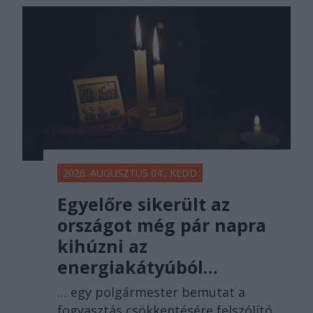
2026. AUGUSZTUS 04., KEDD
Egyelőre sikerült az
országot még pár napra
kihúzni az
energiakátyúból…
… egy polgármester bemutat a
fogyasztás csökkentésére felszólító