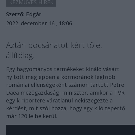
KÉZMŰVES HÍREK
Szerző:
Edgár
2022. december 16., 18:06
Aztán bocsánatot kért tőle,
állítólag.
Egy hagyományos termékeket kínáló vásárt
nyitott meg éppen a kormoránok legfőbb
romániai ellenségeként számon tartott Petre
Daea mezőgazdasági miniszter, amikor a TVR
egyik riportere váratlanul nekiszegezte a
kérdést, mit szól hozzá, hogy egy kiló tepertő
már 120 lejbe kerül.