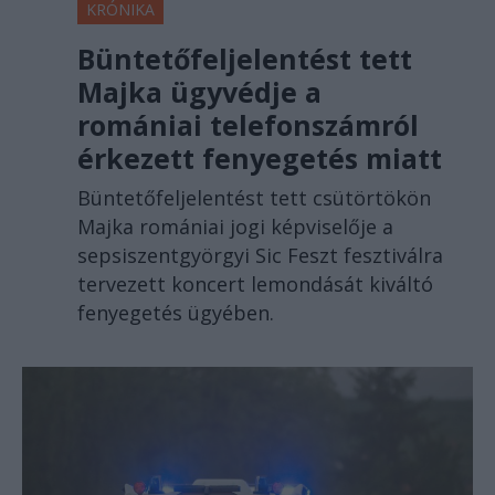
KRÓNIKA
Büntetőfeljelentést tett
Majka ügyvédje a
romániai telefonszámról
érkezett fenyegetés miatt
Büntetőfeljelentést tett csütörtökön
Majka romániai jogi képviselője a
sepsiszentgyörgyi Sic Feszt fesztiválra
tervezett koncert lemondását kiváltó
fenyegetés ügyében.