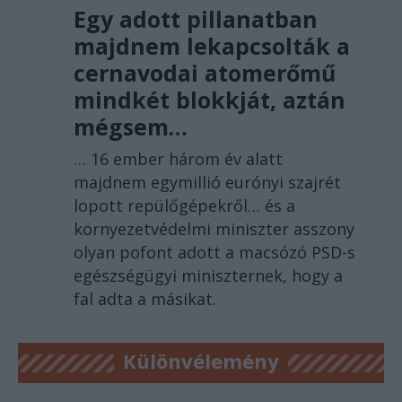
Egy adott pillanatban
majdnem lekapcsolták a
cernavodai atomerőmű
mindkét blokkját, aztán
mégsem…
… 16 ember három év alatt
majdnem egymillió eurónyi szajrét
lopott repülőgépekről… és a
környezetvédelmi miniszter asszony
olyan pofont adott a macsózó PSD-s
egészségügyi miniszternek, hogy a
fal adta a másikat.
Különvélemény