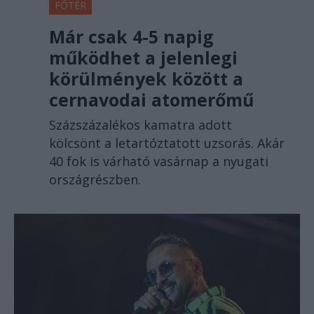
FŐTÉR
Már csak 4-5 napig
működhet a jelenlegi
körülmények között a
cernavodai atomerőmű
Százszázalékos kamatra adott
kölcsönt a letartóztatott uzsorás. Akár
40 fok is várható vasárnap a nyugati
országrészben.