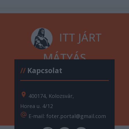
ITT JÁRT
MÁTYÁS
//
Kapcsolat
location_on
400174, Kolozsvár,
Horea u. 4/12
alternate_email
E-mail: foter.portal@gmail.com