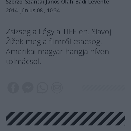
Szerző:
Szántai János
Oláh-Badi Levente
2014. június 08., 10:34
Zsizseg a Légy a TIFF-en. Slavoj
Žižek meg a filmről csacsog.
Amerikai magyar hangja híven
tolmácsol.