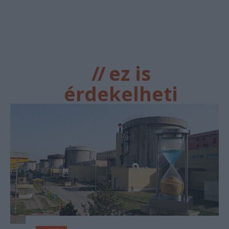
//
ez is
érdekelheti