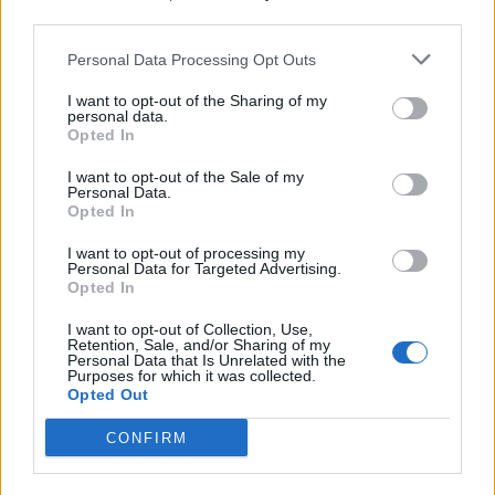
third parties.
Personal Data Processing Opt Outs
I want to opt-out of the Sharing of my
personal data.
Opted In
I want to opt-out of the Sale of my
Personal Data.
Opted In
I want to opt-out of processing my
Personal Data for Targeted Advertising.
Opted In
I want to opt-out of Collection, Use,
SZÉKELYHON
Retention, Sale, and/or Sharing of my
Personal Data that Is Unrelated with the
Purposes for which it was collected.
Hátulról ütötte fejbe a
Opted Out
rendőrt egy 17 éves lány
CONFIRM
Előzetes letartóztatásba került egy 17
éves lány, miután a gyanú szerint egy