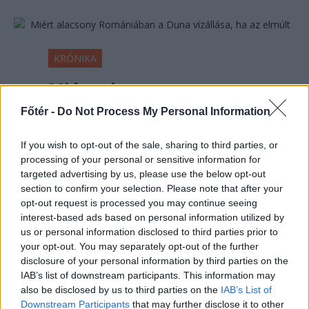
KRÓNIKA
Miért alacsony
Romániában a Duna
Főtér -
Do Not Process My Personal Information
vízállása, ha az elmúlt
hetekben heves esőzések
If you wish to opt-out of the sale, sharing to third parties, or
processing of your personal or sensitive information for
voltak?
targeted advertising by us, please use the below opt-out
section to confirm your selection. Please note that after your
Romániában az elmúlt hetekben heves
opt-out request is processed you may continue seeing
esőzések voltak, az ország mégsem
interest-based ads based on personal information utilized by
mentesül a Duna alacsony vízállása
us or personal information disclosed to third parties prior to
your opt-out. You may separately opt-out of the further
miatti problémáktól, hiszen már a
disclosure of your personal information by third parties on the
cernavodai atomerőmű működése is
IAB’s list of downstream participants. This information may
veszélybe került.
also be disclosed by us to third parties on the
IAB’s List of
Downstream Participants
that may further disclose it to other