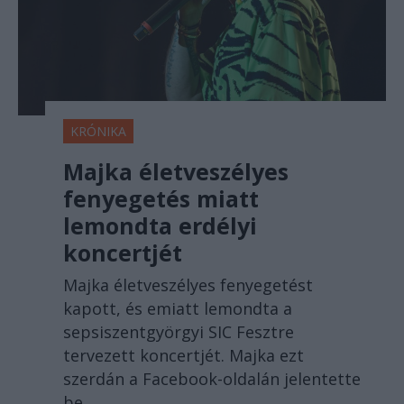
KRÓNIKA
Majka életveszélyes
fenyegetés miatt
lemondta erdélyi
koncertjét
Majka életveszélyes fenyegetést
kapott, és emiatt lemondta a
sepsiszentgyörgyi SIC Fesztre
tervezett koncertjét. Majka ezt
szerdán a Facebook-oldalán jelentette
be.