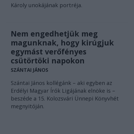
Károly unokájának portréja.
Nem engedhetjük meg
magunknak, hogy kirúgjuk
egymást verőfényes
csütörtöki napokon
SZÁNTAI JÁNOS
Szántai János kollégánk – aki egyben az
Erdélyi Magyar Írók Ligájának elnöke is –
beszéde a 15. Kolozsvári Ünnepi Könyvhét
megnyitóján.