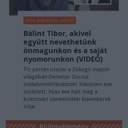
2023. JANUÁR 02., HÉTFŐ
Bálint Tibor, akivel
együtt nevethetünk
önmagunkon és a saját
nyomorunkon (VIDEÓ)
Tíz perces utazás a Zokogó majom
világában Demeter Zsuzsa
irodalomtörténésszel. Kilencven éve
született, húsz éve halt meg a
kolozsvári peremvidéki kisemberek
írója.
Különvélemény