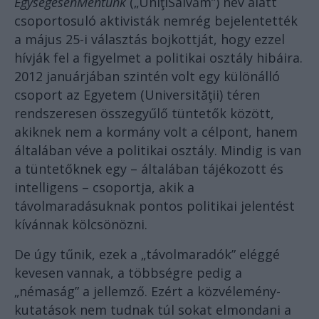
EgységesenMentünk
(„Uni
ţ
iSalv
ă
m”) név alatt
csoportosuló aktivisták nemrég bejelentették
a május 25-i választás bojkottját, hogy ezzel
hívják fel a figyelmet a politikai osztály hibáira.
2012 januárjában szintén volt egy különálló
csoport az Egyetem (Universit
ăţ
ii) téren
rendszeresen összegyűlő tüntetők között,
akiknek nem a kormány volt a célpont, hanem
általában véve a politikai osztály. Mindig is van
a tüntetőknek egy – általában tájékozott és
intelligens – csoportja, akik a
távolmaradásuknak pontos politikai jelentést
kívánnak kölcsönözni.
De úgy tűnik, ezek a „távolmaradók” eléggé
kevesen vannak, a többségre pedig a
„némaság” a jellemző. Ezért a közvélemény-
kutatások nem tudnak túl sokat elmondani a