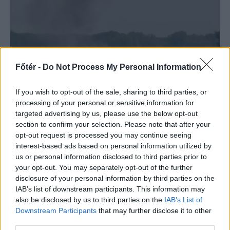
Főtér -
Do Not Process My Personal Information
If you wish to opt-out of the sale, sharing to third parties, or
processing of your personal or sensitive information for
targeted advertising by us, please use the below opt-out
FŐTÉR
section to confirm your selection. Please note that after your
opt-out request is processed you may continue seeing
A Román Rendőrség azt
interest-based ads based on personal information utilized by
üzeni, semmiképpen ne
us or personal information disclosed to third parties prior to
your opt-out. You may separately opt-out of the further
higgyenek a Román
disclosure of your personal information by third parties on the
Rendőrségnek – hírmix
IAB’s list of downstream participants. This information may
also be disclosed by us to third parties on the
IAB’s List of
További híreink: sziklát akart a
Downstream Participants
that may further disclose it to other
third parties.
Dunába robbantani a hadsereg,