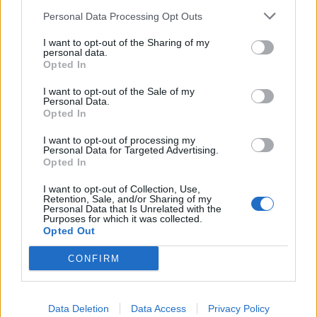
egyelőre sikertelenül, az illetékes
Personal Data Processing Opt Outs
szerint pedig semmiféle korlátozás
I want to opt-out of the Sharing of my
nem lesz a lakossági
personal data.
áramfogyasztásban.
Opted In
I want to opt-out of the Sale of my
Personal Data.
Opted In
I want to opt-out of processing my
Personal Data for Targeted Advertising.
Opted In
I want to opt-out of Collection, Use,
Retention, Sale, and/or Sharing of my
Personal Data that Is Unrelated with the
Purposes for which it was collected.
Opted Out
CONFIRM
SZÉKELYHON
Data Deletion
Data Access
Privacy Policy