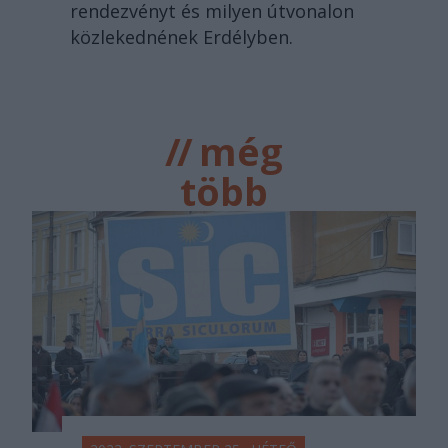
rendezvényt és milyen útvonalon
közlekednének Erdélyben.
//
még
több
főtér.ro