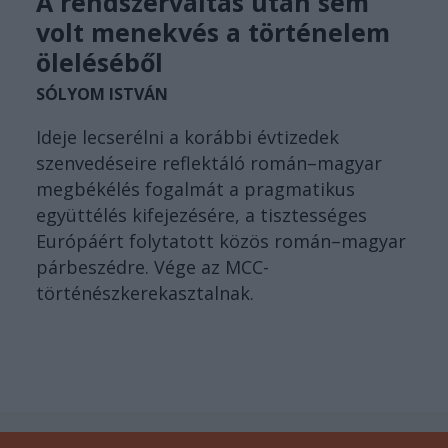
A rendszerváltás után sem
volt menekvés a történelem
öleléséből
SÓLYOM ISTVÁN
Ideje lecserélni a korábbi évtizedek
szenvedéseire reflektáló román–magyar
megbékélés fogalmát a pragmatikus
együttélés kifejezésére, a tisztességes
Európáért folytatott közös román–magyar
párbeszédre. Vége az MCC-
történészkerekasztalnak.