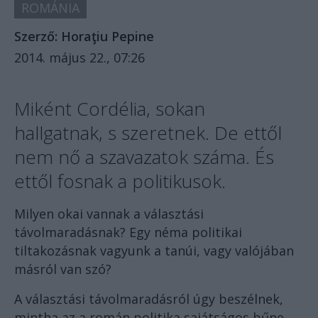
ROMÁNIA
Szerző:
Horaţiu Pepine
2014. május 22., 07:26
Miként Cordélia, sokan
hallgatnak, s szeretnek. De ettől
nem nő a szavazatok száma. És
ettől fosnak a politikusok.
Milyen okai vannak a választási
távolmaradásnak? Egy néma politikai
tiltakozásnak vagyunk a tanúi, vagy valójában
másról van szó?
A választási távolmaradásról úgy beszélnek,
mintha az a román politika sajátságos bűne