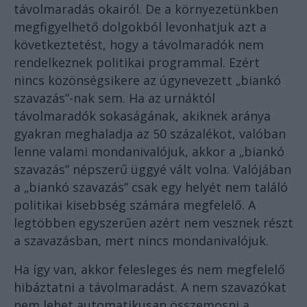
távolmaradás okairól. De a környezetünkben
megfigyelhető dolgokból levonhatjuk azt a
következtetést, hogy a távolmaradók nem
rendelkeznek politikai programmal. Ezért
nincs közönségsikere az úgynevezett „biankó
szavazás”-nak sem. Ha az urnáktól
távolmaradók sokaságának, akiknek aránya
gyakran meghaladja az 50 százalékot, valóban
lenne valami mondanivalójuk, akkor a „biankó
szavazás” népszerű üggyé vált volna. Valójában
a „biankó szavazás” csak egy helyét nem találó
politikai kisebbség számára megfelelő. A
legtöbben egyszerűen azért nem vesznek részt
a szavazásban, mert nincs mondanivalójuk.
Ha így van, akkor felesleges és nem megfelelő
hibáztatni a távolmaradást. A nem szavazókat
nem lehet automatikusan összemosni a