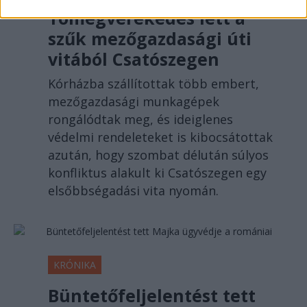
Tömegverekedés lett a
szűk mezőgazdasági úti
vitából Csatószegen
Kórházba szállítottak több embert,
mezőgazdasági munkagépek
rongálódtak meg, és ideiglenes
védelmi rendeleteket is kibocsátottak
azután, hogy szombat délután súlyos
konfliktus alakult ki Csatószegen egy
elsőbbségadási vita nyomán.
KRÓNIKA
Büntetőfeljelentést tett