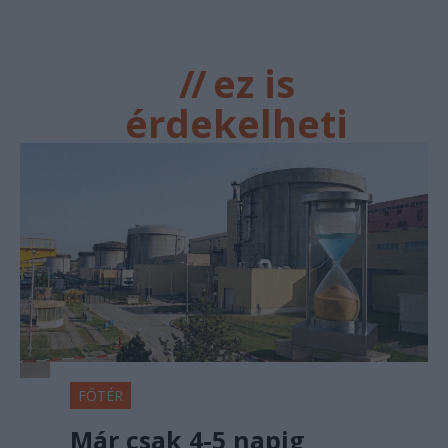
//
ez is
érdekelheti
FŐTÉR
Már csak 4-5 napig