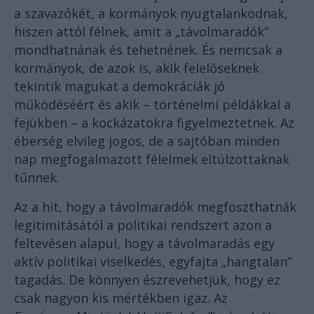
a szavazókét, a kormányok nyugtalankodnak,
hiszen attól félnek, amit a „távolmaradók”
mondhatnának és tehetnének. És nemcsak a
kormányok, de azok is, akik felelőseknek
tekintik magukat a demokráciák jó
működéséért és akik – történelmi példákkal a
fejükben – a kockázatokra figyelmeztetnek. Az
éberség elvileg jogos, de a sajtóban minden
nap megfogalmazott félelmek eltúlzottaknak
tűnnek.
Az a hit, hogy a távolmaradók megfoszthatnák
legitimitásától a politikai rendszert azon a
feltevésen alapul, hogy a távolmaradás egy
aktív politikai viselkedés, egyfajta „hangtalan”
tagadás. De könnyen észrevehetjük, hogy ez
csak nagyon kis mértékben igaz. Az