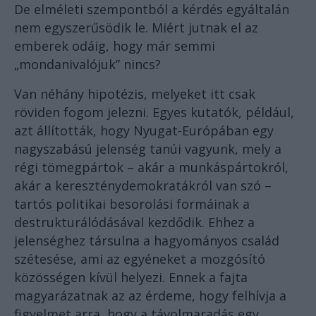
De elméleti szempontból a kérdés egyáltalán
nem egyszerűsödik le. Miért jutnak el az
emberek odáig, hogy már semmi
„mondanivalójuk” nincs?
Van néhány hipotézis, melyeket itt csak
röviden fogom jelezni. Egyes kutatók, például,
azt állították, hogy Nyugat-Európában egy
nagyszabású jelenség tanúi vagyunk, mely a
régi tömegpártok – akár a munkáspártokról,
akár a kereszténydemokratákról van szó –
tartós politikai besorolási formáinak a
destrukturálódásával kezdődik. Ehhez a
jelenséghez társulna a hagyományos család
szétesése, ami az egyéneket a mozgósító
közösségen kívül helyezi. Ennek a fajta
magyarázatnak az az érdeme, hogy felhívja a
figyelmet arra, hogy a távolmaradás egy