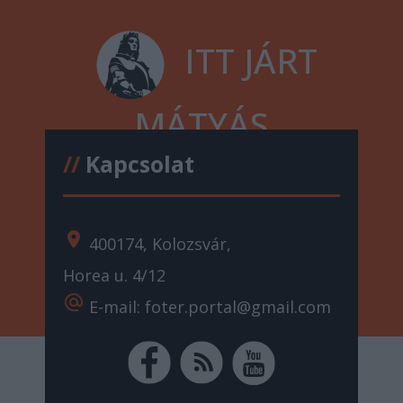
ITT JÁRT
MÁTYÁS
//
Kapcsolat
location_on
400174, Kolozsvár,
Horea u. 4/12
alternate_email
E-mail: foter.portal@gmail.com