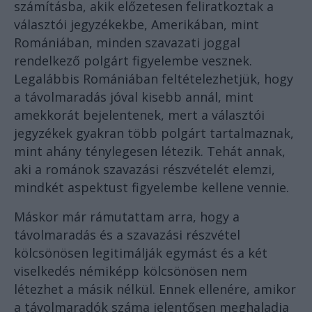
számításba, akik előzetesen feliratkoztak a
választói jegyzékekbe, Amerikában, mint
Romániában, minden szavazati joggal
rendelkező polgárt figyelembe vesznek.
Legalábbis Romániában feltételezhetjük, hogy
a távolmaradás jóval kisebb annál, mint
amekkorát bejelentenek, mert a választói
jegyzékek gyakran több polgárt tartalmaznak,
mint ahány ténylegesen létezik. Tehát annak,
aki a románok szavazási részvételét elemzi,
mindkét aspektust figyelembe kellene vennie.
Máskor már rámutattam arra, hogy a
távolmaradás és a szavazási részvétel
kölcsönösen legitimálják egymást és a két
viselkedés némiképp kölcsönösen nem
létezhet a másik nélkül. Ennek ellenére, amikor
a távolmaradók száma jelentősen meghaladja