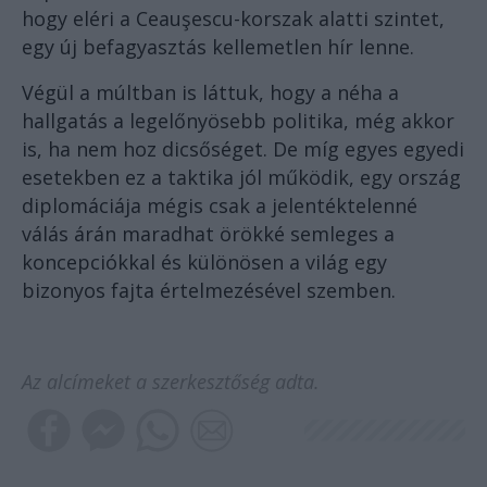
hogy eléri a Ceauşescu-korszak alatti szintet,
egy új befagyasztás kellemetlen hír lenne.
Végül a múltban is láttuk, hogy a néha a
hallgatás a legelőnyösebb politika, még akkor
is, ha nem hoz dicsőséget. De míg egyes egyedi
esetekben ez a taktika jól működik, egy ország
diplomáciája mégis csak a jelentéktelenné
válás árán maradhat örökké semleges a
koncepciókkal és különösen a világ egy
bizonyos fajta értelmezésével szemben.
Az alcímeket a szerkesztőség adta.