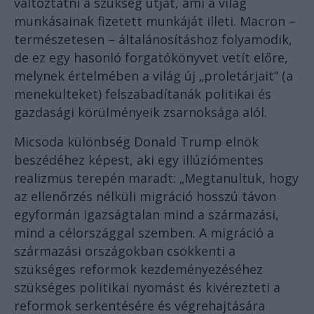
változtatni a szükség útját, ami a világ
munkásainak fizetett munkáját illeti. Macron –
természetesen – általánosításhoz folyamodik,
de ez egy hasonló forgatókönyvet vetít előre,
melynek értelmében a világ új „proletárjait” (a
menekülteket) felszabadítanák politikai és
gazdasági körülményeik zsarnoksága alól.
Micsoda különbség Donald Trump elnök
beszédéhez képest, aki egy illúziómentes
realizmus terepén maradt: „Megtanultuk, hogy
az ellenőrzés nélküli migráció hosszú távon
egyformán igazságtalan mind a származási,
mind a célországgal szemben. A migráció a
származási országokban csökkenti a
szükséges reformok kezdeményezéséhez
szükséges politikai nyomást és kivérezteti a
reformok serkentésére és végrehajtására