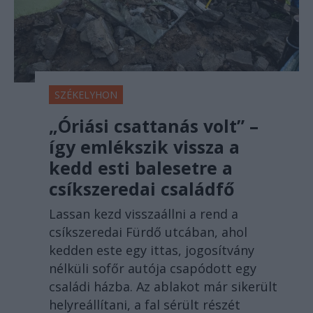
SZÉKELYHON
„Óriási csattanás volt” –
így emlékszik vissza a
kedd esti balesetre a
csíkszeredai családfő
Lassan kezd visszaállni a rend a
csíkszeredai Fürdő utcában, ahol
kedden este egy ittas, jogosítvány
nélküli sofőr autója csapódott egy
családi házba. Az ablakot már sikerült
helyreállítani, a fal sérült részét