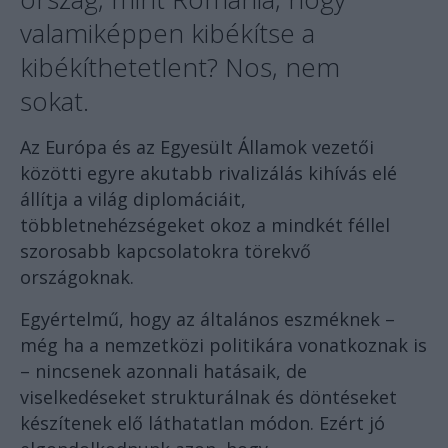
valamiképpen kibékítse a
kibékíthetetlent? Nos, nem
sokat.
Az Európa és az Egyesült Államok vezetői
közötti egyre akutabb rivalizálás kihívás elé
állítja a világ diplomáciáit,
többletnehézségeket okoz a mindkét féllel
szorosabb kapcsolatokra törekvő
országoknak.
Egyértelmű, hogy az általános eszméknek –
még ha a nemzetközi politikára vonatkoznak is
– nincsenek azonnali hatásaik, de
viselkedéseket strukturálnak és döntéseket
készítenek elő láthatatlan módon. Ezért jó