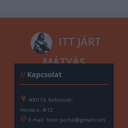
ITT JÁRT
MÁTYÁS
//
Kapcsolat
location_on
400174, Kolozsvár,
Horea u. 4/12
alternate_email
E-mail: foter.portal@gmail.com