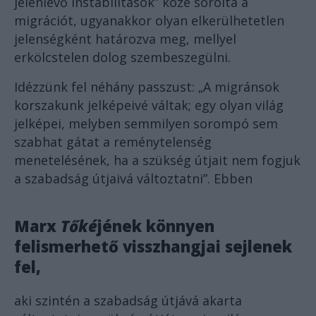
jelenlévő instabilitások” közé sorolta a
migrációt, ugyanakkor olyan elkerülhetetlen
jelenségként határozva meg, mellyel
erkölcstelen dolog szembeszegülni.
Idézzünk fel néhány passzust: „A migránsok
korszakunk jelképeivé váltak; egy olyan világ
jelképei, melyben semmilyen sorompó sem
szabhat gátat a reménytelenség
menetelésének, ha a szükség útjait nem fogjuk
a szabadság útjaivá változtatni”. Ebben
Marx
Tőké
jének könnyen
felismerhető visszhangjai sejlenek
fel,
aki szintén a szabadság útjává akarta