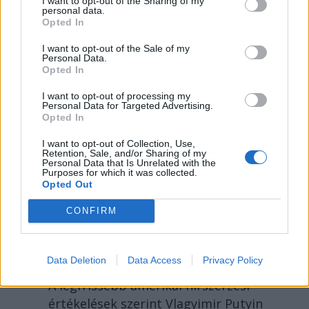
I want to opt-out of the Sharing of my
personal data.
Opted In
I want to opt-out of the Sale of my
Personal Data.
Opted In
I want to opt-out of processing my
Personal Data for Targeted Advertising.
Opted In
I want to opt-out of Collection, Use,
Retention, Sale, and/or Sharing of my
Personal Data that Is Unrelated with the
Purposes for which it was collected.
Opted Out
KRÓNIKA
CONFIRM
Putyin egy NATO-tagállam
megtámadására készül az
amerikai hírszerzés szerint
Data Deletion
Data Access
Privacy Policy
A legfrissebb amerikai hírszerzési
értékelések szerint Vlagyimir Putyin