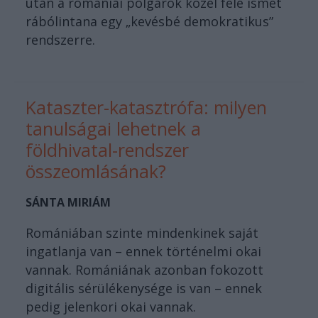
után a romániai polgárok közel fele ismét
rábólintana egy „kevésbé demokratikus”
rendszerre.
Kataszter-katasztrófa: milyen
tanulságai lehetnek a
földhivatal-rendszer
összeomlásának?
SÁNTA MIRIÁM
Romániában szinte mindenkinek saját
ingatlanja van – ennek történelmi okai
vannak. Romániának azonban fokozott
digitális sérülékenysége is van – ennek
pedig jelenkori okai vannak.