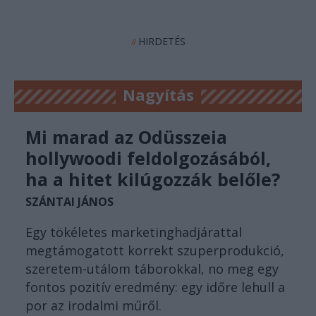
HIRDETÉS
//
Nagyítás
Mi marad az Odüsszeia
hollywoodi feldolgozásából,
ha a hitet kilúgozzák belőle?
SZÁNTAI JÁNOS
Egy tökéletes marketinghadjárattal
megtámogatott korrekt szuperprodukció,
szeretem-utálom táborokkal, no meg egy
fontos pozitív eredmény: egy időre lehull a
por az irodalmi műről.