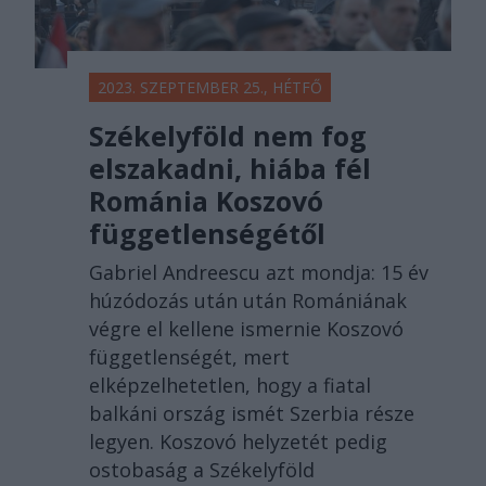
2023. SZEPTEMBER 25., HÉTFŐ
Székelyföld nem fog
elszakadni, hiába fél
Románia Koszovó
függetlenségétől
Gabriel Andreescu azt mondja: 15 év
húzódozás után után Romániának
végre el kellene ismernie Koszovó
függetlenségét, mert
elképzelhetetlen, hogy a fiatal
balkáni ország ismét Szerbia része
legyen. Koszovó helyzetét pedig
ostobaság a Székelyföld