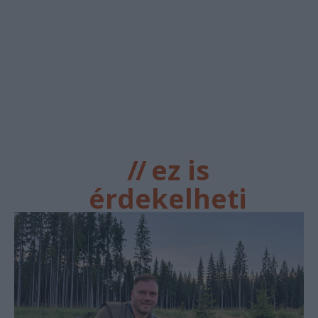
//
ez is
érdekelheti