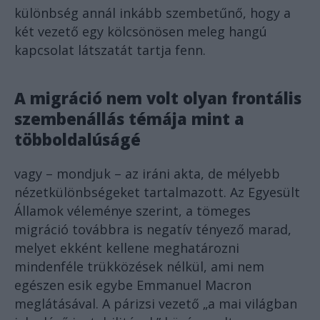
különbség annál inkább szembetűnő, hogy a
két vezető egy kölcsönösen meleg hangú
kapcsolat látszatát tartja fenn.
A migráció nem volt olyan frontális
szembenállás témája mint a
többoldalúságé
vagy – mondjuk – az iráni akta, de mélyebb
nézetkülönbségeket tartalmazott. Az Egyesült
Államok véleménye szerint, a tömeges
migráció továbbra is negatív tényező marad,
melyet ekként kellene meghatározni
mindenféle trükközések nélkül, ami nem
egészen esik egybe Emmanuel Macron
meglátásával. A párizsi vezető „a mai világban