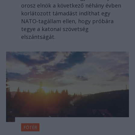
orosz elnök a következő néhány évben
korlátozott támadást indíthat egy
NATO-tagállam ellen, hogy próbára
tegye a katonai szövetség
elszántságát.
FŐTÉR