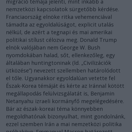
migráció témája jelenti, mint inkább a
nemzetközi kapcsolatok sürgetőbb kérdése.
Franciaország elnöke ritka vehemenciával
támadta az egyoldalúságot, explicit utalás
nélkül, de azért a tegnapi és mai amerikai
politikai stílust célozva meg. Donald Trump
elnök valójában nem George W. Bush
nyomdokában halad, sőt, ellenkezőleg, egy
általában huntingtoninak (ld. „Civilizációk
ütközése”) nevezett szellemben határolódott
el tőle. Ugyanakkor egyoldalúan vetette fel
Észak-Korea témáját és kérte az Iránnal kötött
megállapodás felülvizsgálatát is, Benjamin
Netanyahu izraeli kormányfő megelégedésére.
Bár az észak-koreai téma könnyebben
megoldhatónak bizonyulhat, mint gondolnánk,
ezzel szemben Irán a mai nemzetközi politika
próbaköve. Emmanuel Macron határozott