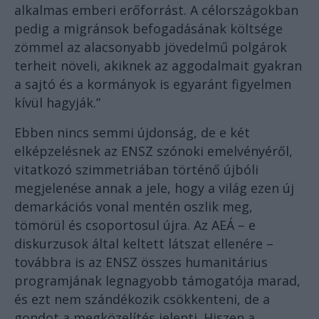
alkalmas emberi erőforrást. A célországokban
pedig a migránsok befogadásának költsége
zömmel az alacsonyabb jövedelmű polgárok
terheit növeli, akiknek az aggodalmait gyakran
a sajtó és a kormányok is egyaránt figyelmen
kívül hagyják.”
Ebben nincs semmi újdonság, de e két
elképzelésnek az ENSZ szónoki emelvényéről,
vitatkozó szimmetriában történő újbóli
megjelenése annak a jele, hogy a világ ezen új
demarkációs vonal mentén oszlik meg,
tömörül és csoportosul újra. Az AEÁ – e
diskurzusok által keltett látszat ellenére –
továbbra is az ENSZ összes humanitárius
programjának legnagyobb támogatója marad,
és ezt nem szándékozik csökkenteni, de a
gondot a megközelítés jelenti. Hiszen a