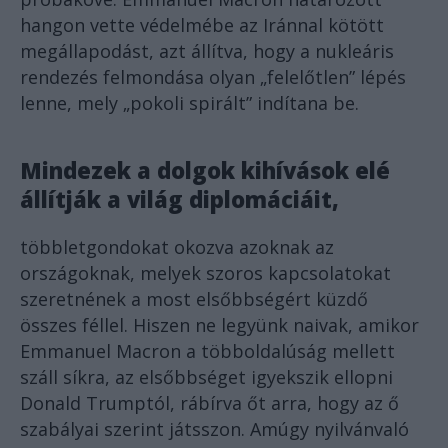
hangon vette védelmébe az Iránnal kötött
megállapodást, azt állítva, hogy a nukleáris
rendezés felmondása olyan „felelőtlen” lépés
lenne, mely „pokoli spirált” indítana be.
Mindezek a dolgok kihívások elé
állítják a világ diplomáciáit,
többletgondokat okozva azoknak az
országoknak, melyek szoros kapcsolatokat
szeretnének a most elsőbbségért küzdő
összes féllel. Hiszen ne legyünk naivak, amikor
Emmanuel Macron a többoldalúság mellett
száll síkra, az elsőbbséget igyekszik ellopni
Donald Trumptól, rábírva őt arra, hogy az ő
szabályai szerint játsszon. Amúgy nyilvánvaló