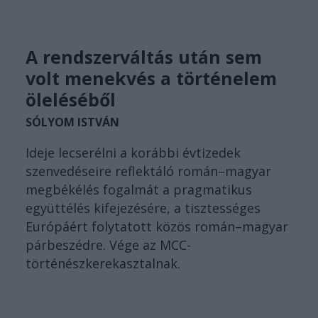
A rendszerváltás után sem
volt menekvés a történelem
öleléséből
SÓLYOM ISTVÁN
Ideje lecserélni a korábbi évtizedek
szenvedéseire reflektáló román–magyar
megbékélés fogalmát a pragmatikus
együttélés kifejezésére, a tisztességes
Európáért folytatott közös román–magyar
párbeszédre. Vége az MCC-
történészkerekasztalnak.