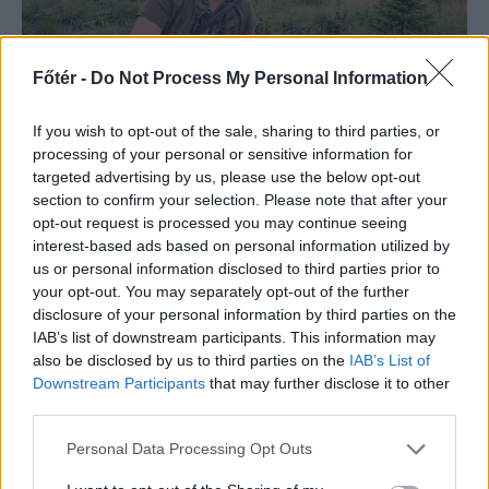
Főtér -
Do Not Process My Personal Information
FŐTÉR
If you wish to opt-out of the sale, sharing to third parties, or
„A Kárpátok szimbólumát
processing of your personal or sensitive information for
targeted advertising by us, please use the below opt-out
egy gyűlölt, kártékony,
section to confirm your selection. Please note that after your
kóborló vadállattá
opt-out request is processed you may continue seeing
interest-based ads based on personal information utilized by
züllesztette a politikum”
us or personal information disclosed to third parties prior to
your opt-out. You may separately opt-out of the further
A medveproblémára egyetlen valódi
disclosure of your personal information by third parties on the
megoldás létezik, az állomány
IAB’s list of downstream participants. This information may
visszalövése az optimális létszámra.
also be disclosed by us to third parties on the
IAB’s List of
Birtalan István gyergyószentmiklósi
Downstream Participants
that may further disclose it to other
third parties.
vadásszal beszélgettünk, nemcsak a
medvékről.
Personal Data Processing Opt Outs