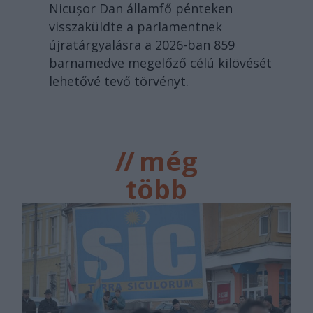
Nicușor Dan államfő pénteken
visszaküldte a parlamentnek
újratárgyalásra a 2026-ban 859
barnamedve megelőző célú kilövését
lehetővé tevő törvényt.
//
még
több
főtér.ro