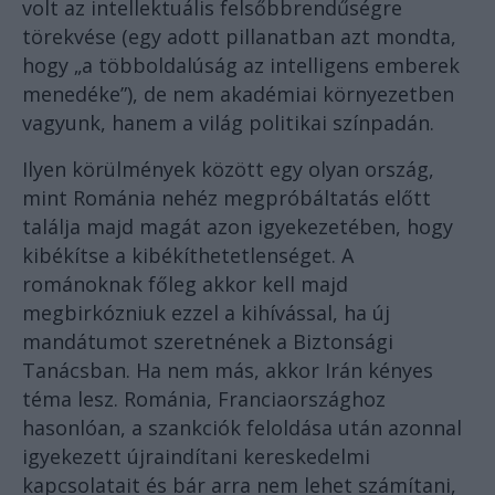
volt az intellektuális felsőbbrendűségre
törekvése (egy adott pillanatban azt mondta,
hogy „a többoldalúság az intelligens emberek
menedéke”), de nem akadémiai környezetben
vagyunk, hanem a világ politikai színpadán.
Ilyen körülmények között egy olyan ország,
mint Románia nehéz megpróbáltatás előtt
találja majd magát azon igyekezetében, hogy
kibékítse a kibékíthetetlenséget. A
románoknak főleg akkor kell majd
megbirkózniuk ezzel a kihívással, ha új
mandátumot szeretnének a Biztonsági
Tanácsban. Ha nem más, akkor Irán kényes
téma lesz. Románia, Franciaországhoz
hasonlóan, a szankciók feloldása után azonnal
igyekezett újraindítani kereskedelmi
kapcsolatait és bár arra nem lehet számítani,