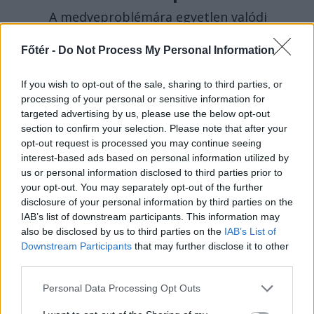
A medveproblémára egyetlen valódi
megoldás létezik, az állomány
Főtér -
Do Not Process My Personal Information
visszalövése az optimális létszámra.
Birtalan István gyergyószentmiklósi
If you wish to opt-out of the sale, sharing to third parties, or
vadásszal beszélgettünk, nemcsak a
processing of your personal or sensitive information for
medvékről.
targeted advertising by us, please use the below opt-out
section to confirm your selection. Please note that after your
opt-out request is processed you may continue seeing
interest-based ads based on personal information utilized by
us or personal information disclosed to third parties prior to
your opt-out. You may separately opt-out of the further
disclosure of your personal information by third parties on the
IAB’s list of downstream participants. This information may
also be disclosed by us to third parties on the
IAB’s List of
Downstream Participants
that may further disclose it to other
third parties.
Personal Data Processing Opt Outs