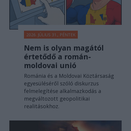
2026. JÚLIUS 31., PÉNTEK
Nem is olyan magától
értetődő a román-
moldovai unió
Románia és a Moldovai Köztársaság
egyesüléséről szóló diskurzus
felmelegítése alkalmazkodás a
megváltozott geopolitikai
realitásokhoz.