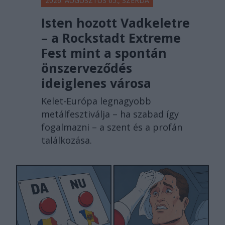
2026. AUGUSZTUS 05., SZERDA
Isten hozott Vadkeletre
– a Rockstadt Extreme
Fest mint a spontán
önszerveződés
ideiglenes városa
Kelet-Európa legnagyobb
metálfesztiválja – ha szabad így
fogalmazni – a szent és a profán
találkozása.