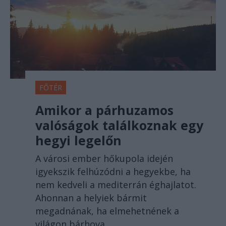
FŐTÉR
Amikor a párhuzamos
valóságok találkoznak egy
hegyi legelőn
A városi ember hőkupola idején
igyekszik felhúzódni a hegyekbe, ha
nem kedveli a mediterrán éghajlatot.
Ahonnan a helyiek bármit
megadnának, ha elmehetnének a
világon bárhova.