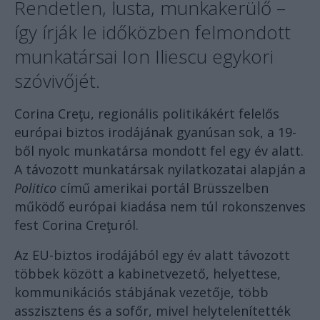
Rendetlen, lusta, munkakerülő –
így írják le időközben felmondott
munkatársai Ion Iliescu egykori
szóvivőjét.
Corina Creţu, regionális politikákért felelős
európai biztos irodájának gyanúsan sok, a 19-
ből nyolc munkatársa mondott fel egy év alatt.
A távozott munkatársak nyilatkozatai alapján a
Politico
című amerikai portál Brüsszelben
működő európai kiadása nem túl rokonszenves
fest Corina Creţuról.
Az EU-biztos irodájából egy év alatt távozott
többek között a kabinetvezető, helyettese,
kommunikációs stábjának vezetője, több
asszisztens és a sofőr, mivel helytelenítették