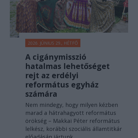
2026. JÚNIUS 29., HÉTFŐ
A cigánymisszió
hatalmas lehetőséget
rejt az erdélyi
református egyház
számára
Nem mindegy, hogy milyen kézben
marad a hátrahagyott református
örökség – Makkai Péter református
lelkész, korábbi szociális államtitkár
előadásán jártunk.