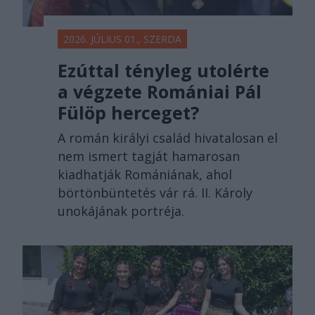
2026. JÚLIUS 01., SZERDA
Ezúttal tényleg utolérte
a végzete Romániai Pál
Fülöp herceget?
A román királyi család hivatalosan el
nem ismert tagját hamarosan
kiadhatják Romániának, ahol
börtönbüntetés vár rá. II. Károly
unokájának portréja.