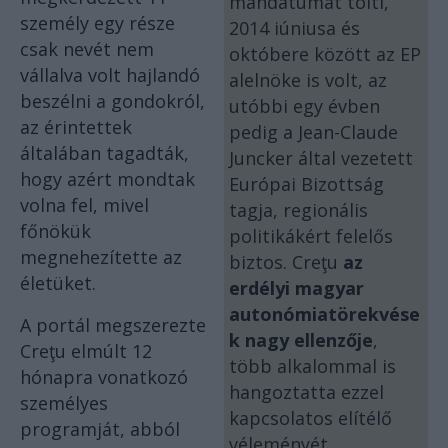
mandátumát tölti,
személy egy része
2014 iúniusa és
csak nevét nem
októbere között az EP
vállalva volt hajlandó
alelnöke is volt, az
beszélni a gondokról,
utóbbi egy évben
az érintettek
pedig a Jean-Claude
általában tagadták,
Juncker által vezetett
hogy azért mondtak
Európai Bizottság
volna fel, mivel
tagja, regionális
főnökük
politikákért felelős
megnehezítette az
biztos. Creţu
az
életüket.
erdélyi magyar
autonómiatörekvése
A portál megszerezte
k nagy ellenzője
,
Creţu elmúlt 12
több alkalommal is
hónapra vonatkozó
hangoztatta ezzel
személyes
kapcsolatos elítélő
programját, abból
véleményét.