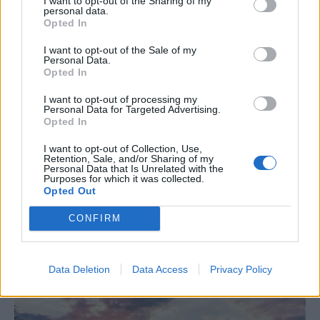
I want to opt-out of the Sharing of my
personal data.
KRÓNIKA
Opted In
Putyin egy NATO-tagállam
I want to opt-out of the Sale of my
Personal Data.
megtámadására készül az
Opted In
amerikai hírszerzés szerint
I want to opt-out of processing my
Personal Data for Targeted Advertising.
A legfrissebb amerikai hírszerzési
Opted In
értékelések szerint Vlagyimir Putyin
I want to opt-out of Collection, Use,
orosz elnök a következő néhány évben
Retention, Sale, and/or Sharing of my
Personal Data that Is Unrelated with the
korlátozott támadást indíthat egy
Purposes for which it was collected.
NATO-tagállam ellen, hogy próbára
Opted Out
tegye a katonai szövetség
CONFIRM
elszántságát.
Data Deletion
Data Access
Privacy Policy