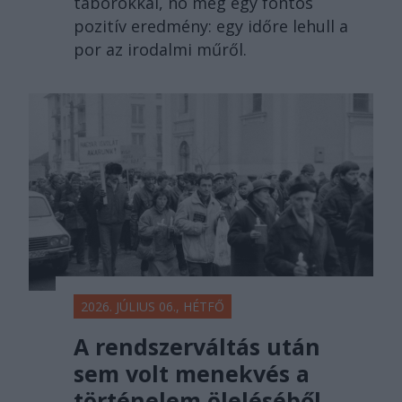
táborokkal, no meg egy fontos
pozitív eredmény: egy időre lehull a
por az irodalmi műről.
2026. JÚLIUS 06., HÉTFŐ
A rendszerváltás után
sem volt menekvés a
történelem öleléséből