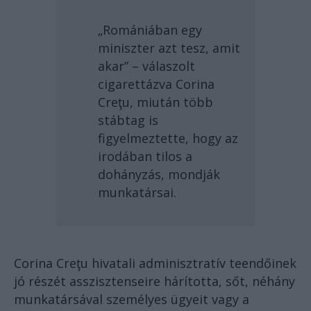
„Romániában egy
miniszter azt tesz, amit
akar” – válaszolt
cigarettázva Corina
Creţu, miután több
stábtag is
figyelmeztette, hogy az
irodában tilos a
dohányzás, mondják
munkatársai.
Corina Creţu hivatali adminisztratív teendőinek
jó részét asszisztenseire hárította, sőt, néhány
munkatársával személyes ügyeit vagy a