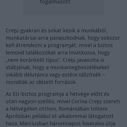
fogalmazott.
Creţu gyakran és sokat késik a munkából,
munkatársai arra panaszkodnak, hogy sokszor
kell átrendezni a programját, mivel a biztos
lemond találkozókat arra hivatkozva, hogy
„nem koránkelő típus”. Creţu javasolta is
stábjának, hogy a munkamegbeszéléseket
inkább délutánra vagy estére időzítsék –
mondták az idézett források.
Az EU-biztos programja a hétvége előtt és
után nagyon szellős, mivel Corina Creţu szereti
a hétvégéket otthon, Romániában tölteni.
Áprilisban például öt alkalommal látogatott
haza. Márciusban háromnapos hivatalos útja