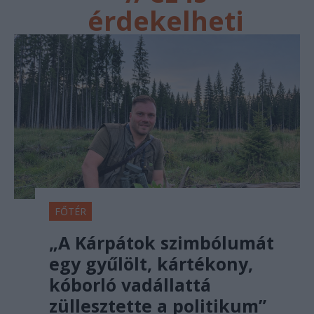
érdekelheti
FŐTÉR
„A Kárpátok szimbólumát
egy gyűlölt, kártékony,
kóborló vadállattá
züllesztette a politikum”