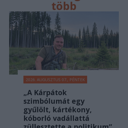
több
főtér.ro
2026. AUGUSZTUS 07., PÉNTEK
„A Kárpátok
szimbólumát egy
gyűlölt, kártékony,
kóborló vadállattá
züllesztette a politikum”