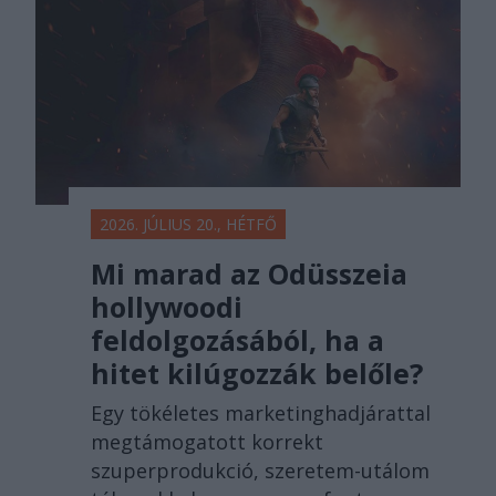
2026. JÚLIUS 20., HÉTFŐ
Mi marad az Odüsszeia
hollywoodi
feldolgozásából, ha a
hitet kilúgozzák belőle?
Egy tökéletes marketinghadjárattal
megtámogatott korrekt
szuperprodukció, szeretem-utálom