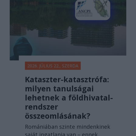
2026. JÚLIUS 22., SZERDA
Kataszter-katasztrófa:
milyen tanulságai
lehetnek a földhivatal-
rendszer
összeomlásának?
Romániában szinte mindenkinek
saját ingatlanja van – ennek