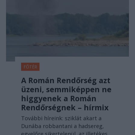
FŐTÉR
A Román Rendőrség azt
üzeni, semmiképpen ne
higgyenek a Román
Rendőrségnek – hírmix
További híreink: sziklát akart a
Dunába robbantani a hadsereg,
egyelőre sikertelenül, az illetékes