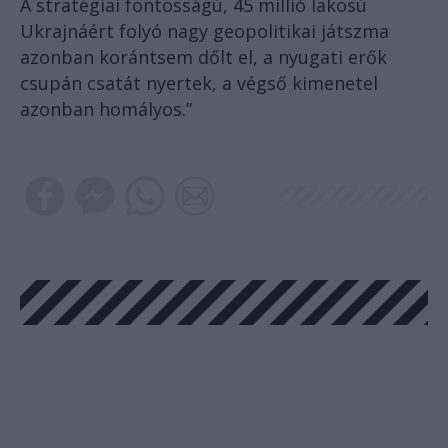
A stratégiai fontosságú, 45 millió lakosú
Ukrajnáért folyó nagy geopolitikai játszma
azonban korántsem dőlt el, a nyugati erők
csupán csatát nyertek, a végső kimenetel
azonban homályos.”