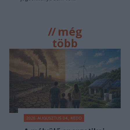
//
még
több
főtér.ro
2026. AUGUSZTUS 04., KEDD