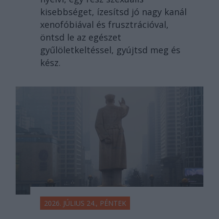
kisebbséget, ízesítsd jó nagy kanál
xenofóbiával és frusztrációval,
öntsd le az egészet
gyűlöletkeltéssel, gyújtsd meg és
kész.
2026. JÚLIUS 24., PÉNTEK