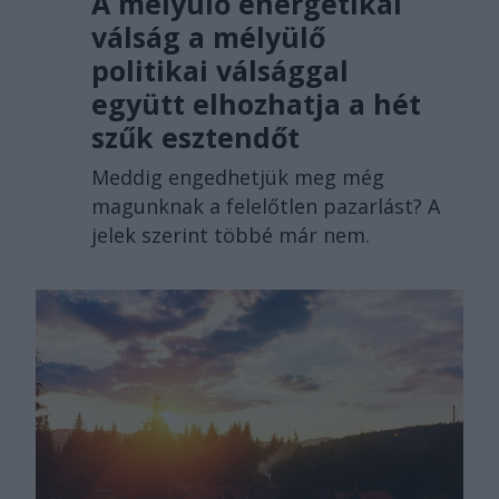
A mélyülő energetikai
válság a mélyülő
politikai válsággal
együtt elhozhatja a hét
szűk esztendőt
Meddig engedhetjük meg még
magunknak a felelőtlen pazarlást? A
jelek szerint többé már nem.