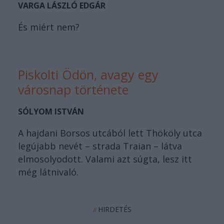
VARGA LÁSZLÓ EDGÁR
És miért nem?
Piskolti Ödön, avagy egy
városnap története
SÓLYOM ISTVÁN
A hajdani Borsos utcából lett Thököly utca
legújabb nevét – strada Traian – látva
elmosolyodott. Valami azt súgta, lesz itt
még látnivaló.
HIRDETÉS
//