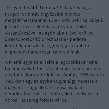
„Hogyan tovább Ukrajna? Pillanatnyilag a
nyugati orientáció győzelmi menete
megállíthatatlannak tűnik, sőt, politikai súlyuk
jelentősen növekedik Julia Tyimosenko
visszatérésével. Az agóniában lévő, erőiket
újracsoportosító oroszpártiak padlóra
kerültek, moszkvai segítséggel azonban
alighanem hamarosan talpra állnak.
A Kreml ugyanis elítélte a legutóbbi ukrajnai
fejleményeket, fasiszta államcsínynek nevezte
a hatalmi kocka fordulását. Amúgy 1956-ban és
1968-ban egy az egyben ugyanúgy nevezte a
magyarországi, illetve csehszlovákiai
demokratizálódási eseményeket, melyeket a
Vörös Hadsereg fojtott vérbe.