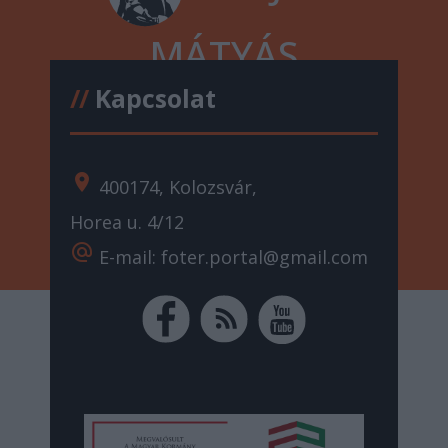
MÁTYÁS
//
Kapcsolat
location_on
400174, Kolozsvár,
Horea u. 4/12
alternate_email
E-mail: foter.portal@gmail.com