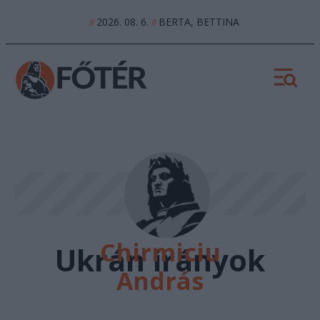
2026. 08. 6.
BERTA, BETTINA
//
//
Chirmiciu
Ukrán irányok
András