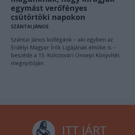
egymást verőfényes
csütörtöki napokon
SZÁNTAI JÁNOS
Szántai János kollégánk – aki egyben az
Erdélyi Magyar Írók Ligájának elnöke is –
beszéde a 15. Kolozsvári Ünnepi Könyvhét
megnyitóján.
ITT JÁRT