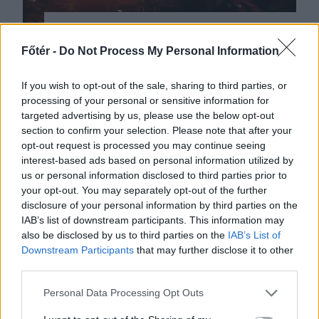
2026. AUGUSZTUS 03., HÉTFŐ
Főtér -
Do Not Process My Personal Information
Amikor a párhuzamos
valóságok találkoznak
If you wish to opt-out of the sale, sharing to third parties, or
processing of your personal or sensitive information for
egy hegyi legelőn
targeted advertising by us, please use the below opt-out
section to confirm your selection. Please note that after your
A városi ember hőkupola idején
opt-out request is processed you may continue seeing
igyekszik felhúzódni a hegyekbe, ha
interest-based ads based on personal information utilized by
nem kedveli a mediterrán
us or personal information disclosed to third parties prior to
éghajlatot. Ahonnan a helyiek
your opt-out. You may separately opt-out of the further
disclosure of your personal information by third parties on the
bármit megadnának, ha
IAB’s list of downstream participants. This information may
elmehetnének a világon bárhova.
also be disclosed by us to third parties on the
IAB’s List of
Downstream Participants
that may further disclose it to other
third parties.
Personal Data Processing Opt Outs