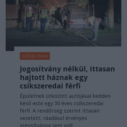
SZÉKELYHON
Jogosítvány nélkül, ittasan
hajtott háznak egy
csíkszeredai férfi
Épületnek ütközött autójával kedden
késő este egy 30 éves csíkszeredai
férfi. A rendőrség szerint ittasan
vezetett, ráadásul érvényes
jogosítványa sem volt.