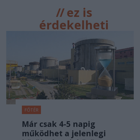
//
ez is
érdekelheti
FŐTÉR
Már csak 4-5 napig
működhet a jelenlegi