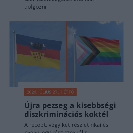
dolgozni.
2026. JÚLIUS 27., HÉTFŐ
Újra pezseg a kisebbségi
diszkriminációs koktél
A recept: végy két rész etnikai és
nyelvi, egy rész szexuális