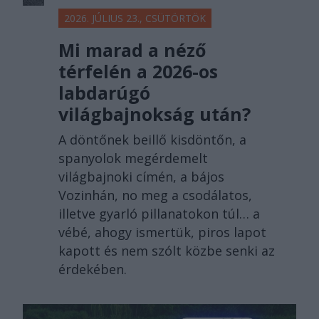
2026. JÚLIUS 23., CSÜTÖRTÖK
Mi marad a néző
térfelén a 2026-os
labdarúgó
világbajnokság után?
A döntőnek beillő kisdöntőn, a
spanyolok megérdemelt
világbajnoki címén, a bájos
Vozinhán, no meg a csodálatos,
illetve gyarló pillanatokon túl… a
vébé, ahogy ismertük, piros lapot
kapott és nem szólt közbe senki az
érdekében.