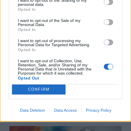
I want to opt-out of the Sharing of my
personal data.
Opted In
I want to opt-out of the Sale of my
Personal Data.
Opted In
I want to opt-out of processing my
Personal Data for Targeted Advertising.
2026. JÚLIUS 30., CSÜTÖRTÖK
Opted In
Egy nap, amikor egy
I want to opt-out of Collection, Use,
Retention, Sale, and/or Sharing of my
mamut előtűnik a
Personal Data that Is Unrelated with the
Purposes for which it was collected.
Dunából, egy
Opted Out
atomerőmű pedig leáll
CONFIRM
Történelmi mélyponton van a nagy
folyó vízállása és -hozama, és a
Data Deletion
Data Access
Privacy Policy
kánikula még csak eztán tetőzik.