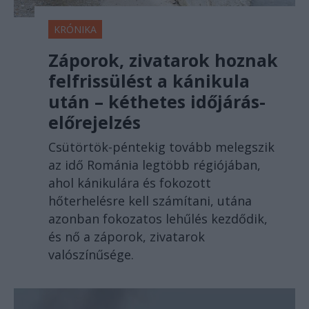
KRÓNIKA
Záporok, zivatarok hoznak
felfrissülést a kánikula
után – kéthetes időjárás-
előrejelzés
Csütörtök-péntekig tovább melegszik
az idő Románia legtöbb régiójában,
ahol kánikulára és fokozott
hőterhelésre kell számítani, utána
azonban fokozatos lehűlés kezdődik,
és nő a záporok, zivatarok
valószínűsége.