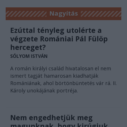
Nagyítás
Ezúttal tényleg utolérte a
végzete Romániai Pál Fülöp
herceget?
SÓLYOM ISTVÁN
A román királyi család hivatalosan el nem
ismert tagját hamarosan kiadhatják
Romániának, ahol börtönbüntetés vár rá. II.
Károly unokájának portréja.
Nem engedhetjük meg
magunknak, hogy kirúgjuk