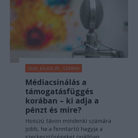
2026. JÚLIUS 29., SZERDA
Médiacsinálás a
támogatásfüggés
korában – ki adja a
pénzt és mire?
Hosszú távon mindenki számára
jobb, ha a fenntartó hagyja a
szerkesztőségeket önállóan