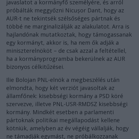
javaslatot a kormányfő személyére, és arról
próbálták meggyőzni Nicușor Dant, hogy az
AUR-t ne tekintsék szélsőséges pártnak és
többé ne marginalizálják az alakulatot. Arra is
hajlandónak mutatkoztak, hogy támogassanak
egy kormányt, akkor is, ha nem ők adják a
miniszterelnököt – de csak azzal a feltétellel,
ha a kormányprogramba bekerülnek az AUR
bizonyos célkitűzései.
Ilie Bolojan PNL-elnök a megbeszélés után
elmondta, hogy két verziót javasoltak az
államfőnek: kisebbségi kormány a PSD köré
szervezve, illetve PNL-USR-RMDSZ kisebbségi
kormány. Mindkét esetben a parlamenti
pártoknak politikai megállapodást kellene
kötniük, amelyben az év végéig vállalják, hogy
ne támadják egymást, ne próbálkozzanak