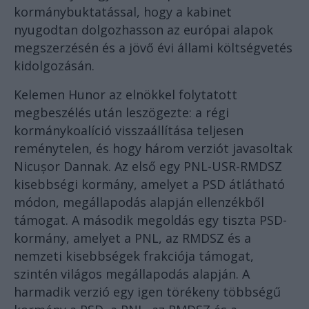
kormánybuktatással, hogy a kabinet
nyugodtan dolgozhasson az európai alapok
megszerzésén és a jövő évi állami költségvetés
kidolgozásán.
Kelemen Hunor az elnökkel folytatott
megbeszélés után leszögezte: a régi
kormánykoalíció visszaállítása teljesen
reménytelen, és hogy három verziót javasoltak
Nicușor Dannak. Az első egy PNL-USR-RMDSZ
kisebbségi kormány, amelyet a PSD átlátható
módon, megállapodás alapján ellenzékből
támogat. A második megoldás egy tiszta PSD-
kormány, amelyet a PNL, az RMDSZ és a
nemzeti kisebbségek frakciója támogat,
szintén világos megállapodás alapján. A
harmadik verzió egy igen törékeny többségű