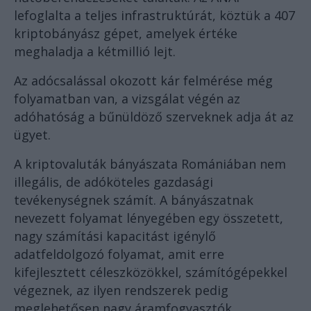
lefoglalta a teljes infrastruktúrát, köztük a 407
kriptobányász gépet, amelyek értéke
meghaladja a kétmillió lejt.
Az adócsalással okozott kár felmérése még
folyamatban van, a vizsgálat végén az
adóhatóság a bűnüldöző szerveknek adja át az
ügyet.
A kriptovaluták bányászata Romániában nem
illegális, de adóköteles gazdasági
tevékenységnek számít. A bányászatnak
nevezett folyamat lényegében egy összetett,
nagy számítási kapacitást igénylő
adatfeldolgozó folyamat, amit erre
kifejlesztett céleszközökkel, számítógépekkel
végeznek, az ilyen rendszerek pedig
meglehetősen nagy áramfogyasztók.