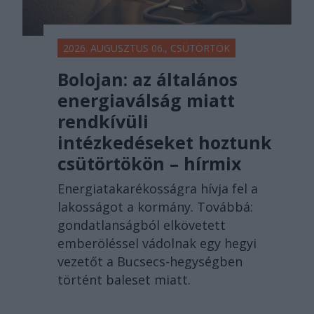
2026. AUGUSZTUS 06., CSÜTÖRTÖK
Bolojan: az általános
energiaválság miatt
rendkívüli
intézkedéseket hoztunk
csütörtökön – hírmix
Energiatakarékosságra hívja fel a
lakosságot a kormány. Továbbá:
gondatlanságból elkövetett
emberöléssel vádolnak egy hegyi
vezetőt a Bucsecs-hegységben
történt baleset miatt.