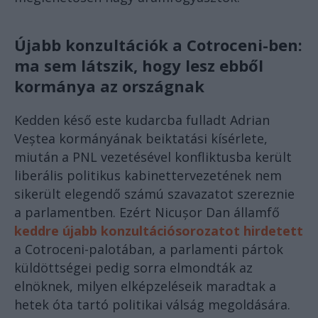
Újabb konzultációk a Cotroceni-ben:
ma sem látszik, hogy lesz ebből
kormánya az országnak
Kedden késő este kudarcba fulladt Adrian
Veștea kormányának beiktatási kísérlete,
miután a PNL vezetésével konfliktusba került
liberális politikus kabinettervezetének nem
sikerült elegendő számú szavazatot szereznie
a parlamentben. Ezért Nicușor Dan államfő
keddre újabb konzultációsorozatot hirdetett
a Cotroceni-palotában, a parlamenti pártok
küldöttségei pedig sorra elmondták az
elnöknek, milyen elképzeléseik maradtak a
hetek óta tartó politikai válság megoldására.