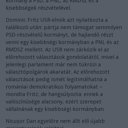
kormány a PSD, a PNL, az RMDSZ és a
kisebbségek részvételével.
Dominic Fritz USR-elnök azt nyilatkozta a
találkozó után: pártja nem támogat semmilyen
PSD-részvételű kormányt, de hajlandó részt
venni egy kisebbségi kormányban a PNL és az
RMDSZ mellett. Az USR nem zárkózik el az
előrehozott választások gondolatától, mivel a
jelenlegi parlament már nem tükrözi a
választópolgárok akaratát. Az előrehozott
választások pedig ismét legitimálhatná a
romániai demokratikus folyamatokat –
mondta Fritz, de hangsúlyozta: ennek a
valószínűsége alacsony, ezért szerepet
vállalnának egy kisebbségi kormányban.
Nicușor Dan egyelőre nem állt elő újabb