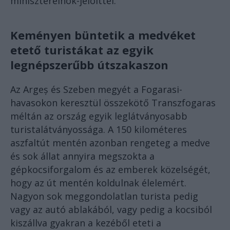
miniszterelnök-jelölttel.
Keményen büntetik a medvéket
etető turistákat az egyik
legnépszerűbb útszakaszon
Az Argeș és Szeben megyét a Fogarasi-
havasokon keresztül összekötő Transzfogaras
méltán az ország egyik leglátványosabb
turistalátványossága. A 150 kilométeres
aszfaltút mentén azonban rengeteg a medve
és sok állat annyira megszokta a
gépkocsiforgalom és az emberek közelségét,
hogy az út mentén koldulnak élelemért.
Nagyon sok meggondolatlan turista pedig
vagy az autó ablakából, vagy pedig a kocsiból
kiszállva gyakran a kezéből eteti a