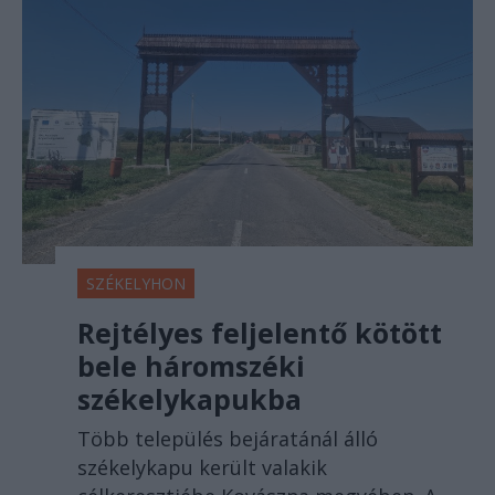
SZÉKELYHON
Rejtélyes feljelentő kötött
bele háromszéki
székelykapukba
Több település bejáratánál álló
székelykapu került valakik