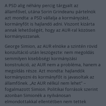
A PSD alig néhány percig tárgyalt az
államfővel, utána Sorin Grindeanu pártelnök
azt mondta: a PSD vállalja a kormányzást,
kormányfőt is hajlandó adni. Viszont kizárta
annak lehetőségét, hogy az AUR-ral közösen
kormányozzanak.
George Simion, az AUR elnöke a szintén rövid
konzultáció után leszögezte: nem megoldás
semmilyen kisebbségi kormányzási
konstrukció, az AUR nem a probléma, hanem a
megoldás része. Azt mondta: hajlandók
kormányozni és kormányfőt is javasoltak az
államfőnek. „Az AUR nélkül nem lehet” –
fogalmazott Simion. Politikai források szerint
azonban Simionék a nyilvánosan
elmondottakkal ellentétben nem tettek