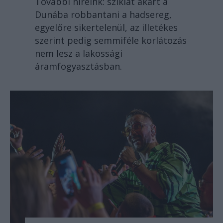
További híreink: sziklát akart a
Dunába robbantani a hadsereg,
egyelőre sikertelenül, az illetékes
szerint pedig semmiféle korlátozás
nem lesz a lakossági
áramfogyasztásban.