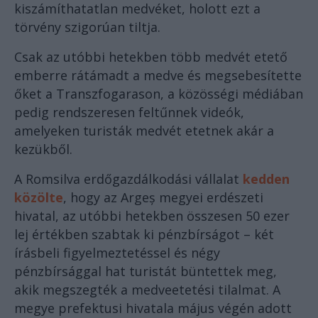
kiszámíthatatlan medvéket, holott ezt a
törvény szigorúan tiltja.
Csak az utóbbi hetekben több medvét etető
emberre rátámadt a medve és megsebesítette
őket a Transzfogarason, a közösségi médiában
pedig rendszeresen feltűnnek videók,
amelyeken turisták medvét etetnek akár a
kezükből.
A Romsilva erdőgazdálkodási vállalat
kedden
közölte
, hogy az Argeș megyei erdészeti
hivatal, az utóbbi hetekben összesen 50 ezer
lej értékben szabtak ki pénzbírságot – két
írásbeli figyelmeztetéssel és négy
pénzbírsággal hat turistát büntettek meg,
akik megszegték a medveetetési tilalmat. A
megye prefektusi hivatala május végén adott