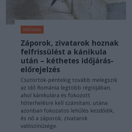
KRÓNIKA
Záporok, zivatarok hoznak
felfrissülést a kánikula
után – kéthetes időjárás-
előrejelzés
Csütörtök-péntekig tovább melegszik
az idő Románia legtöbb régiójában,
ahol kánikulára és fokozott
hőterhelésre kell számítani, utána
azonban fokozatos lehűlés kezdődik,
és nő a záporok, zivatarok
valószínűsége.