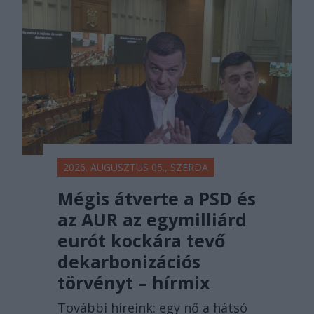
2026. AUGUSZTUS 05., SZERDA
Mégis átverte a PSD és
az AUR az egymilliárd
eurót kockára tevő
dekarbonizációs
törvényt – hírmix
További híreink: egy nő a hátsó