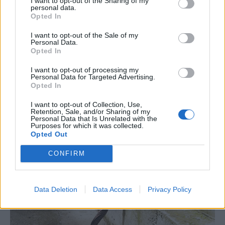
Már csak 4-5 napig
I want to opt-out of the Sharing of my
personal data.
működhet a jelenlegi
Opted In
körülmények között a
I want to opt-out of the Sale of my
Personal Data.
cernavodai atomerőmű
Opted In
Százszázalékos kamatra adott
I want to opt-out of processing my
Personal Data for Targeted Advertising.
kölcsönt a letartóztatott uzsorás. Akár
Opted In
40 fok is várható vasárnap a nyugati
országrészben.
I want to opt-out of Collection, Use,
Retention, Sale, and/or Sharing of my
Personal Data that Is Unrelated with the
Purposes for which it was collected.
Opted Out
CONFIRM
Data Deletion
Data Access
Privacy Policy