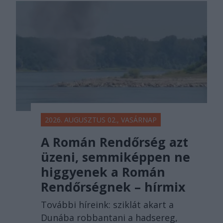
2026. AUGUSZTUS 02., VASÁRNAP
A Román Rendőrség azt
üzeni, semmiképpen ne
higgyenek a Román
Rendőrségnek – hírmix
További híreink: sziklát akart a
Dunába robbantani a hadsereg,