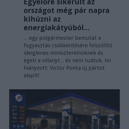
Egyelőre sikerült az
országot még pár napra
kihúzni az
energiakátyúból…
… egy polgármester bemutat a
fogyasztás csökkentésére felszólító
ideiglenes miniszterelnöknek és
égeti a villanyt… és nem tudtuk, mi
hiányzott: Victor Ponta új pártot
alapít!