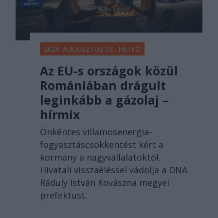
2026. AUGUSZTUS 03., HÉTFŐ
Az EU-s országok közül
Romániában drágult
leginkább a gázolaj –
hírmix
Önkéntes villamosenergia-
fogyasztáscsökkentést kért a
kormány a nagyvállalatoktól.
Hivatali visszaéléssel vádolja a DNA
Ráduly István Kovászna megyei
prefektust.