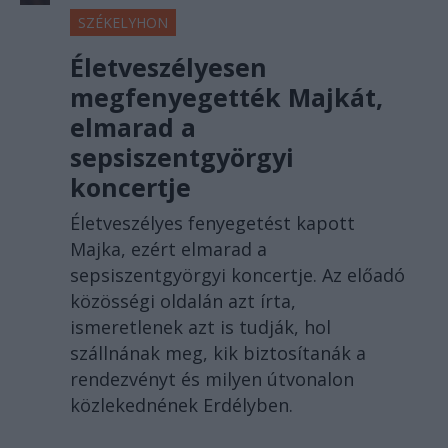
SZÉKELYHON
Életveszélyesen
megfenyegették Majkát,
elmarad a
sepsiszentgyörgyi
koncertje
Életveszélyes fenyegetést kapott
Majka, ezért elmarad a
sepsiszentgyörgyi koncertje. Az előadó
közösségi oldalán azt írta,
ismeretlenek azt is tudják, hol
szállnának meg, kik biztosítanák a
rendezvényt és milyen útvonalon
közlekednének Erdélyben.