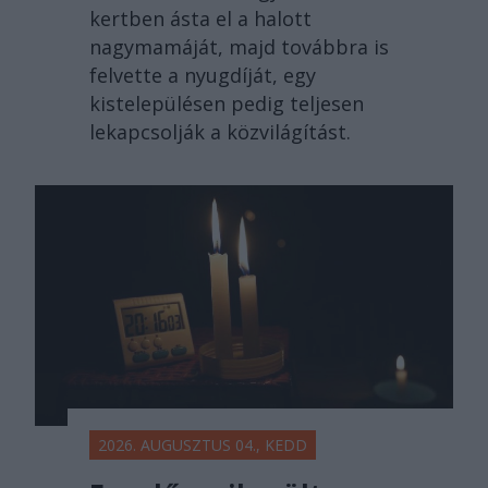
kertben ásta el a halott
nagymamáját, majd továbbra is
felvette a nyugdíját, egy
kistelepülésen pedig teljesen
lekapcsolják a közvilágítást.
2026. AUGUSZTUS 04., KEDD