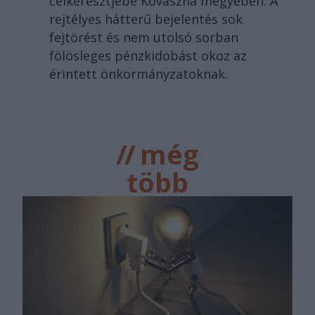
célkeresztjébe Kovászna megyében. A
rejtélyes hátterű bejelentés sok
fejtörést és nem utolsó sorban
fölösleges pénzkidobást okoz az
érintett önkormányzatoknak.
//
még
több
főtér.ro