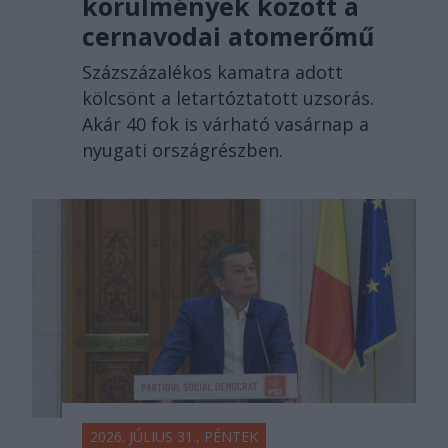
körülmények között a
cernavodai atomerőmű
Százszázalékos kamatra adott
kölcsönt a letartóztatott uzsorás.
Akár 40 fok is várható vasárnap a
nyugati országrészben.
2026. JÚLIUS 31., PÉNTEK