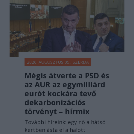
2026. AUGUSZTUS 05., SZERDA
Mégis átverte a PSD és
az AUR az egymilliárd
eurót kockára tevő
dekarbonizációs
törvényt – hírmix
További híreink: egy nő a hátsó
kertben ásta el a halott