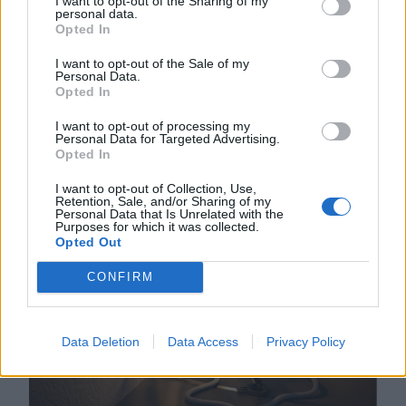
pénteken
I want to opt-out of the Sharing of my
personal data.
Opted In
A rendőrség vizsgálódik
Kolozsváron egy fesztiválbelépőkkel
I want to opt-out of the Sale of my
Personal Data.
elkövetett lehetséges csalás
Opted In
ügyében, a károsultak között sok a
I want to opt-out of processing my
magyar diák. Közben alig néhány
Personal Data for Targeted Advertising.
szavazat hiányzik egy PSD-RMDSZ-
Opted In
kormányhoz.
I want to opt-out of Collection, Use,
Retention, Sale, and/or Sharing of my
Personal Data that Is Unrelated with the
Purposes for which it was collected.
Opted Out
CONFIRM
Data Deletion
Data Access
Privacy Policy