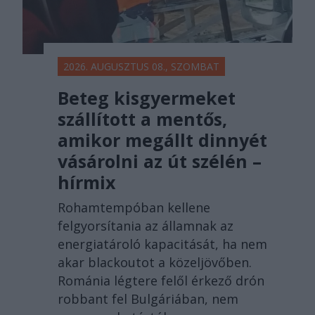
2026. AUGUSZTUS 08., SZOMBAT
Beteg kisgyermeket
szállított a mentős,
amikor megállt dinnyét
vásárolni az út szélén –
hírmix
Rohamtempóban kellene
felgyorsítania az államnak az
energiatároló kapacitását, ha nem
akar blackoutot a közeljövőben.
Románia légtere felől érkező drón
robbant fel Bulgáriában, nem