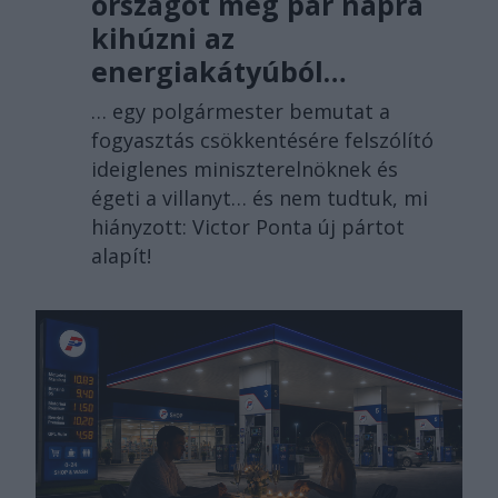
országot még pár napra
kihúzni az
energiakátyúból…
… egy polgármester bemutat a
fogyasztás csökkentésére felszólító
ideiglenes miniszterelnöknek és
égeti a villanyt… és nem tudtuk, mi
hiányzott: Victor Ponta új pártot
alapít!