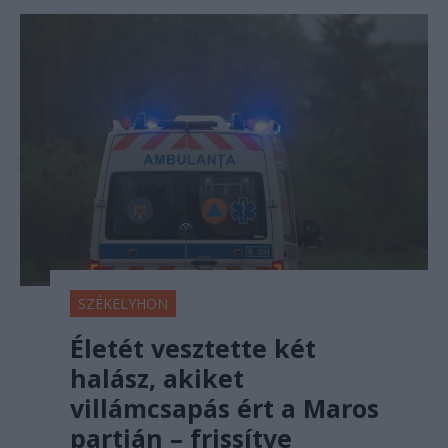
SZÉKELYHON
Életét vesztette két
halász, akiket
villámcsapás ért a Maros
partján – frissítve