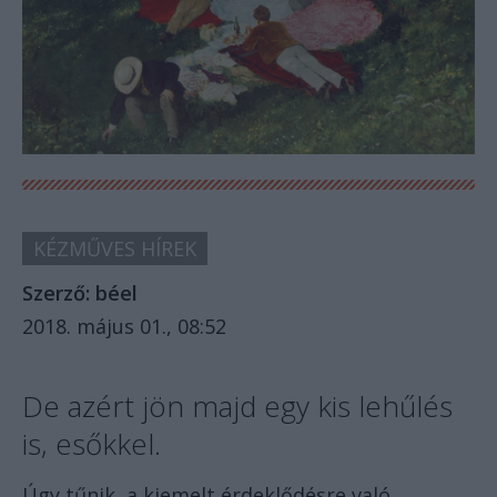
KÉZMŰVES HÍREK
Szerző:
béel
2018. május 01., 08:52
De azért jön majd egy kis lehűlés
is, esőkkel.
Úgy tűnik, a kiemelt érdeklődésre való