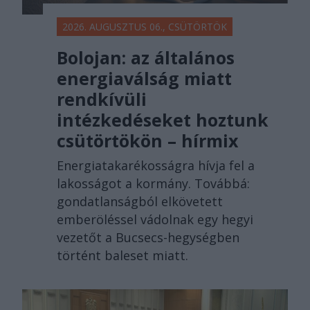
2026. AUGUSZTUS 06., CSÜTÖRTÖK
Bolojan: az általános
energiaválság miatt
rendkívüli
intézkedéseket hoztunk
csütörtökön – hírmix
Energiatakarékosságra hívja fel a
lakosságot a kormány. Továbbá:
gondatlanságból elkövetett
emberöléssel vádolnak egy hegyi
vezetőt a Bucsecs-hegységben
történt baleset miatt.