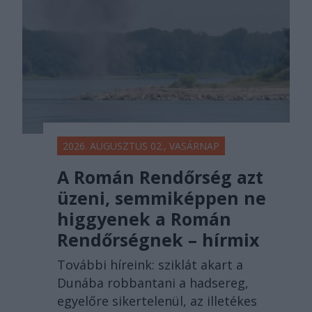
2026. AUGUSZTUS 02., VASÁRNAP
A Román Rendőrség azt
üzeni, semmiképpen ne
higgyenek a Román
Rendőrségnek – hírmix
További híreink: sziklát akart a
Dunába robbantani a hadsereg,
egyelőre sikertelenül, az illetékes