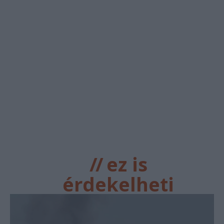
//
ez is
érdekelheti