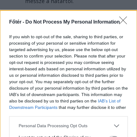
messze a határtól.
Főtér -
Do Not Process My Personal Information
If you wish to opt-out of the sale, sharing to third parties, or
processing of your personal or sensitive information for
targeted advertising by us, please use the below opt-out
section to confirm your selection. Please note that after your
opt-out request is processed you may continue seeing
interest-based ads based on personal information utilized by
us or personal information disclosed to third parties prior to
your opt-out. You may separately opt-out of the further
disclosure of your personal information by third parties on the
2026. AUGUSZTUS 07., PÉNTEK
IAB’s list of downstream participants. This information may
Több száz embert
also be disclosed by us to third parties on the
IAB’s List of
Downstream Participants
that may further disclose it to other
verhetett át Untold-
third parties.
belépőkkel egy
Personal Data Processing Opt Outs
kolozsvári férfi – hírek