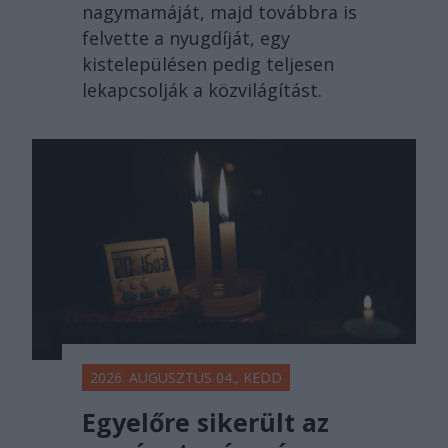
nagymamáját, majd továbbra is
felvette a nyugdíját, egy
kistelepülésen pedig teljesen
lekapcsolják a közvilágítást.
2026. AUGUSZTUS 04., KEDD
Egyelőre sikerült az