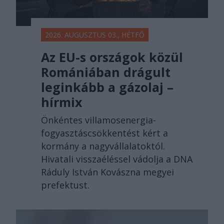
2026. AUGUSZTUS 03., HÉTFŐ
Az EU-s országok közül
Romániában drágult
leginkább a gázolaj –
hírmix
Önkéntes villamosenergia-
fogyasztáscsökkentést kért a
kormány a nagyvállalatoktól.
Hivatali visszaéléssel vádolja a DNA
Ráduly István Kovászna megyei
prefektust.