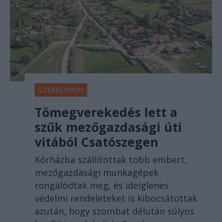
SZÉKELYHON
Tömegverekedés lett a
szűk mezőgazdasági úti
vitából Csatószegen
Kórházba szállítottak több embert,
mezőgazdasági munkagépek
rongálódtak meg, és ideiglenes
védelmi rendeleteket is kibocsátottak
azután, hogy szombat délután súlyos