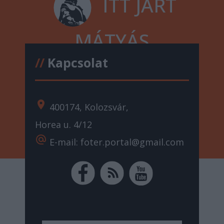
ITT JÁRT
MÁTYÁS
//
Kapcsolat
location_on
400174, Kolozsvár,
Horea u. 4/12
alternate_email
E-mail: foter.portal@gmail.com