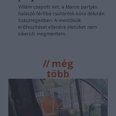
Villám csapott két, a Maros partján
halászó férfiba csütörtök kora délután
Szászrégenben. A mentősök
erőfeszítései ellenére életüket nem
sikerült megmenteni.
//
még
több
főtér.ro