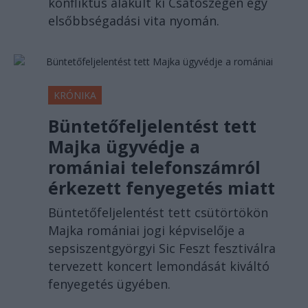
konfliktus alakult ki Csatószegen egy
elsőbbségadási vita nyomán.
KRÓNIKA
Büntetőfeljelentést tett
Majka ügyvédje a
romániai telefonszámról
érkezett fenyegetés miatt
Büntetőfeljelentést tett csütörtökön
Majka romániai jogi képviselője a
sepsiszentgyörgyi Sic Feszt fesztiválra
tervezett koncert lemondását kiváltó
fenyegetés ügyében.