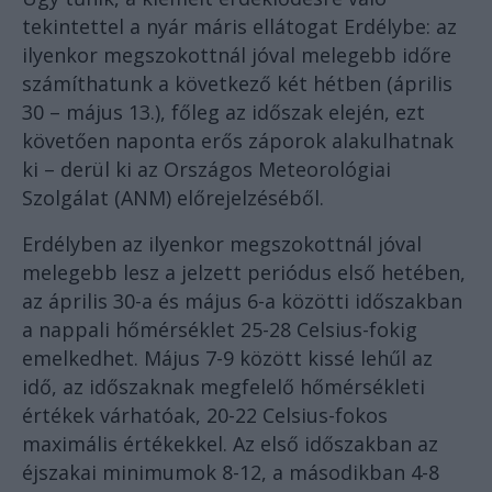
tekintettel a nyár máris ellátogat Erdélybe: az
ilyenkor megszokottnál jóval melegebb időre
számíthatunk a következő két hétben (április
30 – május 13.), főleg az időszak elején, ezt
követően naponta erős záporok alakulhatnak
ki – derül ki az Országos Meteorológiai
Szolgálat (ANM) előrejelzéséből.
Erdélyben az ilyenkor megszokottnál jóval
melegebb lesz a jelzett periódus első hetében,
az április 30-a és május 6-a közötti időszakban
a nappali hőmérséklet 25-28 Celsius-fokig
emelkedhet. Május 7-9 között kissé lehűl az
idő, az időszaknak megfelelő hőmérsékleti
értékek várhatóak, 20-22 Celsius-fokos
maximális értékekkel. Az első időszakban az
éjszakai minimumok 8-12, a másodikban 4-8