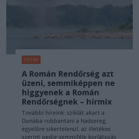
FŐTÉR
A Román Rendőrség azt
üzeni, semmiképpen ne
higgyenek a Román
Rendőrségnek – hírmix
További híreink: sziklát akart a
Dunába robbantani a hadsereg,
egyelőre sikertelenül, az illetékes
szerint pedig semmiféle korlátozás