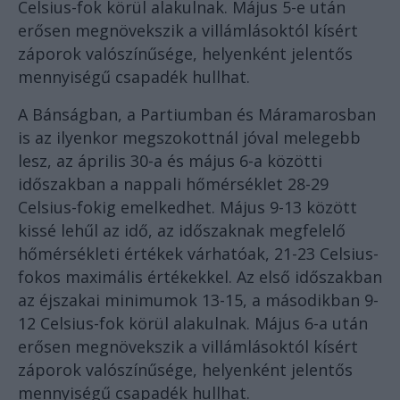
Celsius-fok körül alakulnak. Május 5-e után
erősen megnövekszik a villámlásoktól kísért
záporok valószínűsége, helyenként jelentős
mennyiségű csapadék hullhat.
A Bánságban, a Partiumban és Máramarosban
is az ilyenkor megszokottnál jóval melegebb
lesz, az április 30-a és május 6-a közötti
időszakban a nappali hőmérséklet 28-29
Celsius-fokig emelkedhet. Május 9-13 között
kissé lehűl az idő, az időszaknak megfelelő
hőmérsékleti értékek várhatóak, 21-23 Celsius-
fokos maximális értékekkel. Az első időszakban
az éjszakai minimumok 13-15, a másodikban 9-
12 Celsius-fok körül alakulnak. Május 6-a után
erősen megnövekszik a villámlásoktól kísért
záporok valószínűsége, helyenként jelentős
mennyiségű csapadék hullhat.