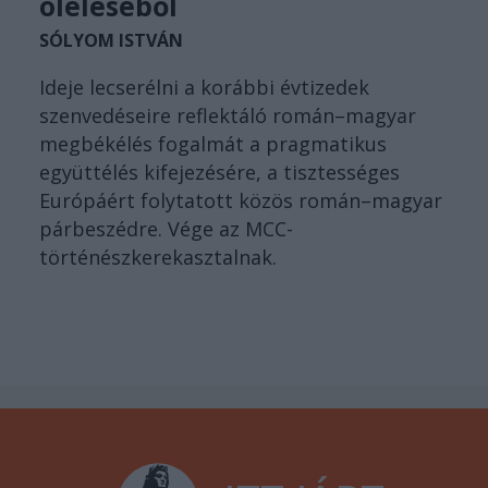
öleléséből
SÓLYOM ISTVÁN
Ideje lecserélni a korábbi évtizedek
szenvedéseire reflektáló román–magyar
megbékélés fogalmát a pragmatikus
együttélés kifejezésére, a tisztességes
Európáért folytatott közös román–magyar
párbeszédre. Vége az MCC-
történészkerekasztalnak.