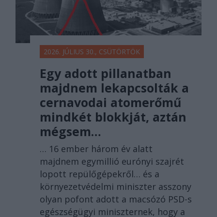
2026. JÚLIUS 30., CSÜTÖRTÖK
Egy adott pillanatban
majdnem lekapcsolták a
cernavodai atomerőmű
mindkét blokkját, aztán
mégsem…
… 16 ember három év alatt
majdnem egymillió eurónyi szajrét
lopott repülőgépekről… és a
környezetvédelmi miniszter asszony
olyan pofont adott a macsózó PSD-s
egészségügyi miniszternek, hogy a