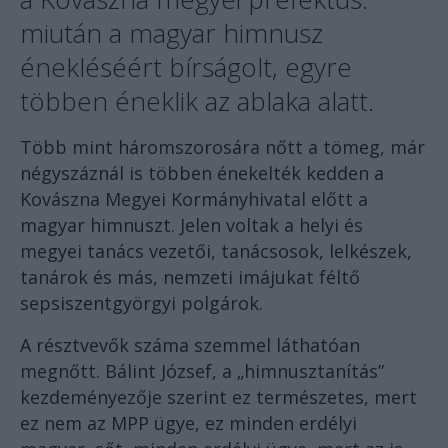
miután a magyar himnusz
énekléséért bírságolt, egyre
többen éneklik az ablaka alatt.
Több mint háromszorosára nőtt a tömeg, már
négyszáznál is többen énekelték kedden a
Kovászna Megyei Kormányhivatal előtt a
magyar himnuszt. Jelen voltak a helyi és
megyei tanács vezetői, tanácsosok, lelkészek,
tanárok és más, nemzeti imájukat féltő
sepsiszentgyörgyi polgárok.
A résztvevők száma szemmel láthatóan
megnőtt. Bálint József, a „himnusztanítás”
kezdeményezője szerint ez természetes, mert
ez nem az MPP ügye, ez minden erdélyi