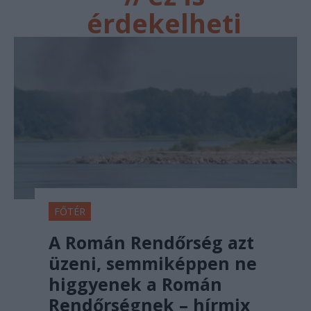
érdekelheti
FŐTÉR
A Román Rendőrség azt
üzeni, semmiképpen ne
higgyenek a Román
Rendőrségnek – hírmix