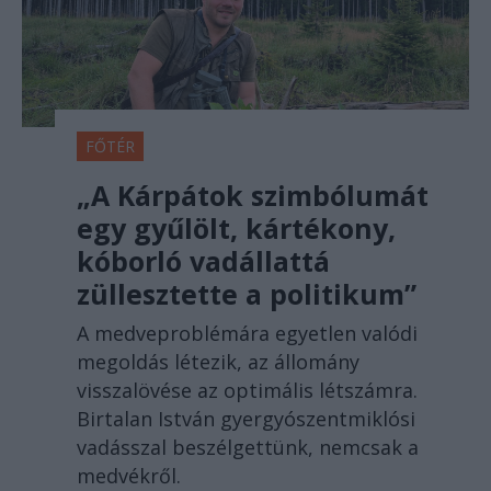
FŐTÉR
„A Kárpátok szimbólumát
egy gyűlölt, kártékony,
kóborló vadállattá
züllesztette a politikum”
A medveproblémára egyetlen valódi
megoldás létezik, az állomány
visszalövése az optimális létszámra.
Birtalan István gyergyószentmiklósi
vadásszal beszélgettünk, nemcsak a
medvékről.