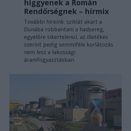
higgyenek a Román
Rendőrségnek – hírmix
További híreink: sziklát akart a
Dunába robbantani a hadsereg,
egyelőre sikertelenül, az illetékes
szerint pedig semmiféle korlátozás
nem lesz a lakossági
áramfogyasztásban.