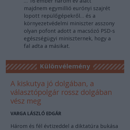
… 16 ember három év alatt
majdnem egymillió eurónyi szajrét
lopott repülőgépekről… és a
környezetvédelmi miniszter asszony
olyan pofont adott a macsózó PSD-s
egészségügyi miniszternek, hogy a
fal adta a másikat.
Különvélemény
A kiskutya jó dolgában, a
választópolgár rossz dolgában
vész meg
VARGA LÁSZLÓ EDGÁR
Három és fél évtizeddel a diktatúra bukása