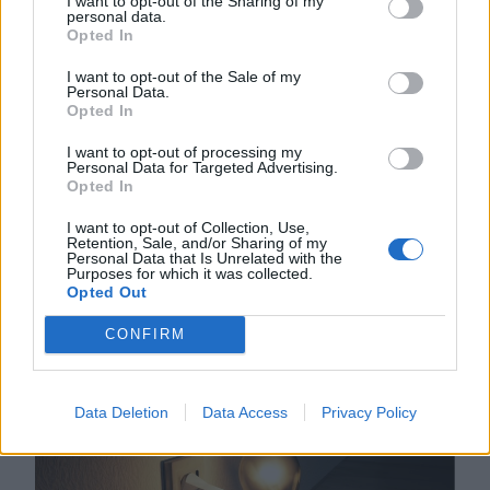
I want to opt-out of the Sharing of my
personal data.
Több száz embert
Opted In
verhetett át Untold-
I want to opt-out of the Sale of my
belépőkkel egy
Personal Data.
Opted In
kolozsvári férfi – hírek
I want to opt-out of processing my
pénteken
Personal Data for Targeted Advertising.
Opted In
A rendőrség vizsgálódik
Kolozsváron egy fesztiválbelépőkkel
I want to opt-out of Collection, Use,
Retention, Sale, and/or Sharing of my
elkövetett lehetséges csalás
Personal Data that Is Unrelated with the
Purposes for which it was collected.
ügyében, a károsultak között sok a
Opted Out
magyar diák. Közben alig néhány
CONFIRM
szavazat hiányzik egy PSD-RMDSZ-
kormányhoz.
Data Deletion
Data Access
Privacy Policy