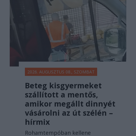
főtér.ro
2026. AUGUSZTUS 08., SZOMBAT
Beteg kisgyermeket
szállított a mentős,
amikor megállt dinnyét
vásárolni az út szélén –
hírmix
Rohamtempóban kellene