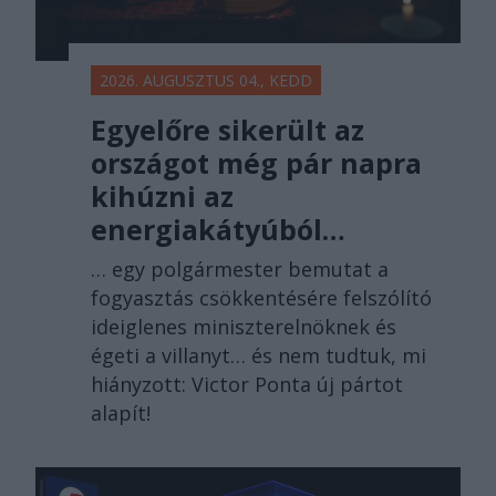
2026. AUGUSZTUS 04., KEDD
Egyelőre sikerült az
országot még pár napra
kihúzni az
energiakátyúból…
… egy polgármester bemutat a
fogyasztás csökkentésére felszólító
ideiglenes miniszterelnöknek és
égeti a villanyt… és nem tudtuk, mi
hiányzott: Victor Ponta új pártot
alapít!