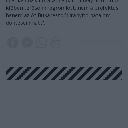
egymáshoz való viszonyukat, amely az utóbbi
időben „erősen megromlott, nem a prefektus,
hanem az őt Bukarestből irányító hatalom
döntései miatt”.