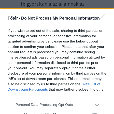
felgyorsítania az államnak az
energiatároló kapacitását, ha nem
akar blackoutot a közeljövőben.
Főtér -
Do Not Process My Personal Information
Románia légtere felől érkező drón
robbant fel Bulgáriában, nem
If you wish to opt-out of the sale, sharing to third parties, or
processing of your personal or sensitive information for
messze a határtól.
targeted advertising by us, please use the below opt-out
section to confirm your selection. Please note that after your
opt-out request is processed you may continue seeing
interest-based ads based on personal information utilized by
us or personal information disclosed to third parties prior to
your opt-out. You may separately opt-out of the further
disclosure of your personal information by third parties on the
IAB’s list of downstream participants. This information may
also be disclosed by us to third parties on the
IAB’s List of
Downstream Participants
that may further disclose it to other
third parties.
Personal Data Processing Opt Outs
2026. AUGUSZTUS 07., PÉNTEK