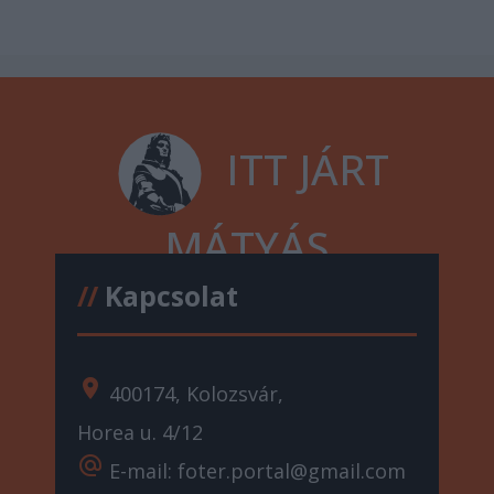
ITT JÁRT
MÁTYÁS
//
Kapcsolat
location_on
400174, Kolozsvár,
Horea u. 4/12
alternate_email
E-mail: foter.portal@gmail.com