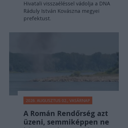
Hivatali visszaéléssel vádolja a DNA
Ráduly István Kovászna megyei
prefektust.
2026. AUGUSZTUS 02., VASÁRNAP
A Román Rendőrség azt
üzeni, semmiképpen ne