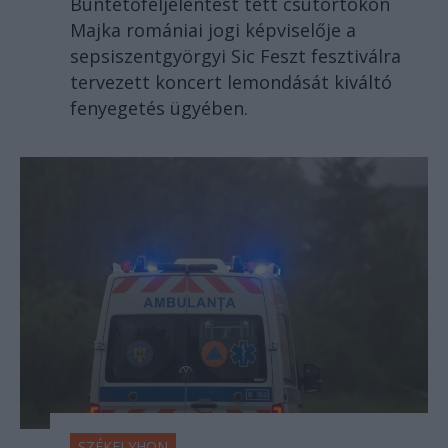
Büntetőfeljelentést tett csütörtökön
Majka romániai jogi képviselője a
sepsiszentgyörgyi Sic Feszt fesztiválra
tervezett koncert lemondását kiváltó
fenyegetés ügyében.
SZÉKELYHON