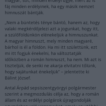
magyar, sőt, minden erdélyi ügye, mert az is
fáj minden erdélyinek, ha egy másik nemzet
himnuszát bántják.
„Nem a büntetés ténye bántó, hanem az, hogy
valaki megkérdőjelezi azt a jogunkat, hogy itt,
a szülőföldünkön elénekeljük a himnuszunkat.
A magyar himnuszt, mely minden magyaré,
bárhol is él a földön. Ha mi itt születtünk, ezt
mi itt fogjuk énekelni, ha változtatják
időközben a román himnuszt, ha nem. Mi azt is
tiszteljük, de senki ne akarja elvitatni tőlünk,
hogy sajátunkat énekeljük” – jelentette ki
Bálint József.
Antal Árpád sepsiszentgyörgyi polgármester
szerint a megmozdulás célja az, hogy a román
állam és az erdélyi polgárok újragondolják