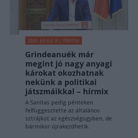
2026. JÚLIUS 31., PÉNTEK
Grindeanuék már
megint jó nagy anyagi
károkat okozhatnak
nekünk a politikai
játszmáikkal – hírmix
A Sanitas pedig pénteken
felfüggesztette az általános
sztrájkot az egészségügyben, de
bármikor újrakezdhetik.