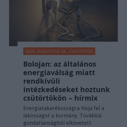
2026. AUGUSZTUS 06., CSÜTÖRTÖK
Bolojan: az általános
energiaválság miatt
rendkívüli
intézkedéseket hoztunk
csütörtökön – hírmix
Energiatakarékosságra hívja fel a
lakosságot a kormány. Továbbá:
gondatlanságból elkövetett