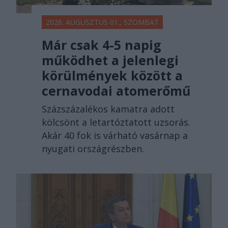
2026. AUGUSZTUS 01., SZOMBAT
Már csak 4-5 napig
működhet a jelenlegi
körülmények között a
cernavodai atomerőmű
Százszázalékos kamatra adott
kölcsönt a letartóztatott uzsorás.
Akár 40 fok is várható vasárnap a
nyugati országrészben.