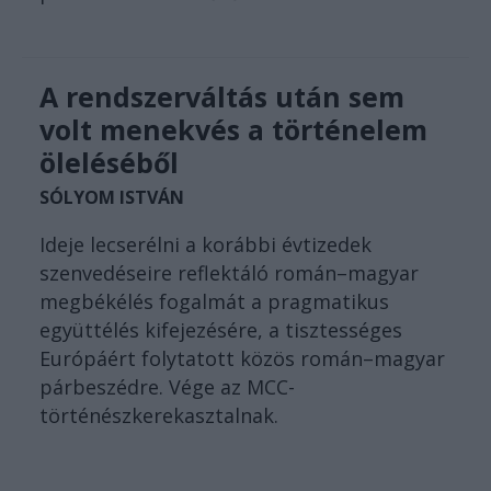
A rendszerváltás után sem
volt menekvés a történelem
öleléséből
SÓLYOM ISTVÁN
Ideje lecserélni a korábbi évtizedek
szenvedéseire reflektáló román–magyar
megbékélés fogalmát a pragmatikus
együttélés kifejezésére, a tisztességes
Európáért folytatott közös román–magyar
párbeszédre. Vége az MCC-
történészkerekasztalnak.