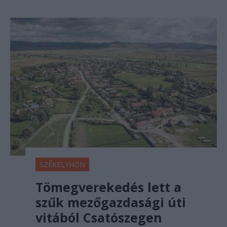
SZÉKELYHON
Tömegverekedés lett a
szűk mezőgazdasági úti
vitából Csatószegen