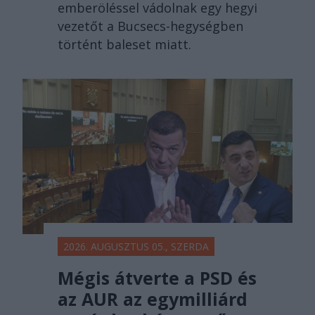
emberöléssel vádolnak egy hegyi
vezetőt a Bucsecs-hegységben
történt baleset miatt.
2026. AUGUSZTUS 05., SZERDA
Mégis átverte a PSD és
az AUR az egymilliárd