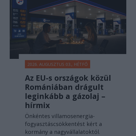
2026. AUGUSZTUS 03., HÉTFŐ
Az EU-s országok közül
Romániában drágult
leginkább a gázolaj –
hírmix
Önkéntes villamosenergia-
fogyasztáscsökkentést kért a
kormány a nagyvállalatoktól.