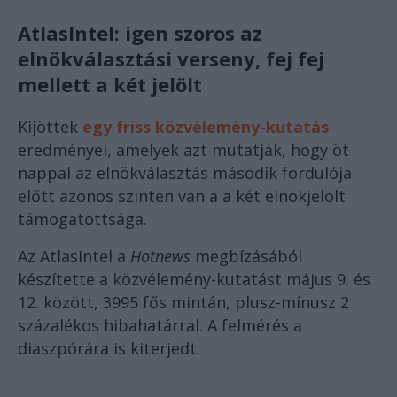
AtlasIntel: igen szoros az
elnökválasztási verseny, fej fej
mellett a két jelölt
Kijöttek
egy friss közvélemény-kutatás
eredményei, amelyek azt mutatják, hogy öt
nappal az elnökválasztás második fordulója
előtt azonos szinten van a a két elnökjelölt
támogatottsága.
Az AtlasIntel a
Hotnews
megbízásából
készítette a közvélemény-kutatást május 9. és
12. között, 3995 fős mintán, plusz-mínusz 2
százalékos hibahatárral. A felmérés a
diaszpórára is kiterjedt.