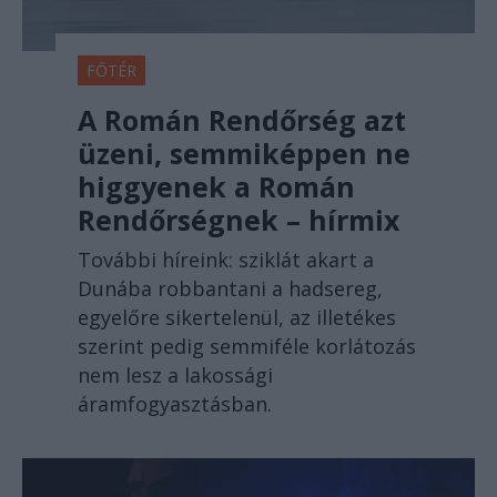
FŐTÉR
A Román Rendőrség azt
üzeni, semmiképpen ne
higgyenek a Román
Rendőrségnek – hírmix
További híreink: sziklát akart a
Dunába robbantani a hadsereg,
egyelőre sikertelenül, az illetékes
szerint pedig semmiféle korlátozás
nem lesz a lakossági
áramfogyasztásban.