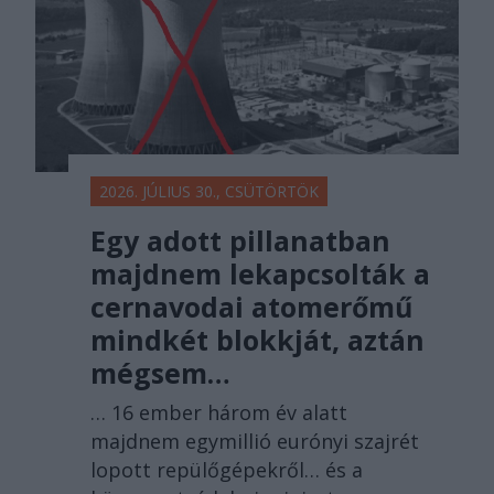
2026. JÚLIUS 30., CSÜTÖRTÖK
Egy adott pillanatban
majdnem lekapcsolták a
cernavodai atomerőmű
mindkét blokkját, aztán
mégsem…
… 16 ember három év alatt
majdnem egymillió eurónyi szajrét
lopott repülőgépekről… és a