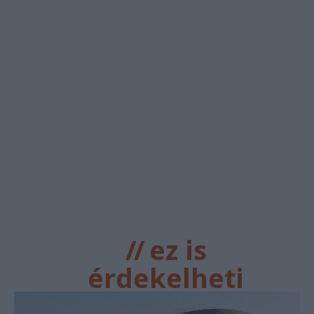
//
ez is
érdekelheti