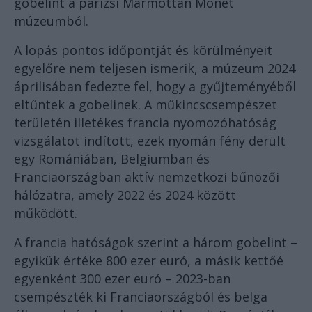
gobelint a párizsi Marmottan Monet
múzeumból.
A lopás pontos időpontját és körülményeit
egyelőre nem teljesen ismerik, a múzeum 2024
áprilisában fedezte fel, hogy a gyűjteményéből
eltűntek a gobelinek. A műkincscsempészet
területén illetékes francia nyomozóhatóság
vizsgálatot indított, ezek nyomán fény derült
egy Romániában, Belgiumban és
Franciaországban aktív nemzetközi bűnözői
hálózatra, amely 2022 és 2024 között
működött.
A francia hatóságok szerint a három gobelint –
egyikük értéke 800 ezer euró, a másik kettőé
egyenként 300 ezer euró – 2023-ban
csempészték ki Franciaországból és belga