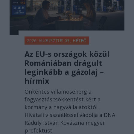
2026. AUGUSZTUS 03., HÉTFŐ
Az EU-s országok közül
Romániában drágult
leginkább a gázolaj –
hírmix
Önkéntes villamosenergia-
fogyasztáscsökkentést kért a
kormány a nagyvállalatoktól.
Hivatali visszaéléssel vádolja a DNA
Ráduly István Kovászna megyei
prefektust.