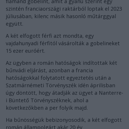
flamand gobelint, amit a gyanú szerint egy
szintén franciaországi raktárból loptak el 2023
júliusában, kilenc másik hasonló műtárggyal
együtt.
A két elfogott férfi azt mondta, egy
vajdahunyadi férfitól vásárolták a gobelineket
15 ezer euróért.
Az ügyben a román hatóságok indítottak két
bűnvádi eljárást, azonban a francia
hatóságokkal folytatott egyeztetés után a
Szatmárnémeti Törvényszék idén áprilisban
úgy döntött, hogy átadják az ügyet a Nanterre-
i Büntető Törvényszéknek, ahol a
következőkben a per folyik majd.
Ha bűnösségük bebizonyosodik, a két elfogott
román állampolgárt akár 20 év