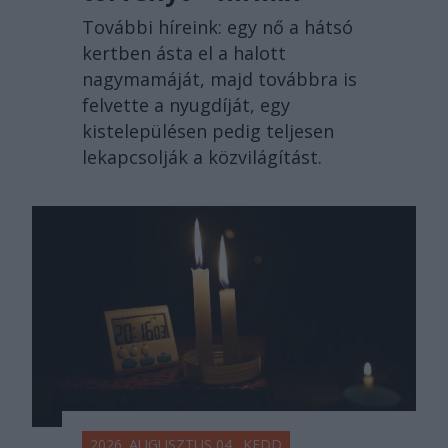
További híreink: egy nő a hátsó
kertben ásta el a halott
nagymamáját, majd továbbra is
felvette a nyugdíját, egy
kistelepülésen pedig teljesen
lekapcsolják a közvilágítást.
2026. AUGUSZTUS 04., KEDD