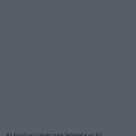
Az Európai Ügyészség feladata az EU