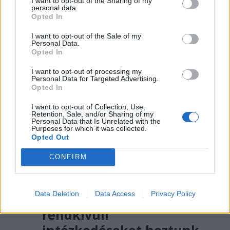
//
még
I want to opt-out of the Sharing of my
personal data.
Opted In
több
I want to opt-out of the Sale of my
főtér.ro
Personal Data.
Opted In
I want to opt-out of processing my
Personal Data for Targeted Advertising.
Opted In
I want to opt-out of Collection, Use,
Retention, Sale, and/or Sharing of my
Personal Data that Is Unrelated with the
Purposes for which it was collected.
Opted Out
CONFIRM
2026. AUGUSZTUS 06., CSÜTÖRTÖK
Bolojan: az általános
Data Deletion
Data Access
Privacy Policy
energiaválság miatt
rendkívüli
intézkedéseket hoztunk