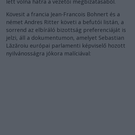
lett volna hátra a vezetői megbízatásából.
Kövesit a francia Jean-Francois Bohnert és a
német Andres Ritter követi a befutói listán, a
sorrend az elbíráló bizottság preferenciáját is
jelzi, áll a dokumentumon, amelyet Sebastian
Lăzăroiu európai parlamenti képviselő hozott
nyilvánosságra jókora malíciával: