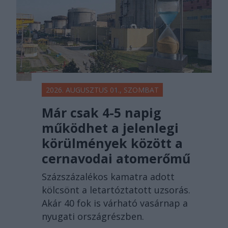
2026. AUGUSZTUS 01., SZOMBAT
Már csak 4-5 napig
működhet a jelenlegi
körülmények között a
cernavodai atomerőmű
Százszázalékos kamatra adott
kölcsönt a letartóztatott uzsorás.
Akár 40 fok is várható vasárnap a
nyugati országrészben.