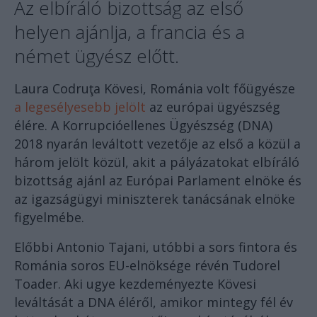
Az elbíráló bizottság az első
helyen ajánlja, a francia és a
német ügyész előtt.
Laura Codruţa Kövesi, Románia volt főügyésze
a legesélyesebb jelölt
az európai ügyészség
élére. A Korrupcióellenes Ügyészség (DNA)
2018 nyarán leváltott vezetője az első a közül a
három jelölt közül, akit a pályázatokat elbíráló
bizottság ajánl az Európai Parlament elnöke és
az igazságügyi miniszterek tanácsának elnöke
figyelmébe.
Előbbi Antonio Tajani, utóbbi a sors fintora és
Románia soros EU-elnöksége révén Tudorel
Toader. Aki ugye kezdeményezte Kövesi
leváltását a DNA éléről, amikor mintegy fél év