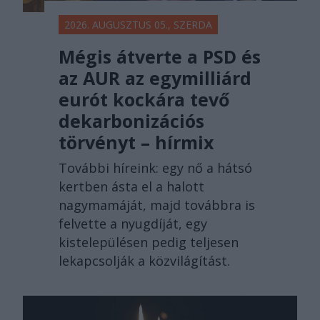
2026. AUGUSZTUS 05., SZERDA
Mégis átverte a PSD és
az AUR az egymilliárd
eurót kockára tevő
dekarbonizációs
törvényt – hírmix
További híreink: egy nő a hátsó
kertben ásta el a halott
nagymamáját, majd továbbra is
felvette a nyugdíját, egy
kistelepülésen pedig teljesen
lekapcsolják a közvilágítást.