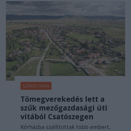
SZÉKELYHON
Tömegverekedés lett a
szűk mezőgazdasági úti
vitából Csatószegen
Kórházba szállítottak több embert,