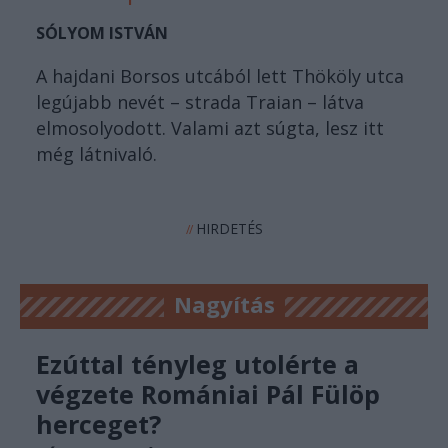
SÓLYOM ISTVÁN
A hajdani Borsos utcából lett Thököly utca
legújabb nevét – strada Traian – látva
elmosolyodott. Valami azt súgta, lesz itt
még látnivaló.
HIRDETÉS
//
Nagyítás
Ezúttal tényleg utolérte a
végzete Romániai Pál Fülöp
herceget?