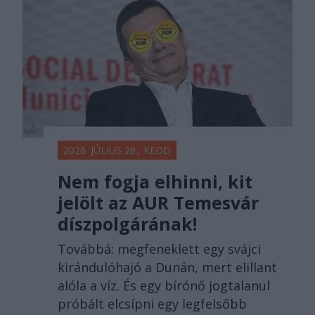
2026. JÚLIUS 28., KEDD
Nem fogja elhinni, kit
jelölt az AUR Temesvár
díszpolgárának!
Továbbá: megfeneklett egy svájci
kirándulóhajó a Dunán, mert elillant
alóla a víz. És egy bírónő jogtalanul
próbált elcsípni egy legfelsőbb