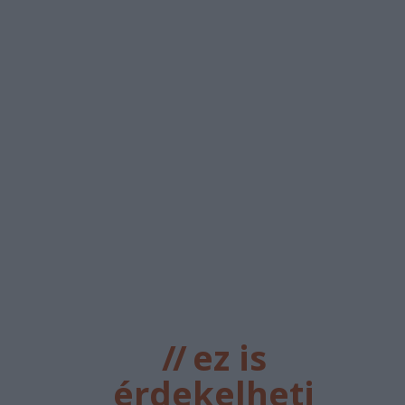
//
ez is
érdekelheti