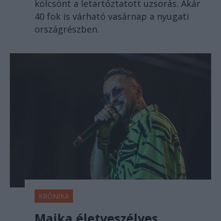
kölcsönt a letartóztatott uzsorás. Akár
40 fok is várható vasárnap a nyugati
országrészben.
KRÓNIKA
Majka életveszélyes