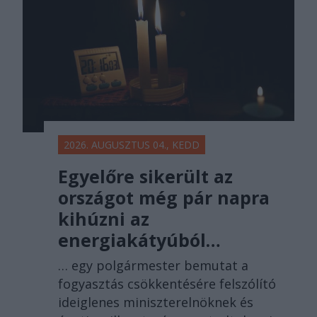
2026. AUGUSZTUS 04., KEDD
Egyelőre sikerült az
országot még pár napra
kihúzni az
energiakátyúból…
… egy polgármester bemutat a
fogyasztás csökkentésére felszólító
ideiglenes miniszterelnöknek és