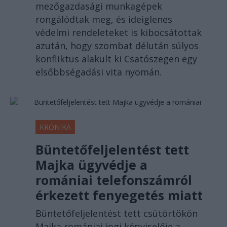
mezőgazdasági munkagépek
rongálódtak meg, és ideiglenes
védelmi rendeleteket is kibocsátottak
azután, hogy szombat délután súlyos
konfliktus alakult ki Csatószegen egy
elsőbbségadási vita nyomán.
KRÓNIKA
Büntetőfeljelentést tett
Majka ügyvédje a
romániai telefonszámról
érkezett fenyegetés miatt
Büntetőfeljelentést tett csütörtökön
Majka romániai jogi képviselője a