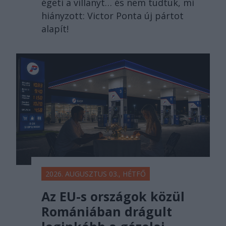
égeti a villanyt… és nem tudtuk, mi
hiányzott: Victor Ponta új pártot
alapít!
2026. AUGUSZTUS 03., HÉTFŐ
Az EU-s országok közül
Romániában drágult