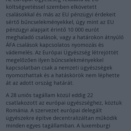
költségvetéssel szemben elkövetett
csalásokkal és más az EU pénzügyi érdekeit
sértő bűncselekményekkel, úgy mint az EU
pénzügyi alapjait érintő 10 000 eurót
meghaladó csalások, vagy a határokon átnyúló
ÁFA csalások kapcsolatos nyomozás és
vádemelés. Az Európai Ügyészség létrejöttét
megelőzően ilyen bűncselekményekkel
kapcsolatban csak a nemzeti ügyészségek
nyomozhattak és a hatáskörök nem léphette
át az adott ország határát.
A 28 uniós tagállam közül eddig 22
csatlakozott az európai ügyészséghez, köztük
Románia. A szervezet európai delegált
ügyészekre építve decentralizáltan működik
minden egyes tagállamban. A luxemburgi