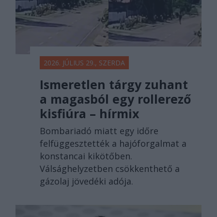
2026. JÚLIUS 29., SZERDA
Ismeretlen tárgy zuhant
a magasból egy rollerező
kisfiúra – hírmix
Bombariadó miatt egy időre
felfüggesztették a hajóforgalmat a
konstancai kikötőben.
Válsághelyzetben csökkenthető a
gázolaj jövedéki adója.