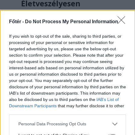
Életveszélyesen
megfenyegették Majkát,
elmarad a
Főtér -
Do Not Process My Personal Information
sepsiszentgyörgyi
If you wish to opt-out of the sale, sharing to third parties, or
koncertje
processing of your personal or sensitive information for
targeted advertising by us, please use the below opt-out
Életveszélyes fenyegetést kapott
section to confirm your selection. Please note that after your
Majka, ezért elmarad a
opt-out request is processed you may continue seeing
sepsiszentgyörgyi koncertje. Az előadó
interest-based ads based on personal information utilized by
közösségi oldalán azt írta,
us or personal information disclosed to third parties prior to
your opt-out. You may separately opt-out of the further
ismeretlenek azt is tudják, hol
disclosure of your personal information by third parties on the
szállnának meg, kik biztosítanák a
IAB’s list of downstream participants. This information may
rendezvényt és milyen útvonalon
also be disclosed by us to third parties on the
IAB’s List of
közlekednének Erdélyben.
Downstream Participants
that may further disclose it to other
third parties.
Personal Data Processing Opt Outs