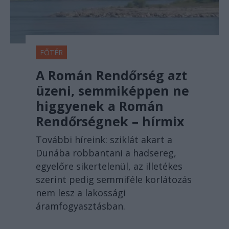
FŐTÉR
A Román Rendőrség azt
üzeni, semmiképpen ne
higgyenek a Román
Rendőrségnek – hírmix
További híreink: sziklát akart a
Dunába robbantani a hadsereg,
egyelőre sikertelenül, az illetékes
szerint pedig semmiféle korlátozás
nem lesz a lakossági
áramfogyasztásban.