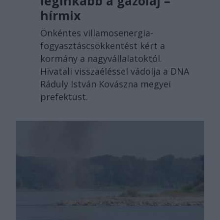
leginkább a gázolaj –
hírmix
Önkéntes villamosenergia-
fogyasztáscsökkentést kért a
kormány a nagyvállalatoktól.
Hivatali visszaéléssel vádolja a DNA
Ráduly István Kovászna megyei
prefektust.