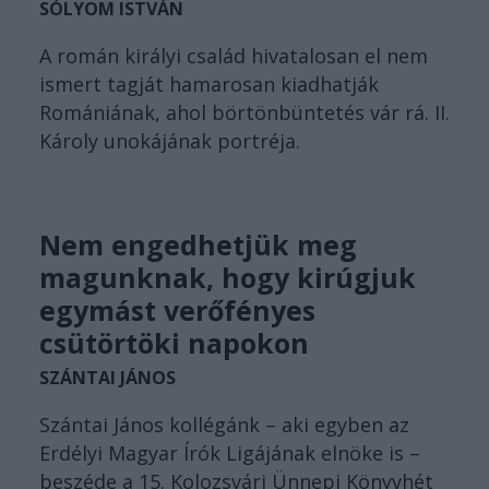
SÓLYOM ISTVÁN
A román királyi család hivatalosan el nem
ismert tagját hamarosan kiadhatják
Romániának, ahol börtönbüntetés vár rá. II.
Károly unokájának portréja.
Nem engedhetjük meg
magunknak, hogy kirúgjuk
egymást verőfényes
csütörtöki napokon
SZÁNTAI JÁNOS
Szántai János kollégánk – aki egyben az
Erdélyi Magyar Írók Ligájának elnöke is –
beszéde a 15. Kolozsvári Ünnepi Könyvhét