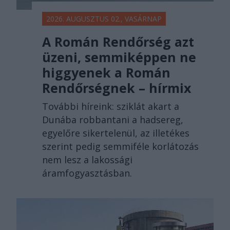
2026. AUGUSZTUS 02., VASÁRNAP
A Román Rendőrség azt
üzeni, semmiképpen ne
higgyenek a Román
Rendőrségnek – hírmix
További híreink: sziklát akart a
Dunába robbantani a hadsereg,
egyelőre sikertelenül, az illetékes
szerint pedig semmiféle korlátozás
nem lesz a lakossági
áramfogyasztásban.