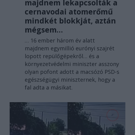
majdnem lekapcsolták a
cernavodai atomerőmű
mindkét blokkját, aztán
mégsem…
… 16 ember három év alatt
majdnem egymillió eurónyi szajrét
lopott repülőgépekről… és a
környezetvédelmi miniszter asszony
olyan pofont adott a macsózó PSD-s
egészségügyi miniszternek, hogy a
fal adta a másikat.