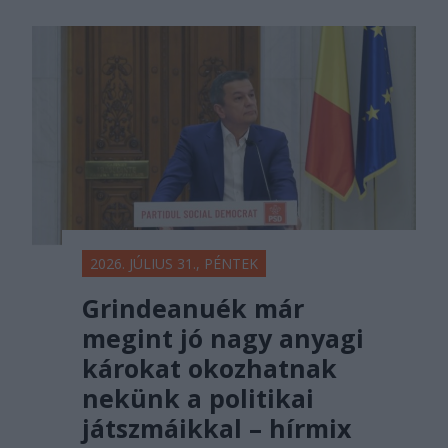
2026. JÚLIUS 31., PÉNTEK
Grindeanuék már
megint jó nagy anyagi
károkat okozhatnak
nekünk a politikai
játszmáikkal – hírmix