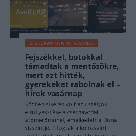
2026. AUGUSZTUS 09., VASÁRNAP
Fejszékkel, botokkal
támadtak a mentősökre,
mert azt hitték,
gyerekeket rabolnak el –
hírek vasárnap
Közben sikeres volt az uszályok
elsüllyesztése a csernavodai
atomerőműnél, emelkedett a Duna
vízszintje. Elfogták a kolozsvári
férfit, aki hamis Untold-belépőkkel