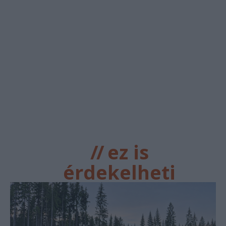
//
ez is
érdekelheti