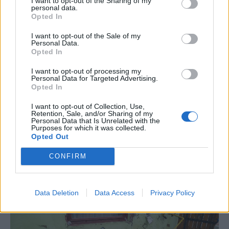
I want to opt-out of the Sharing of my
personal data.
Opted In
FŐTÉR
I want to opt-out of the Sale of my
Amikor a párhuzamos
Personal Data.
Opted In
valóságok találkoznak egy
hegyi legelőn
I want to opt-out of processing my
Personal Data for Targeted Advertising.
Opted In
A városi ember hőkupola idején
igyekszik felhúzódni a hegyekbe, ha
I want to opt-out of Collection, Use,
Retention, Sale, and/or Sharing of my
nem kedveli a mediterrán éghajlatot.
Personal Data that Is Unrelated with the
Purposes for which it was collected.
Ahonnan a helyiek bármit
Opted Out
megadnának, ha elmehetnének a
világon bárhova.
CONFIRM
Data Deletion
Data Access
Privacy Policy