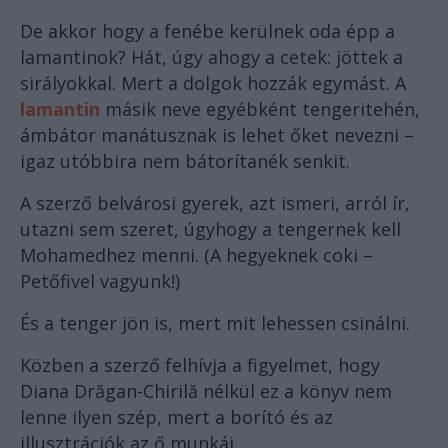
De akkor hogy a fenébe kerülnek oda épp a
lamantinok? Hát, úgy ahogy a cetek: jöttek a
sirályokkal. Mert a dolgok hozzák egymást. A
lamantin
másik neve egyébként tengeritehén,
ámbátor manátusznak is lehet őket nevezni –
igaz utóbbira nem bátorítanék senkit.
A szerző belvárosi gyerek, azt ismeri, arról ír,
utazni sem szeret, úgyhogy a tengernek kell
Mohamedhez menni. (A hegyeknek coki –
Petőfivel vagyunk!)
És a tenger jön is, mert mit lehessen csinálni.
Közben a szerző felhívja a figyelmet, hogy
Diana Drăgan-Chirilă nélkül ez a könyv nem
lenne ilyen szép, mert a borító és az
illusztrációk az ő munkái.