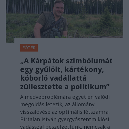
FŐTÉR
„A Kárpátok szimbólumát
egy gyűlölt, kártékony,
kóborló vadállattá
züllesztette a politikum”
A medveproblémára egyetlen valódi
megoldás létezik, az állomány
visszalövése az optimális létszámra.
Birtalan István gyergyószentmiklósi
vadásszal beszélgettünk, nemcsak a