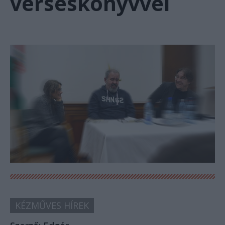
verseskönyvvel
KÉZMŰVES HÍREK