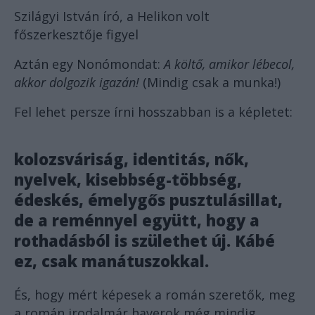
Szilágyi István író, a Helikon volt
főszerkesztője figyel
Aztán egy Nonómondat:
A költő, amikor lébecol,
akkor dolgozik igazán!
(Mindig csak a munka!)
Fel lehet persze írni hosszabban is a képletet:
kolozsváriság, identitás, nők,
nyelvek, kisebbség-többség,
édeskés, émelygős pusztulásillat,
de a reménnyel együtt, hogy a
rothadásból is születhet új. Kábé
ez, csak manátuszokkal.
És, hogy mért képesek a román szeretők, meg
a román irodalmár haverok még mindig