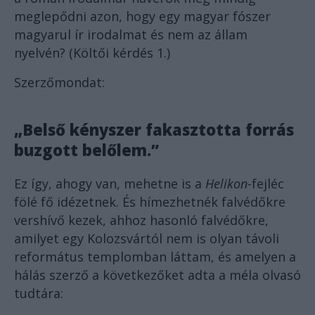
meglepődni azon, hogy egy magyar fószer
magyarul ír irodalmat és nem az állam
nyelvén? (Költői kérdés 1.)
Szerzőmondat:
„
Belső kényszer fakasztotta forrás
buzgott belőlem.”
Ez így, ahogy van, mehetne is a
Helikon
-fejléc
fölé fő idézetnek. És hímezhetnék falvédőkre
vershívő kezek, ahhoz hasonló falvédőkre,
amilyet egy Kolozsvártól nem is olyan távoli
református templomban láttam, és amelyen a
hálás szerző a következőket adta a méla olvasó
tudtára: