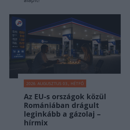
2026. AUGUSZTUS 03., HÉTFŐ
Az EU-s országok közül
Romániában drágult
leginkább a gázolaj –
hírmix