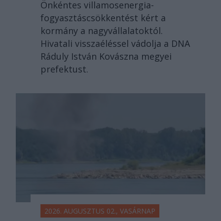
Önkéntes villamosenergia-
fogyasztáscsökkentést kért a
kormány a nagyvállalatoktól.
Hivatali visszaéléssel vádolja a DNA
Ráduly István Kovászna megyei
prefektust.
2026. AUGUSZTUS 02., VASÁRNAP