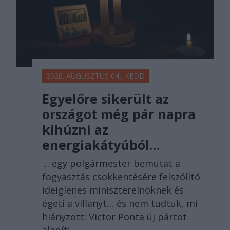
2026. AUGUSZTUS 04., KEDD
Egyelőre sikerült az
országot még pár napra
kihúzni az
energiakátyúból…
… egy polgármester bemutat a
fogyasztás csökkentésére felszólító
ideiglenes miniszterelnöknek és
égeti a villanyt… és nem tudtuk, mi
hiányzott: Victor Ponta új pártot
alapít!