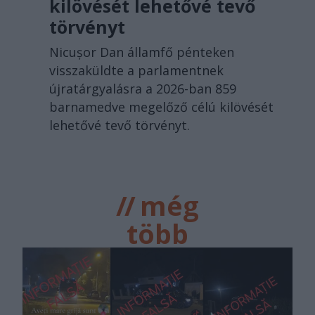
kilövését lehetővé tevő
törvényt
Nicușor Dan államfő pénteken
visszaküldte a parlamentnek
újratárgyalásra a 2026-ban 859
barnamedve megelőző célú kilövését
lehetővé tevő törvényt.
//
még
több
főtér.ro