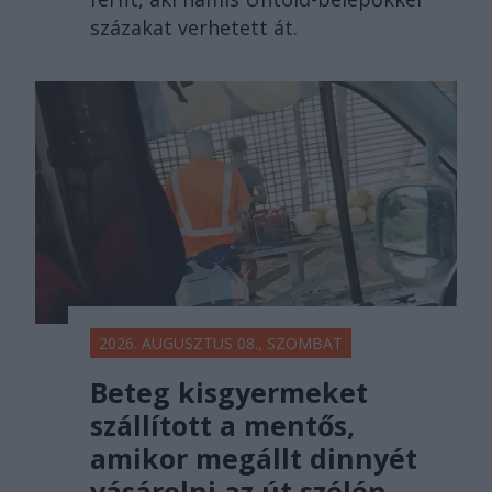
százakat verhetett át.
2026. AUGUSZTUS 08., SZOMBAT
Beteg kisgyermeket
szállított a mentős,
amikor megállt dinnyét
vásárolni az út szélén –