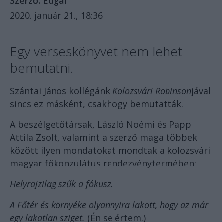
Szerző:
Edgár
2020. január 21., 18:36
Egy verseskönyvet nem lehet
bemutatni.
Szántai János kollégánk
Kolozsvári Robinson
jával
sincs ez másként, csakhogy bemutatták.
A beszélgetőtársak, László Noémi és Papp
Attila Zsolt, valamint a szerző maga többek
között ilyen mondatokat mondtak a kolozsvári
magyar főkonzulátus rendezvénytermében:
Helyrajzilag szűk a fókusz.
A Főtér és környéke olyannyira lakott, hogy az már
egy lakatlan sziget.
(Én se értem.)