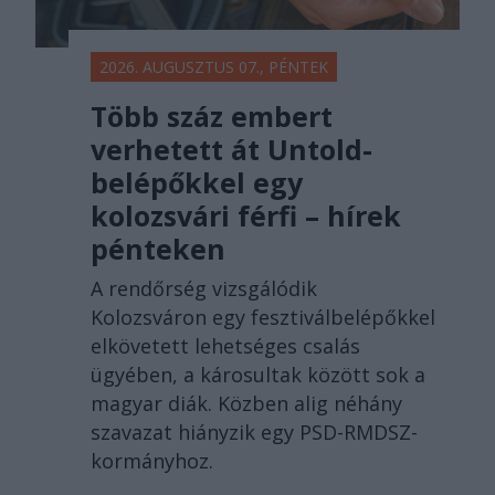
2026. AUGUSZTUS 07., PÉNTEK
Több száz embert
verhetett át Untold-
belépőkkel egy
kolozsvári férfi – hírek
pénteken
A rendőrség vizsgálódik
Kolozsváron egy fesztiválbelépőkkel
elkövetett lehetséges csalás
ügyében, a károsultak között sok a
magyar diák. Közben alig néhány
szavazat hiányzik egy PSD-RMDSZ-
kormányhoz.