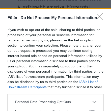
A legfrissebb amerikai hírszerzési
értékelések szerint Vlagyimir Putyin
Főtér -
Do Not Process My Personal Information
orosz elnök a következő néhány évben
korlátozott támadást indíthat egy
If you wish to opt-out of the sale, sharing to third parties, or
NATO-tagállam ellen, hogy próbára
processing of your personal or sensitive information for
tegye a katonai szövetség
targeted advertising by us, please use the below opt-out
elszántságát.
section to confirm your selection. Please note that after your
opt-out request is processed you may continue seeing
interest-based ads based on personal information utilized by
us or personal information disclosed to third parties prior to
your opt-out. You may separately opt-out of the further
disclosure of your personal information by third parties on the
IAB’s list of downstream participants. This information may
also be disclosed by us to third parties on the
IAB’s List of
Downstream Participants
that may further disclose it to other
third parties.
Personal Data Processing Opt Outs