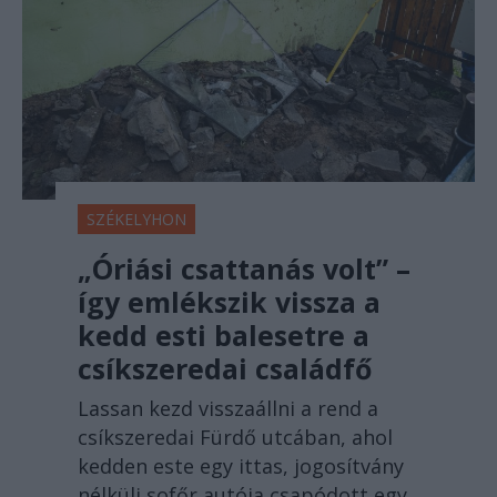
SZÉKELYHON
„Óriási csattanás volt” –
így emlékszik vissza a
kedd esti balesetre a
csíkszeredai családfő
Lassan kezd visszaállni a rend a
csíkszeredai Fürdő utcában, ahol
kedden este egy ittas, jogosítvány
nélküli sofőr autója csapódott egy