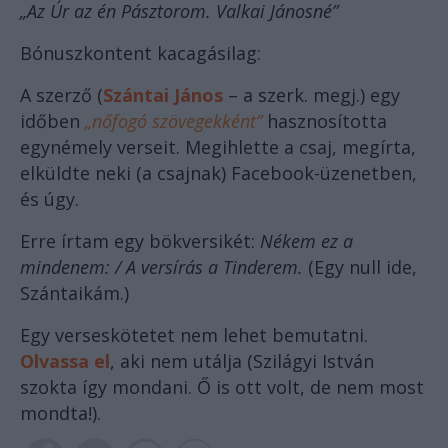
„Az Úr az én Pásztorom. Valkai Jánosné”
Bónuszkontent kacagásilag:
A szerző (
Szántai János
– a szerk. megj.) egy
időben
„nőfogó szövegekként”
hasznosította
egynémely verseit. Megihlette a csaj, megírta,
elküldte neki (a csajnak) Facebook-üzenetben,
és úgy.
Erre írtam egy bökversikét:
Nékem ez a
mindenem: / A versírás a Tinderem.
(Egy null ide,
Szántaikám.)
Egy verseskötetet nem lehet bemutatni.
Olvassa el
, aki nem utálja (Szilágyi István
szokta így mondani. Ő is ott volt, de nem most
mondta!).