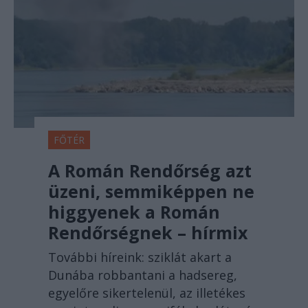
FŐTÉR
A Román Rendőrség azt
üzeni, semmiképpen ne
higgyenek a Román
Rendőrségnek – hírmix
További híreink: sziklát akart a
Dunába robbantani a hadsereg,
egyelőre sikertelenül, az illetékes