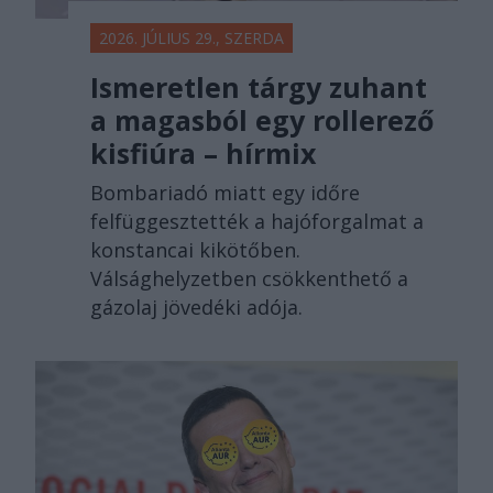
2026. JÚLIUS 29., SZERDA
Ismeretlen tárgy zuhant
a magasból egy rollerező
kisfiúra – hírmix
Bombariadó miatt egy időre
felfüggesztették a hajóforgalmat a
konstancai kikötőben.
Válsághelyzetben csökkenthető a
gázolaj jövedéki adója.