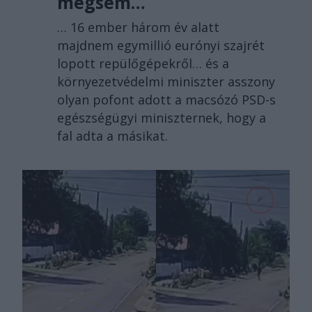
mégsem…
… 16 ember három év alatt
majdnem egymillió eurónyi szajrét
lopott repülőgépekről… és a
környezetvédelmi miniszter asszony
olyan pofont adott a macsózó PSD-s
egészségügyi miniszternek, hogy a
fal adta a másikat.