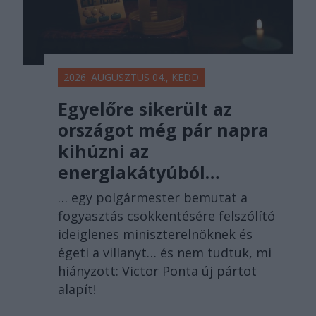
2026. AUGUSZTUS 04., KEDD
Egyelőre sikerült az
országot még pár napra
kihúzni az
energiakátyúból…
… egy polgármester bemutat a
fogyasztás csökkentésére felszólító
ideiglenes miniszterelnöknek és
égeti a villanyt… és nem tudtuk, mi
hiányzott: Victor Ponta új pártot
alapít!