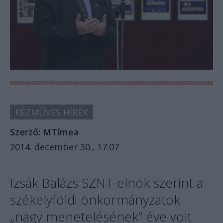
KÉZMŰVES HÍREK
Szerző:
MTímea
2014. december 30., 17:07
Izsák Balázs SZNT-elnök szerint a
székelyföldi önkormányzatok
„nagy menetelésének” éve volt