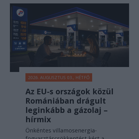
2026. AUGUSZTUS 03., HÉTFŐ
Az EU-s országok közül
Romániában drágult
leginkább a gázolaj –
hírmix
Önkéntes villamosenergia-
fogyasztáscsökkentést kért a