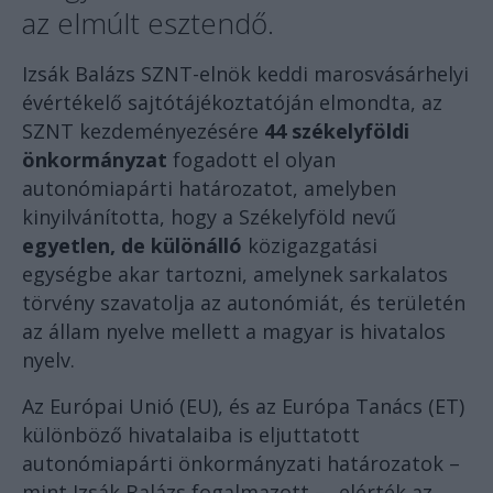
az elmúlt esztendő.
Izsák Balázs SZNT-elnök keddi marosvásárhelyi
évértékelő sajtótájékoztatóján elmondta, az
SZNT kezdeményezésére
44 székelyföldi
önkormányzat
fogadott el olyan
autonómiapárti határozatot, amelyben
kinyilvánította, hogy a Székelyföld nevű
egyetlen, de különálló
közigazgatási
egységbe akar tartozni, amelynek sarkalatos
törvény szavatolja az autonómiát, és területén
az állam nyelve mellett a magyar is hivatalos
nyelv.
Az Európai Unió (EU), és az Európa Tanács (ET)
különböző hivatalaiba is eljuttatott
autonómiapárti önkormányzati határozatok –
mint Izsák Balázs fogalmazott – „elérték az