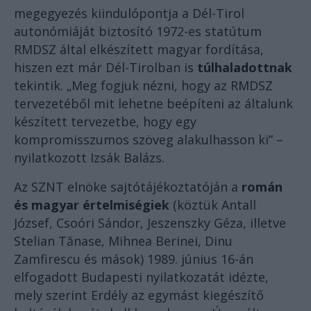
megegyezés kiindulópontja a Dél-Tirol
autonómiáját biztosító 1972-es statútum
RMDSZ által elkészített magyar fordítása,
hiszen ezt már Dél-Tirolban is
túlhaladottnak
tekintik. „Meg fogjuk nézni, hogy az RMDSZ
tervezetéből mit lehetne beépíteni az általunk
készített tervezetbe, hogy egy
kompromisszumos szöveg alakulhasson ki” –
nyilatkozott Izsák Balázs.
Az SZNT elnöke sajtótájékoztatóján a
román
és magyar értelmiségiek
(köztük Antall
József, Csoóri Sándor, Jeszenszky Géza, illetve
Stelian Tănase, Mihnea Berinei, Dinu
Zamfirescu és mások) 1989. június 16-án
elfogadott Budapesti nyilatkozatát idézte,
mely szerint Erdély az egymást kiegészítő