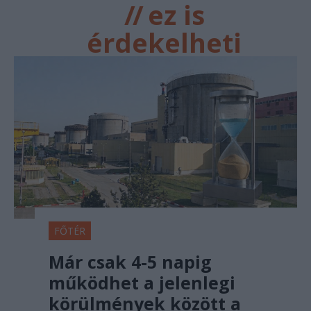
//
ez is
érdekelheti
FŐTÉR
Már csak 4-5 napig
működhet a jelenlegi
körülmények között a