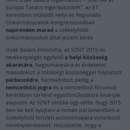
Európa Tanács ingerküszöbét”, az ET
keretében működő Helyi és Regionális
Önkormányzatok Kongresszusában
napirenden marad
a székelyföldi
önkormányzatok által jelzett kérés.
Izsák Balázs elmondta, az SZNT 2015-ös
tevékenységét egyfelől
a helyi közösség
akaratára
, hagyományaira és érdekeire,
másodrészt a többségi közösséggel folytatott
párbeszédre
, harmadrészt pedig a
nemzetközi jogra
és a nemzetközi fórumok
keretében történő együttműködésre kívánják
alapozni. Az SZNT elnöke úgy vélte, hogy 2015-
ben be kell nyújtani a román parlamentben a
Székelyföld területi autonómiájára vonatkozó
törvénytervezetet. Hozzátette, hogy a