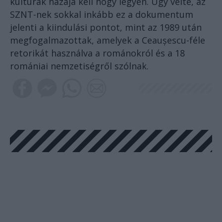
kultúrák hazája kell hogy legyen. Úgy vélte, az
SZNT-nek sokkal inkább ez a dokumentum
jelenti a kiindulási pontot, mint az 1989 után
megfogalmazottak, amelyek a Ceaușescu-féle
retorikát használva a románokról és a 18
romániai nemzetiségről szólnak.