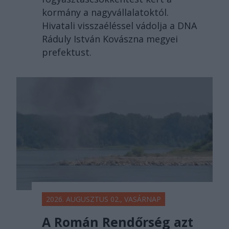
kormány a nagyvállalatoktól.
Hivatali visszaéléssel vádolja a DNA
Ráduly István Kovászna megyei
prefektust.
2026. AUGUSZTUS 02., VASÁRNAP
A Román Rendőrség azt