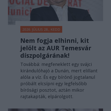
2026. JÚLIUS 28., KEDD
Nem fogja elhinni, kit
jelölt az AUR Temesvár
díszpolgárának!
Továbbá: megfeneklett egy svájci
kirándulóhajó a Dunán, mert elillant
alóla a víz. És egy bírónő jogtalanul
próbált elcsípni egy legfelsőbb
bírósági posztot, aztán mikor
rajtakapták, elpárolgott.