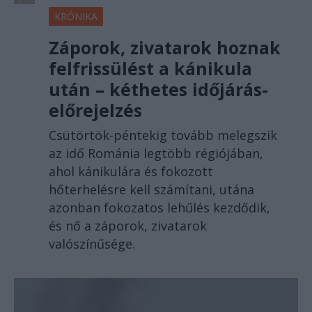
KRÓNIKA
Záporok, zivatarok hoznak
felfrissülést a kánikula
után – kéthetes időjárás-
előrejelzés
Csütörtök-péntekig tovább melegszik
az idő Románia legtöbb régiójában,
ahol kánikulára és fokozott
hőterhelésre kell számítani, utána
azonban fokozatos lehűlés kezdődik,
és nő a záporok, zivatarok
valószínűsége.