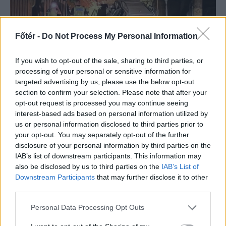
Főtér -
Do Not Process My Personal Information
If you wish to opt-out of the sale, sharing to third parties, or
processing of your personal or sensitive information for
targeted advertising by us, please use the below opt-out
SZÉKELYHON
section to confirm your selection. Please note that after your
opt-out request is processed you may continue seeing
Jogosítvány nélkül, ittasan
interest-based ads based on personal information utilized by
hajtott háznak egy
us or personal information disclosed to third parties prior to
your opt-out. You may separately opt-out of the further
csíkszeredai férfi
disclosure of your personal information by third parties on the
IAB’s list of downstream participants. This information may
Épületnek ütközött autójával kedden
also be disclosed by us to third parties on the
IAB’s List of
késő este egy 30 éves csíkszeredai
Downstream Participants
that may further disclose it to other
férfi. A rendőrség szerint ittasan
third parties.
vezetett, ráadásul érvényes
Personal Data Processing Opt Outs
jogosítványa sem volt.