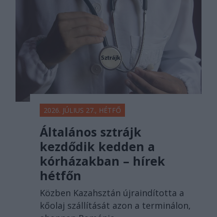
2026. JÚLIUS 27., HÉTFŐ
Általános sztrájk
kezdődik kedden a
kórházakban – hírek
hétfőn
Közben Kazahsztán újraindította a
kőolaj szállítását azon a terminálon,