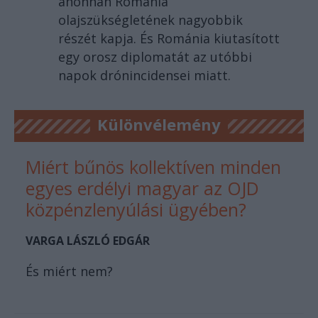
ahonnan Románia
olajszükségletének nagyobbik
részét kapja. És Románia kiutasított
egy orosz diplomatát az utóbbi
napok drónincidensei miatt.
Különvélemény
Miért bűnös kollektíven minden
egyes erdélyi magyar az OJD
közpénzlenyúlási ügyében?
VARGA LÁSZLÓ EDGÁR
És miért nem?