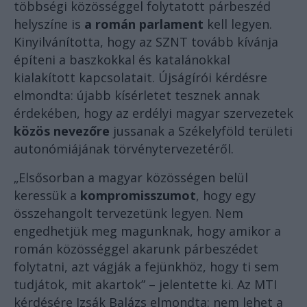
többségi közösséggel folytatott párbeszéd
helyszíne is
a román parlament
kell legyen.
Kinyilvánította, hogy az SZNT tovább kívánja
építeni a baszkokkal és katalánokkal
kialakított kapcsolatait. Újságírói kérdésre
elmondta: újabb kísérletet tesznek annak
érdekében, hogy az erdélyi magyar szervezetek
közös nevezőre
jussanak a Székelyföld területi
autonómiájának törvénytervezetéről.
„Elsősorban a magyar közösségen belül
keressük a
kompromisszumot
, hogy egy
összehangolt tervezetünk legyen. Nem
engedhetjük meg magunknak, hogy amikor a
román közösséggel akarunk párbeszédet
folytatni, azt vágják a fejünkhöz, hogy ti sem
tudjátok, mit akartok” – jelentette ki. Az MTI
kérdésére Izsák Balázs elmondta: nem lehet a