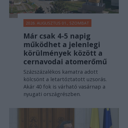
2026. AUGUSZTUS 01., SZOMBAT
Már csak 4-5 napig
működhet a jelenlegi
körülmények között a
cernavodai atomerőmű
Százszázalékos kamatra adott
kölcsönt a letartóztatott uzsorás.
Akár 40 fok is várható vasárnap a
nyugati országrészben.