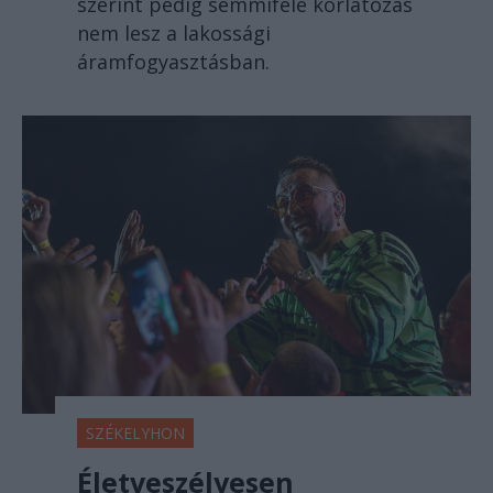
szerint pedig semmiféle korlátozás
nem lesz a lakossági
áramfogyasztásban.
SZÉKELYHON
Életveszélyesen