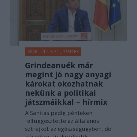
2026. JÚLIUS 31., PÉNTEK
Grindeanuék már
megint jó nagy anyagi
károkat okozhatnak
nekünk a politikai
játszmáikkal – hírmix
A Sanitas pedig pénteken
felfüggesztette az általános
sztrájkot az egészségügyben, de
bármikor újrakezdhetik.