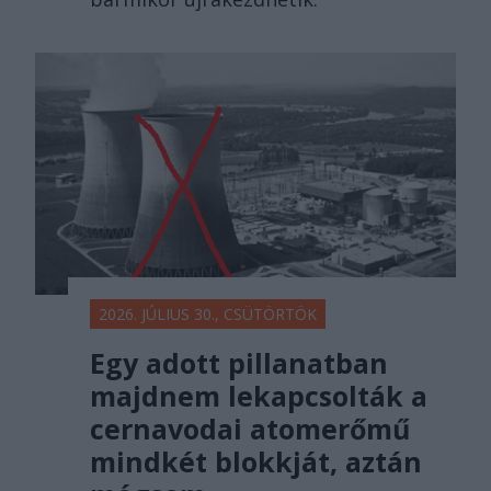
2026. JÚLIUS 30., CSÜTÖRTÖK
Egy adott pillanatban
majdnem lekapcsolták a
cernavodai atomerőmű
mindkét blokkját, aztán