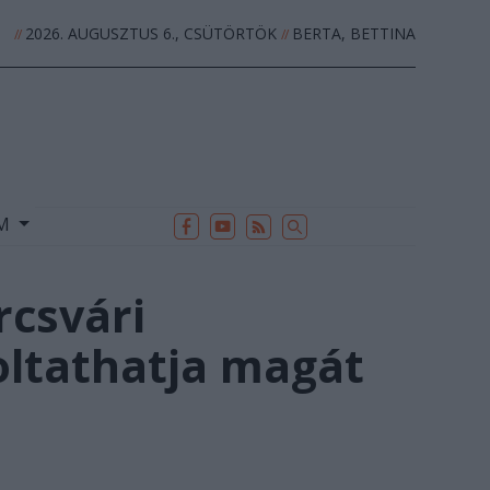
2026. AUGUSZTUS 6., CSÜTÖRTÖK
BERTA, BETTINA
//
//
EK
ARCHÍVUM
//
UM
rcsvári
oltathatja magát