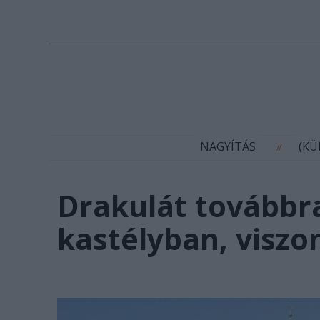
N
NAGYÍTÁS
(K
//
Drakulát továbbra
kastélyban, viszo