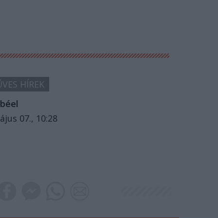
VES HÍREK
béel
ájus 07., 10:28