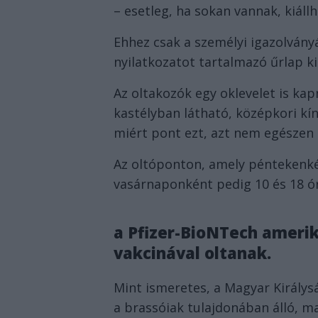
– esetleg, ha sokan vannak, kiállh
Ehhez csak a személyi igazolvány
nyilatkozatot tartalmazó űrlap ki
Az oltakozók egy oklevelet is kap
kastélyban látható, középkori kín
miért pont ezt, azt nem egészen 
Az oltóponton, amely péntekenké
vasárnaponként pedig 10 és 18 ór
a Pfizer-BioNTech amerik
vakcinával oltanak.
Mint ismeretes, a Magyar Királys
a brassóiak tulajdonában álló, m