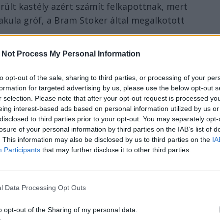
rült kastély azért számít felkapottnak, mert
Drakula gróf, a Bram Stoker által megalkotott
 Not Process My Personal Information
avasalföldi fejedelem, III. avagy Karóbahúzó
volt, itt legfeljebb csak megszállt
to opt-out of the sale, sharing to third parties, or processing of your per
erint itt raboskodhatott egy ideig.
formation for targeted advertising by us, please use the below opt-out s
r selection. Please note that after your opt-out request is processed y
m az, hogy egy kellemes kirándulás és egy
eing interest-based ads based on personal information utilized by us or
járulhat ahhoz, hogy minél hamarabb
disclosed to third parties prior to your opt-out. You may separately opt-
losure of your personal information by third parties on the IAB’s list of
. This information may also be disclosed by us to third parties on the
IA
Participants
that may further disclose it to other third parties.
barát közlekedést népszerűsítő Zöld péntek
ékpárosokat is
beoltják
az autós oltóponton.
l Data Processing Opt Outs
o opt-out of the Sharing of my personal data.