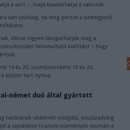
atja a sort –, majd beadathatja a vakcinát.
ára van szükség, na meg persze a beleegyező
töltésére.
nak, illetve ingyen látogathatják meg a
zóeszközöket felvonultató kiállítást – hogy
értjük.
nt 14 és 20, szombatonként 10 és 20,
a között tart nyitva,
ai-német duó által gyártott
ág határának védelmét szolgáló, évszázadokig
ajd a sajnálatos trianoni események nyomán a