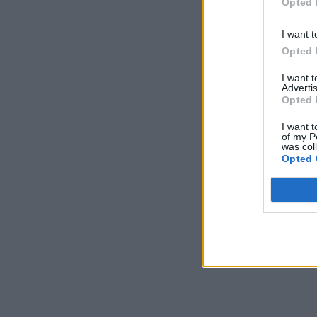
Opted 
I want t
Opted 
I want 
Advertis
Opted 
I want t
of my P
was col
Opted 