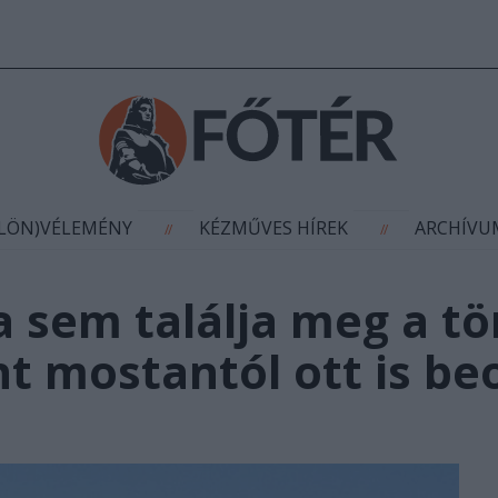
AGYÍTÁS
(KÜLÖN)VÉLEMÉNY
KÉZMŰVES HÍR
//
//
ÜLÖN)VÉLEMÉNY
KÉZMŰVES HÍREK
ARCHÍV
//
//
 sem találja meg a tö
nt mostantól ott is be