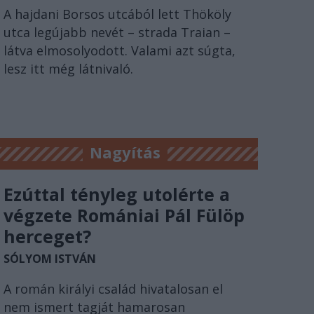
A hajdani Borsos utcából lett Thököly
utca legújabb nevét – strada Traian –
látva elmosolyodott. Valami azt súgta,
lesz itt még látnivaló.
Nagyítás
Ezúttal tényleg utolérte a
végzete Romániai Pál Fülöp
herceget?
SÓLYOM ISTVÁN
A román királyi család hivatalosan el
nem ismert tagját hamarosan