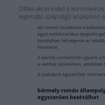
Oltási akció indul a koronavírus
legendás szépségű középkori 
Aki szereti összekötni a kellemes
egyik emblematikus idegenforgal
kastélyban: hétvégente az odaláto
felvehetik.
A kastély üzemeltetői ugyanis a 
a vámház épületében, amelyben h
A szabályok egyszerűek: internete
bármely román állampolgá
egyszerűen besétálhat