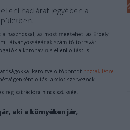
 elleni hadjárat jegyében a
épületben.
t a hasznossal, az most megteheti az Erdély
mi látványosságának számító törcsvári
gatók a koronavírus elleni oltást is
hatóságokkal karöltve oltópontot
hoztak létre
étvégenként oltási akciót szerveznek.
s regisztrációra nincs szükség,
r, aki a környéken jár,