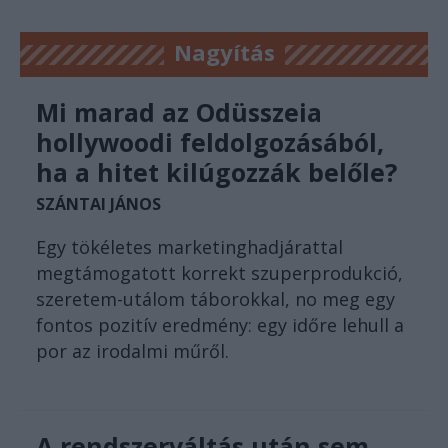
Nagyítás
Mi marad az Odüsszeia
hollywoodi feldolgozásából,
ha a hitet kilúgozzák belőle?
SZÁNTAI JÁNOS
Egy tökéletes marketinghadjárattal
megtámogatott korrekt szuperprodukció,
szeretem-utálom táborokkal, no meg egy
fontos pozitív eredmény: egy időre lehull a
por az irodalmi műről.
A rendszerváltás után sem