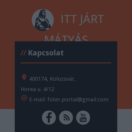
ITT JÁRT
MÁTYÁS
//
Kapcsolat
location_on
400174, Kolozsvár,
Horea u. 4/12
alternate_email
E-mail: foter.portal@gmail.com