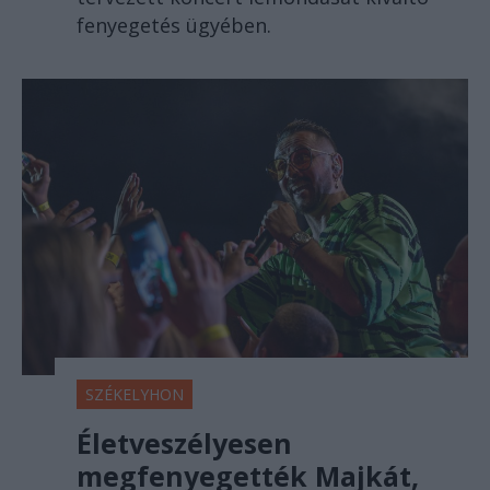
fenyegetés ügyében.
SZÉKELYHON
Életveszélyesen
megfenyegették Majkát,