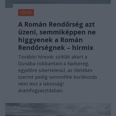
FŐTÉR
A Román Rendőrség azt
üzeni, semmiképpen ne
higgyenek a Román
Rendőrségnek – hírmix
További híreink: sziklát akart a
Dunába robbantani a hadsereg,
egyelőre sikertelenül, az illetékes
szerint pedig semmiféle korlátozás
nem lesz a lakossági
áramfogyasztásban.