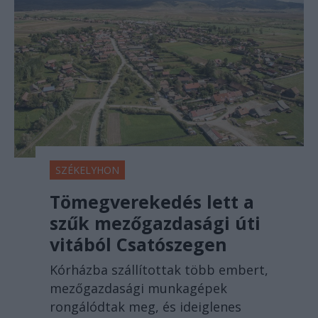
SZÉKELYHON
Tömegverekedés lett a
szűk mezőgazdasági úti
vitából Csatószegen
Kórházba szállítottak több embert,
mezőgazdasági munkagépek
rongálódtak meg, és ideiglenes