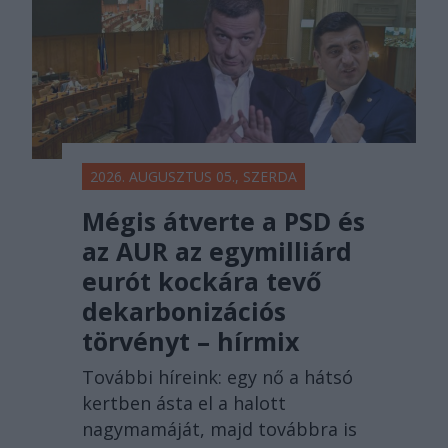
2026. AUGUSZTUS 05., SZERDA
Mégis átverte a PSD és
az AUR az egymilliárd
eurót kockára tevő
dekarbonizációs
törvényt – hírmix
További híreink: egy nő a hátsó
kertben ásta el a halott
nagymamáját, majd továbbra is