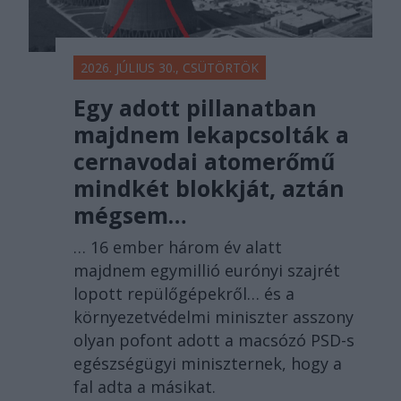
2026. JÚLIUS 30., CSÜTÖRTÖK
Egy adott pillanatban
majdnem lekapcsolták a
cernavodai atomerőmű
mindkét blokkját, aztán
mégsem…
… 16 ember három év alatt
majdnem egymillió eurónyi szajrét
lopott repülőgépekről… és a
környezetvédelmi miniszter asszony
olyan pofont adott a macsózó PSD-s
egészségügyi miniszternek, hogy a
fal adta a másikat.