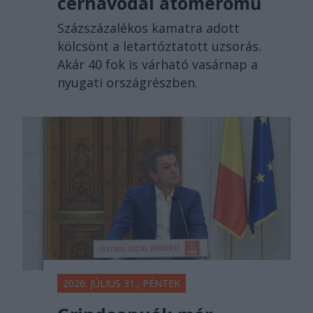
cernavodai atomerőmű
Százszázalékos kamatra adott
kölcsönt a letartóztatott uzsorás.
Akár 40 fok is várható vasárnap a
nyugati országrészben.
2026. JÚLIUS 31., PÉNTEK