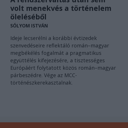
volt menekvés a történelem
öleléséből
SÓLYOM ISTVÁN
Ideje lecserélni a korábbi évtizedek
szenvedéseire reflektáló román–magyar
megbékélés fogalmát a pragmatikus
együttélés kifejezésére, a tisztességes
Európáért folytatott közös román–magyar
párbeszédre. Vége az MCC-
történészkerekasztalnak.