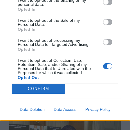
I want to opt-out of the Sharing of my
2026. AUGUSZTUS 06., CSÜTÖRTÖK
personal data.
Opted In
Bolojan: az általános
I want to opt-out of the Sale of my
energiaválság miatt
Personal Data.
Opted In
rendkívüli
intézkedéseket hoztunk
I want to opt-out of processing my
Personal Data for Targeted Advertising.
csütörtökön – hírmix
Opted In
Energiatakarékosságra hívja fel a
I want to opt-out of Collection, Use,
Retention, Sale, and/or Sharing of my
lakosságot a kormány. Továbbá:
Personal Data that Is Unrelated with the
Purposes for which it was collected.
gondatlanságból elkövetett
Opted Out
emberöléssel vádolnak egy hegyi
CONFIRM
vezetőt a Bucsecs-hegységben
történt baleset miatt.
Data Deletion
Data Access
Privacy Policy