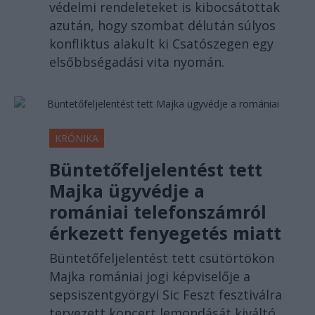
védelmi rendeleteket is kibocsátottak
azután, hogy szombat délután súlyos
konfliktus alakult ki Csatószegen egy
elsőbbségadási vita nyomán.
KRÓNIKA
Büntetőfeljelentést tett
Majka ügyvédje a
romániai telefonszámról
érkezett fenyegetés miatt
Büntetőfeljelentést tett csütörtökön
Majka romániai jogi képviselője a
sepsiszentgyörgyi Sic Feszt fesztiválra
tervezett koncert lemondását kiváltó