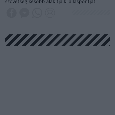
szövetség később alakítja ki álláspontját.