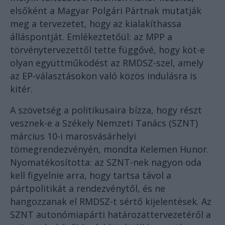
elsőként a Magyar Polgári Pártnak mutatják
meg a tervezetet, hogy az kialakíthassa
álláspontját. Emlékeztetőül: az MPP a
törvénytervezettől tette függővé, hogy köt-e
olyan együttműködést az RMDSZ-szel, amely
az EP-választásokon való közös indulásra is
kitér.
A szövetség a politikusaira bízza, hogy részt
vesznek-e a Székely Nemzeti Tanács (SZNT)
március 10-i marosvásárhelyi
tömegrendezvényén, mondta Kelemen Hunor.
Nyomatékosította: az SZNT-nek nagyon oda
kell figyelnie arra, hogy tartsa távol a
pártpolitikát a rendezvénytől, és ne
hangozzanak el RMDSZ-t sértő kijelentések. Az
SZNT autonómiapárti határozattervezetéről a