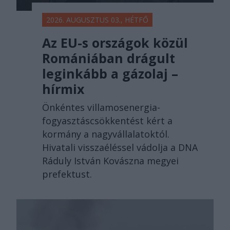
2026. AUGUSZTUS 03., HÉTFŐ
Az EU-s országok közül
Romániában drágult
leginkább a gázolaj –
hírmix
Önkéntes villamosenergia-
fogyasztáscsökkentést kért a
kormány a nagyvállalatoktól.
Hivatali visszaéléssel vádolja a DNA
Ráduly István Kovászna megyei
prefektust.