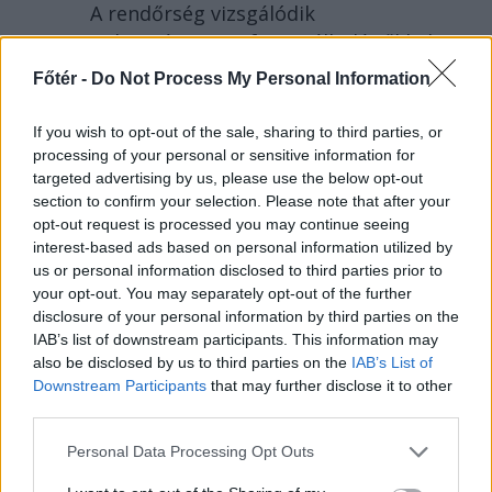
A rendőrség vizsgálódik
Kolozsváron egy fesztiválbelépőkkel
elkövetett lehetséges csalás
Főtér -
Do Not Process My Personal Information
ügyében, a károsultak között sok a
magyar diák. Közben alig néhány
If you wish to opt-out of the sale, sharing to third parties, or
szavazat hiányzik egy PSD-RMDSZ-
processing of your personal or sensitive information for
targeted advertising by us, please use the below opt-out
kormányhoz.
section to confirm your selection. Please note that after your
opt-out request is processed you may continue seeing
interest-based ads based on personal information utilized by
us or personal information disclosed to third parties prior to
your opt-out. You may separately opt-out of the further
disclosure of your personal information by third parties on the
IAB’s list of downstream participants. This information may
also be disclosed by us to third parties on the
IAB’s List of
Downstream Participants
that may further disclose it to other
third parties.
Personal Data Processing Opt Outs