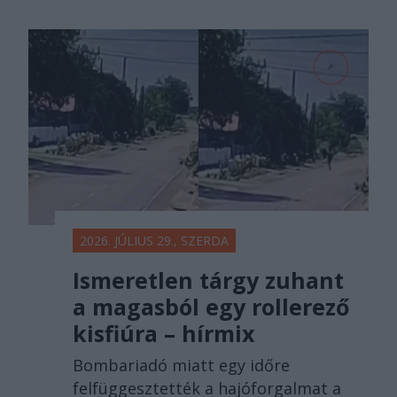
2026. JÚLIUS 29., SZERDA
Ismeretlen tárgy zuhant
a magasból egy rollerező
kisfiúra – hírmix
Bombariadó miatt egy időre
felfüggesztették a hajóforgalmat a