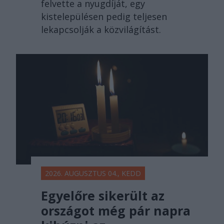
felvette a nyugdíját, egy
kistelepülésen pedig teljesen
lekapcsolják a közvilágítást.
2026. AUGUSZTUS 04., KEDD
Egyelőre sikerült az
országot még pár napra