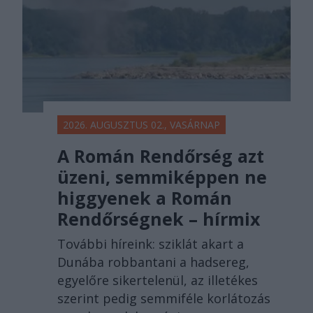
2026. AUGUSZTUS 02., VASÁRNAP
A Román Rendőrség azt
üzeni, semmiképpen ne
higgyenek a Román
Rendőrségnek – hírmix
További híreink: sziklát akart a
Dunába robbantani a hadsereg,
egyelőre sikertelenül, az illetékes
szerint pedig semmiféle korlátozás