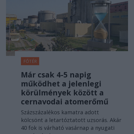
FŐTÉR
Már csak 4-5 napig
működhet a jelenlegi
körülmények között a
cernavodai atomerőmű
Százszázalékos kamatra adott
kölcsönt a letartóztatott uzsorás. Akár
40 fok is várható vasárnap a nyugati