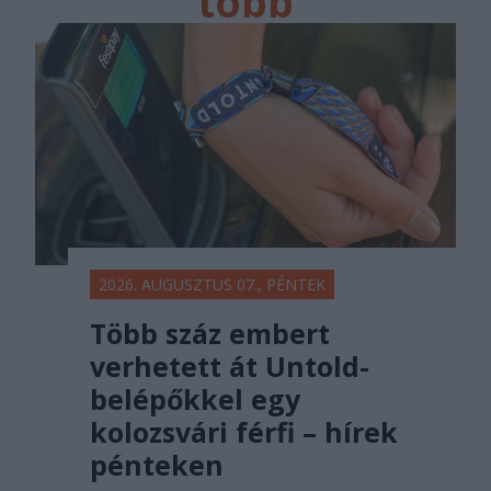
több
főtér.ro
2026. AUGUSZTUS 07., PÉNTEK
Több száz embert
verhetett át Untold-
belépőkkel egy
kolozsvári férfi – hírek
pénteken