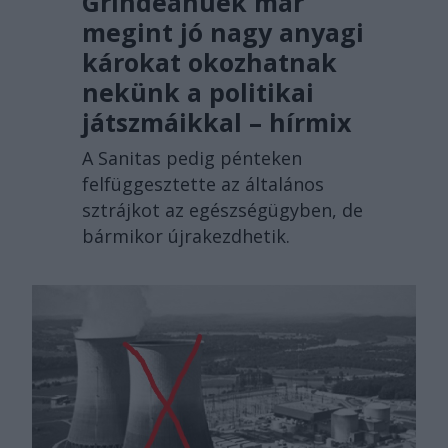
Grindeanuék már
megint jó nagy anyagi
károkat okozhatnak
nekünk a politikai
játszmáikkal – hírmix
A Sanitas pedig pénteken
felfüggesztette az általános
sztrájkot az egészségügyben, de
bármikor újrakezdhetik.