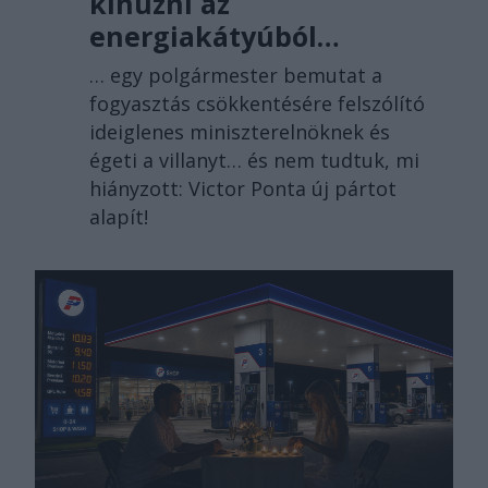
kihúzni az
energiakátyúból…
… egy polgármester bemutat a
fogyasztás csökkentésére felszólító
ideiglenes miniszterelnöknek és
égeti a villanyt… és nem tudtuk, mi
hiányzott: Victor Ponta új pártot
alapít!