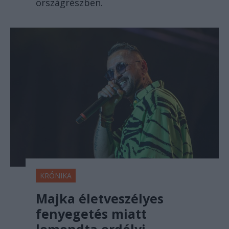
országrészben.
KRÓNIKA
Majka életveszélyes
fenyegetés miatt
lemondta erdélyi