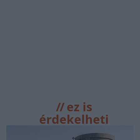
//
ez is
érdekelheti