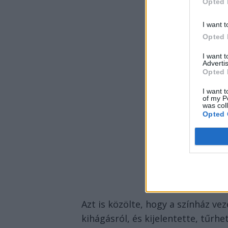
Opted 
I want t
Opted 
I want 
Advertis
Opted 
I want t
of my P
was col
Opted 
Azt is közölte, hogy a színház ve
kihágásról, és kijelentette, tűrh