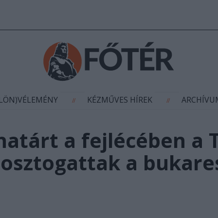
AGYÍTÁS
(KÜLÖN)VÉLEMÉNY
KÉZMŰVES HÍR
//
//
ÜLÖN)VÉLEMÉNY
KÉZMŰVES HÍREK
ARCHÍV
//
//
tárt a fejlécében a T
 osztogattak a bukare