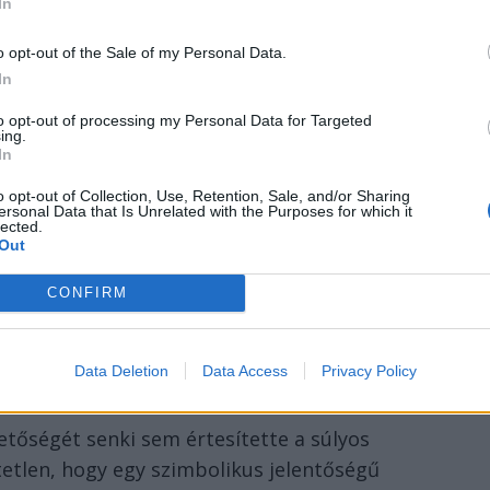
In
o opt-out of the Sale of my Personal Data.
In
to opt-out of processing my Personal Data for Targeted
ing.
In
o opt-out of Collection, Use, Retention, Sale, and/or Sharing
ersonal Data that Is Unrelated with the Purposes for which it
lected.
Out
CONFIRM
Data Deletion
Data Access
Privacy Policy
zetőségét senki sem értesítette a súlyos
etetlen, hogy egy szimbolikus jelentőségű