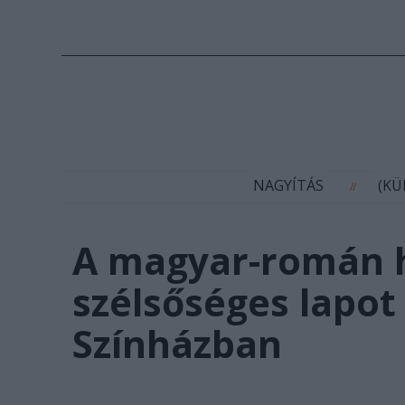
N
NAGYÍTÁS
(K
//
A magyar-román ha
szélsőséges lapot
Színházban