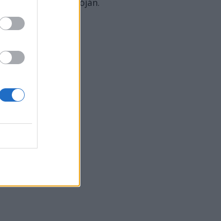
Könyvhét megnyitóján.