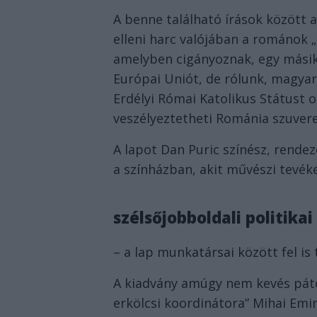
A benne található írások között 
elleni harc valójában a románok „l
amelyben cigányoznak, egy másik
Európai Uniót, de rólunk, magya
Erdélyi Római Katolikus Státust 
veszélyeztetheti Románia szuvere
A lapot Dan Puric színész, rende
a színházban, akit művészi tevék
szélsőjobboldali politika
– a lap munkatársai között fel is 
A kiadvány amúgy nem kevés pátos
erkölcsi koordinátora” Mihai Emi