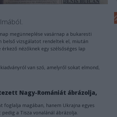
almából.
ágnap megünneplése vasárnap a bukaresti
 belső vizsgálatot rendeltek el, miután
e érkező nézőknek egy szélsőséges lap
kiadványról van szó, amelyről sokat elmond,
tezett Nagy-Romániát ábrázolja,
t foglalja magában, hanem Ukrajna egyes
 pedig a Tisza vonalánál ábrázolja.