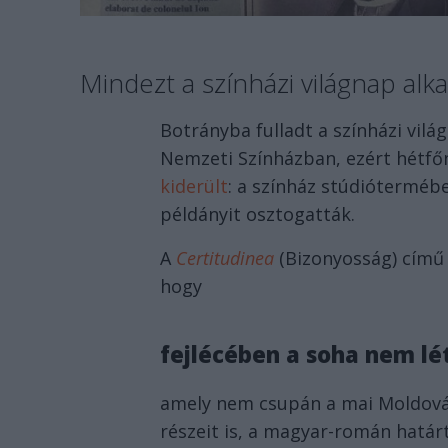
Mindezt a színházi világnap alk
Botrányba fulladt a színházi vil
Nemzeti Színházban, ezért hétfőn
kiderült
: a színház stúdióterméb
példányit osztogatták.
A
Certitudinea
(Bizonyosság) című 
hogy
fejlécében a soha nem lé
amely nem csupán a mai Moldová
részeit is, a magyar-román határt