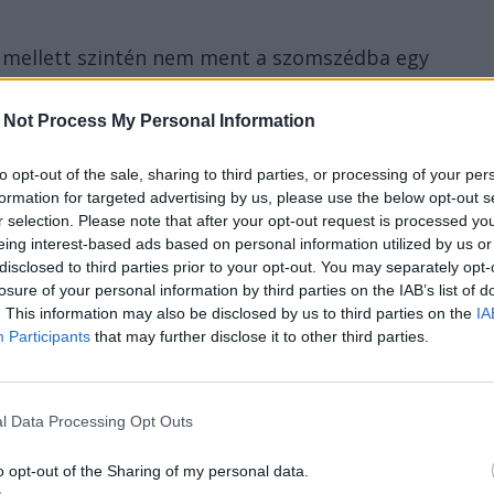
 mellett szintén nem ment a szomszédba egy
mitizmusért.
 Not Process My Personal Information
așcanu művelődési miniszter is, aki
n belső vizsgálat kezdődött a lap engedély
to opt-out of the sale, sharing to third parties, or processing of your per
formation for targeted advertising by us, please use the below opt-out s
r selection. Please note that after your opt-out request is processed y
eing interest-based ads based on personal information utilized by us or
disclosed to third parties prior to your opt-out. You may separately opt-
losure of your personal information by third parties on the IAB’s list of
. This information may also be disclosed by us to third parties on the
IA
Participants
that may further disclose it to other third parties.
l Data Processing Opt Outs
o opt-out of the Sharing of my personal data.