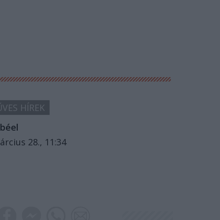
VES HÍREK
béel
árcius 28., 11:34