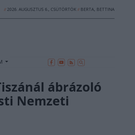
2026. AUGUSZTUS 6., CSÜTÖRTÖK
BERTA, BETTINA
//
//
EK
ARCHÍVUM
//
UM
iszánál ábrázoló
sti Nemzeti