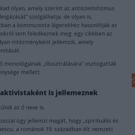
akad olyan, amely szerint az antiszemitizmus
eigázását” szolgálhatja, de olyan is,
ban a kommunista lágerekhez hasonlítják az
rokról sem feledkeznek meg: egy cikkben az
olyan intézményként jellemzik, amely
nitását.
ző monológjának „illusztrálására” osztogatták
enysége mellett
i aktivistaként is jellemeznek
tűnik az ő neve is.
szal úgy jellemzi magát, hogy „spirituális és
nescu, a románok 19. században élt nemzeti