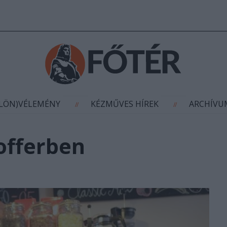
AGYÍTÁS
(KÜLÖN)VÉLEMÉNY
KÉZMŰVES HÍR
//
//
ÜLÖN)VÉLEMÉNY
KÉZMŰVES HÍREK
ARCHÍV
//
//
offerben