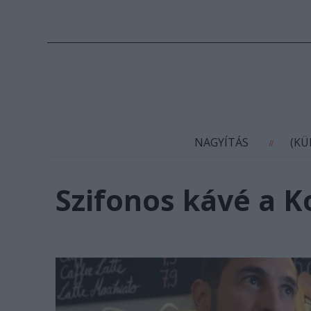
N
NAGYÍTÁS
(K
//
Szifonos kávé a K