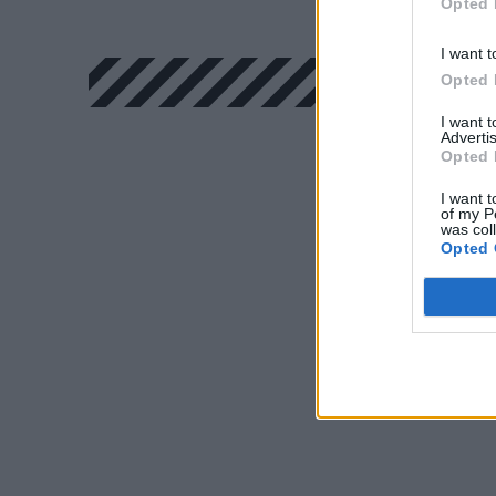
Opted 
I want t
Opted 
I want 
Advertis
Opted 
I want t
of my P
was col
Opted 