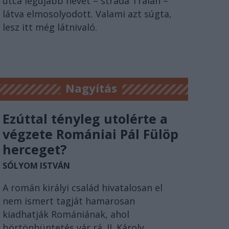
utca legújabb nevét – strada Traian –
látva elmosolyodott. Valami azt súgta,
lesz itt még látnivaló.
Nagyítás
Ezúttal tényleg utolérte a
végzete Romániai Pál Fülöp
herceget?
SÓLYOM ISTVÁN
A román királyi család hivatalosan el
nem ismert tagját hamarosan
kiadhatják Romániának, ahol
börtönbüntetés vár rá. II. Károly