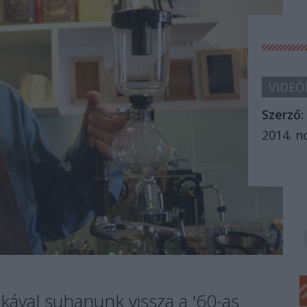
VIDEÓ
Szerző:
2014. n
nikával suhanunk vissza a '60-as