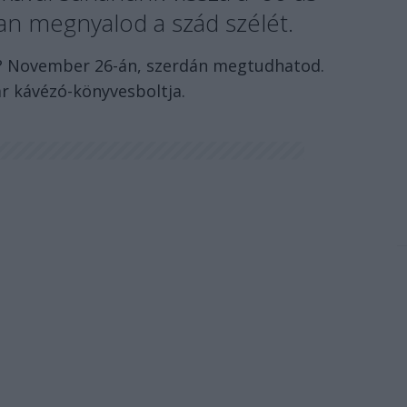
an megnyalod a szád szélét.
oz? November 26-án, szerdán megtudhatod.
ar kávézó-könyvesboltja.