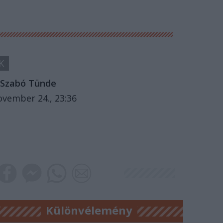
K
Szabó Tünde
ovember 24., 23:36
Különvélemény