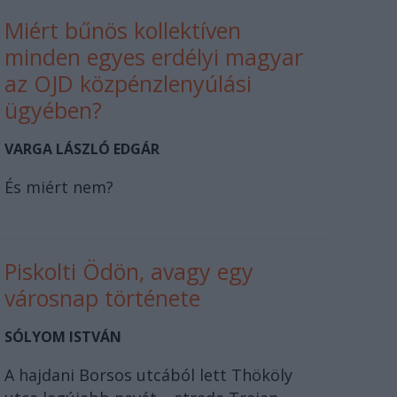
Miért bűnös kollektíven
minden egyes erdélyi magyar
az OJD közpénzlenyúlási
ügyében?
VARGA LÁSZLÓ EDGÁR
És miért nem?
Piskolti Ödön, avagy egy
városnap története
SÓLYOM ISTVÁN
A hajdani Borsos utcából lett Thököly