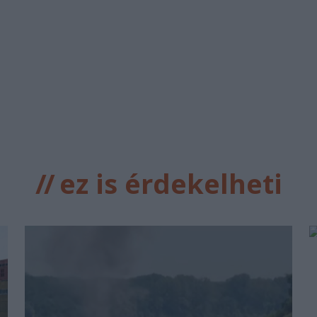
//
ez is érdekelheti