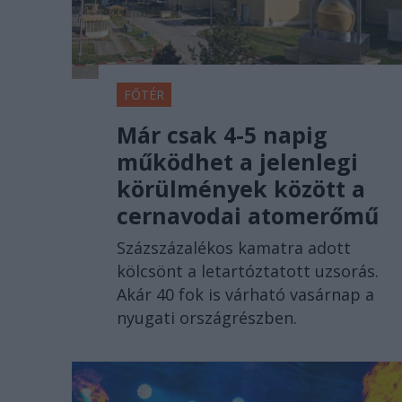
FŐTÉR
Már csak 4-5 napig
működhet a jelenlegi
körülmények között a
cernavodai atomerőmű
Százszázalékos kamatra adott
kölcsönt a letartóztatott uzsorás.
Akár 40 fok is várható vasárnap a
nyugati országrészben.