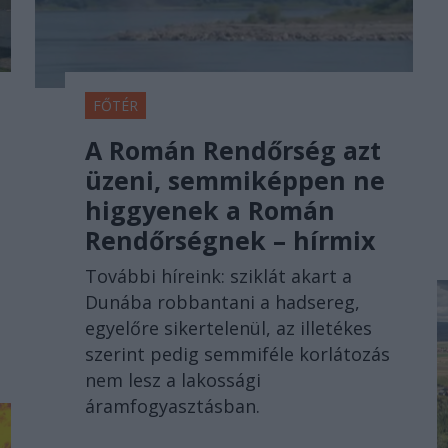
FŐTÉR
A Román Rendőrség azt
üzeni, semmiképpen ne
higgyenek a Román
Rendőrségnek – hírmix
További híreink: sziklát akart a
Dunába robbantani a hadsereg,
egyelőre sikertelenül, az illetékes
szerint pedig semmiféle korlátozás
nem lesz a lakossági
áramfogyasztásban.