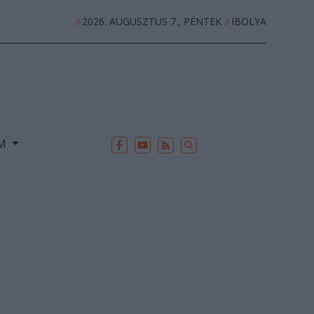
2026. AUGUSZTUS 7., PÉNTEK
IBOLYA
//
//
EK
ARCHÍVUM
//
UM