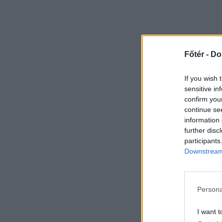
Főtér -
Do
If you wish 
sensitive in
confirm you
continue se
information 
further disc
participants
Downstream 
Persona
I want t