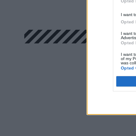
Opted 
I want t
Opted 
I want 
Advertis
Opted 
I want t
of my P
was col
Opted 