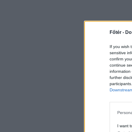
Főtér -
Do
If you wish 
sensitive in
confirm you
continue se
information 
further disc
participants
Downstream 
Persona
I want t