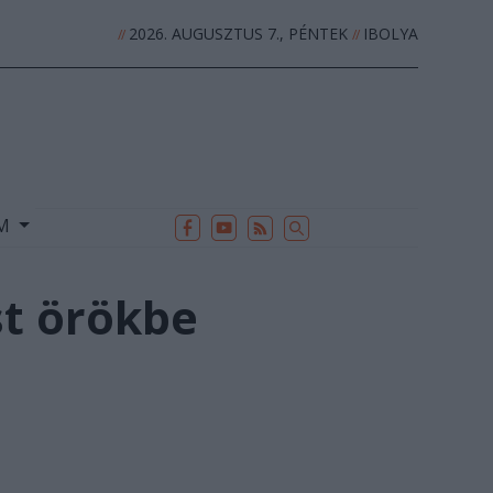
2026. AUGUSZTUS 7., PÉNTEK
IBOLYA
//
//
EK
ARCHÍVUM
//
UM
st örökbe