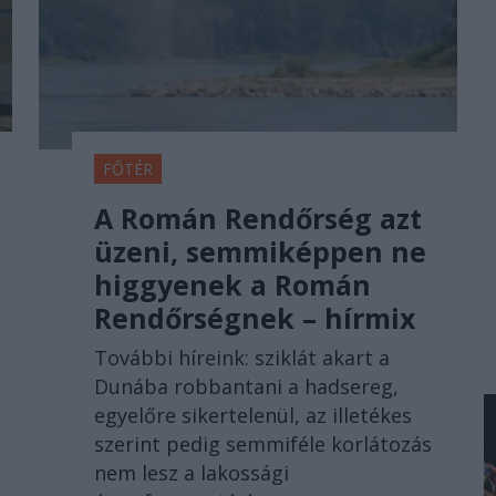
FŐTÉR
A Román Rendőrség azt
üzeni, semmiképpen ne
higgyenek a Román
Rendőrségnek – hírmix
További híreink: sziklát akart a
Dunába robbantani a hadsereg,
egyelőre sikertelenül, az illetékes
szerint pedig semmiféle korlátozás
nem lesz a lakossági