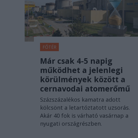
FŐTÉR
Már csak 4-5 napig
működhet a jelenlegi
körülmények között a
cernavodai atomerőmű
Százszázalékos kamatra adott
kölcsönt a letartóztatott uzsorás.
Akár 40 fok is várható vasárnap a
nyugati országrészben.