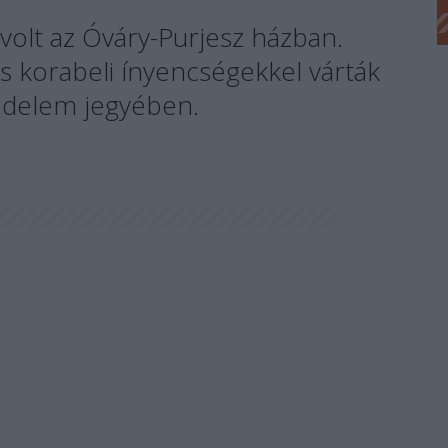
volt az Óváry-Purjesz házban.
és korabeli ínyencségekkel várták
édelem jegyében.