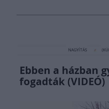
N
NAGYÍTÁS
(K
//
Ebben a házban g
fogadták (VIDEÓ)