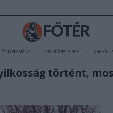
AGYÍTÁS
(KÜLÖN)VÉLEMÉNY
KÉZMŰVES HÍR
//
//
ÜLÖN)VÉLEMÉNY
KÉZMŰVES HÍREK
ARCHÍV
//
//
yilkosság történt, mo