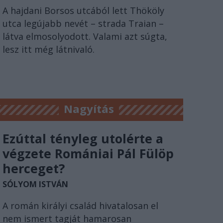
A hajdani Borsos utcából lett Thököly
utca legújabb nevét – strada Traian –
látva elmosolyodott. Valami azt súgta,
lesz itt még látnivaló.
Nagyítás
Ezúttal tényleg utolérte a
végzete Romániai Pál Fülöp
herceget?
SÓLYOM ISTVÁN
A román királyi család hivatalosan el
nem ismert tagját hamarosan