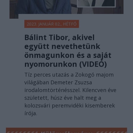
2023. JANUÁR 02., HÉTFŐ
Bálint Tibor, akivel
együtt nevethetünk
önmagunkon és a saját
nyomorunkon (VIDEÓ)
Tíz perces utazás a Zokogó majom
világában Demeter Zsuzsa
irodalomtörténésszel. Kilencven éve
született, húsz éve halt meg a
kolozsvári peremvidéki kisemberek
írója.