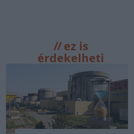
//
ez is
érdekelheti