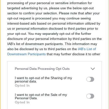
KRÓNIKA
processing of your personal or sensitive information for
targeted advertising by us, please use the below opt-out
Büntetőfeljelentést tett
section to confirm your selection. Please note that after your
Majka ügyvédje a
opt-out request is processed you may continue seeing
interest-based ads based on personal information utilized by
romániai telefonszámról
us or personal information disclosed to third parties prior to
érkezett fenyegetés miatt
your opt-out. You may separately opt-out of the further
disclosure of your personal information by third parties on the
Büntetőfeljelentést tett csütörtökön
IAB’s list of downstream participants. This information may
also be disclosed by us to third parties on the
IAB’s List of
Majka romániai jogi képviselője a
Downstream Participants
that may further disclose it to other
sepsiszentgyörgyi Sic Feszt fesztiválra
third parties.
tervezett koncert lemondását kiváltó
fenyegetés ügyében.
Personal Data Processing Opt Outs
I want to opt-out of the Sharing of my
personal data.
Opted In
I want to opt-out of the Sale of my
Personal Data.
Opted In