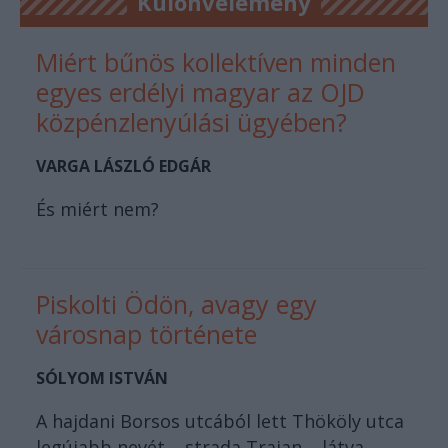
Különvélemény
Miért bűnös kollektíven minden
egyes erdélyi magyar az OJD
közpénzlenyúlási ügyében?
VARGA LÁSZLÓ EDGÁR
És miért nem?
Piskolti Ödön, avagy egy
városnap története
SÓLYOM ISTVÁN
A hajdani Borsos utcából lett Thököly utca
legújabb nevét – strada Traian – látva