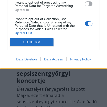
I want to opt-out of processing my
Personal Data for Targeted Advertising.
Opted In
I want to opt-out of Collection, Use,
Retention, Sale, and/or Sharing of my
Personal Data that Is Unrelated with the
Purposes for which it was collected.
Opted Out
SZÉKELYHON
CONFIRM
Életveszélyesen
megfenyegették Majkát,
Data Deletion
Data Access
Privacy Policy
elmarad a
sepsiszentgyörgyi
koncertje
Életveszélyes fenyegetést kapott
Majka, ezért elmarad a
sepsiszentgyörgyi koncertje. Az előadó