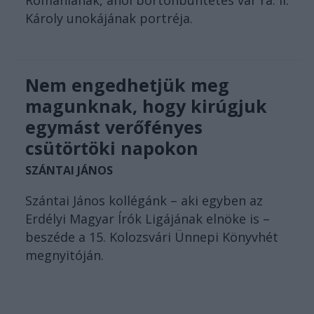
Romániának, ahol börtönbüntetés vár rá. II.
Károly unokájának portréja.
Nem engedhetjük meg
magunknak, hogy kirúgjuk
egymást verőfényes
csütörtöki napokon
SZÁNTAI JÁNOS
Szántai János kollégánk – aki egyben az
Erdélyi Magyar Írók Ligájának elnöke is –
beszéde a 15. Kolozsvári Ünnepi Könyvhét
megnyitóján.