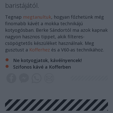
baristájától.
Tegnap
megtanultuk
, hogyan főzhetünk még
finomabb kávét a mokka technikájú
kotyogósban. Berke Sándortól ma azok kapnak
nagyon hasznos tippet, akik filteres-
csöpögtetős készüléket használnak. Meg
gusztust a
Kofferhez
és a V60-as technikához.
Ne kotyogjatok, kávéínyencek!
Szifonos kávé a Kofferben