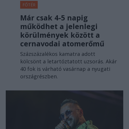
FŐTÉR
Már csak 4-5 napig
működhet a jelenlegi
körülmények között a
cernavodai atomerőmű
Százszázalékos kamatra adott
kölcsönt a letartóztatott uzsorás. Akár
40 fok is várható vasárnap a nyugati
országrészben.