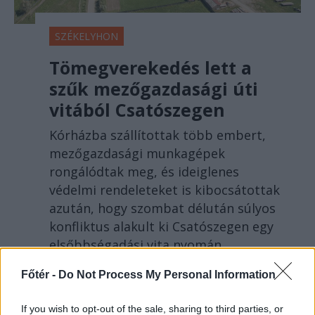
SZÉKELYHON
Tömegverekedés lett a
szűk mezőgazdasági úti
vitából Csatószegen
Kórházba szállítottak több embert,
mezőgazdasági munkagépek
rongálódtak meg, és ideiglenes
védelmi rendeleteket is kibocsátottak
azután, hogy szombat délután súlyos
konfliktus alakult ki Csatószegen egy
elsőbbségadási vita nyomán.
Főtér -
Do Not Process My Personal Information
If you wish to opt-out of the sale, sharing to third parties, or