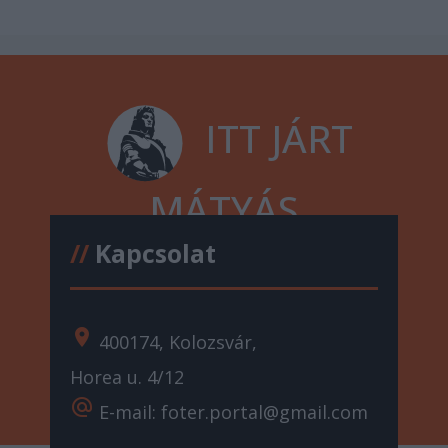
ITT JÁRT
MÁTYÁS
//
Kapcsolat
location_on
400174, Kolozsvár,
Horea u. 4/12
alternate_email
E-mail: foter.portal@gmail.com