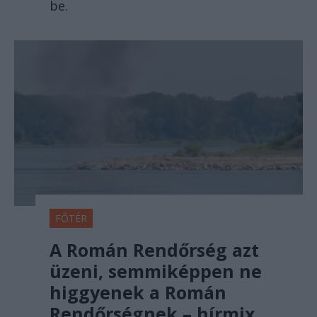
be.
FŐTÉR
A Román Rendőrség azt
üzeni, semmiképpen ne
higgyenek a Román
Rendőrségnek – hírmix