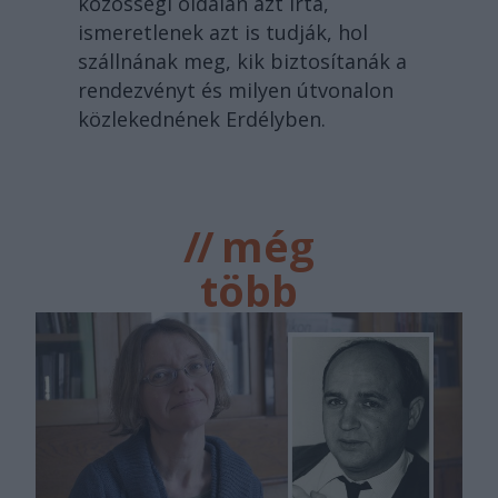
közösségi oldalán azt írta,
ismeretlenek azt is tudják, hol
szállnának meg, kik biztosítanák a
rendezvényt és milyen útvonalon
közlekednének Erdélyben.
//
még
több
főtér.ro