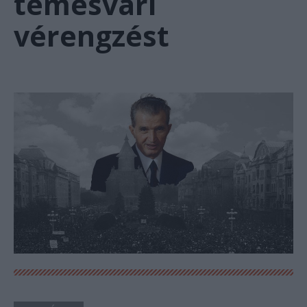
temesvári
vérengzést