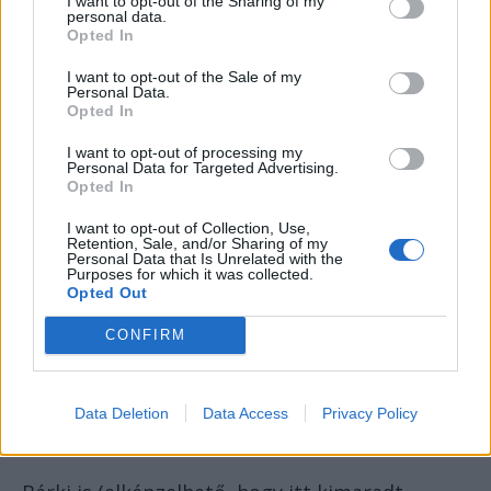
I want to opt-out of the Sharing of my
personal data.
Megértettük, főtitkár elvtárs!
Opted In
I want to opt-out of the Sale of my
Nicolae Ceaușescu elvt.:
Personal Data.
Opted In
Iași, megértették?
I want to opt-out of processing my
Personal Data for Targeted Advertising.
A Iași megyei első titkár elvt.:
Opted In
Megértettük!
I want to opt-out of Collection, Use,
Retention, Sale, and/or Sharing of my
Personal Data that Is Unrelated with the
Nicolae Ceaușescu elvt.:
Purposes for which it was collected.
Opted Out
Kérem, azonnal hívják össze az összes
CONFIRM
parancsnokot és intézkedjenek! Ne várjanak
Bukarestből további rendelkezéseket!
Data Deletion
Data Access
Privacy Policy
Ezek azok a rendelkezések, amelyek
mindenkire nézve kötelezőek!