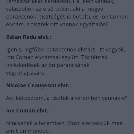
temesváriakat kérdezem. Ha jelen vannak,
válaszoljon az első titkár, aki a megye
parancsnoki tisztségét is betölti, és Ion Coman
elvtárs, a tisztek ott vannak egyáltalán?
Bălan Radu elvt.:
Igenis, legfőbb parancsnok elvtárs! Itt vagyok,
Ion Coman elvtárssal együtt. Történtek
intézkedések az ön parancsának
végrehajtására.
Nicolae Ceaușescu elvt.:
Azt kérdeztem, a tisztek a teremben vannak-e?
Ion Coman elvt.:
Nincsenek a teremben. Most szervezzük meg,
amit ön mondott.