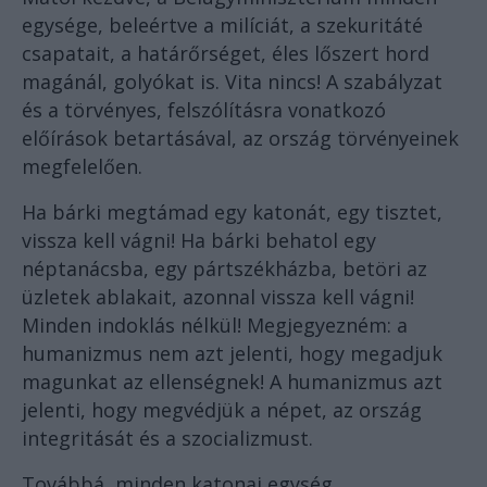
egysége, beleértve a milíciát, a szekuritáté
csapatait, a határőrséget, éles lőszert hord
magánál, golyókat is. Vita nincs! A szabályzat
és a törvényes, felszólításra vonatkozó
előírások betartásával, az ország törvényeinek
megfelelően.
Ha bárki megtámad egy katonát, egy tisztet,
vissza kell vágni! Ha bárki behatol egy
néptanácsba, egy pártszékházba, betöri az
üzletek ablakait, azonnal vissza kell vágni!
Minden indoklás nélkül! Megjegyezném: a
humanizmus nem azt jelenti, hogy megadjuk
magunkat az ellenségnek! A humanizmus azt
jelenti, hogy megvédjük a népet, az ország
integritását és a szocializmust.
Továbbá, minden katonai egység