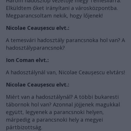
Három hadoszlop vezetője megy Temesvárra.
Elküldtem őket irányítani a városközpontba.
Megparancsoltam nekik, hogy lőjenek!
Nicolae Ceaușescu elvt.:
A temesvári hadosztály parancsnoka hol van? A
hadosztályparancsnok?
Ion Coman elvt.:
A hadosztálynál van, Nicolae Ceaușescu elvtárs!
Nicolae Ceaușescu elvt.:
Miért van a hadosztálynál? A többi bukaresti
tábornok hol van? Azonnal jöjjenek magukkal
együtt, legyenek a parancsnoki helyen,
márpedig a parancsnoki hely a megyei
pártbizottság.