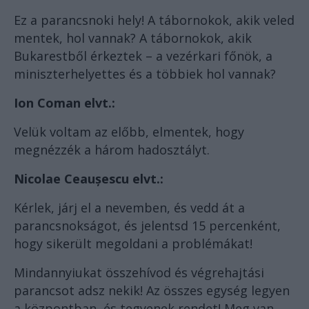
Ez a parancsnoki hely! A tábornokok, akik veled
mentek, hol vannak? A tábornokok, akik
Bukarestből érkeztek – a vezérkari főnök, a
miniszterhelyettes és a többiek hol vannak?
Ion Coman elvt.:
Velük voltam az előbb, elmentek, hogy
megnézzék a három hadosztályt.
Nicolae Ceaușescu elvt.:
Kérlek, járj el a nevemben, és vedd át a
parancsnokságot, és jelentsd 15 percenként,
hogy sikerült megoldani a problémákat!
Mindannyiukat összehívod és végrehajtási
parancsot adsz nekik! Az összes egység legyen
a központban, és tegyenek rendet! Meg van