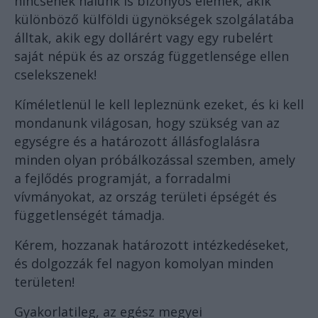
nincsenek nálunk is bizonyos elemek, akik
különböző külföldi ügynökségek szolgálatába
álltak, akik egy dollárért vagy egy rubelért
saját népük és az ország függetlensége ellen
cselekszenek!
Kíméletlenül le kell lepleznünk ezeket, és ki kell
mondanunk világosan, hogy szükség van az
egységre és a határozott állásfoglalásra
minden olyan próbálkozással szemben, amely
a fejlődés programját, a forradalmi
vívmányokat, az ország területi épségét és
függetlenségét támadja.
Kérem, hozzanak határozott intézkedéseket,
és dolgozzák fel nagyon komolyan minden
területen!
Gyakorlatileg, az egész megyei