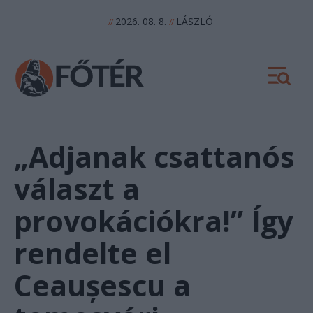
2026. 08. 8.
LÁSZLÓ
//
//
„Adjanak csattanós
választ a
provokációkra!” Így
rendelte el
Ceaușescu a