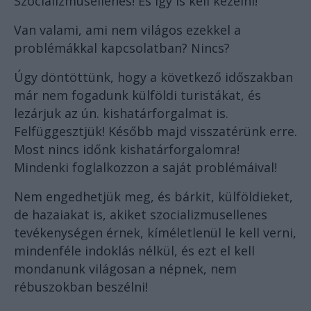
Szocializmusellenes! És így is kell kezelni!
Van valami, ami nem világos ezekkel a
problémákkal kapcsolatban? Nincs?
Úgy döntöttünk, hogy a következő időszakban
már nem fogadunk külföldi turistákat, és
lezárjuk az ún. kishatárforgalmat is.
Felfüggesztjük! Később majd visszatérünk erre.
Most nincs időnk kishatárforgalomra!
Mindenki foglalkozzon a saját problémáival!
Nem engedhetjük meg, és bárkit, külföldieket,
de hazaiakat is, akiket szocializmusellenes
tevékenységen érnek, kíméletlenül le kell verni,
mindenféle indoklás nélkül, és ezt el kell
mondanunk világosan a népnek, nem
rébuszokban beszélni!