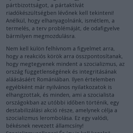
pártbizottságot, a pártaktívát
riadókészültségben lévőnek kell tekinteni!
Anélkül, hogy elhanyagolnánk, ismétlem, a
termelés, a terv problémáját, de odafigyelve
bármilyen megmozdulásra.
Nem kell külön felhívnom a figyelmet arra,
hogy a reakciós körök arra összpontosítanak,
hogy megtegyenek mindent a szocializmus, az
ország függetlenségének és integritásának
aláásásáért Romániában. Ilyen értelemben
egyébként már nyilvános nyilatkozatok is
elhangzottak, és minden, ami a szocialista
országokban az utóbbi időben történik, egy
destabilizálási akció része, amelynek célja a
szocializmus lerombolása. Ez egy valódi,
békésnek nevezett államcsíny!