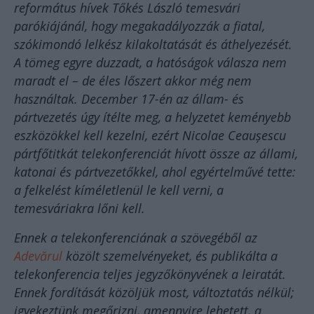
református hívek Tőkés László temesvári
parókiájánál, hogy megakadályozzák a fiatal,
szókimondó lelkész kilakoltatását és áthelyezését.
A tömeg egyre duzzadt, a hatóságok válasza nem
maradt el – de éles lőszert akkor még nem
használtak. December 17-én az állam- és
pártvezetés úgy ítélte meg, a helyzetet keményebb
eszközökkel kell kezelni, ezért Nicolae Ceaușescu
pártfőtitkát telekonferenciát hívott össze az állami,
katonai és pártvezetőkkel, ahol egyértelművé tette:
a felkelést kíméletlenül le kell verni, a
temesváriakra lőni kell.
Ennek a telekonferenciának a szövegéből az
Adevărul
közölt szemelvényeket, és publikálta a
telekonferencia teljes jegyzőkönyvének a leiratát.
Ennek fordítását közöljük most, változtatás nélkül;
igyekeztünk megőrizni, amennyire lehetett, a