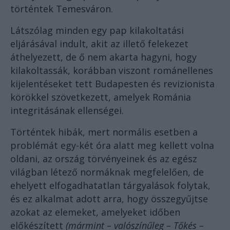
történtek Temesváron.
Látszólag minden egy pap kilakoltatási
eljárásával indult, akit az illető felekezet
áthelyezett, de ő nem akarta hagyni, hogy
kilakoltassák, korábban viszont románellenes
kijelentéseket tett Budapesten és revizionista
körökkel szövetkezett, amelyek Románia
integritásának ellenségei.
Történtek hibák, mert normális esetben a
problémát egy-két óra alatt meg kellett volna
oldani, az ország törvényeinek és az egész
világban létező normáknak megfelelően, de
ehelyett elfogadhatatlan tárgyalások folytak,
és ez alkalmat adott arra, hogy összegyűjtse
azokat az elemeket, amelyeket időben
előkészített
(mármint – valószínűleg – Tőkés –