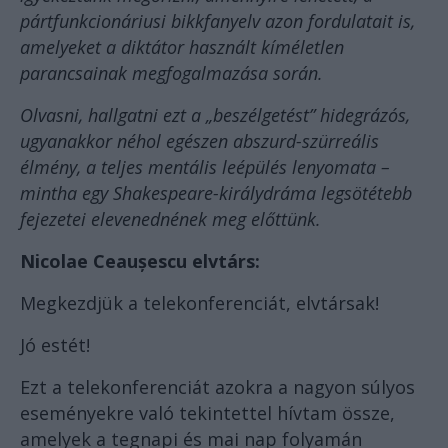
pártfunkcionáriusi bikkfanyelv azon fordulatait is,
amelyeket a diktátor használt kíméletlen
parancsainak megfogalmazása során.
Olvasni, hallgatni ezt a „beszélgetést” hidegrázós,
ugyanakkor néhol egészen abszurd-szürreális
élmény, a teljes mentális leépülés lenyomata –
mintha egy Shakespeare-királydráma legsötétebb
fejezetei elevenednének meg előttünk.
Nicolae Ceaușescu elvtárs:
Megkezdjük a telekonferenciát, elvtársak!
Jó estét!
Ezt a telekonferenciát azokra a nagyon súlyos
eseményekre való tekintettel hívtam össze,
amelyek a tegnapi és mai nap folyamán