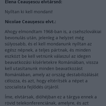
Elena Ceaușescu elvtársnő:
Nyíltan ki kell mondani!
Nicolae Ceaușescu elvt.:
Ahogy elmondtam 1968-ban is, a csehszlovákiai
bevonulás után, jelenleg a helyzet még
súlyosabb, és el kell mondanunk nyíltan az
egész népnek, a teljes pártnak, és minden
eszközt be kell vetnünk válaszul az idegen
beavatkozási kísérletekre Romániában, vissza
kell utasítanunk minden beavatkozást
Romániában, amely az ország destabilizálását
célozza, és azt, hogy eltérítsék a népet a
szocialista fejlődés útjáról.
Íme, elvtársak, dióhéjban ez a tárgya ennek a
rövid telekonferenciának, amelyre, és azt