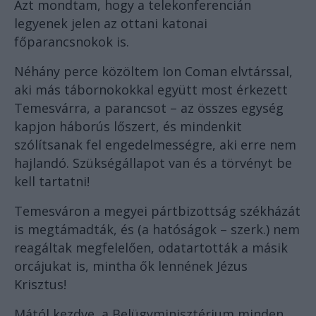
Azt mondtam, hogy a telekonferencián
legyenek jelen az ottani katonai
főparancsnokok is.
Néhány perce közöltem Ion Coman elvtárssal,
aki más tábornokokkal együtt most érkezett
Temesvárra, a parancsot – az összes egység
kapjon háborús lőszert, és mindenkit
szólítsanak fel engedelmességre, aki erre nem
hajlandó. Szükségállapot van és a törvényt be
kell tartatni!
Temesváron a megyei pártbizottság székházát
is megtámadták, és (a hatóságok – szerk.) nem
reagáltak megfelelően, odatartották a másik
orcájukat is, mintha ők lennének Jézus
Krisztus!
Mától kezdve, a Belügyminisztérium minden