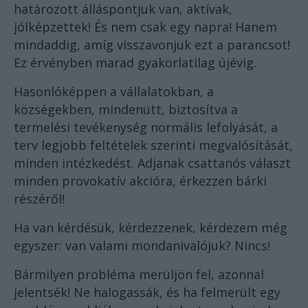
határozott álláspontjuk van, aktívak,
jólképzettek! És nem csak egy napra! Hanem
mindaddig, amíg visszavonjuk ezt a parancsot!
Ez érvényben marad gyakorlatilag újévig.
Hasonlóképpen a vállalatokban, a
községekben, mindenütt, biztosítva a
termelési tevékenység normális lefolyását, a
terv legjobb feltételek szerinti megvalósítását,
minden intézkedést. Adjanak csattanós választ
minden provokatív akcióra, érkezzen bárki
részéről!
Ha van kérdésük, kérdezzenek, kérdezem még
egyszer: van valami mondanivalójuk? Nincs!
Bármilyen probléma merüljön fel, azonnal
jelentsék! Ne halogassák, és ha felmerült egy