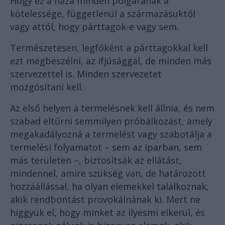
Hogy ez a haza minden polgárának a
kötelessége, függetlenül a származásuktól
vagy attól, hogy párttagok-e vagy sem.
Természetesen, legfőként a párttagokkal kell
ezt megbeszélni, az ifjúsággal, de minden más
szervezettel is. Minden szervezetet
mozgósítani kell.
Az első helyen a termelésnek kell állnia, és nem
szabad eltűrni semmilyen próbálkozást, amely
megakadályozná a termelést vagy szabotálja a
termelési folyamatot – sem az iparban, sem
más területen –, biztosítsák az ellátást,
mindennel, amire szükség van, de határozott
hozzáállással, ha olyan elemekkel találkoznak,
akik rendbontást provokálnának ki. Mert ne
higgyük el, hogy minket az ilyesmi elkerül, és