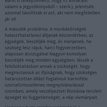
Bárki is (elképzelhető, hogy itt kimaradt
valami a jegyzőkönyvből – szerk.), jelentsék;
azonnal távolítsák el azt, aki nem megfelelően
jár el!
A második probléma. A munkásőrségek
halaszthatatlanul álljanak készenlétben, az
egységek, beszéljék meg, és menjenek, ha
szükség lesz rájuk, harci fegyverzetben,
alaposan átvizsgálva! Nagyon komolyan
beszéljék meg minden egységben, lássák a
felsőoktatásban annak a szükségét, hogy
megmutassuk az ifjúságnak, hogy szükséges
határozottan állást foglalniuk bármiféle
szocializmusellenes megnyilvánulással
szemben, amely veszélyezteti Románia területi
épségét és függetlenségét, a nép vívmányait.