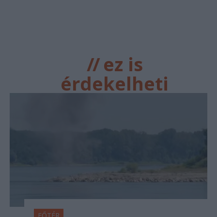
//
ez is
érdekelheti
FŐTÉR