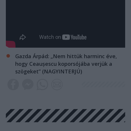
Gazda Árpád: „Nem hittük harminc éve,
hogy Ceaușescu koporsójába verjük a
szögeket” (NAGYINTERJÚ)