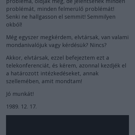
probléma, oldják meg, de jelentsenek minden
problémát, minden felmerülő problémát!
Senki ne hallgasson el semmit! Semmilyen
okból!
Még egyszer megkérdem, elvtársak, van valami
mondanivalójuk vagy kérdésük? Nincs?
Akkor, elvtársak, ezzel befejeztem ezt a
telekonferenciát, és kérem, azonnal kezdjék el
a határozott intézkedéseket, annak
szellemében, amit mondtam!
Jó munkát!
1989. 12. 17.