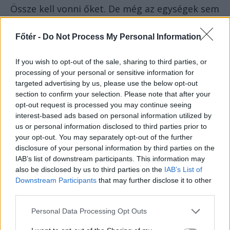
Össze kell vonni őket. De még az egységek sem
érkeztek meg.
Főtér -
Do Not Process My Personal Information
Vasile Milea elvt.:
If you wish to opt-out of the sale, sharing to third parties, or
A város bejáratánál vannak.
processing of your personal or sensitive information for
targeted advertising by us, please use the below opt-out
Az aradiak, lugosiak. A többiek a városban
section to confirm your selection. Please note that after your
vannak.
opt-out request is processed you may continue seeing
interest-based ads based on personal information utilized by
Nicolae Ceaușescu elvt.:
us or personal information disclosed to third parties prior to
your opt-out. You may separately opt-out of the further
A többi megye is megértette, milyen
disclosure of your personal information by third parties on the
intézkedéseket kell hozni ebből a
IAB’s list of downstream participants. This information may
szempontból, vagy vannak tisztázatlan dolgok,
also be disclosed by us to third parties on the
IAB’s List of
Downstream Participants
that may further disclose it to other
esetleg kérdéseik?
third parties.
Kolozs, megértették?
Personal Data Processing Opt Outs
A Kolozs megyei első titkár elvt.: