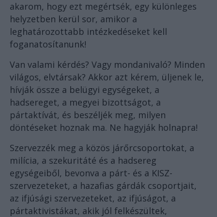
akarom, hogy ezt megértsék, egy különleges
helyzetben kerül sor, amikor a
leghatározottabb intézkedéseket kell
foganatosítanunk!
Van valami kérdés? Vagy mondanivaló? Minden
világos, elvtársak? Akkor azt kérem, üljenek le,
hívják össze a belügyi egységeket, a
hadsereget, a megyei bizottságot, a
pártaktívát, és beszéljék meg, milyen
döntéseket hoznak ma. Ne hagyják holnapra!
Szervezzék meg a közös járőrcsoportokat, a
milícia, a szekuritáté és a hadsereg
egységeiből, bevonva a párt- és a KISZ-
szervezeteket, a hazafias gárdák csoportjait,
az ifjúsági szervezeteket, az ifjúságot, a
pártaktivistákat, akik jól felkészültek,