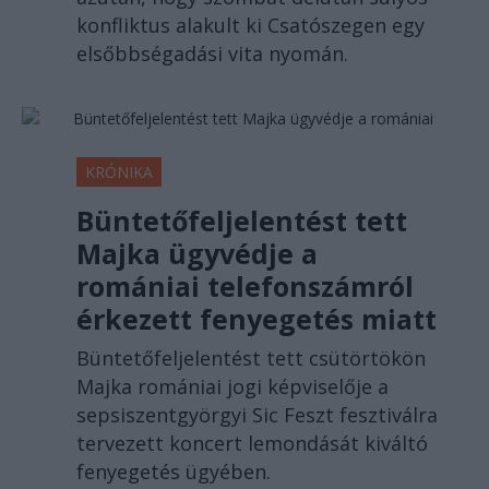
konfliktus alakult ki Csatószegen egy
elsőbbségadási vita nyomán.
KRÓNIKA
Büntetőfeljelentést tett
Majka ügyvédje a
romániai telefonszámról
érkezett fenyegetés miatt
Büntetőfeljelentést tett csütörtökön
Majka romániai jogi képviselője a
sepsiszentgyörgyi Sic Feszt fesztiválra
tervezett koncert lemondását kiváltó
fenyegetés ügyében.