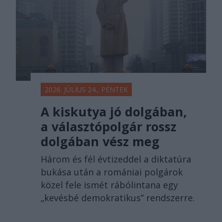
2026. JÚLIUS 24., PÉNTEK
A kiskutya jó dolgában,
a választópolgár rossz
dolgában vész meg
Három és fél évtizeddel a diktatúra
bukása után a romániai polgárok
közel fele ismét rábólintana egy
„kevésbé demokratikus” rendszerre.