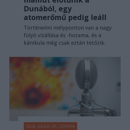
Dunából, egy
atomerőmű pedig leáll
Történelmi mélyponton van a nagy
folyó vízállása és -hozama, és a
kánikula még csak eztán tetőzik.
2026. JÚLIUS 29., SZERDA