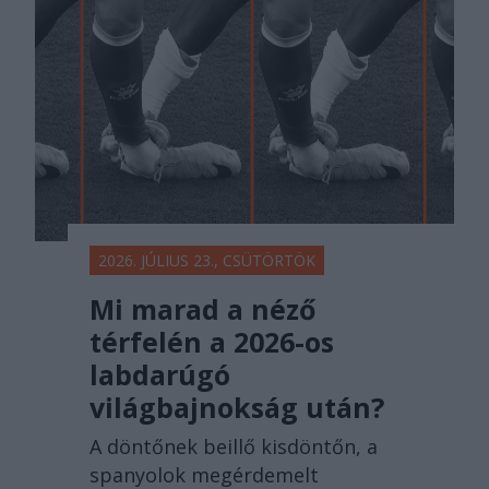
2026. JÚLIUS 23., CSÜTÖRTÖK
Mi marad a néző
térfelén a 2026-os
labdarúgó
világbajnokság után?
A döntőnek beillő kisdöntőn, a
spanyolok megérdemelt