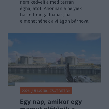
nem kedveli a mediterrán
éghajlatot. Ahonnan a helyiek
bármit megadnának, ha
elmehetnének a világon bárhova.
2026. JÚLIUS 30., CSÜTÖRTÖK
Egy nap, amikor egy
mamut előtűnik a