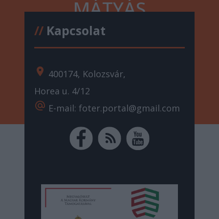
MÁTYÁS
//
Kapcsolat
location_on
400174, Kolozsvár,
Horea u. 4/12
alternate_email
E-mail: foter.portal@gmail.com