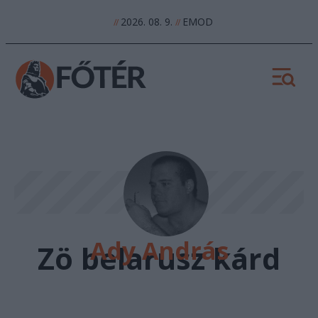
2026. 08. 9.
EMOD
//
//
Ady András
Zö belarusz kárd