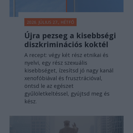
2026. JÚLIUS 27., HÉTFŐ
Újra pezseg a kisebbségi
diszkriminációs koktél
A recept: végy két rész etnikai és
nyelvi, egy rész szexuális
kisebbséget, ízesítsd jó nagy kanál
xenofóbiával és frusztrációval,
öntsd le az egészet
gyűlöletkeltéssel, gyújtsd meg és
kész.