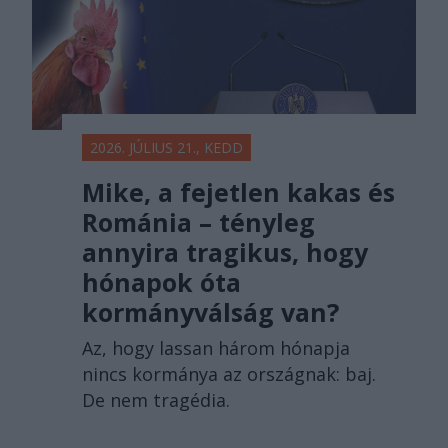
2026. JÚLIUS 21., KEDD
Mike, a fejetlen kakas és
Románia – tényleg
annyira tragikus, hogy
hónapok óta
kormányválság van?
Az, hogy lassan három hónapja
nincs kormánya az országnak: baj.
De nem tragédia.