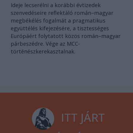
Ideje lecserélni a korábbi évtizedek
szenvedéseire reflektáló román–magyar
megbékélés fogalmát a pragmatikus
együttélés kifejezésére, a tisztességes
Európáért folytatott közös román–magyar
párbeszédre. Vége az MCC-
történészkerekasztalnak.
ITT JÁRT