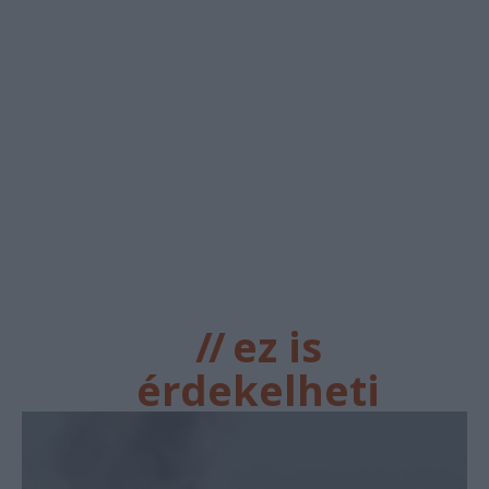
//
ez is
érdekelheti