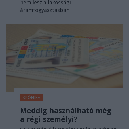
nem lesz a lakossági
áramfogyasztásban.
KRÓNIKA
Meddig használható még
a régi személyi?