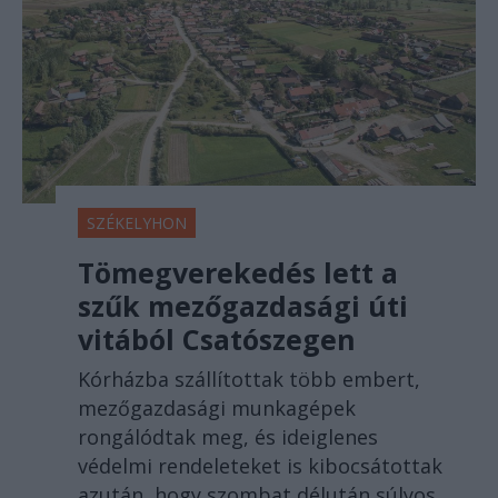
SZÉKELYHON
Tömegverekedés lett a
szűk mezőgazdasági úti
vitából Csatószegen
Kórházba szállítottak több embert,
mezőgazdasági munkagépek
rongálódtak meg, és ideiglenes
védelmi rendeleteket is kibocsátottak
azután, hogy szombat délután súlyos