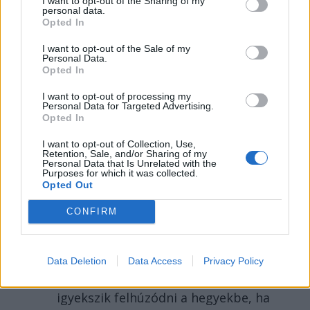
I want to opt-out of the Sharing of my
personal data.
Opted In
I want to opt-out of the Sale of my
Personal Data.
Opted In
I want to opt-out of processing my
Personal Data for Targeted Advertising.
Opted In
I want to opt-out of Collection, Use,
Retention, Sale, and/or Sharing of my
Personal Data that Is Unrelated with the
Purposes for which it was collected.
2026. AUGUSZTUS 03., HÉTFŐ
Opted Out
Amikor a párhuzamos
CONFIRM
valóságok találkoznak
egy hegyi legelőn
Data Deletion
Data Access
Privacy Policy
A városi ember hőkupola idején
igyekszik felhúzódni a hegyekbe, ha