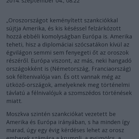
2014. szeptember 04., 08:22
„Oroszországot keményített szankciókkal
sújtja Amerika, és kis késéssel felzárkózott
hozzá ebbéli komolyságban Európa is. Amerika
teheti, hisz a diplomáciai szócsatákon kívül az
égvilágon semmi sem fenyegeti őt az oroszok
részéről. Európa viszont, az más, neki hangadó
országokként is (Németország, Franciaország)
sok féltenivalója van. És ott vannak még az
ütköző-országok, amelyeknek meg történelmi
távlatú a félnivalójuk a szomszédos történések
miatt.
Moszkva szintén szankciókat vezetett be
Amerika és Európa irányában, s ha minden így
marad, úgy egy évig kérdéses lehet az orosz
emberek számára a krumpli, a gyümölcs, a