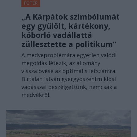
FŐTÉR
„A Kárpátok szimbólumát
egy gyűlölt, kártékony,
kóborló vadállattá
züllesztette a politikum”
A medveproblémára egyetlen valódi
megoldás létezik, az állomány
visszalövése az optimális létszámra.
Birtalan István gyergyószentmiklósi
vadásszal beszélgettünk, nemcsak a
medvékről.