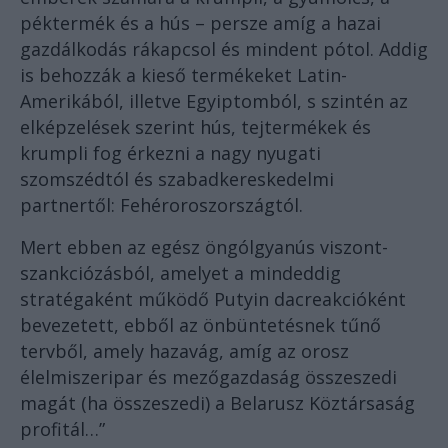
péktermék és a hús – persze amíg a hazai
gazdálkodás rákapcsol és mindent pótol. Addig
is behozzák a kieső termékeket Latin-
Amerikából, illetve Egyiptomból, s szintén az
elképzelések szerint hús, tejtermékek és
krumpli fog érkezni a nagy nyugati
szomszédtól és szabadkereskedelmi
partnertől: Fehéroroszországtól.
Mert ebben az egész öngólgyanús viszont-
szankciózásból, amelyet a mindeddig
stratégaként működő Putyin dacreakcióként
bevezetett, ebből az önbüntetésnek tűnő
tervből, amely hazavág, amíg az orosz
élelmiszeripar és mezőgazdaság összeszedi
magát (ha összeszedi) a Belarusz Köztársaság
profitál…”