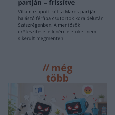
partján – frissítve
Villám csapott két, a Maros partján
halászó férfiba csütörtök kora délután
Szászrégenben. A mentősök
erőfeszítései ellenére életüket nem
sikerült megmenteni.
//
még
több
főtér.ro