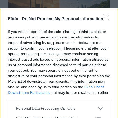
Főtér -
Do Not Process My Personal Information
If you wish to opt-out of the sale, sharing to third parties, or
processing of your personal or sensitive information for
targeted advertising by us, please use the below opt-out
2026. AUGUSZTUS 04., KEDD
section to confirm your selection. Please note that after your
opt-out request is processed you may continue seeing
A mélyülő energetikai
interest-based ads based on personal information utilized by
válság a mélyülő
us or personal information disclosed to third parties prior to
your opt-out. You may separately opt-out of the further
politikai válsággal
disclosure of your personal information by third parties on the
együtt elhozhatja a hét
IAB’s list of downstream participants. This information may
szűk esztendőt
also be disclosed by us to third parties on the
IAB’s List of
Downstream Participants
that may further disclose it to other
Meddig engedhetjük meg még
third parties.
magunknak a felelőtlen pazarlást? A
Personal Data Processing Opt Outs
jelek szerint többé már nem.