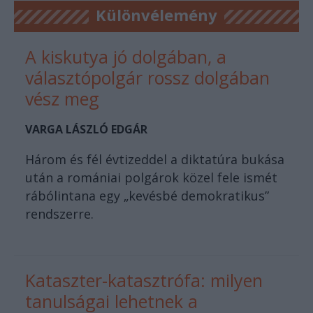
Különvélemény
A kiskutya jó dolgában, a
választópolgár rossz dolgában
vész meg
VARGA LÁSZLÓ EDGÁR
Három és fél évtizeddel a diktatúra bukása
után a romániai polgárok közel fele ismét
rábólintana egy „kevésbé demokratikus”
rendszerre.
Kataszter-katasztrófa: milyen
tanulságai lehetnek a