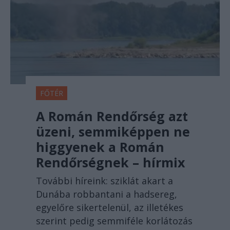
FŐTÉR
A Román Rendőrség azt
üzeni, semmiképpen ne
higgyenek a Román
Rendőrségnek – hírmix
További híreink: sziklát akart a
Dunába robbantani a hadsereg,
egyelőre sikertelenül, az illetékes
szerint pedig semmiféle korlátozás