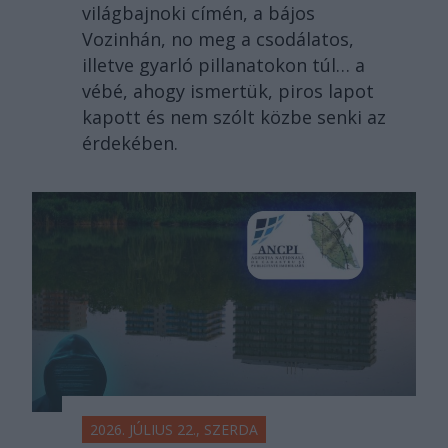
világbajnoki címén, a bájos
Vozinhán, no meg a csodálatos,
illetve gyarló pillanatokon túl… a
vébé, ahogy ismertük, piros lapot
kapott és nem szólt közbe senki az
érdekében.
2026. JÚLIUS 22., SZERDA