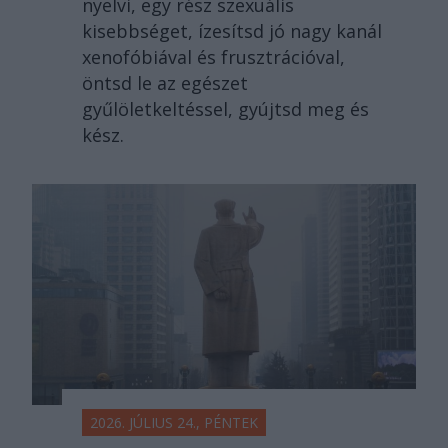
nyelvi, egy rész szexuális
kisebbséget, ízesítsd jó nagy kanál
xenofóbiával és frusztrációval,
öntsd le az egészet
gyűlöletkeltéssel, gyújtsd meg és
kész.
2026. JÚLIUS 24., PÉNTEK