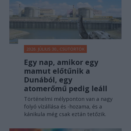
2026. JÚLIUS 30., CSÜTÖRTÖK
Egy nap, amikor egy
mamut előtűnik a
Dunából, egy
atomerőmű pedig leáll
Történelmi mélyponton van a nagy
folyó vízállása és -hozama, és a
kánikula még csak eztán tetőzik.