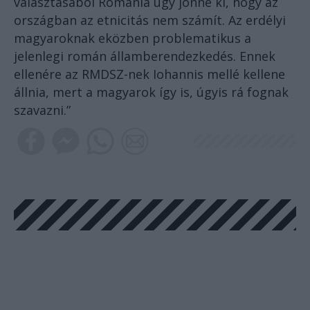
választásából Románia úgy jönne ki, hogy az
országban az etnicitás nem számít. Az erdélyi
magyaroknak eközben problematikus a
jelenlegi román államberendezkedés. Ennek
ellenére az RMDSZ-nek Iohannis mellé kellene
állnia, mert a magyarok így is, úgyis rá fognak
szavazni.”