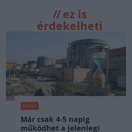
//
ez is
érdekelheti
FŐTÉR
Már csak 4-5 napig
működhet a jelenlegi