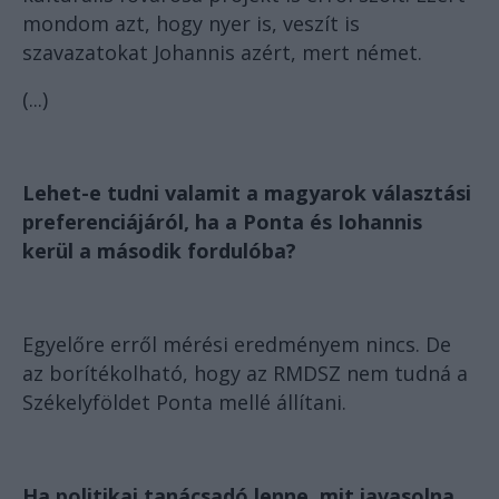
mondom azt, hogy nyer is, veszít is
szavazatokat Johannis azért, mert német.
(...)
Lehet-e tudni valamit a magyarok választási
preferenciájáról, ha a Ponta és Iohannis
kerül a második fordulóba?
Egyelőre erről mérési eredményem nincs. De
az borítékolható, hogy az RMDSZ nem tudná a
Székelyföldet Ponta mellé állítani.
Ha politikai tanácsadó lenne, mit javasolna