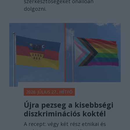
szerkesztőségeket önállóan
dolgozni.
2026. JÚLIUS 27., HÉTFŐ
Újra pezseg a kisebbségi
diszkriminációs koktél
A recept: végy két rész etnikai és