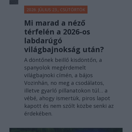
2026. JÚLIUS 23., CSÜTÖRTÖK
Mi marad a néző
térfelén a 2026-os
labdarúgó
világbajnokság után?
A döntőnek beillő kisdöntőn, a
spanyolok megérdemelt
világbajnoki címén, a bájos
Vozinhán, no meg a csodálatos,
illetve gyarló pillanatokon túl… a
vébé, ahogy ismertük, piros lapot
kapott és nem szólt közbe senki az
érdekében.