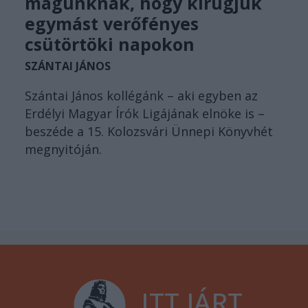
magunknak, hogy kirúgjuk
egymást verőfényes
csütörtöki napokon
SZÁNTAI JÁNOS
Szántai János kollégánk – aki egyben az
Erdélyi Magyar Írók Ligájának elnöke is –
beszéde a 15. Kolozsvári Ünnepi Könyvhét
megnyitóján.
ITT JÁRT