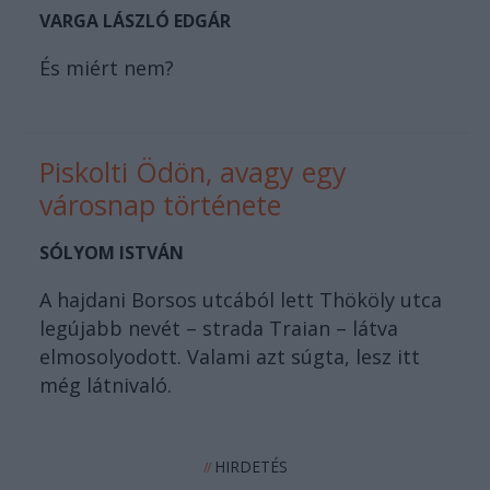
VARGA LÁSZLÓ EDGÁR
És miért nem?
Piskolti Ödön, avagy egy
városnap története
SÓLYOM ISTVÁN
A hajdani Borsos utcából lett Thököly utca
legújabb nevét – strada Traian – látva
elmosolyodott. Valami azt súgta, lesz itt
még látnivaló.
HIRDETÉS
//