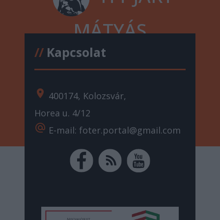
MÁTYÁS
//
Kapcsolat
location_on
400174, Kolozsvár,
Horea u. 4/12
alternate_email
E-mail: foter.portal@gmail.com