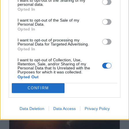
I want to opt-out of the Sharing of my
A mélyülő energetikai
personal data.
válság a mélyülő
Opted In
politikai válsággal
I want to opt-out of the Sale of my
Personal Data.
együtt elhozhatja a hét
Opted In
szűk esztendőt
I want to opt-out of processing my
Personal Data for Targeted Advertising.
Meddig engedhetjük meg még
Opted In
magunknak a felelőtlen pazarlást? A
I want to opt-out of Collection, Use,
jelek szerint többé már nem.
Retention, Sale, and/or Sharing of my
Personal Data that Is Unrelated with the
Purposes for which it was collected.
Opted Out
CONFIRM
Data Deletion
Data Access
Privacy Policy