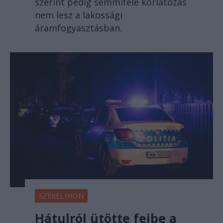
szerint pedig semmiféle korlátozás
nem lesz a lakossági
áramfogyasztásban.
SZÉKELYHON
Hátulról ütötte fejbe a