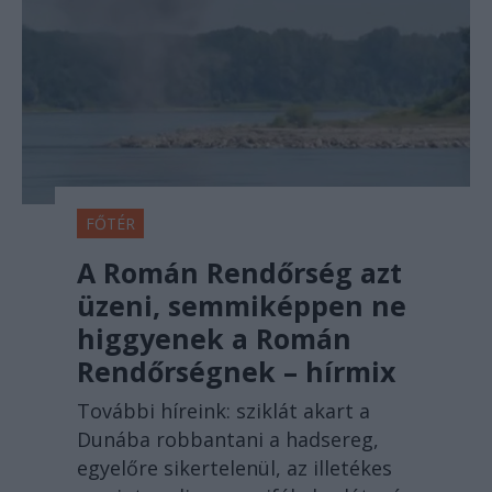
FŐTÉR
A Román Rendőrség azt
üzeni, semmiképpen ne
higgyenek a Román
Rendőrségnek – hírmix
További híreink: sziklát akart a
Dunába robbantani a hadsereg,
egyelőre sikertelenül, az illetékes