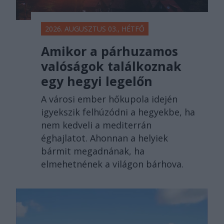
2026. AUGUSZTUS 03., HÉTFŐ
Amikor a párhuzamos
valóságok találkoznak
egy hegyi legelőn
A városi ember hőkupola idején
igyekszik felhúzódni a hegyekbe, ha
nem kedveli a mediterrán
éghajlatot. Ahonnan a helyiek
bármit megadnának, ha
elmehetnének a világon bárhova.