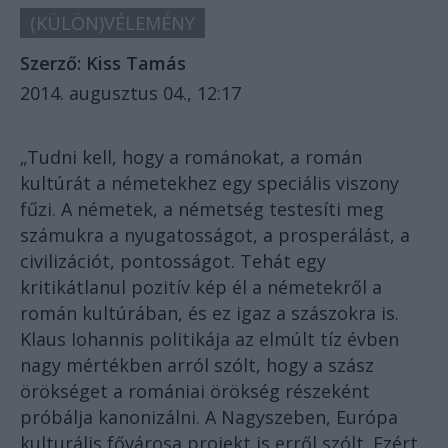
(KÜLÖN)VÉLEMÉNY
Szerző:
Kiss Tamás
2014. augusztus 04., 12:17
„Tudni kell, hogy a románokat, a román
kultúrát a németekhez egy speciális viszony
fűzi. A németek, a németség testesíti meg
számukra a nyugatosságot, a prosperálást, a
civilizációt, pontosságot. Tehát egy
kritikátlanul pozitív kép él a németekről a
román kultúrában, és ez igaz a szászokra is.
Klaus Iohannis politikája az elmúlt tíz évben
nagy mértékben arról szólt, hogy a szász
örökséget a romániai örökség részeként
próbálja kanonizálni. A Nagyszeben, Európa
kulturális fővárosa projekt is erről szólt. Ezért