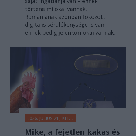
saját ingatlanja van – ennek
történelmi okai vannak.
Romániának azonban fokozott
digitális sérülékenysége is van –
ennek pedig jelenkori okai vannak.
2026. JÚLIUS 21., KEDD
Mike, a fejetlen kakas és