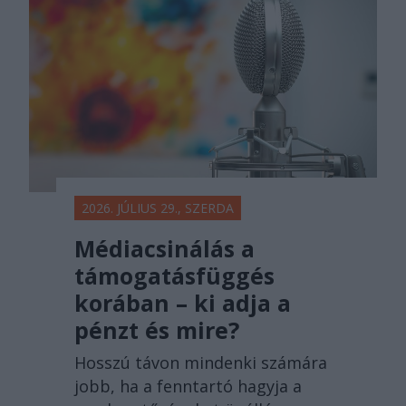
2026. JÚLIUS 29., SZERDA
Médiacsinálás a
támogatásfüggés
korában – ki adja a
pénzt és mire?
Hosszú távon mindenki számára
jobb, ha a fenntartó hagyja a