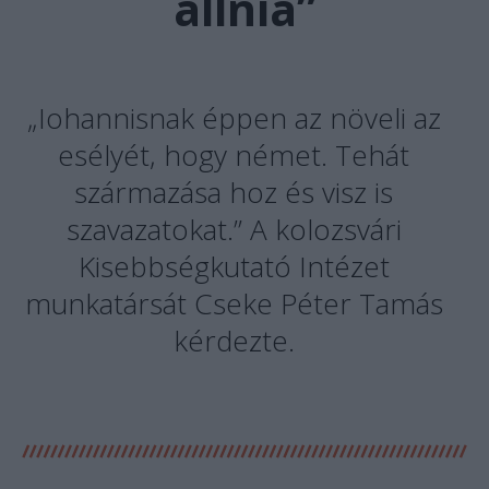
állnia”
„Iohannisnak éppen az növeli az
esélyét, hogy német. Tehát
származása hoz és visz is
szavazatokat.” A kolozsvári
Kisebbségkutató Intézet
munkatársát Cseke Péter Tamás
kérdezte.