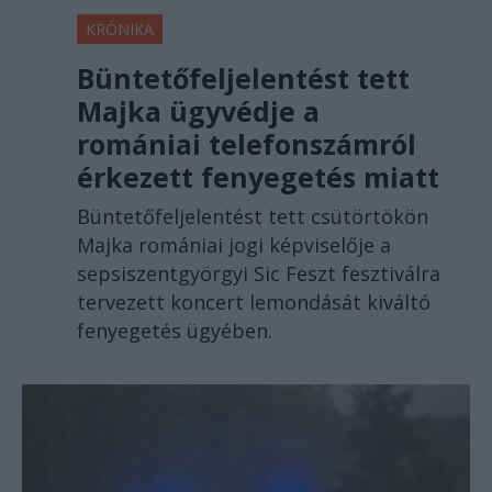
KRÓNIKA
Büntetőfeljelentést tett
Majka ügyvédje a
romániai telefonszámról
érkezett fenyegetés miatt
Büntetőfeljelentést tett csütörtökön
Majka romániai jogi képviselője a
sepsiszentgyörgyi Sic Feszt fesztiválra
tervezett koncert lemondását kiváltó
fenyegetés ügyében.