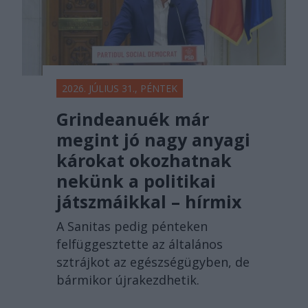
2026. JÚLIUS 31., PÉNTEK
Grindeanuék már
megint jó nagy anyagi
károkat okozhatnak
nekünk a politikai
játszmáikkal – hírmix
A Sanitas pedig pénteken
felfüggesztette az általános
sztrájkot az egészségügyben, de
bármikor újrakezdhetik.