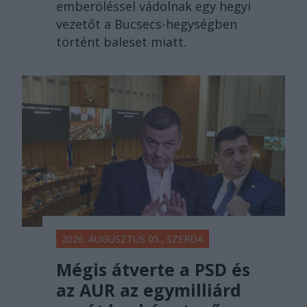
emberöléssel vádolnak egy hegyi
vezetőt a Bucsecs-hegységben
történt baleset miatt.
2026. AUGUSZTUS 05., SZERDA
Mégis átverte a PSD és
az AUR az egymilliárd