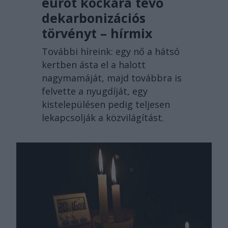
eurót kockára tevő
dekarbonizációs
törvényt – hírmix
További híreink: egy nő a hátsó
kertben ásta el a halott
nagymamáját, majd továbbra is
felvette a nyugdíját, egy
kistelepülésen pedig teljesen
lekapcsolják a közvilágítást.