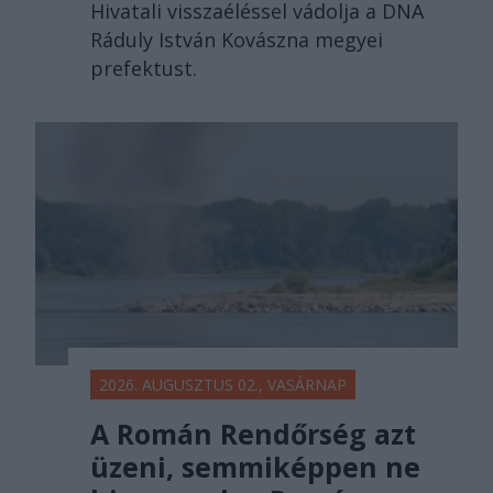
Hivatali visszaéléssel vádolja a DNA
Ráduly István Kovászna megyei
prefektust.
2026. AUGUSZTUS 02., VASÁRNAP
A Román Rendőrség azt
üzeni, semmiképpen ne