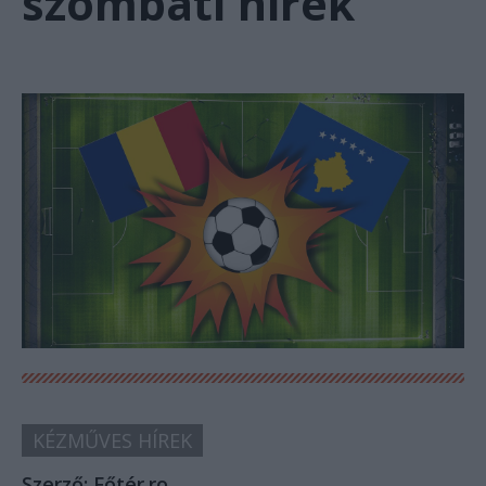
szombati hírek
KÉZMŰVES HÍREK
Szerző:
Főtér.ro