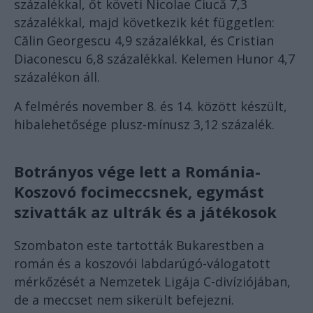
százalékkal, őt követi Nicolae Ciucă 7,3
százalékkal, majd következik két független:
Călin Georgescu 4,9 százalékkal, és Cristian
Diaconescu 6,8 százalékkal. Kelemen Hunor 4,7
százalékon áll.
A felmérés november 8. és 14. között készült,
hibalehetősége plusz-mínusz 3,12 százalék.
Botrányos vége lett a Románia-
Koszovó focimeccsnek, egymást
szivatták az ultrák és a játékosok
Szombaton este tartották Bukarestben a
román és a koszovói labdarúgó-válogatott
mérkőzését a Nemzetek Ligája C-divíziójában,
de a meccset nem sikerült befejezni.