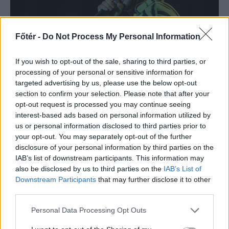
Főtér -
Do Not Process My Personal Information
If you wish to opt-out of the sale, sharing to third parties, or
processing of your personal or sensitive information for
targeted advertising by us, please use the below opt-out
KRÓNIKA
section to confirm your selection. Please note that after your
opt-out request is processed you may continue seeing
Majka életveszélyes
interest-based ads based on personal information utilized by
fenyegetés miatt
us or personal information disclosed to third parties prior to
your opt-out. You may separately opt-out of the further
lemondta erdélyi
disclosure of your personal information by third parties on the
koncertjét
IAB’s list of downstream participants. This information may
also be disclosed by us to third parties on the
IAB’s List of
Majka életveszélyes fenyegetést
Downstream Participants
that may further disclose it to other
kapott, és emiatt lemondta a
third parties.
sepsiszentgyörgyi SIC Fesztre
Personal Data Processing Opt Outs
tervezett koncertjét. Majka ezt
szerdán a Facebook-oldalán jelentette