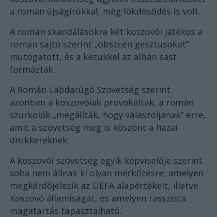
a román újságírókkal, még lökdösődés is volt.
A román skandálásokra két koszovói játékos a
román sajtó szerint „obszcén gesztusokat”
mutogatott, és a kezükkel az albán sast
formázták.
A Román Labdarúgó Szövetség szerint
azonban a koszovóiak provokáltak, a román
szurkolók „megállták, hogy válaszoljanak” erre,
amit a szövetség meg is köszönt a hazai
drukkereknek.
A koszovói szövetség egyik képviselője szerint
soha nem állnak ki olyan mérkőzésre, amelyen
megkérdőjelezik az UEFA alapértékeit, illetve
Koszovó államiságát, és amelyen rasszista
magatartás tapasztalható.