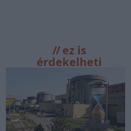
//
ez is
érdekelheti