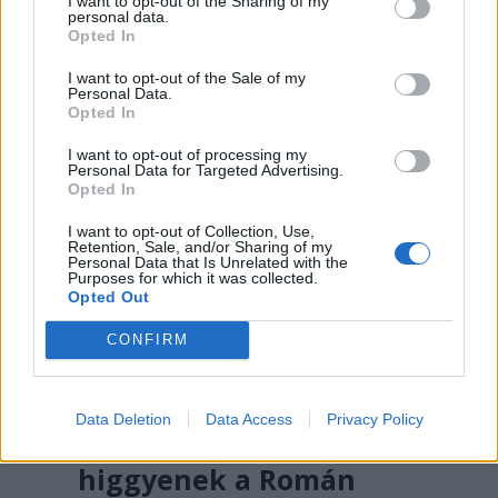
I want to opt-out of the Sharing of my
personal data.
be.
Opted In
I want to opt-out of the Sale of my
Personal Data.
Opted In
I want to opt-out of processing my
Personal Data for Targeted Advertising.
Opted In
I want to opt-out of Collection, Use,
Retention, Sale, and/or Sharing of my
Personal Data that Is Unrelated with the
Purposes for which it was collected.
Opted Out
CONFIRM
FŐTÉR
A Román Rendőrség azt
Data Deletion
Data Access
Privacy Policy
üzeni, semmiképpen ne
higgyenek a Román