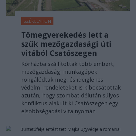
SZÉKELYHON
Tömegverekedés lett a
szűk mezőgazdasági úti
vitából Csatószegen
Kórházba szállítottak több embert,
mezőgazdasági munkagépek
rongálódtak meg, és ideiglenes
védelmi rendeleteket is kibocsátottak
azután, hogy szombat délután súlyos
konfliktus alakult ki Csatószegen egy
elsőbbségadási vita nyomán.