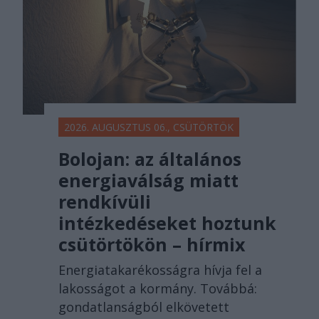
2026. AUGUSZTUS 06., CSÜTÖRTÖK
Bolojan: az általános
energiaválság miatt
rendkívüli
intézkedéseket hoztunk
csütörtökön – hírmix
Energiatakarékosságra hívja fel a
lakosságot a kormány. Továbbá:
gondatlanságból elkövetett