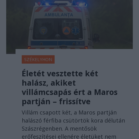
SZÉKELYHON
Életét vesztette két
halász, akiket
villámcsapás ért a Maros
partján – frissítve
Villám csapott két, a Maros partján
halászó férfiba csütörtök kora délután
Szászrégenben. A mentősök
erőfeszítései ellenére életüket nem