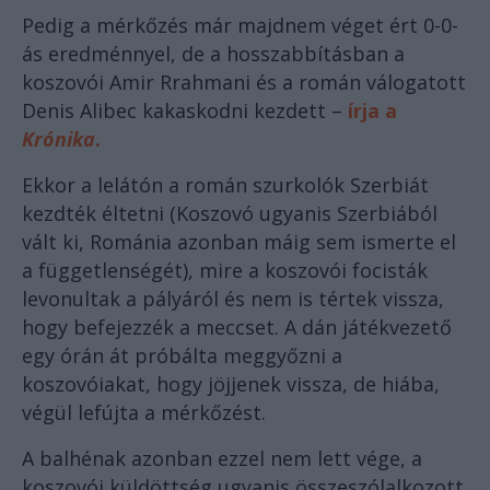
Pedig a mérkőzés már majdnem véget ért 0-0-
ás eredménnyel, de a hosszabbításban a
koszovói Amir Rrahmani és a román válogatott
Denis Alibec kakaskodni kezdett –
írja a
Krónika
.
Ekkor a lelátón a román szurkolók Szerbiát
kezdték éltetni (Koszovó ugyanis Szerbiából
vált ki, Románia azonban máig sem ismerte el
a függetlenségét), mire a koszovói focisták
levonultak a pályáról és nem is tértek vissza,
hogy befejezzék a meccset. A dán játékvezető
egy órán át próbálta meggyőzni a
koszovóiakat, hogy jöjjenek vissza, de hiába,
végül lefújta a mérkőzést.
A balhénak azonban ezzel nem lett vége, a
koszovói küldöttség ugyanis összeszólalkozott