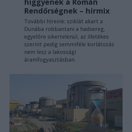
higgyenek a Román
Rendőrségnek – hírmix
További híreink: sziklát akart a
Dunába robbantani a hadsereg,
egyelőre sikertelenül, az illetékes
szerint pedig semmiféle korlátozás
nem lesz a lakossági
áramfogyasztásban.