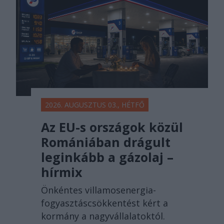
2026. AUGUSZTUS 03., HÉTFŐ
Az EU-s országok közül
Romániában drágult
leginkább a gázolaj –
hírmix
Önkéntes villamosenergia-
fogyasztáscsökkentést kért a
kormány a nagyvállalatoktól.