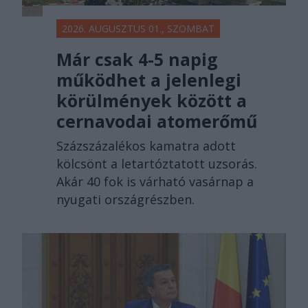
2026. AUGUSZTUS 01., SZOMBAT
Már csak 4-5 napig
működhet a jelenlegi
körülmények között a
cernavodai atomerőmű
Százszázalékos kamatra adott
kölcsönt a letartóztatott uzsorás.
Akár 40 fok is várható vasárnap a
nyugati országrészben.