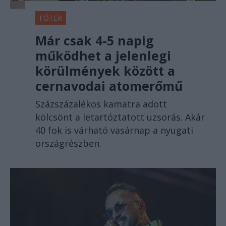
FŐTÉR
Már csak 4-5 napig
működhet a jelenlegi
körülmények között a
cernavodai atomerőmű
Százszázalékos kamatra adott
kölcsönt a letartóztatott uzsorás. Akár
40 fok is várható vasárnap a nyugati
országrészben.