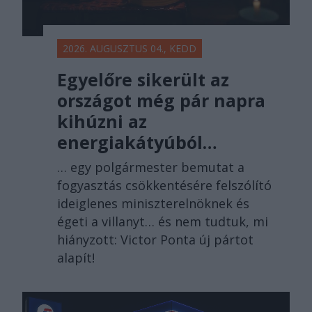
2026. AUGUSZTUS 04., KEDD
Egyelőre sikerült az
országot még pár napra
kihúzni az
energiakátyúból…
… egy polgármester bemutat a
fogyasztás csökkentésére felszólító
ideiglenes miniszterelnöknek és
égeti a villanyt… és nem tudtuk, mi
hiányzott: Victor Ponta új pártot
alapít!