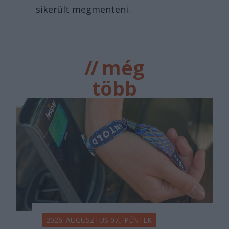
sikerült megmenteni.
//
még
több
főtér.ro
2026. AUGUSZTUS 07., PÉNTEK