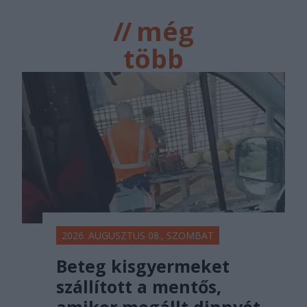
//
még
több
főtér.ro
2026. AUGUSZTUS 08., SZOMBAT
Beteg kisgyermeket
szállított a mentős,