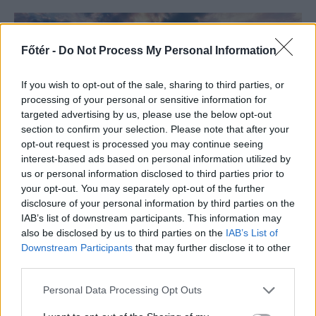
Főtér -
Do Not Process My Personal Information
If you wish to opt-out of the sale, sharing to third parties, or
processing of your personal or sensitive information for
targeted advertising by us, please use the below opt-out
section to confirm your selection. Please note that after your
opt-out request is processed you may continue seeing
interest-based ads based on personal information utilized by
us or personal information disclosed to third parties prior to
your opt-out. You may separately opt-out of the further
FŐTÉR
disclosure of your personal information by third parties on the
Amikor a párhuzamos
IAB’s list of downstream participants. This information may
also be disclosed by us to third parties on the
IAB’s List of
valóságok találkoznak egy
Downstream Participants
that may further disclose it to other
hegyi legelőn
third parties.
A városi ember hőkupola idején
Personal Data Processing Opt Outs
igyekszik felhúzódni a hegyekbe, ha