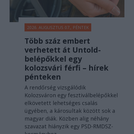
2026. AUGUSZTUS 07., PÉNTEK
Több száz embert
verhetett át Untold-
belépőkkel egy
kolozsvári férfi – hírek
pénteken
A rendőrség vizsgálódik
Kolozsváron egy fesztiválbelépőkkel
elkövetett lehetséges csalás
ügyében, a károsultak között sok a
magyar diák. Közben alig néhány
szavazat hiányzik egy PSD-RMDSZ-