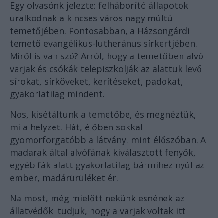
Egy olvasónk jelezte: felháborító állapotok
uralkodnak a kincses város nagy múltú
temetőjében. Pontosabban, a Házsongárdi
temető evangélikus-lutheránus sírkertjében.
Miről is van szó? Arról, hogy a temetőben alvó
varjak és csókák telepiszkolják az alattuk levő
sírokat, sírköveket, kerítéseket, padokat,
gyakorlatilag mindent.
Nos, kisétáltunk a temetőbe, és megnéztük,
mi a helyzet. Hát, élőben sokkal
gyomorforgatóbb a látvány, mint élőszóban. A
madarak által alvófának kiválasztott fenyők,
egyéb fák alatt gyakorlatilag bármihez nyúl az
ember, madárürüléket ér.
Na most, még mielőtt nekünk esnének az
állatvédők: tudjuk, hogy a varjak voltak itt