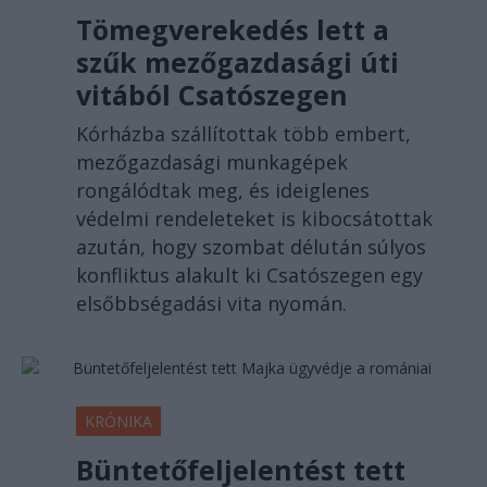
Tömegverekedés lett a
szűk mezőgazdasági úti
vitából Csatószegen
Kórházba szállítottak több embert,
mezőgazdasági munkagépek
rongálódtak meg, és ideiglenes
védelmi rendeleteket is kibocsátottak
azután, hogy szombat délután súlyos
konfliktus alakult ki Csatószegen egy
elsőbbségadási vita nyomán.
KRÓNIKA
Büntetőfeljelentést tett