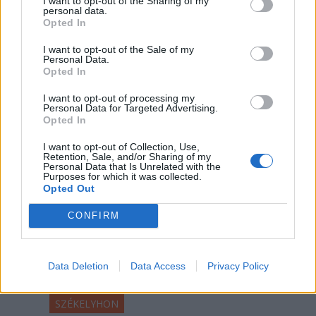
I want to opt-out of the Sharing of my
nem kedveli a mediterrán éghajlatot.
personal data.
Opted In
Ahonnan a helyiek bármit
megadnának, ha elmehetnének a
I want to opt-out of the Sale of my
Personal Data.
világon bárhova.
Opted In
I want to opt-out of processing my
Personal Data for Targeted Advertising.
Opted In
I want to opt-out of Collection, Use,
Retention, Sale, and/or Sharing of my
Personal Data that Is Unrelated with the
Purposes for which it was collected.
Opted Out
CONFIRM
Data Deletion
Data Access
Privacy Policy
SZÉKELYHON