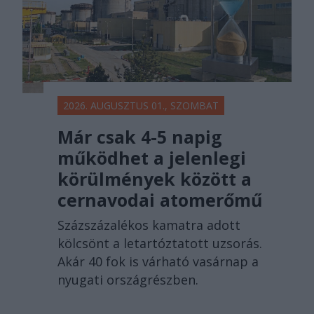
2026. AUGUSZTUS 01., SZOMBAT
Már csak 4-5 napig
működhet a jelenlegi
körülmények között a
cernavodai atomerőmű
Százszázalékos kamatra adott
kölcsönt a letartóztatott uzsorás.
Akár 40 fok is várható vasárnap a
nyugati országrészben.