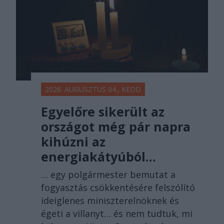
2026. AUGUSZTUS 04., KEDD
Egyelőre sikerült az
országot még pár napra
kihúzni az
energiakátyúból…
… egy polgármester bemutat a
fogyasztás csökkentésére felszólító
ideiglenes miniszterelnöknek és
égeti a villanyt… és nem tudtuk, mi