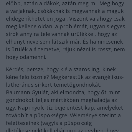
előbb, aztán a dákok, aztán meg mi. Meg hogy
a varjaknak, csókáknak is megvannak a maguk
elidegeníthetetlen jogai. Viszont valahogy csak
meg kellene oldani a problémát, ugyanis egyes
sírok annyira tele vannak ürülékkel, hogy az
elhunyt neve sem látszik már. És ha nincsenek
is ürülék alá temetve, rájuk nézni is rossz, nem
hogy odamenni.
Kérdés, persze, hogy kié a szaros ing, kinek
kéne felöltöznie? Megkerestük az evangélikus-
lutheránus sírkert temetőgondnokát,
Baumann Gyulát, aki elmondta, hogy őt mint
gondnokot teljes mértékben meghaladja az
ügy. Napi nyolc-tíz bejelentést kap, amelyeket
továbbít a püspökségre. Véleménye szerint a
feletteseinek (vagyis a püspökség
illetékeseinek) kell eljárniuk az ügyben, hogy