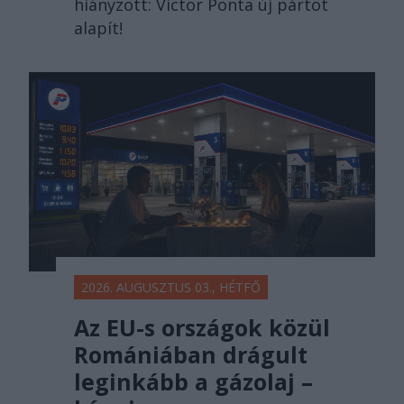
hiányzott: Victor Ponta új pártot
alapít!
2026. AUGUSZTUS 03., HÉTFŐ
Az EU-s országok közül
Romániában drágult
leginkább a gázolaj –