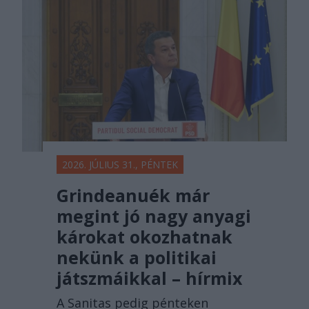
2026. JÚLIUS 31., PÉNTEK
Grindeanuék már
megint jó nagy anyagi
károkat okozhatnak
nekünk a politikai
játszmáikkal – hírmix
A Sanitas pedig pénteken