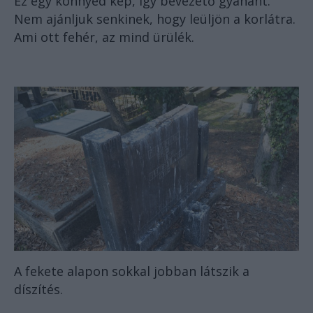
Ez egy könnyed kép, így bevezető gyanánt.
Nem ajánljuk senkinek, hogy leüljön a korlátra.
Ami ott fehér, az mind ürülék.
A fekete alapon sokkal jobban látszik a
díszítés.