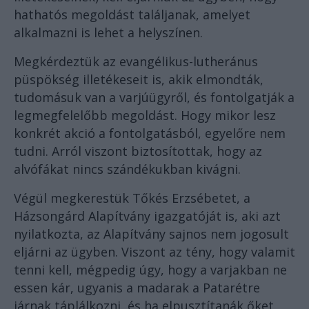
hathatós megoldást találjanak, amelyet
alkalmazni is lehet a helyszínen.
Megkérdeztük az evangélikus-lutheránus
püspökség illetékeseit is, akik elmondták,
tudomásuk van a varjúügyről, és fontolgatják a
legmegfelelőbb megoldást. Hogy mikor lesz
konkrét akció a fontolgatásból, egyelőre nem
tudni. Arról viszont biztosítottak, hogy az
alvófákat nincs szándékukban kivágni.
Végül megkerestük Tőkés Erzsébetet, a
Házsongárd Alapítvány igazgatóját is, aki azt
nyilatkozta, az Alapítvány sajnos nem jogosult
eljárni az ügyben. Viszont az tény, hogy valamit
tenni kell, mégpedig úgy, hogy a varjakban ne
essen kár, ugyanis a madarak a Patarétre
járnak táplálkozni, és ha elpusztítanák őket,