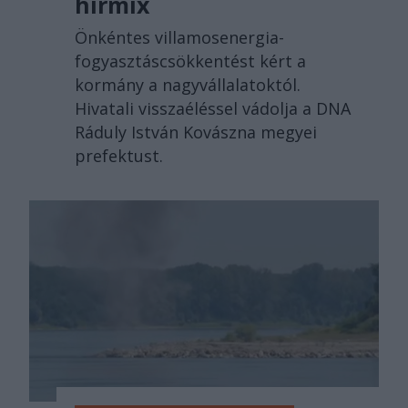
hírmix
Önkéntes villamosenergia-
fogyasztáscsökkentést kért a
kormány a nagyvállalatoktól.
Hivatali visszaéléssel vádolja a DNA
Ráduly István Kovászna megyei
prefektust.