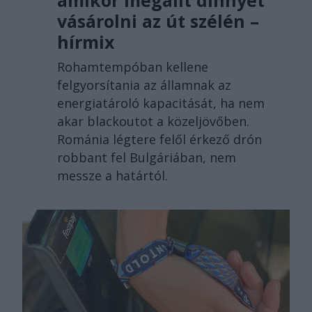
amikor megállt dinnyét
vásárolni az út szélén –
hírmix
Rohamtempóban kellene
felgyorsítania az államnak az
energiatároló kapacitását, ha nem
akar blackoutot a közeljövőben.
Románia légtere felől érkező drón
robbant fel Bulgáriában, nem
messze a határtól.