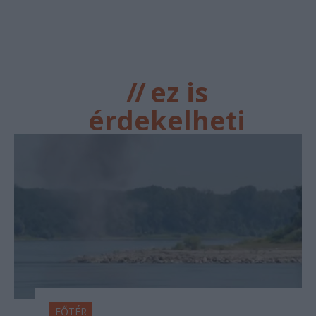
//
ez is
érdekelheti
FŐTÉR