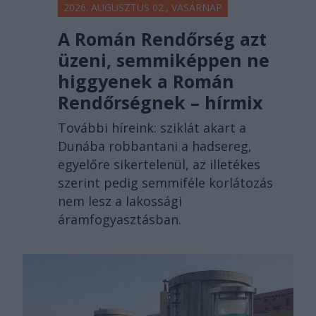
2026. AUGUSZTUS 02., VASÁRNAP
A Román Rendőrség azt
üzeni, semmiképpen ne
higgyenek a Román
Rendőrségnek – hírmix
További híreink: sziklát akart a
Dunába robbantani a hadsereg,
egyelőre sikertelenül, az illetékes
szerint pedig semmiféle korlátozás
nem lesz a lakossági
áramfogyasztásban.