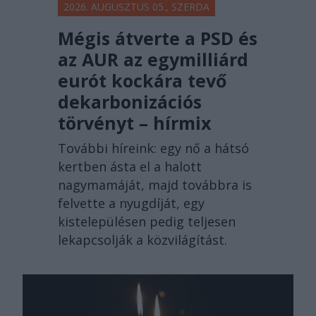
2026. AUGUSZTUS 05., SZERDA
Mégis átverte a PSD és
az AUR az egymilliárd
eurót kockára tevő
dekarbonizációs
törvényt – hírmix
További híreink: egy nő a hátsó
kertben ásta el a halott
nagymamáját, majd továbbra is
felvette a nyugdíját, egy
kistelepülésen pedig teljesen
lekapcsolják a közvilágítást.