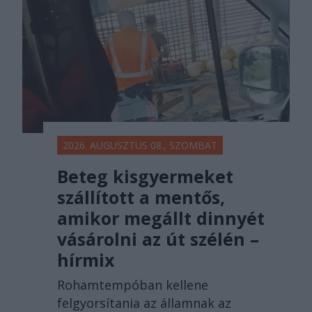
2026. AUGUSZTUS 08., SZOMBAT
Beteg kisgyermeket
szállított a mentős,
amikor megállt dinnyét
vásárolni az út szélén –
hírmix
Rohamtempóban kellene
felgyorsítania az államnak az