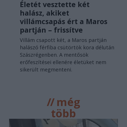
Életét vesztette két
halász, akiket
villámcsapás ért a Maros
partján – frissítve
Villám csapott két, a Maros partján
halászó férfiba csütörtök kora délután
Szászrégenben. A mentősök
erőfeszítései ellenére életüket nem
sikerült megmenteni.
//
még
több
főtér.ro