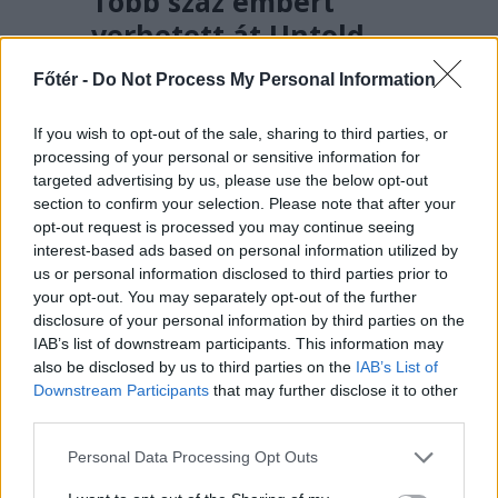
Több száz embert
verhetett át Untold-
belépőkkel egy
Főtér -
Do Not Process My Personal Information
kolozsvári férfi – hírek
pénteken
If you wish to opt-out of the sale, sharing to third parties, or
processing of your personal or sensitive information for
A rendőrség vizsgálódik
targeted advertising by us, please use the below opt-out
Kolozsváron egy fesztiválbelépőkkel
section to confirm your selection. Please note that after your
opt-out request is processed you may continue seeing
elkövetett lehetséges csalás
interest-based ads based on personal information utilized by
ügyében, a károsultak között sok a
us or personal information disclosed to third parties prior to
magyar diák. Közben alig néhány
your opt-out. You may separately opt-out of the further
szavazat hiányzik egy PSD-RMDSZ-
disclosure of your personal information by third parties on the
IAB’s list of downstream participants. This information may
kormányhoz.
also be disclosed by us to third parties on the
IAB’s List of
Downstream Participants
that may further disclose it to other
third parties.
Personal Data Processing Opt Outs