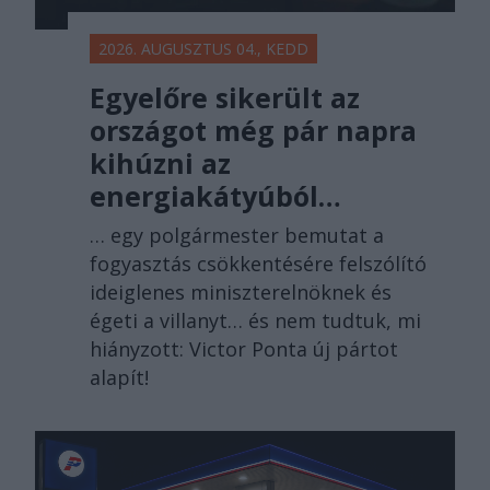
2026. AUGUSZTUS 04., KEDD
Egyelőre sikerült az
országot még pár napra
kihúzni az
energiakátyúból…
… egy polgármester bemutat a
fogyasztás csökkentésére felszólító
ideiglenes miniszterelnöknek és
égeti a villanyt… és nem tudtuk, mi
hiányzott: Victor Ponta új pártot
alapít!