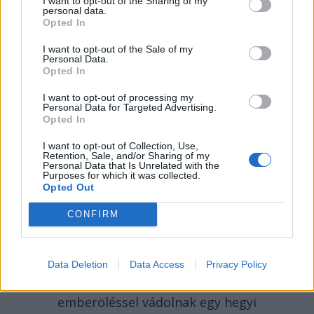
I want to opt-out of the Sharing of my
personal data.
Opted In
I want to opt-out of the Sale of my
Personal Data.
Opted In
I want to opt-out of processing my
2026. AUGUSZTUS 06., CSÜTÖRTÖK
Personal Data for Targeted Advertising.
Opted In
Bolojan: az általános
I want to opt-out of Collection, Use,
energiaválság miatt
Retention, Sale, and/or Sharing of my
Personal Data that Is Unrelated with the
rendkívüli
Purposes for which it was collected.
Opted Out
intézkedéseket hoztunk
CONFIRM
csütörtökön – hírmix
Energiatakarékosságra hívja fel a
lakosságot a kormány. Továbbá:
Data Deletion
Data Access
Privacy Policy
gondatlanságból elkövetett
emberöléssel vádolnak egy hegyi