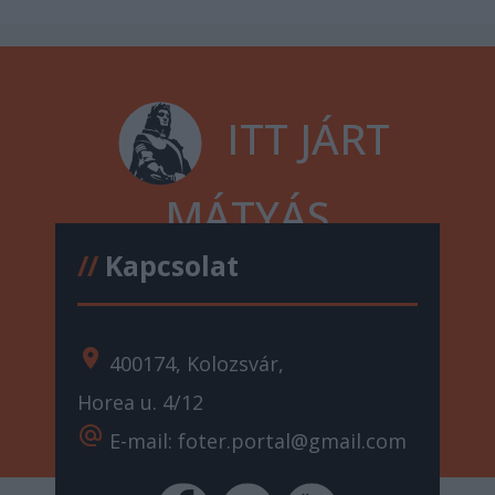
ITT JÁRT
MÁTYÁS
//
Kapcsolat
location_on
400174, Kolozsvár,
Horea u. 4/12
alternate_email
E-mail: foter.portal@gmail.com