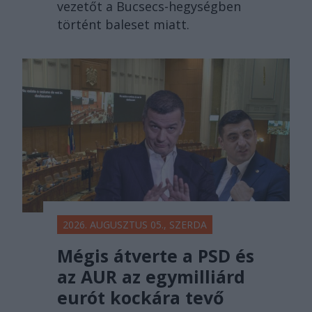
vezetőt a Bucsecs-hegységben
történt baleset miatt.
2026. AUGUSZTUS 05., SZERDA
Mégis átverte a PSD és
az AUR az egymilliárd
eurót kockára tevő