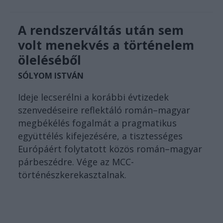
A rendszerváltás után sem
volt menekvés a történelem
öleléséből
SÓLYOM ISTVÁN
Ideje lecserélni a korábbi évtizedek
szenvedéseire reflektáló román–magyar
megbékélés fogalmát a pragmatikus
együttélés kifejezésére, a tisztességes
Európáért folytatott közös román–magyar
párbeszédre. Vége az MCC-
történészkerekasztalnak.