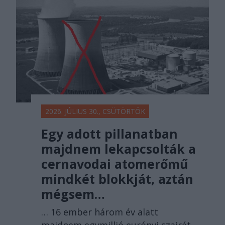
2026. JÚLIUS 30., CSÜTÖRTÖK
Egy adott pillanatban
majdnem lekapcsolták a
cernavodai atomerőmű
mindkét blokkját, aztán
mégsem…
… 16 ember három év alatt
majdnem egymillió eurónyi szajrét