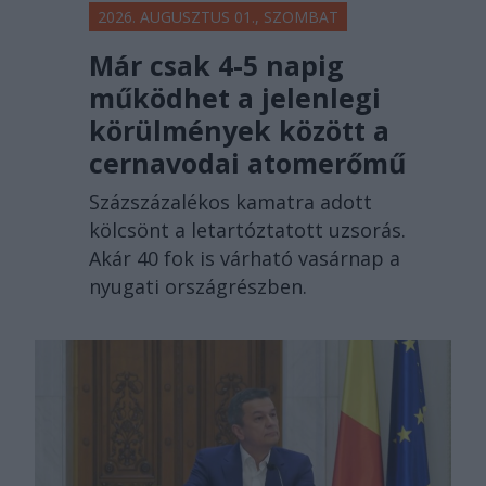
2026. AUGUSZTUS 01., SZOMBAT
Már csak 4-5 napig
működhet a jelenlegi
körülmények között a
cernavodai atomerőmű
Százszázalékos kamatra adott
kölcsönt a letartóztatott uzsorás.
Akár 40 fok is várható vasárnap a
nyugati országrészben.