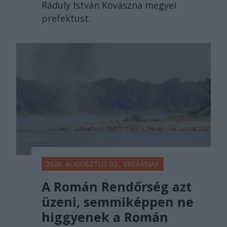
Ráduly István Kovászna megyei
prefektust.
2026. AUGUSZTUS 02., VASÁRNAP
A Román Rendőrség azt
üzeni, semmiképpen ne
higgyenek a Román