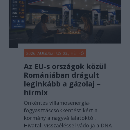
2026. AUGUSZTUS 03., HÉTFŐ
Az EU-s országok közül
Romániában drágult
leginkább a gázolaj –
hírmix
Önkéntes villamosenergia-
fogyasztáscsökkentést kért a
kormány a nagyvállalatoktól.
Hivatali visszaéléssel vádolja a DNA