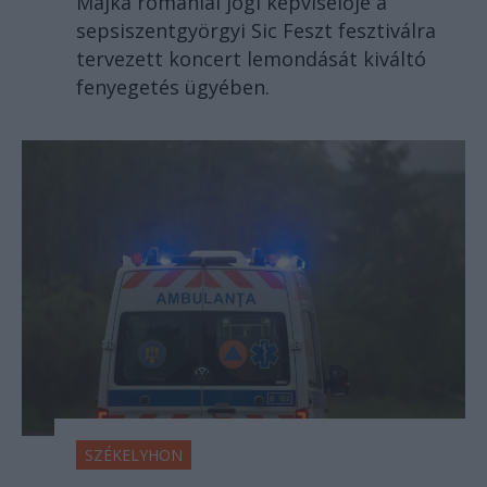
Majka romániai jogi képviselője a
sepsiszentgyörgyi Sic Feszt fesztiválra
tervezett koncert lemondását kiváltó
fenyegetés ügyében.
SZÉKELYHON