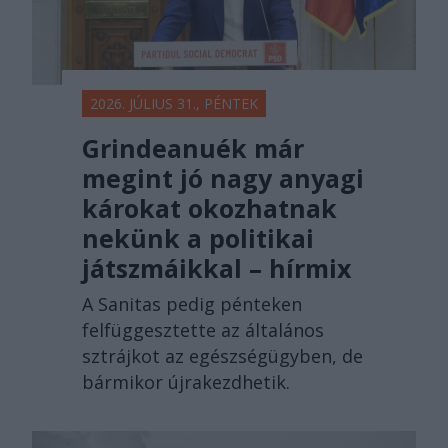
2026. JÚLIUS 31., PÉNTEK
Grindeanuék már
megint jó nagy anyagi
károkat okozhatnak
nekünk a politikai
játszmáikkal – hírmix
A Sanitas pedig pénteken
felfüggesztette az általános
sztrájkot az egészségügyben, de
bármikor újrakezdhetik.