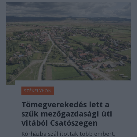
SZÉKELYHON
Tömegverekedés lett a
szűk mezőgazdasági úti
vitából Csatószegen
Kórházba szállítottak több embert,