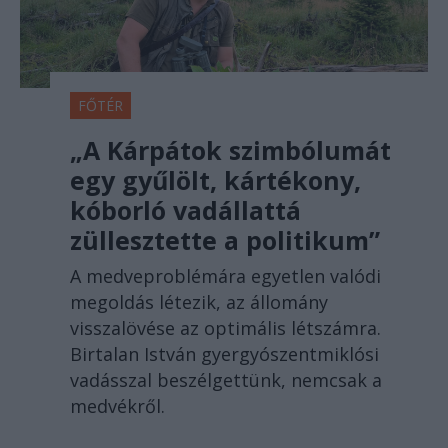
FŐTÉR
„A Kárpátok szimbólumát
egy gyűlölt, kártékony,
kóborló vadállattá
züllesztette a politikum”
A medveproblémára egyetlen valódi
megoldás létezik, az állomány
visszalövése az optimális létszámra.
Birtalan István gyergyószentmiklósi
vadásszal beszélgettünk, nemcsak a
medvékről.