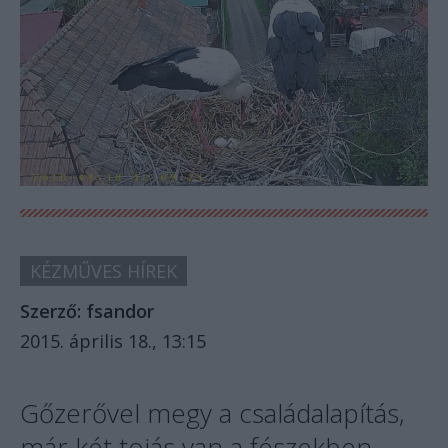
KÉZMŰVES HÍREK
Szerző:
fsandor
2015. április 18., 13:15
Gőzerővel megy a családalapítás,
már két tojás van a fészekben.