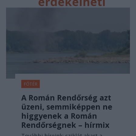
érdekelheti
FŐTÉR
A Román Rendőrség azt
üzeni, semmiképpen ne
higgyenek a Román
Rendőrségnek – hírmix
További híreink: sziklát akart a