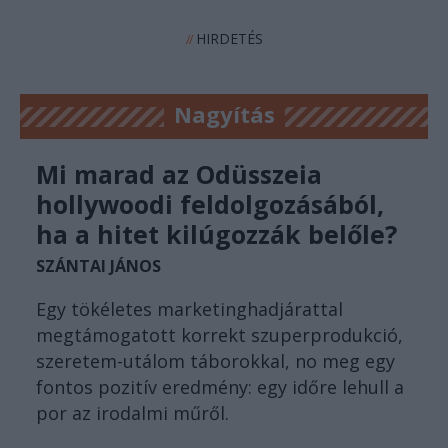
HIRDETÉS
//
Nagyítás
Mi marad az Odüsszeia
hollywoodi feldolgozásából,
ha a hitet kilúgozzák belőle?
SZÁNTAI JÁNOS
Egy tökéletes marketinghadjárattal
megtámogatott korrekt szuperprodukció,
szeretem-utálom táborokkal, no meg egy
fontos pozitív eredmény: egy időre lehull a
por az irodalmi műről.