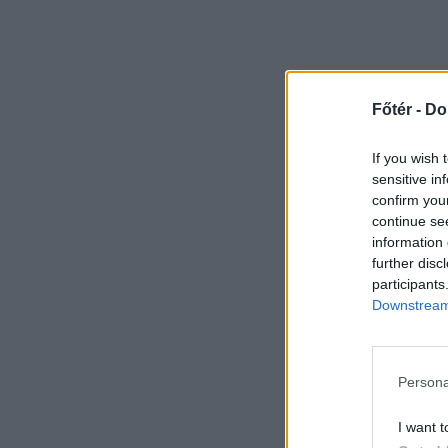
Főtér -
Do
If you wish 
sensitive in
confirm you
continue se
information 
further disc
participants
Downstream 
Persona
I want t