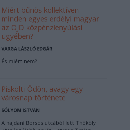
Miért bűnös kollektíven
minden egyes erdélyi magyar
az OJD közpénzlenyúlási
ügyében?
VARGA LÁSZLÓ EDGÁR
És miért nem?
Piskolti Ödön, avagy egy
városnap története
SÓLYOM ISTVÁN
A hajdani Borsos utcából lett Thököly