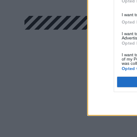
Opted 
I want t
Opted 
I want 
Advertis
Opted 
I want t
of my P
was col
Opted 