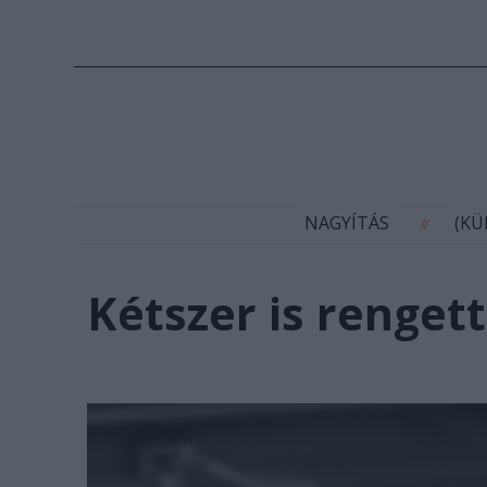
N
NAGYÍTÁS
(K
//
Kétszer is rengett 