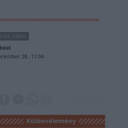
VES HÍREK
béel
ecember 28., 11:04
Különvélemény