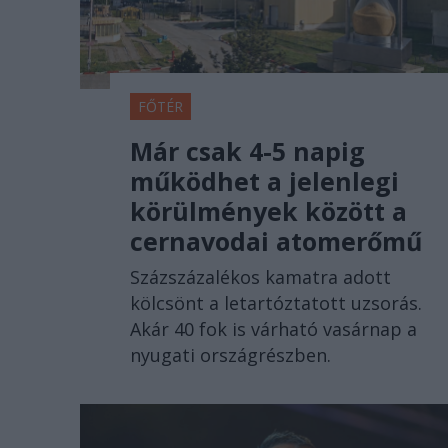
FŐTÉR
Már csak 4-5 napig
működhet a jelenlegi
körülmények között a
cernavodai atomerőmű
Százszázalékos kamatra adott
kölcsönt a letartóztatott uzsorás.
Akár 40 fok is várható vasárnap a
nyugati országrészben.