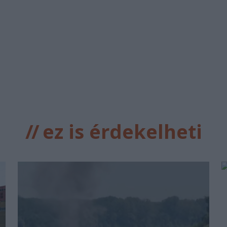
//
ez is érdekelheti