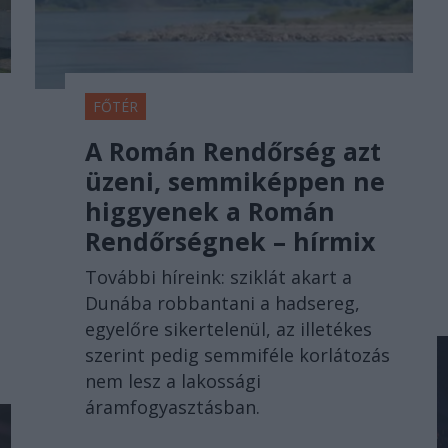
FŐTÉR
A Román Rendőrség azt
üzeni, semmiképpen ne
higgyenek a Román
Rendőrségnek – hírmix
További híreink: sziklát akart a
Dunába robbantani a hadsereg,
egyelőre sikertelenül, az illetékes
szerint pedig semmiféle korlátozás
nem lesz a lakossági
áramfogyasztásban.