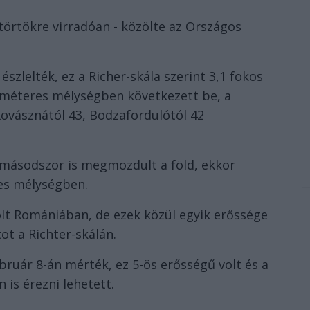
törtökre virradóan - közölte az Országos
szlelték, ez a Richer-skála szerint 3,1 fokos
ométeres mélységben következett be, a
Kovásznától 43, Bodzafordulótól 42
r másodszor is megmozdult a föld, ekkor
es mélységben.
t Romániában, de ezek közül egyik erőssége
ot a Richter-skálán.
ruár 8-án mérték, ez 5-ös erősségű volt és a
 is érezni lehetett.