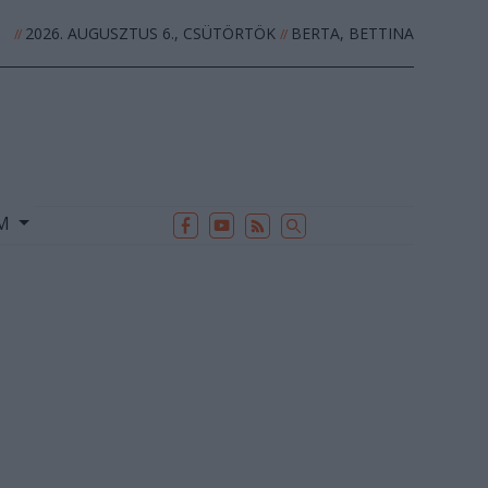
2026. AUGUSZTUS 6., CSÜTÖRTÖK
BERTA, BETTINA
//
//
EK
ARCHÍVUM
//
UM