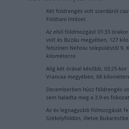
Két földrengés volt szerdáról csü
Földtani Intézet.
Az első földmozgást 01:33 órakor é
volt és Buzău megyében, 127 kil
felszínen Nehoiu településtől 9, 
kilométerre.
Alig két órával később, 03:25-ko
Vrancea megyében, 68 kilométer
Decemberben húsz földrengés vol
sem haladta meg a 3,9-es fokozat
Az év legnagyobb fölmozgását feb
Székelyföldön, illetve Bukarestben