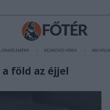
AGYÍTÁS
(KÜLÖN)VÉLEMÉNY
KÉZMŰVES HÍR
//
//
ÜLÖN)VÉLEMÉNY
KÉZMŰVES HÍREK
ARCHÍV
//
//
a föld az éjjel