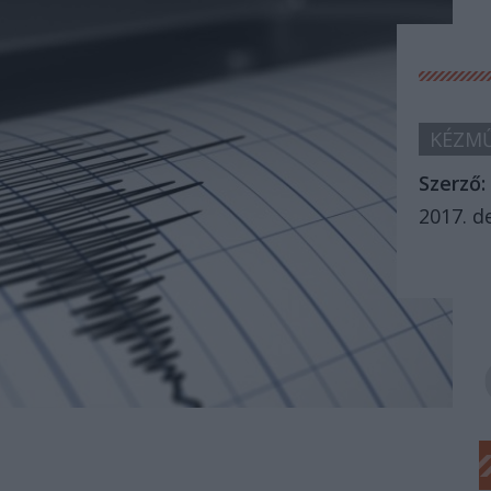
KÉZMŰ
Szerző:
2017. d