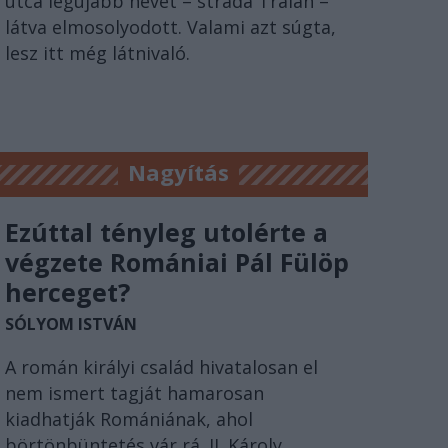
utca legújabb nevét – strada Traian –
látva elmosolyodott. Valami azt súgta,
lesz itt még látnivaló.
Nagyítás
Ezúttal tényleg utolérte a
végzete Romániai Pál Fülöp
herceget?
SÓLYOM ISTVÁN
A román királyi család hivatalosan el
nem ismert tagját hamarosan
kiadhatják Romániának, ahol
börtönbüntetés vár rá. II. Károly