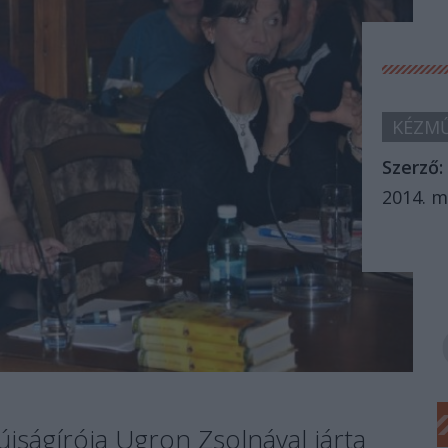
KÉZMŰ
Szerző:
2014. m
újságírója Ugron Zsolnával járta