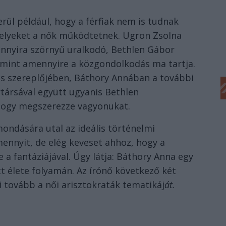
rül például, hogy a férfiak nem is tudnak
melyeket a nők működtetnek. Ugron Zsolna
annyira szörnyű uralkodó, Bethlen Gábor
, mint amennyire a közgondolkodás ma tartja.
tos szereplőjében, Báthory Annában a további
társával együtt ugyanis Bethlen
 hogy megszerezze vagyonukat.
ndására utal az ideális történelmi
mennyit, de elég keveset ahhoz, hogy a
e a fantáziájával. Úgy látja: Báthory Anna egy
ott élete folyamán. Az írónő következő két
zi tovább a női arisztokraták tematikáj
át.