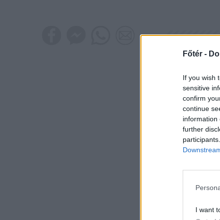
Főtér -
Do
If you wish 
sensitive in
confirm you
continue se
information 
further disc
participants
Downstream 
Persona
I want t