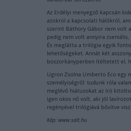
Az Erdélyi menyegző kapcsán kide
azokról a kapcsolati hálókról, a
szerint Báthory Gábor nem volt 
pedig nem volt annyira zseniális
És meglátta a trilógia egyik fon
lehetőségeket. Annát két asszony
boszorkányperben ítéltetett el,
Ugron Zsolna Umberto Eco egy mo
személyiségről: tudunk róla vala
meglévő hiátusokat az író kitölts
igen okos nő volt, aki jól lavíroz
regényével trilógiává bővítve vis
Kép: www.salt.hu