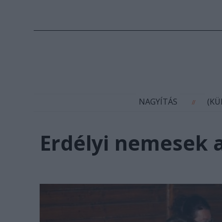
N
NAGYÍTÁS
(K
//
Erdélyi nemesek a