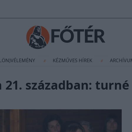
AGYÍTÁS
(KÜLÖN)VÉLEMÉNY
KÉZMŰVES HÍR
//
//
ÜLÖN)VÉLEMÉNY
KÉZMŰVES HÍREK
ARCHÍV
//
//
 21. században: turné