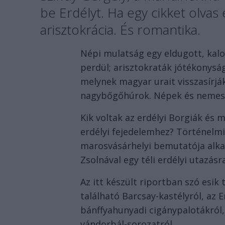
be Erdélyt. Ha egy cikket olvas
arisztokrácia. És romantika.
Népi mulatság egy eldugott, kalo
perdül; arisztokraták jótékonysá
melynek magyar urait visszasírjá
nagybőgőhúrok. Népek és nemes
Kik voltak az erdélyi Borgiák és 
erdélyi fejedelemhez? Történelmi
marosvásárhelyi bemutatója alka
Zsolnával egy téli erdélyi utazásr
Az itt készült riportban szó esi
található Barcsay-kastélyról, az 
bánffyahunyadi cigánypalotákról
vándorbál-sorozatról.