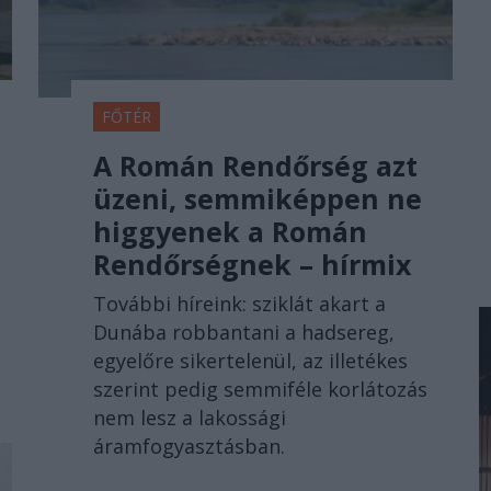
FŐTÉR
A Román Rendőrség azt
üzeni, semmiképpen ne
higgyenek a Román
Rendőrségnek – hírmix
További híreink: sziklát akart a
Dunába robbantani a hadsereg,
egyelőre sikertelenül, az illetékes
szerint pedig semmiféle korlátozás
nem lesz a lakossági
áramfogyasztásban.