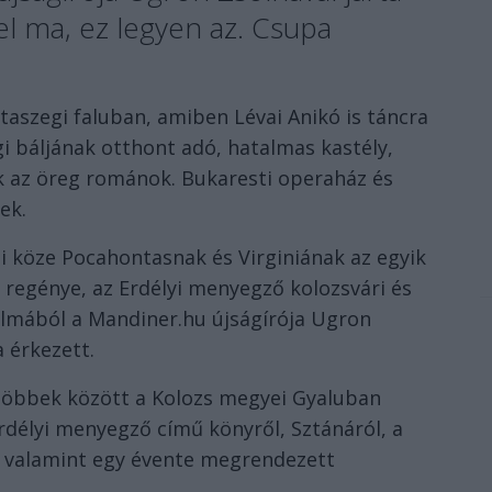
 el ma, ez legyen az. Csupa
taszegi faluban, amiben Lévai Anikó is táncra
gi báljának otthont adó, hatalmas kastély,
k az öreg románok. Bukaresti operaház és
ek.
mi köze Pocahontasnak és Virginiának az egyik
 regénye, az Erdélyi menyegző kolozsvári és
lmából a Mandiner.hu újságírója Ugron
a érkezett.
k többek között a Kolozs megyei Gyaluban
Erdélyi menyegző című könyről, Sztánáról, a
, valamint egy évente megrendezett