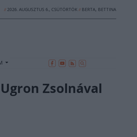
2026. AUGUSZTUS 6., CSÜTÖRTÖK
BERTA, BETTINA
//
//
EK
ARCHÍVUM
//
UM
 Ugron Zsolnával