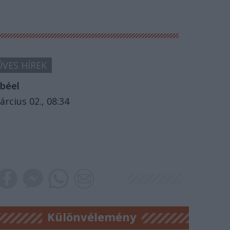
VES HÍREK
béel
árcius 02., 08:34
Különvélemény