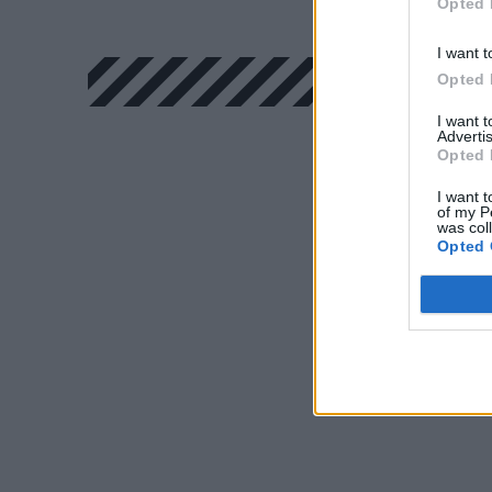
Opted 
I want t
Opted 
I want 
Advertis
Opted 
I want t
of my P
was col
Opted 