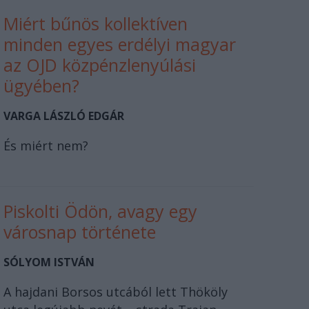
Miért bűnös kollektíven
minden egyes erdélyi magyar
az OJD közpénzlenyúlási
ügyében?
VARGA LÁSZLÓ EDGÁR
És miért nem?
Piskolti Ödön, avagy egy
városnap története
SÓLYOM ISTVÁN
A hajdani Borsos utcából lett Thököly