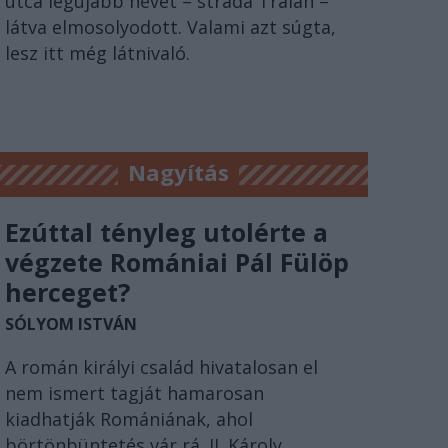
utca legújabb nevét – strada Traian –
látva elmosolyodott. Valami azt súgta,
lesz itt még látnivaló.
Nagyítás
Ezúttal tényleg utolérte a
végzete Romániai Pál Fülöp
herceget?
SÓLYOM ISTVÁN
A román királyi család hivatalosan el
nem ismert tagját hamarosan
kiadhatják Romániának, ahol
börtönbüntetés vár rá. II. Károly