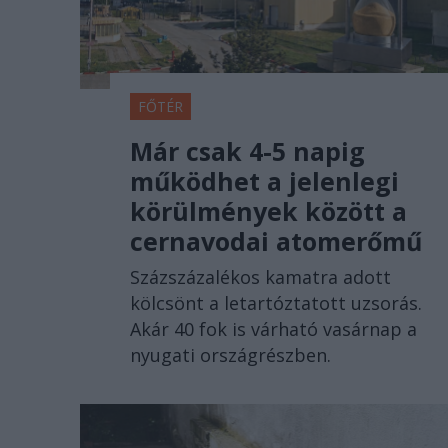
FŐTÉR
Már csak 4-5 napig
működhet a jelenlegi
körülmények között a
cernavodai atomerőmű
Százszázalékos kamatra adott
kölcsönt a letartóztatott uzsorás.
Akár 40 fok is várható vasárnap a
nyugati országrészben.