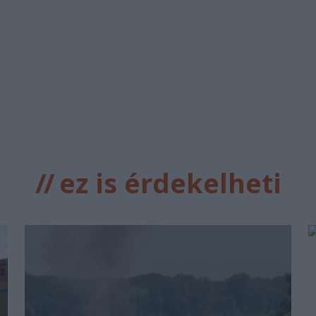
//
ez is érdekelheti