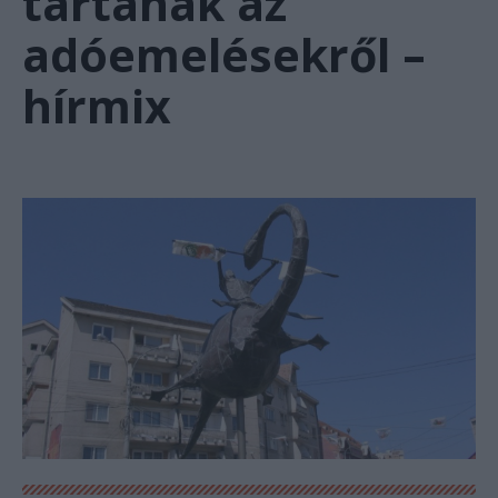
tartanak az
adóemelésekről –
hírmix