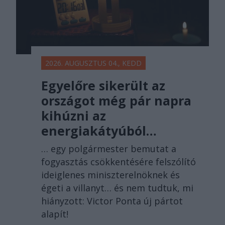
2026. AUGUSZTUS 04., KEDD
Egyelőre sikerült az
országot még pár napra
kihúzni az
energiakátyúból…
… egy polgármester bemutat a
fogyasztás csökkentésére felszólító
ideiglenes miniszterelnöknek és
égeti a villanyt… és nem tudtuk, mi
hiányzott: Victor Ponta új pártot
alapít!