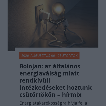
főtér.ro
2026. AUGUSZTUS 06., CSÜTÖRTÖK
Bolojan: az általános
energiaválság miatt
rendkívüli
intézkedéseket hoztunk
csütörtökön – hírmix
Energiatakarékosságra hívja fel a