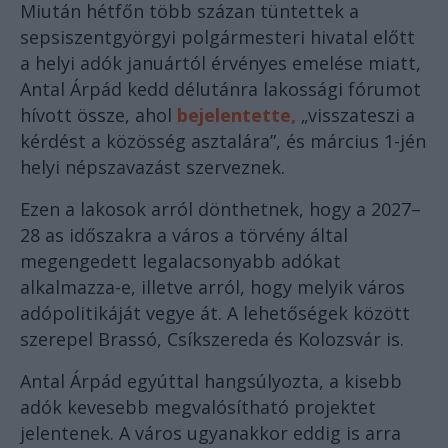
Miután hétfőn több százan tüntettek a
sepsiszentgyörgyi polgármesteri hivatal előtt
a helyi adók januártól érvényes emelése miatt,
Antal Árpád kedd délutánra lakossági fórumot
hívott össze, ahol
bejelentette,
„visszateszi a
kérdést a közösség asztalára”, és március 1-jén
helyi népszavazást szerveznek.
Ezen a lakosok arról dönthetnek, hogy a 2027–
28 as időszakra a város a törvény által
megengedett legalacsonyabb adókat
alkalmazza-e, illetve arról, hogy melyik város
adópolitikáját vegye át. A lehetőségek között
szerepel Brassó, Csíkszereda és Kolozsvár is.
Antal Árpád egyúttal hangsúlyozta, a kisebb
adók kevesebb megvalósítható projektet
jelentenek. A város ugyanakkor eddig is arra