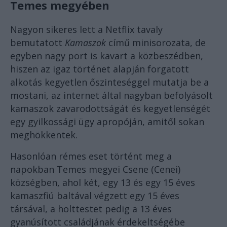
Temes megyében
Nagyon sikeres lett a Netflix tavaly
bemutatott
Kamaszok
című minisorozata, de
egyben nagy port is kavart a közbeszédben,
hiszen az igaz történet alapján forgatott
alkotás kegyetlen őszinteséggel mutatja be a
mostani, az internet által nagyban befolyásolt
kamaszok zavarodottságát és kegyetlenségét
egy gyilkossági ügy apropóján, amitől sokan
meghökkentek.
Hasonlóan rémes eset történt meg a
napokban Temes megyei Csene (Cenei)
községben, ahol két, egy 13 és egy 15 éves
kamaszfiú baltával végzett egy 15 éves
társával, a holttestet pedig a 13 éves
gyanúsított családjának érdekeltségébe