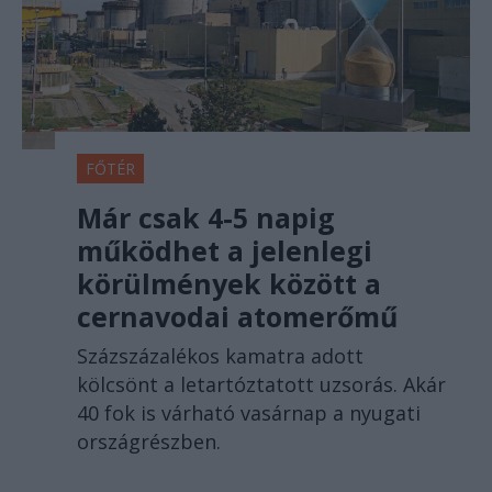
FŐTÉR
Már csak 4-5 napig
működhet a jelenlegi
körülmények között a
cernavodai atomerőmű
Százszázalékos kamatra adott
kölcsönt a letartóztatott uzsorás. Akár
40 fok is várható vasárnap a nyugati
országrészben.