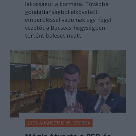
lakosságot a kormány. Továbbá:
gondatlanságból elkövetett
emberöléssel vádolnak egy hegyi
vezetőt a Bucsecs-hegységben
történt baleset miatt.
2026. AUGUSZTUS 05., SZERDA