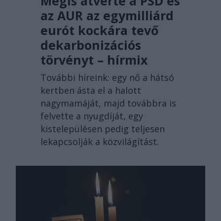
Mégis átverte a PSD és
az AUR az egymilliárd
eurót kockára tevő
dekarbonizációs
törvényt – hírmix
További híreink: egy nő a hátsó
kertben ásta el a halott
nagymamáját, majd továbbra is
felvette a nyugdíját, egy
kistelepülésen pedig teljesen
lekapcsolják a közvilágítást.