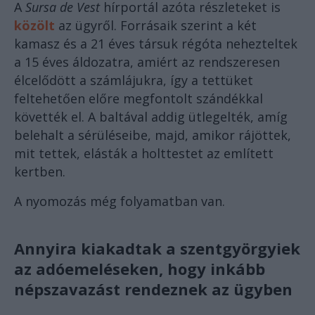
A
Sursa de Vest
hírportál azóta részleteket is
közölt
az ügyről. Forrásaik szerint a két
kamasz és a 21 éves társuk régóta nehezteltek
a 15 éves áldozatra, amiért az rendszeresen
élcelődött a számlájukra, így a tettüket
feltehetően előre megfontolt szándékkal
követték el. A baltával addig ütlegelték, amíg
belehalt a sérüléseibe, majd, amikor rájöttek,
mit tettek, elásták a holttestet az említett
kertben.
A nyomozás még folyamatban van.
Annyira kiakadtak a szentgyörgyiek
az adóemeléseken, hogy inkább
népszavazást rendeznek az ügyben