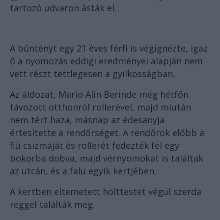
tartozó udvaron ásták el.
A bűntényt egy 21 éves férfi is végignézte, igaz
ő a nyomozás eddigi eredményei alapján nem
vett részt tettlegesen a gyilkosságban.
Az áldozat, Mario Alin Berinde még hétfőn
távozott otthonról rollerével, majd miután
nem tért haza, másnap az édesanyja
értesítette a rendőrséget. A rendőrök előbb a
fiú csizmáját és rollerét fedezték fel egy
bokorba dobva, majd vérnyomokat is találtak
az utcán, és a falu egyik kertjében.
A kertben eltemetett holttestet végül szerda
reggel találták meg.