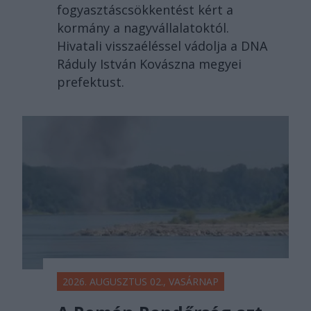
fogyasztáscsökkentést kért a
kormány a nagyvállalatoktól.
Hivatali visszaéléssel vádolja a DNA
Ráduly István Kovászna megyei
prefektust.
2026. AUGUSZTUS 02., VASÁRNAP