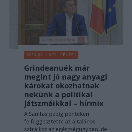
2026. JÚLIUS 31., PÉNTEK
Grindeanuék már
megint jó nagy anyagi
károkat okozhatnak
nekünk a politikai
játszmáikkal – hírmix
A Sanitas pedig pénteken
felfüggesztette az általános
sztrájkot az egészségügyben, de