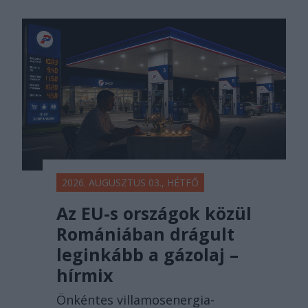
2026. AUGUSZTUS 03., HÉTFŐ
Az EU-s országok közül
Romániában drágult
leginkább a gázolaj –
hírmix
Önkéntes villamosenergia-