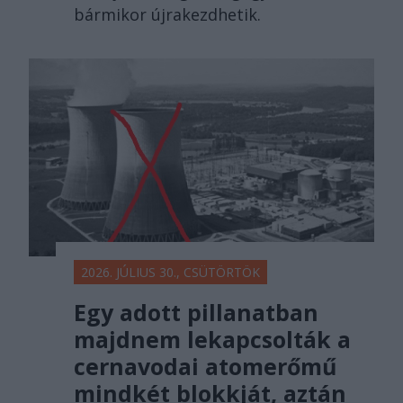
bármikor újrakezdhetik.
2026. JÚLIUS 30., CSÜTÖRTÖK
Egy adott pillanatban
majdnem lekapcsolták a
cernavodai atomerőmű
mindkét blokkját, aztán