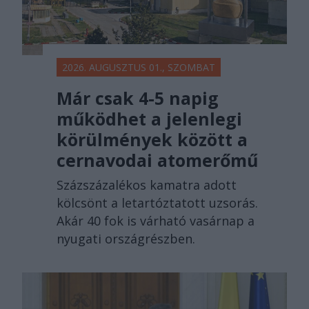
2026. AUGUSZTUS 01., SZOMBAT
Már csak 4-5 napig
működhet a jelenlegi
körülmények között a
cernavodai atomerőmű
Százszázalékos kamatra adott
kölcsönt a letartóztatott uzsorás.
Akár 40 fok is várható vasárnap a
nyugati országrészben.