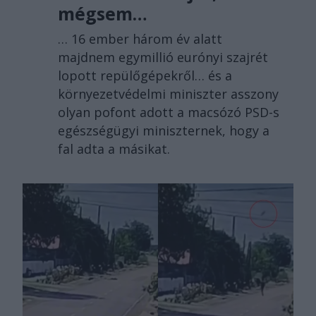
mégsem…
… 16 ember három év alatt
majdnem egymillió eurónyi szajrét
lopott repülőgépekről… és a
környezetvédelmi miniszter asszony
olyan pofont adott a macsózó PSD-s
egészségügyi miniszternek, hogy a
fal adta a másikat.