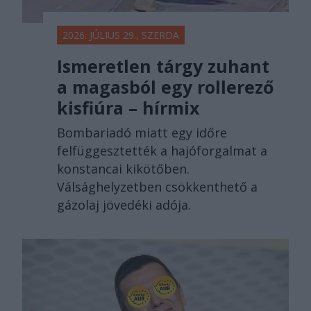
2026. JÚLIUS 29., SZERDA
Ismeretlen tárgy zuhant
a magasból egy rollerező
kisfiúra – hírmix
Bombariadó miatt egy időre
felfüggesztették a hajóforgalmat a
konstancai kikötőben.
Válsághelyzetben csökkenthető a
gázolaj jövedéki adója.