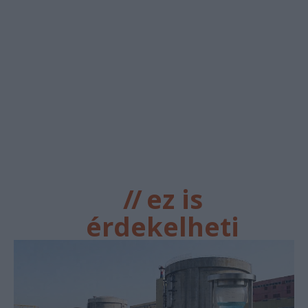
//
ez is
érdekelheti