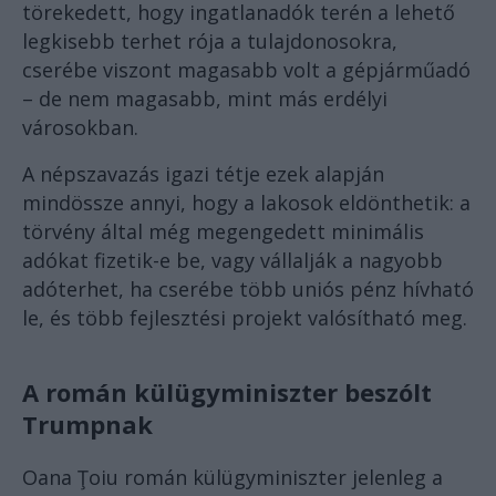
törekedett, hogy ingatlanadók terén a lehető
legkisebb terhet rója a tulajdonosokra,
cserébe viszont magasabb volt a gépjárműadó
– de nem magasabb, mint más erdélyi
városokban.
A népszavazás igazi tétje ezek alapján
mindössze annyi, hogy a lakosok eldönthetik: a
törvény által még megengedett minimális
adókat fizetik-e be, vagy vállalják a nagyobb
adóterhet, ha cserébe több uniós pénz hívható
le, és több fejlesztési projekt valósítható meg.
A román külügyminiszter beszólt
Trumpnak
Oana Ţoiu román külügyminiszter jelenleg a