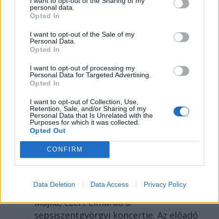
I want to opt-out of the Sharing of my
personal data.
Opted In
I want to opt-out of the Sale of my
Personal Data.
Opted In
I want to opt-out of processing my
Personal Data for Targeted Advertising.
Opted In
SZÉKELYHON
I want to opt-out of Collection, Use,
Retention, Sale, and/or Sharing of my
Életveszélyesen
Personal Data that Is Unrelated with the
Purposes for which it was collected.
megfenyegették Majkát,
Opted Out
elmarad a
CONFIRM
sepsiszentgyörgyi
koncertje
Data Deletion
Data Access
Privacy Policy
Életveszélyes fenyegetést kapott
Majka, ezért elmarad a
sepsiszentgyörgyi koncertje. Az előadó