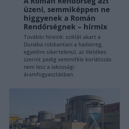
A Román Rendőrség azt
üzeni, semmiképpen ne
higgyenek a Román
Rendőrségnek – hírmix
További híreink: sziklát akart a
Dunába robbantani a hadsereg,
egyelőre sikertelenül, az illetékes
szerint pedig semmiféle korlátozás
nem lesz a lakossági
áramfogyasztásban.