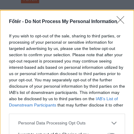
A Román Rendőrség azt
üzeni, semmiképpen ne
Főtér -
Do Not Process My Personal Information
higgyenek a Román
If you wish to opt-out of the sale, sharing to third parties, or
Rendőrségnek – hírmix
processing of your personal or sensitive information for
targeted advertising by us, please use the below opt-out
További híreink: sziklát akart a
section to confirm your selection. Please note that after your
Dunába robbantani a hadsereg,
opt-out request is processed you may continue seeing
egyelőre sikertelenül, az illetékes
interest-based ads based on personal information utilized by
szerint pedig semmiféle korlátozás
us or personal information disclosed to third parties prior to
your opt-out. You may separately opt-out of the further
nem lesz a lakossági
disclosure of your personal information by third parties on the
áramfogyasztásban.
IAB’s list of downstream participants. This information may
also be disclosed by us to third parties on the
IAB’s List of
Downstream Participants
that may further disclose it to other
third parties.
Personal Data Processing Opt Outs