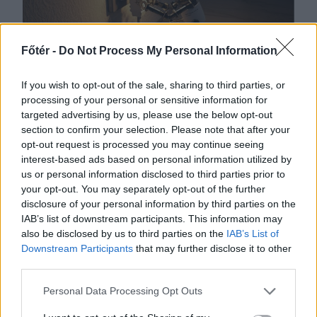
Főtér -
Do Not Process My Personal Information
If you wish to opt-out of the sale, sharing to third parties, or
processing of your personal or sensitive information for
2026. AUGUSZTUS 06., CSÜTÖRTÖK
targeted advertising by us, please use the below opt-out
section to confirm your selection. Please note that after your
Bolojan: az általános
opt-out request is processed you may continue seeing
energiaválság miatt
interest-based ads based on personal information utilized by
us or personal information disclosed to third parties prior to
rendkívüli
your opt-out. You may separately opt-out of the further
intézkedéseket hoztunk
disclosure of your personal information by third parties on the
IAB’s list of downstream participants. This information may
csütörtökön – hírmix
also be disclosed by us to third parties on the
IAB’s List of
Downstream Participants
that may further disclose it to other
Energiatakarékosságra hívja fel a
third parties.
lakosságot a kormány. Továbbá:
gondatlanságból elkövetett
Personal Data Processing Opt Outs
emberöléssel vádolnak egy hegyi