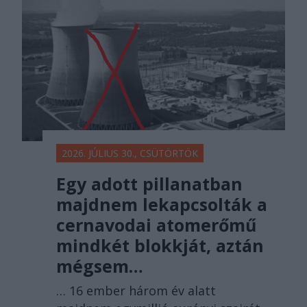
2026. JÚLIUS 30., CSÜTÖRTÖK
Egy adott pillanatban
majdnem lekapcsolták a
cernavodai atomerőmű
mindkét blokkját, aztán
mégsem…
… 16 ember három év alatt