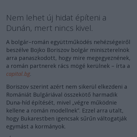
Nem lehet új hidat építeni a
Dunán, mert nincs kivel.
A bolgár–román együttműködés nehézségeiről
beszélve Bojko Boriszov bolgár miniszterelnök
arra panaszkodott, hogy mire megegyeznének,
a román partnerek rács mögé kerülnek – írta a
capital.bg
.
Boriszov szerint azért nem sikerül elkezdeni a
Romániát Bulgáriával összekötő harmadik
Duna-híd építését, mivel „végre működnie
kellene a román modellnek”. Ezzel arra utalt,
hogy Bukarestben igencsak sűrűn váltogatják
egymást a kormányok.