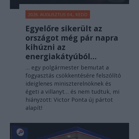
2026. AUGUSZTUS 04., KEDD
Egyelőre sikerült az
országot még pár napra
kihúzni az
energiakátyúból…
… egy polgármester bemutat a
fogyasztás csökkentésére felszólító
ideiglenes miniszterelnöknek és
égeti a villanyt… és nem tudtuk, mi
hiányzott: Victor Ponta új pártot
alapít!