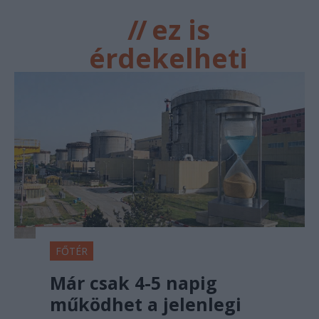
//
ez is
érdekelheti
FŐTÉR
Már csak 4-5 napig
működhet a jelenlegi