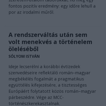
fontos pozitív eredmény: egy időre lehull a
por az irodalmi műről.
A rendszerváltás után sem
volt menekvés a történelem
öleléséből
SÓLYOM ISTVÁN
Ideje lecserélni a korábbi évtizedek
szenvedéseire reflektáló román–magyar
megbékélés fogalmát a pragmatikus
együttélés kifejezésére, a tisztességes
Európáért folytatott közös román–magyar
párbeszédre. Vége az MCC-
történészkerekasztalnak.