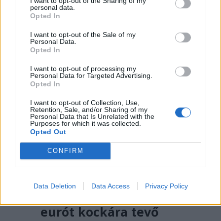
I want to opt-out of the Sharing of my
vezetőt a Bucsecs-hegységben
personal data.
Opted In
történt baleset miatt.
I want to opt-out of the Sale of my
Personal Data.
Opted In
I want to opt-out of processing my
Personal Data for Targeted Advertising.
Opted In
I want to opt-out of Collection, Use,
Retention, Sale, and/or Sharing of my
Personal Data that Is Unrelated with the
Purposes for which it was collected.
Opted Out
CONFIRM
2026. AUGUSZTUS 05., SZERDA
Mégis átverte a PSD és
Data Deletion
Data Access
Privacy Policy
az AUR az egymilliárd
eurót kockára tevő