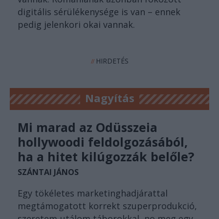
digitális sérülékenysége is van – ennek
pedig jelenkori okai vannak.
HIRDETÉS
//
Nagyítás
Mi marad az Odüsszeia
hollywoodi feldolgozásából,
ha a hitet kilúgozzák belőle?
SZÁNTAI JÁNOS
Egy tökéletes marketinghadjárattal
megtámogatott korrekt szuperprodukció,
szeretem-utálom táborokkal, no meg egy