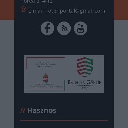
Horea u. 4/12
alternate_email
E-mail: foter.portal@gmail.com
//
Hasznos