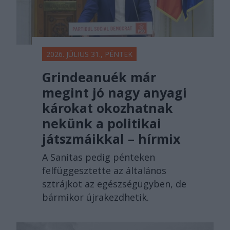
2026. JÚLIUS 31., PÉNTEK
Grindeanuék már
megint jó nagy anyagi
károkat okozhatnak
nekünk a politikai
játszmáikkal – hírmix
A Sanitas pedig pénteken
felfüggesztette az általános
sztrájkot az egészségügyben, de
bármikor újrakezdhetik.