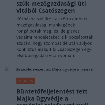
szűk mezőgazdasági úti
vitából Csatószegen
Kórházba szállítottak több embert,
mezőgazdasági munkagépek
rongálódtak meg, és ideiglenes
védelmi rendeleteket is kibocsátottak
azután, hogy szombat délután súlyos
konfliktus alakult ki Csatószegen egy
elsőbbségadási vita nyomán.
KRÓNIKA
Büntetőfeljelentést tett
Majka ügyvédje a