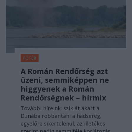
FŐTÉR
A Román Rendőrség azt
üzeni, semmiképpen ne
higgyenek a Román
Rendőrségnek – hírmix
További híreink: sziklát akart a
Dunába robbantani a hadsereg,
egyelőre sikertelenül, az illetékes
szerint pedig semmiféle korlátozás