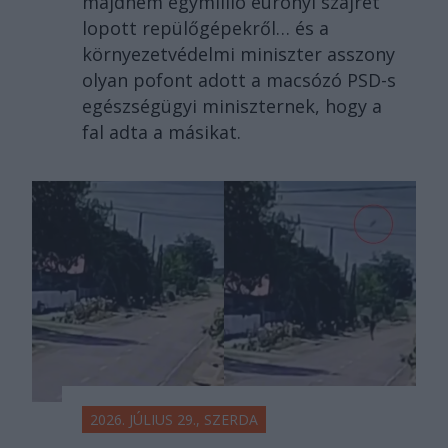
majdnem egymillió eurónyi szajrét
lopott repülőgépekről… és a
környezetvédelmi miniszter asszony
olyan pofont adott a macsózó PSD-s
egészségügyi miniszternek, hogy a
fal adta a másikat.
2026. JÚLIUS 29., SZERDA