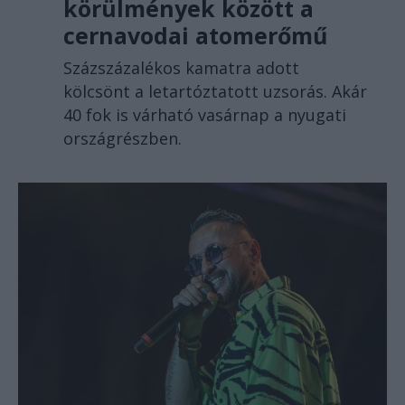
körülmények között a
cernavodai atomerőmű
Százszázalékos kamatra adott
kölcsönt a letartóztatott uzsorás. Akár
40 fok is várható vasárnap a nyugati
országrészben.