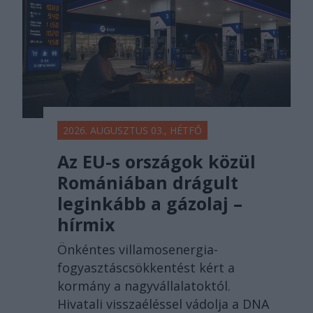
2026. AUGUSZTUS 03., HÉTFŐ
Az EU-s országok közül
Romániában drágult
leginkább a gázolaj –
hírmix
Önkéntes villamosenergia-
fogyasztáscsökkentést kért a
kormány a nagyvállalatoktól.
Hivatali visszaéléssel vádolja a DNA