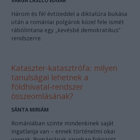
VARGA LÁSZLÓ EDGÁR
Három és fél évtizeddel a diktatúra bukása
után a romániai polgárok közel fele ismét
rábólintana egy „kevésbé demokratikus”
rendszerre.
Kataszter-katasztrófa: milyen
tanulságai lehetnek a
földhivatal-rendszer
összeomlásának?
SÁNTA MIRIÁM
Romániában szinte mindenkinek saját
ingatlanja van – ennek történelmi okai
vannak. Romániának azonban fokozott