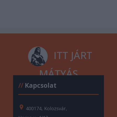
ITT JÁRT
MÁTYÁS
//
Kapcsolat
location_on
400174, Kolozsvár,