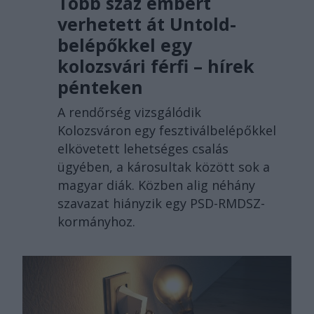
Több száz embert
verhetett át Untold-
belépőkkel egy
kolozsvári férfi – hírek
pénteken
A rendőrség vizsgálódik
Kolozsváron egy fesztiválbelépőkkel
elkövetett lehetséges csalás
ügyében, a károsultak között sok a
magyar diák. Közben alig néhány
szavazat hiányzik egy PSD-RMDSZ-
kormányhoz.