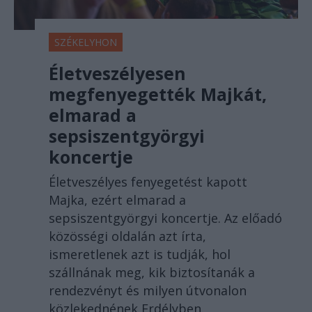
SZÉKELYHON
Életveszélyesen
megfenyegették Majkát,
elmarad a
sepsiszentgyörgyi
koncertje
Életveszélyes fenyegetést kapott
Majka, ezért elmarad a
sepsiszentgyörgyi koncertje. Az előadó
közösségi oldalán azt írta,
ismeretlenek azt is tudják, hol
szállnának meg, kik biztosítanák a
rendezvényt és milyen útvonalon
közlekednének Erdélyben.