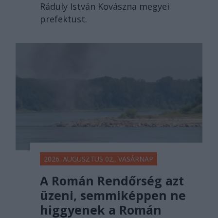
Ráduly István Kovászna megyei
prefektust.
2026. AUGUSZTUS 02., VASÁRNAP
A Román Rendőrség azt
üzeni, semmiképpen ne
higgyenek a Román