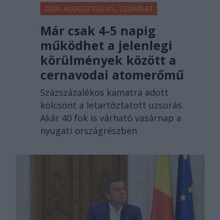
2026. AUGUSZTUS 01., SZOMBAT
Már csak 4-5 napig
működhet a jelenlegi
körülmények között a
cernavodai atomerőmű
Százszázalékos kamatra adott
kölcsönt a letartóztatott uzsorás.
Akár 40 fok is várható vasárnap a
nyugati országrészben.