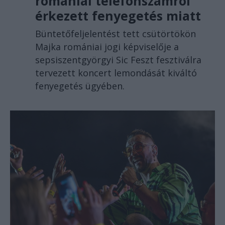
romániai telefonszámról
érkezett fenyegetés miatt
Büntetőfeljelentést tett csütörtökön
Majka romániai jogi képviselője a
sepsiszentgyörgyi Sic Feszt fesztiválra
tervezett koncert lemondását kiváltó
fenyegetés ügyében.