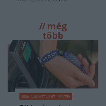
//
még
több
főtér.ro
2026. AUGUSZTUS 07., PÉNTEK