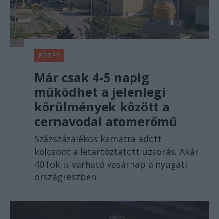
FŐTÉR
Már csak 4-5 napig
működhet a jelenlegi
körülmények között a
cernavodai atomerőmű
Százszázalékos kamatra adott
kölcsönt a letartóztatott uzsorás. Akár
40 fok is várható vasárnap a nyugati
országrészben.