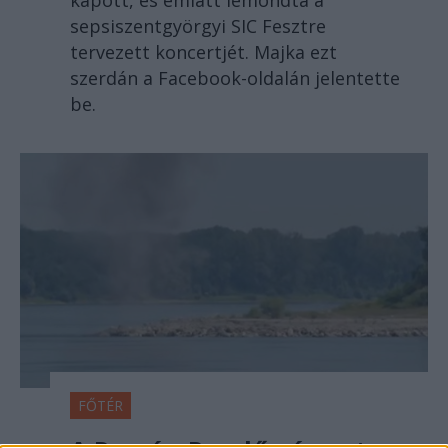
kapott, és emiatt lemondta a
sepsiszentgyörgyi SIC Fesztre
tervezett koncertjét. Majka ezt
szerdán a Facebook-oldalán jelentette
be.
FŐTÉR