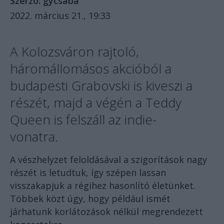
Szerző:
gycsaba
2022. március 21., 19:33
A Kolozsváron rajtoló,
háromállomásos akcióból a
budapesti Grabovski is kiveszi a
részét, majd a végén a Teddy
Queen is felszáll az indie-
vonatra.
A vészhelyzet feloldásával a szigorítások nagy
részét is letudtuk, így szépen lassan
visszakapjuk a régihez hasonlító életünket.
Többek közt úgy, hogy például ismét
járhatunk korlátozások nélkül megrendezett