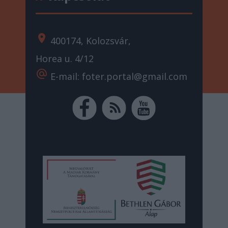
location_on
400174, Kolozsvár,
Horea u. 4/12
alternate_email
E-mail: foter.portal@gmail.com