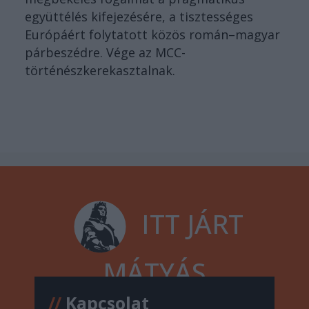
együttélés kifejezésére, a tisztességes
Európáért folytatott közös román–magyar
párbeszédre. Vége az MCC-
történészkerekasztalnak.
ITT JÁRT
MÁTYÁS
//
Kapcsolat