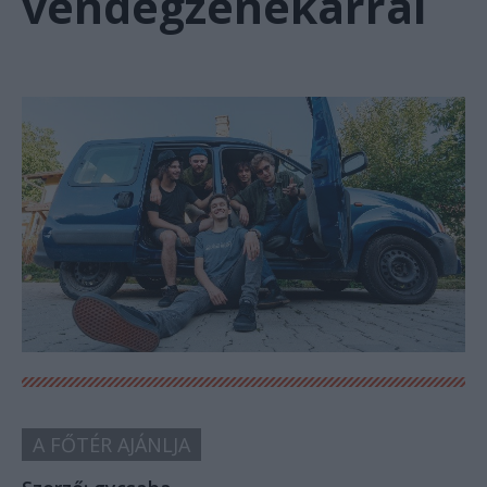
vendégzenekarral
A FŐTÉR AJÁNLJA