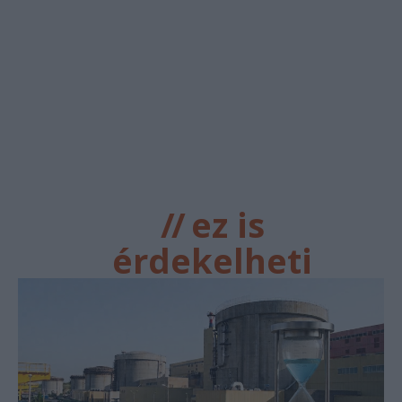
//
ez is
érdekelheti