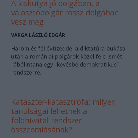
A kiskutya jó dolgában, a
választópolgár rossz dolgában
vész meg
VARGA LÁSZLÓ EDGÁR
Három és fél évtizeddel a diktatúra bukása
után a romániai polgárok közel fele ismét
rábólintana egy „kevésbé demokratikus”
rendszerre.
Kataszter-katasztrófa: milyen
tanulságai lehetnek a
földhivatal-rendszer
összeomlásának?