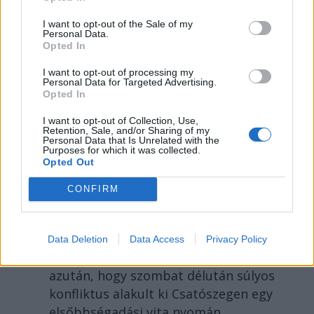
I want to opt-out of the Sale of my
Personal Data.
Opted In
I want to opt-out of processing my
Personal Data for Targeted Advertising.
Opted In
SZÉKELYHON
I want to opt-out of Collection, Use,
Tömegverekedés lett a
Retention, Sale, and/or Sharing of my
Personal Data that Is Unrelated with the
Purposes for which it was collected.
szűk mezőgazdasági úti
Opted Out
vitából Csatószegen
CONFIRM
Kórházba szállítottak több embert,
mezőgazdasági munkagépek
rongálódtak meg, és ideiglenes
Data Deletion
Data Access
Privacy Policy
védelmi rendeleteket is kibocsátottak
azután, hogy szombat délután súlyos
konfliktus alakult ki Csatószegen egy
elsőbbségadási vita nyomán.