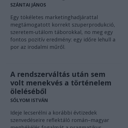
SZÁNTAI JÁNOS
Egy tökéletes marketinghadjárattal
megtámogatott korrekt szuperprodukció,
szeretem-utálom táborokkal, no meg egy
fontos pozitív eredmény: egy időre lehull a
por az irodalmi műről.
A rendszerváltás után sem
volt menekvés a történelem
öleléséből
SÓLYOM ISTVÁN
Ideje lecserélni a korábbi évtizedek
szenvedéseire reflektáló román–magyar
megbékélés fogalmát a pragmatikus