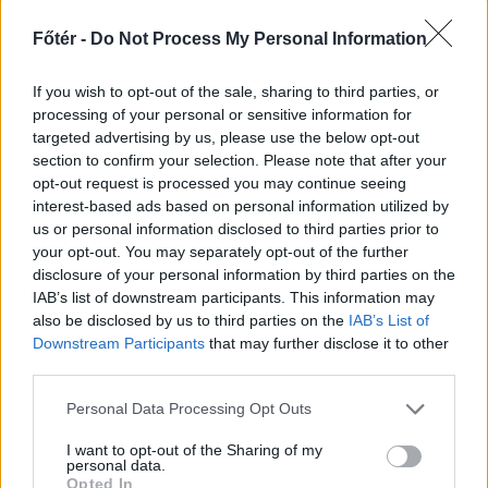
A Román Rendőrség azt
üzeni, semmiképpen ne
Főtér -
Do Not Process My Personal Information
higgyenek a Román
Rendőrségnek – hírmix
If you wish to opt-out of the sale, sharing to third parties, or
processing of your personal or sensitive information for
További híreink: sziklát akart a
targeted advertising by us, please use the below opt-out
section to confirm your selection. Please note that after your
Dunába robbantani a hadsereg,
opt-out request is processed you may continue seeing
egyelőre sikertelenül, az illetékes
interest-based ads based on personal information utilized by
szerint pedig semmiféle korlátozás
us or personal information disclosed to third parties prior to
nem lesz a lakossági
your opt-out. You may separately opt-out of the further
disclosure of your personal information by third parties on the
áramfogyasztásban.
IAB’s list of downstream participants. This information may
also be disclosed by us to third parties on the
IAB’s List of
Downstream Participants
that may further disclose it to other
third parties.
Personal Data Processing Opt Outs
I want to opt-out of the Sharing of my
personal data.
Opted In