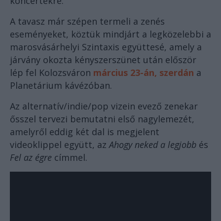
koncertekre.
A tavasz már szépen termeli a zenés
eseményeket, köztük mindjárt a legközelebbi a
marosvásárhelyi Szintaxis együttesé, amely a
járvány okozta kényszerszünet után először
lép fel Kolozsváron
március 23-án, szerdán
a
Planetárium kávézóban.
Az alternatív/indie/pop vizein evező zenekar
ősszel tervezi bemutatni első nagylemezét,
amelyről eddig két dal is megjelent
videoklippel együtt, az
Ahogy neked a legjobb
és
Fel az égre
címmel.