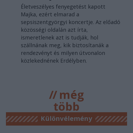
Életveszélyes fenyegetést kapott
Majka, ezért elmarad a
sepsiszentgyörgyi koncertje. Az előadó
közösségi oldalán azt írta,
ismeretlenek azt is tudják, hol
szállnának meg, kik biztosítanák a
rendezvényt és milyen útvonalon
közlekednének Erdélyben.
//
még
több
főtér.ro
Különvélemény