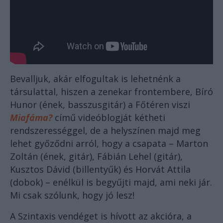
Bevalljuk, akár elfogultak is lehetnénk a
társulattal, hiszen a zenekar frontembere, Bíró
Hunor (ének, basszusgitár) a Főtéren viszi
Miafáma?
című videóblogját kétheti
rendszerességgel, de a helyszínen majd meg
lehet győződni arról, hogy a csapata – Marton
Zoltán (ének, gitár), Fábián Lehel (gitár),
Kusztos Dávid (billentyűk) és Horvát Attila
(dobok) – enélkül is begyűjti majd, ami neki jár.
Mi csak szólunk, hogy jó lesz!
A Szintaxis vendéget is hívott az akcióra, a