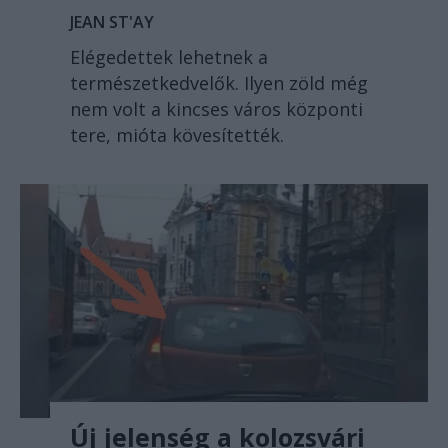
JEAN ST'AY
Elégedettek lehetnek a
természetkedvelők. Ilyen zöld még
nem volt a kincses város központi
tere, mióta kövesítették.
Új jelenség a kolozsvári