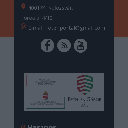
location_on
400174, Kolozsvár,
Horea u. 4/12
alternate_email
E-mail: foter.portal@gmail.com
//
Hasznos