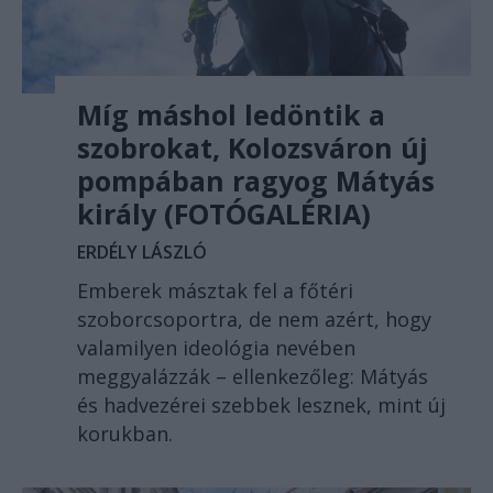
Míg máshol ledöntik a
szobrokat, Kolozsváron új
pompában ragyog Mátyás
király (FOTÓGALÉRIA)
ERDÉLY LÁSZLÓ
Emberek másztak fel a főtéri
szoborcsoportra, de nem azért, hogy
valamilyen ideológia nevében
meggyalázzák – ellenkezőleg: Mátyás
és hadvezérei szebbek lesznek, mint új
korukban.