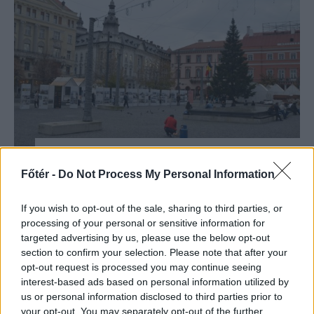
Kolozsvár főterén már van
Főtér -
Do Not Process My Personal Information
karácsonyfa, valamint egy
ember, aki
If you wish to opt-out of the sale, sharing to third parties, or
disznópörzsölővel hevíti a
processing of your personal or sensitive information for
targeted advertising by us, please use the below opt-out
burkolatköveket
section to confirm your selection. Please note that after your
opt-out request is processed you may continue seeing
EDGÁR
interest-based ads based on personal information utilized by
Most komolyan, november 13-án?? Kis
us or personal information disclosed to third parties prior to
your opt-out. You may separately opt-out of the further
kelet-európai szürrealizmus.