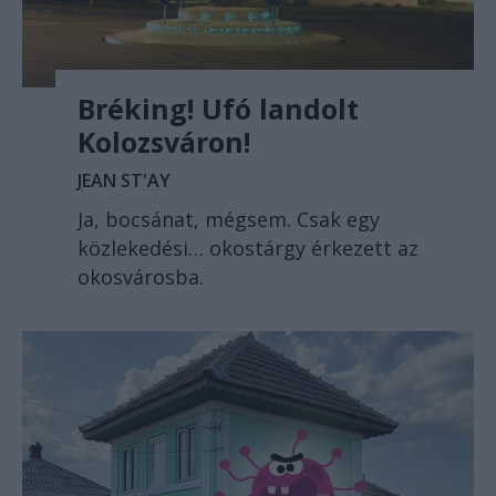
Bréking! Ufó landolt
Kolozsváron!
JEAN ST'AY
Ja, bocsánat, mégsem. Csak egy
közlekedési… okostárgy érkezett az
okosvárosba.