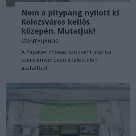
Nem a pitypang nyílott ki
Kolozsváros kellős
közepén. Mutatjuk!
SZÁNTAI JÁNOS
A Papaver rhoeas szökkent szárba
szerelemvörösen a lélektelen
aszfaltból.