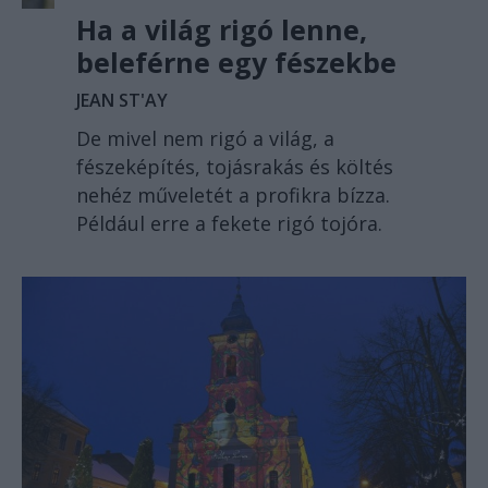
Ha a világ rigó lenne,
beleférne egy fészekbe
JEAN ST'AY
De mivel nem rigó a világ, a
fészeképítés, tojásrakás és költés
nehéz műveletét a profikra bízza.
Például erre a fekete rigó tojóra.