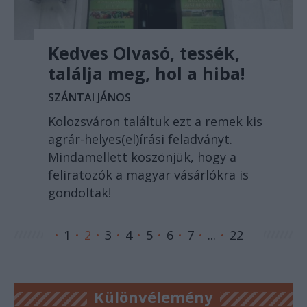
Kedves Olvasó, tessék,
találja meg, hol a hiba!
SZÁNTAI JÁNOS
Kolozsváron találtuk ezt a remek kis
agrár-helyes(el)írási feladványt.
Mindamellett köszönjük, hogy a
feliratozók a magyar vásárlókra is
gondoltak!
1
2
3
4
5
6
7
...
22
Különvélemény