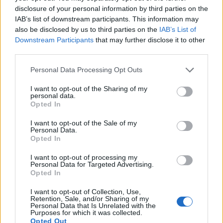
disclosure of your personal information by third parties on the
IAB’s list of downstream participants. This information may
also be disclosed by us to third parties on the
IAB’s List of
Downstream Participants
that may further disclose it to other
third parties.
Personal Data Processing Opt Outs
I want to opt-out of the Sharing of my
personal data.
Opted In
I want to opt-out of the Sale of my
Personal Data.
Opted In
Kimért robothang
I want to opt-out of processing my
dübörgött Kolozsvár
Personal Data for Targeted Advertising.
Opted In
főterén
I want to opt-out of Collection, Use,
FSANDOR
Retention, Sale, and/or Sharing of my
Personal Data that Is Unrelated with the
Purposes for which it was collected.
Nem, nem a Kraftwerk nyitotta meg az
Opted Out