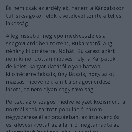
És nem csak az erdélyiek, hanem a Kárpátokon
túli síkságokon élők kivételével szinte a teljes
lakosság.
A legfrissebb meglepő medveészlelés a
snagovi erdőben történt, Bukaresttől alig
néhány kilométerre. Nohát, Bukarest azért
nem kimondottan medvés hely, a Kárpátok
délkeleti kanyarulatától olyan hatvan
kilométerre fekszik, úgy látszik, hogy az öt
mázsás medvének, amit a snagovi erdész
látott, ez nem olyan nagy távolság.
Persze, az országos medvehelyzet közismert, a
normálisnak tartott populáció három-
négyszerese él az országban, az intervenciós
és kilövési kvótát az államfő megtámadta az