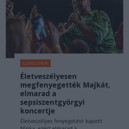
SZÉKELYHON
Életveszélyesen
megfenyegették Majkát,
elmarad a
sepsiszentgyörgyi
koncertje
Életveszélyes fenyegetést kapott
Majka, ezért elmarad a