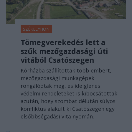
SZÉKELYHON
Tömegverekedés lett a
szűk mezőgazdasági úti
vitából Csatószegen
Kórházba szállítottak több embert,
mezőgazdasági munkagépek
rongálódtak meg, és ideiglenes
védelmi rendeleteket is kibocsátottak
azután, hogy szombat délután súlyos
konfliktus alakult ki Csatószegen egy
elsőbbségadási vita nyomán.