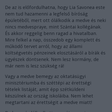
De az is előfordulhatna, hogy Lia Savonea este
nem tud hazamenni a legfelső bíróság
épületéből, mert ott ólálkodik a medve és neki
nincs medvespraye, mint Szántai kollégának.
És akkor reggelig benn ragad a hivatalban.
Mire felkel a nap, összedob egy komplett és
működő tervet arról, hogy az állami
költségvetés pénzeinek elosztásáról a bírák és
ügyészek döntsenek. Nem lesz kormány, de
már nem is lesz szükség rá!
Vagy a medve bemegy az oktatásügyi
minisztériumba és széttépi az érettségi
tételek listáját, amit épp szétküldeni
készülnek az ország iskoláiba. Nem lehet
megtartani az érettségit a medve miatt!