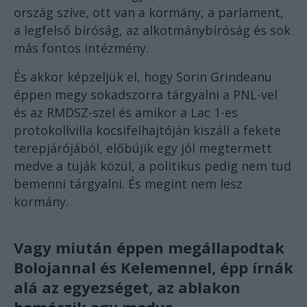
ország szíve, ott van a kormány, a parlament,
a legfelső bíróság, az alkotmánybíróság és sok
más fontos intézmény.
És akkor képzeljük el, hogy Sorin Grindeanu
éppen megy sokadszorra tárgyalni a PNL-vel
és az RMDSZ-szel és amikor a Lac 1-es
protokollvilla kocsifelhajtóján kiszáll a fekete
terepjárójából, előbújik egy jól megtermett
medve a tuják közül, a politikus pedig nem tud
bemenni tárgyalni. És megint nem lesz
kormány.
Vagy miután éppen megállapodtak
Bolojannal és Kelemennel, épp írnák
alá az egyezséget, az ablakon