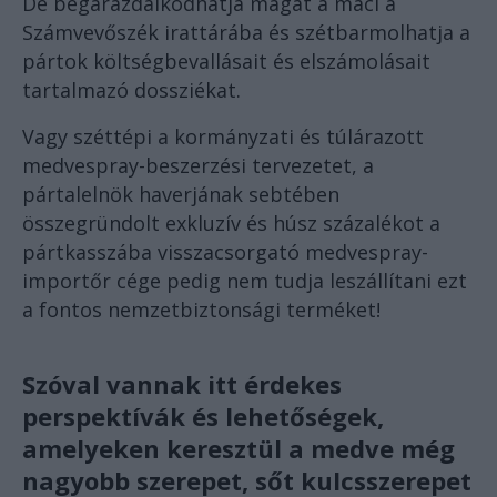
De begarázdálkodhatja magát a maci a
Számvevőszék irattárába és szétbarmolhatja a
pártok költségbevallásait és elszámolásait
tartalmazó dossziékat.
Vagy széttépi a kormányzati és túlárazott
medvespray-beszerzési tervezetet, a
pártalelnök haverjának sebtében
összegründolt exkluzív és húsz százalékot a
pártkasszába visszacsorgató medvespray-
importőr cége pedig nem tudja leszállítani ezt
a fontos nemzetbiztonsági terméket!
Szóval vannak itt érdekes
perspektívák és lehetőségek,
amelyeken keresztül a medve még
nagyobb szerepet, sőt kulcsszerepet