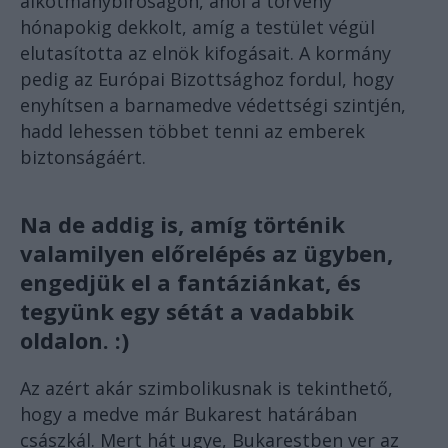
alkotmánybíróságon, ahol a törvény
hónapokig dekkolt, amíg a testület végül
elutasította az elnök kifogásait. A kormány
pedig az Európai Bizottsághoz fordul, hogy
enyhítsen a barnamedve védettségi szintjén,
hadd lehessen többet tenni az emberek
biztonságáért.
Na de addig is, amíg történik
valamilyen előrelépés az ügyben,
engedjük el a fantáziánkat, és
tegyünk egy sétát a vadabbik
oldalon. :)
Az azért akár szimbolikusnak is tekinthető,
hogy a medve már Bukarest határában
császkál. Mert hát ugye, Bukarestben ver az