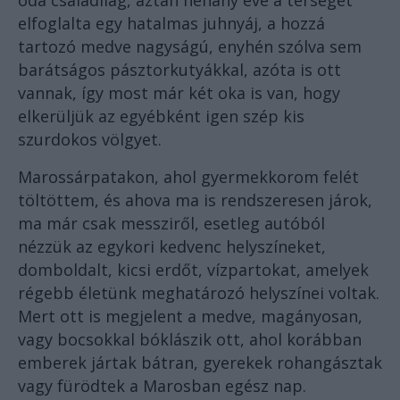
oda családilag, aztán néhány éve a térséget
elfoglalta egy hatalmas juhnyáj, a hozzá
tartozó medve nagyságú, enyhén szólva sem
barátságos pásztorkutyákkal, azóta is ott
vannak, így most már két oka is van, hogy
elkerüljük az egyébként igen szép kis
szurdokos völgyet.
Marossárpatakon, ahol gyermekkorom felét
töltöttem, és ahova ma is rendszeresen járok,
ma már csak messziről, esetleg autóból
nézzük az egykori kedvenc helyszíneket,
domboldalt, kicsi erdőt, vízpartokat, amelyek
régebb életünk meghatározó helyszínei voltak.
Mert ott is megjelent a medve, magányosan,
vagy bocsokkal bóklászik ott, ahol korábban
emberek jártak bátran, gyerekek rohangásztak
vagy fürödtek a Marosban egész nap.