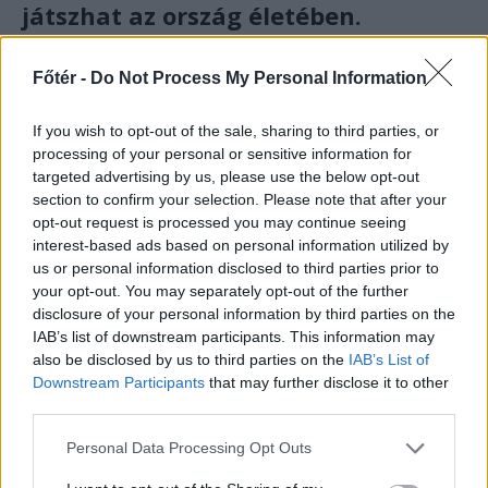
játszhat az ország életében.
És a jelen állás szerint ezért teljes mértékben
Főtér -
Do Not Process My Personal Information
Brüsszel lesz a hibás, ha az Európai Bizottság
nem veszi le a fokozottan védett fajok
If you wish to opt-out of the sale, sharing to third parties, or
listájáról a barnamedvét.
processing of your personal or sensitive information for
targeted advertising by us, please use the below opt-out
Úgyhogy Szántai kolléga, jól tetted, hogy
section to confirm your selection. Please note that after your
opt-out request is processed you may continue seeing
megvetted azt a medvesprayt, lehet, hogy épp
interest-based ads based on personal information utilized by
te fogod vele a Bükkben megakadályozni, hogy
us or personal information disclosed to third parties prior to
az ország sorsát döntően befolyásoló maci
your opt-out. You may separately opt-out of the further
levándoroljon Bukarestbe és ott hallatlan
disclosure of your personal information by third parties on the
dolgokat műveljen.
IAB’s list of downstream participants. This information may
also be disclosed by us to third parties on the
IAB’s List of
Downstream Participants
that may further disclose it to other
third parties.
Personal Data Processing Opt Outs