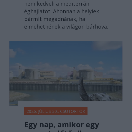
nem kedveli a mediterrán
éghajlatot. Ahonnan a helyiek
bármit megadnának, ha
elmehetnének a világon bárhova.
2026. JÚLIUS 30., CSÜTÖRTÖK
Egy nap, amikor egy