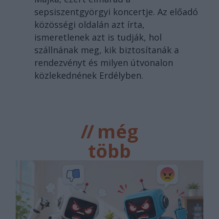
sepsiszentgyörgyi koncertje. Az előadó
közösségi oldalán azt írta,
ismeretlenek azt is tudják, hol
szállnának meg, kik biztosítanák a
rendezvényt és milyen útvonalon
közlekednének Erdélyben.
//
még
több
főtér.ro