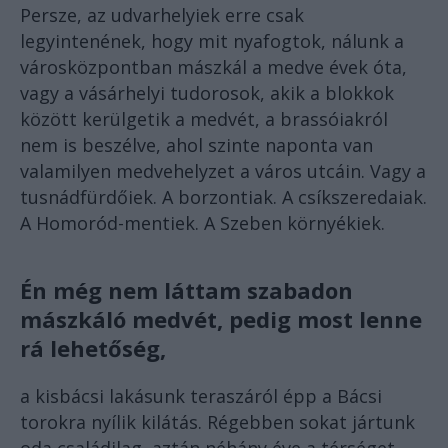
Persze, az udvarhelyiek erre csak
legyintenének, hogy mit nyafogtok, nálunk a
városközpontban mászkál a medve évek óta,
vagy a vásárhelyi tudorosok, akik a blokkok
között kerülgetik a medvét, a brassóiakról
nem is beszélve, ahol szinte naponta van
valamilyen medvehelyzet a város utcáin. Vagy a
tusnádfürdőiek. A borzontiak. A csíkszeredaiak.
A Homoród-mentiek. A Szeben környékiek.
Én még nem láttam szabadon
mászkáló medvét, pedig most lenne
rá lehetőség,
a kisbácsi lakásunk teraszáról épp a Bácsi
torokra nyílik kilátás. Régebben sokat jártunk