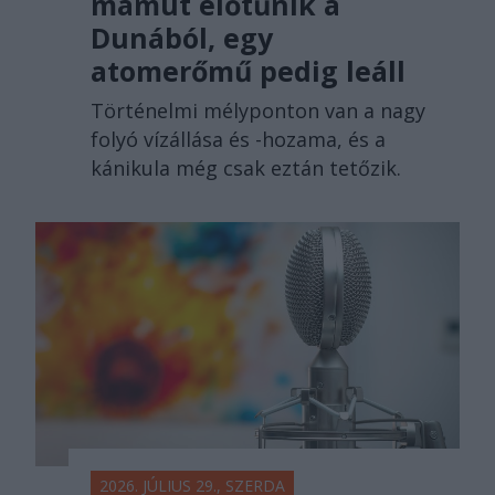
mamut előtűnik a
Dunából, egy
atomerőmű pedig leáll
Történelmi mélyponton van a nagy
folyó vízállása és -hozama, és a
kánikula még csak eztán tetőzik.
2026. JÚLIUS 29., SZERDA