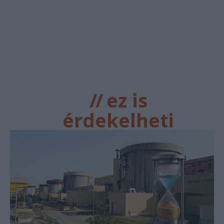
//
ez is
érdekelheti