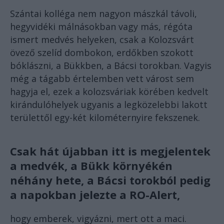
Szántai kolléga nem nagyon mászkál távoli,
hegyvidéki málnásokban vagy más, régóta
ismert medvés helyeken, csak a Kolozsvárt
övező szelíd dombokon, erdőkben szokott
bóklászni, a Bükkben, a Bácsi torokban. Vagyis
még a tágabb értelemben vett várost sem
hagyja el, ezek a kolozsváriak körében kedvelt
kirándulóhelyek ugyanis a legközelebbi lakott
területtől egy-két kilométernyire fekszenek.
Csak hát újabban itt is megjelentek
a medvék, a Bükk környékén
néhány hete, a Bácsi torokból pedig
a napokban jelezte a RO-Alert,
hogy emberek, vigyázni, mert ott a maci.