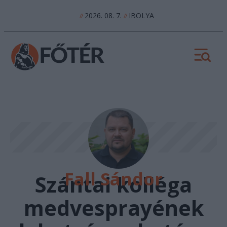
2026. 08. 7.
IBOLYA
//
//
Fall Sándor
Szántai kolléga
medvesprayének