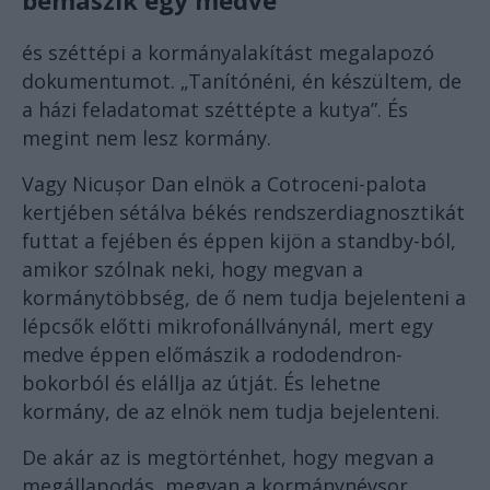
bemászik egy medve
és széttépi a kormányalakítást megalapozó
dokumentumot. „Tanítónéni, én készültem, de
a házi feladatomat széttépte a kutya”. És
megint nem lesz kormány.
Vagy Nicușor Dan elnök a Cotroceni-palota
kertjében sétálva békés rendszerdiagnosztikát
futtat a fejében és éppen kijön a standby-ból,
amikor szólnak neki, hogy megvan a
kormánytöbbség, de ő nem tudja bejelenteni a
lépcsők előtti mikrofonállványnál, mert egy
medve éppen előmászik a rododendron-
bokorból és elállja az útját. És lehetne
kormány, de az elnök nem tudja bejelenteni.
De akár az is megtörténhet, hogy megvan a
megállapodás, megvan a kormánynévsor,