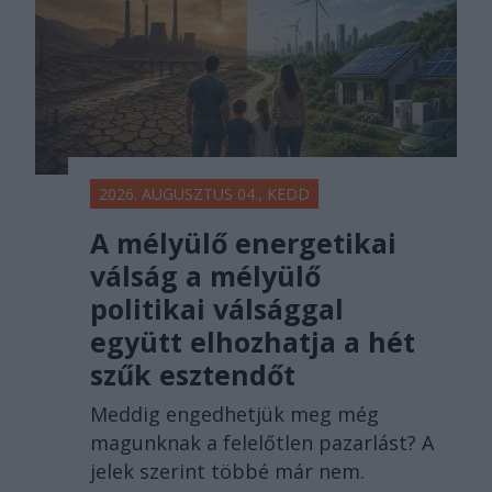
2026. AUGUSZTUS 04., KEDD
A mélyülő energetikai
válság a mélyülő
politikai válsággal
együtt elhozhatja a hét
szűk esztendőt
Meddig engedhetjük meg még
magunknak a felelőtlen pazarlást? A
jelek szerint többé már nem.