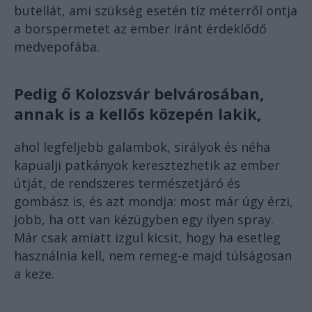
butellát, ami szükség esetén tíz méterről ontja
a borspermetet az ember iránt érdeklődő
medvepofába.
Pedig ő Kolozsvár belvárosában,
annak is a kellős közepén lakik,
ahol legfeljebb galambok, sirályok és néha
kapualji patkányok keresztezhetik az ember
útját, de rendszeres természetjáró és
gombász is, és azt mondja: most már úgy érzi,
jobb, ha ott van kézügyben egy ilyen spray.
Már csak amiatt izgul kicsit, hogy ha esetleg
használnia kell, nem remeg-e majd túlságosan
a keze.