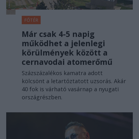
FŐTÉR
Már csak 4-5 napig
működhet a jelenlegi
körülmények között a
cernavodai atomerőmű
Százszázalékos kamatra adott
kölcsönt a letartóztatott uzsorás. Akár
40 fok is várható vasárnap a nyugati
országrészben.