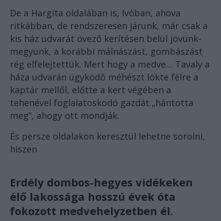
De a Hargita oldalában is, Ivóban, ahova
ritkábban, de rendszeresen járunk, már csak a
kis ház udvarát övező kerítésen belül jövünk-
megyünk, a korábbi málnászást, gombászást
rég elfelejtettük. Mert hogy a medve… Tavaly a
háza udvarán ügyködő méhészt lökte félre a
kaptár mellől, előtte a kert végében a
tehenével foglalatoskodó gazdát „hántotta
meg”, ahogy ott mondják.
És persze oldalakon keresztül lehetne sorolni,
hiszen
Erdély dombos-hegyes vidékeken
élő lakossága hosszú évek óta
fokozott medvehelyzetben él.