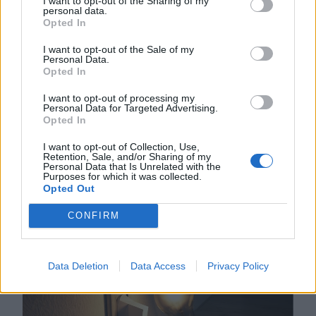
I want to opt-out of the Sharing of my
Több száz embert
personal data.
Opted In
verhetett át Untold-
belépőkkel egy
I want to opt-out of the Sale of my
Personal Data.
kolozsvári férfi – hírek
Opted In
pénteken
I want to opt-out of processing my
Personal Data for Targeted Advertising.
A rendőrség vizsgálódik
Opted In
Kolozsváron egy fesztiválbelépőkkel
I want to opt-out of Collection, Use,
elkövetett lehetséges csalás
Retention, Sale, and/or Sharing of my
Personal Data that Is Unrelated with the
ügyében, a károsultak között sok a
Purposes for which it was collected.
Opted Out
magyar diák. Közben alig néhány
szavazat hiányzik egy PSD-RMDSZ-
CONFIRM
kormányhoz.
Data Deletion
Data Access
Privacy Policy