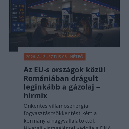
2026. AUGUSZTUS 03., HÉTFŐ
Az EU-s országok közül
Romániában drágult
leginkább a gázolaj –
hírmix
Önkéntes villamosenergia-
fogyasztáscsökkentést kért a
kormány a nagyvállalatoktól.
Hivatali visszaéléssel vádolja a DNA