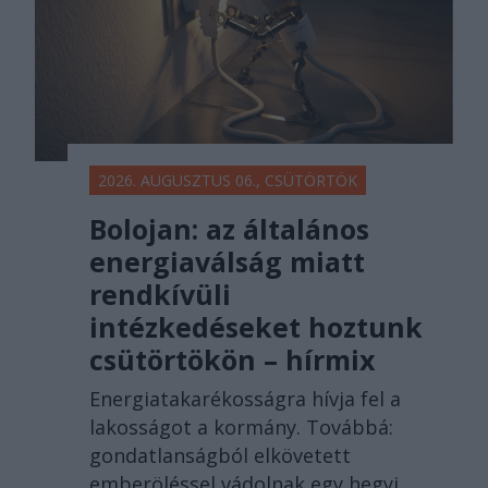
2026. AUGUSZTUS 06., CSÜTÖRTÖK
Bolojan: az általános
energiaválság miatt
rendkívüli
intézkedéseket hoztunk
csütörtökön – hírmix
Energiatakarékosságra hívja fel a
lakosságot a kormány. Továbbá:
gondatlanságból elkövetett
emberöléssel vádolnak egy hegyi