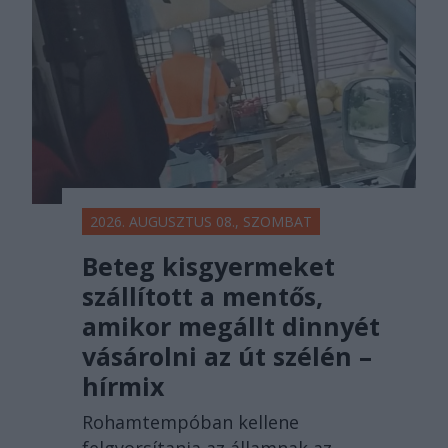
főtér.ro
2026. AUGUSZTUS 08., SZOMBAT
Beteg kisgyermeket
szállított a mentős,
amikor megállt dinnyét
vásárolni az út szélén –
hírmix
Rohamtempóban kellene