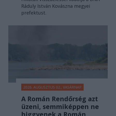
Ráduly István Kovászna megyei
prefektust.
2026. AUGUSZTUS 02., VASÁRNAP
A Román Rendőrség azt
üzeni, semmiképpen ne
higgyenek a Román