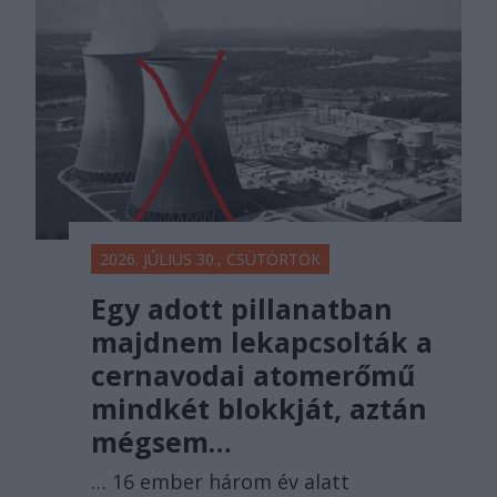
2026. JÚLIUS 30., CSÜTÖRTÖK
Egy adott pillanatban
majdnem lekapcsolták a
cernavodai atomerőmű
mindkét blokkját, aztán
mégsem…
… 16 ember három év alatt