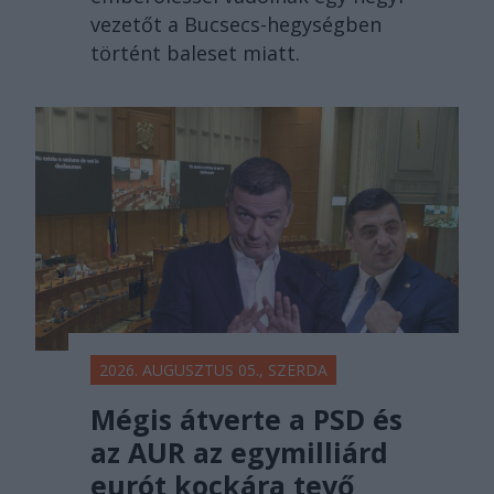
vezetőt a Bucsecs-hegységben
történt baleset miatt.
2026. AUGUSZTUS 05., SZERDA
Mégis átverte a PSD és
az AUR az egymilliárd
eurót kockára tevő