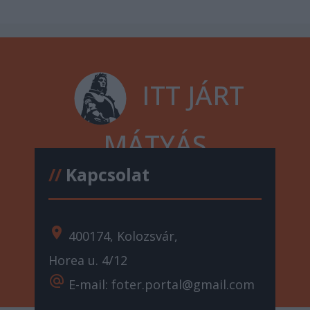
ITT JÁRT
MÁTYÁS
//
Kapcsolat
location_on
400174, Kolozsvár,
Horea u. 4/12
alternate_email
E-mail: foter.portal@gmail.com