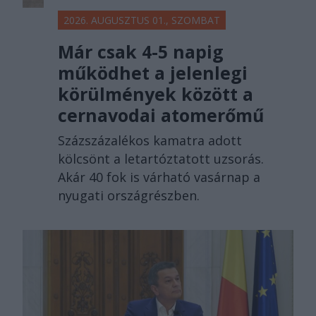
2026. AUGUSZTUS 01., SZOMBAT
Már csak 4-5 napig
működhet a jelenlegi
körülmények között a
cernavodai atomerőmű
Százszázalékos kamatra adott
kölcsönt a letartóztatott uzsorás.
Akár 40 fok is várható vasárnap a
nyugati országrészben.