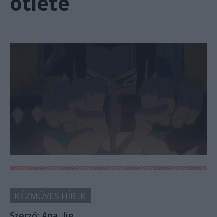
ötlete
KÉZMŰVES HÍREK
Szerző:
Ana Ilie