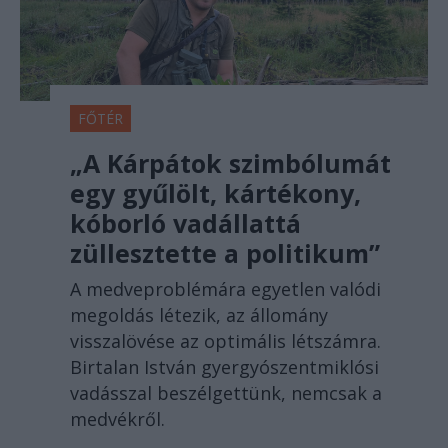
FŐTÉR
„A Kárpátok szimbólumát
egy gyűlölt, kártékony,
kóborló vadállattá
züllesztette a politikum”
A medveproblémára egyetlen valódi
megoldás létezik, az állomány
visszalövése az optimális létszámra.
Birtalan István gyergyószentmiklósi
vadásszal beszélgettünk, nemcsak a
medvékről.