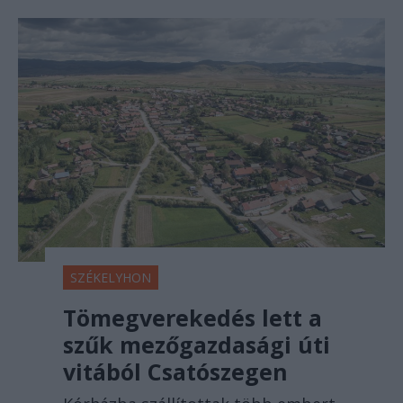
SZÉKELYHON
Tömegverekedés lett a
szűk mezőgazdasági úti
vitából Csatószegen