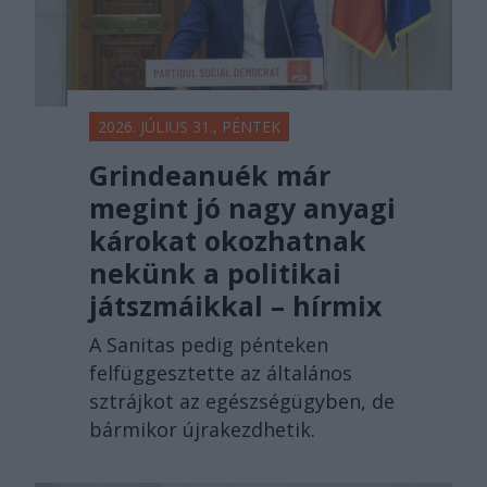
2026. JÚLIUS 31., PÉNTEK
Grindeanuék már
megint jó nagy anyagi
károkat okozhatnak
nekünk a politikai
játszmáikkal – hírmix
A Sanitas pedig pénteken
felfüggesztette az általános
sztrájkot az egészségügyben, de
bármikor újrakezdhetik.