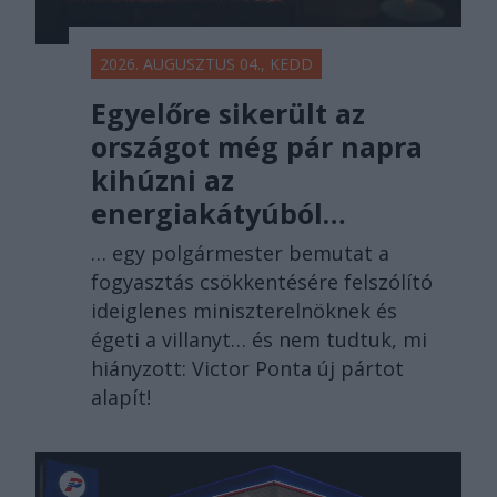
2026. AUGUSZTUS 04., KEDD
Egyelőre sikerült az
országot még pár napra
kihúzni az
energiakátyúból…
… egy polgármester bemutat a
fogyasztás csökkentésére felszólító
ideiglenes miniszterelnöknek és
égeti a villanyt… és nem tudtuk, mi
hiányzott: Victor Ponta új pártot
alapít!