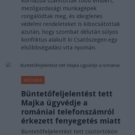
Kórházba szállítottak több embert,
mezőgazdasági munkagépek
rongálódtak meg, és ideiglenes
védelmi rendeleteket is kibocsátottak
azután, hogy szombat délután súlyos
konfliktus alakult ki Csatószegen egy
elsőbbségadási vita nyomán.
KRÓNIKA
Büntetőfeljelentést tett
Majka ügyvédje a
romániai telefonszámról
érkezett fenyegetés miatt
Büntetőfeljelentést tett csütörtökön