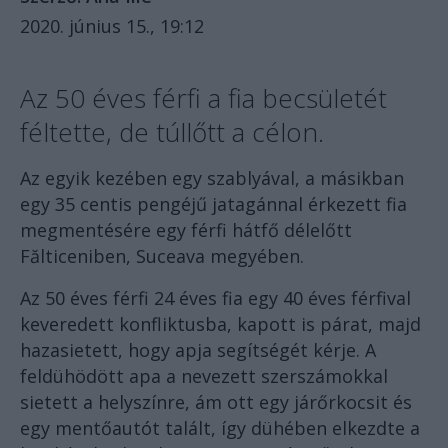
2020. június 15., 19:12
Az 50 éves férfi a fia becsületét
féltette, de túllőtt a célon.
Az egyik kezében egy szablyával, a másikban
egy 35 centis pengéjű jatagánnal érkezett fia
megmentésére egy férfi hátfő délelőtt
Fălticeniben, Suceava megyében.
Az 50 éves férfi 24 éves fia egy 40 éves férfival
keveredett konfliktusba, kapott is párat, majd
hazasietett, hogy apja segítségét kérje. A
feldühödött apa a nevezett szerszámokkal
sietett a helyszínre, ám ott egy járőrkocsit és
egy mentőautót talált, így dühében elkezdte a