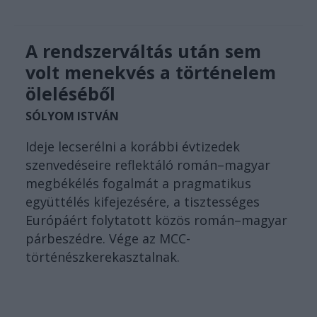
A rendszerváltás után sem
volt menekvés a történelem
öleléséből
SÓLYOM ISTVÁN
Ideje lecserélni a korábbi évtizedek
szenvedéseire reflektáló román–magyar
megbékélés fogalmát a pragmatikus
együttélés kifejezésére, a tisztességes
Európáért folytatott közös román–magyar
párbeszédre. Vége az MCC-
történészkerekasztalnak.