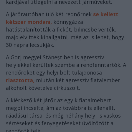
kardjával ütlegelni a nevezett járműveket.
A járőrautóban ülő két rednőrnek
se kellett
kétszer mondani,
könnygázzal
hatástalanították a fickót, bilincsbe verték,
majd elvitték kihallgatni, még az is lehet, hogy
30 napra lecsukják.
A Gorj megyei Stăneștiben is agresszív
helyiekkel kerültek szembe a rendfenntartók. A
rendőröket egy helyi bolt tulajdonosa
riasztotta,
miután két agresszív fiatalember
alkoholt követelve cirkuszolt.
A kiérkező két járőr az egyik fiatalmebert
megbilincselte, ám az továbbra is ellenállt,
ráadásul társa, és még néhány helyi is vaskos
sértéseket és fenyegetéseket üvöltözött a
rendőrök felé.