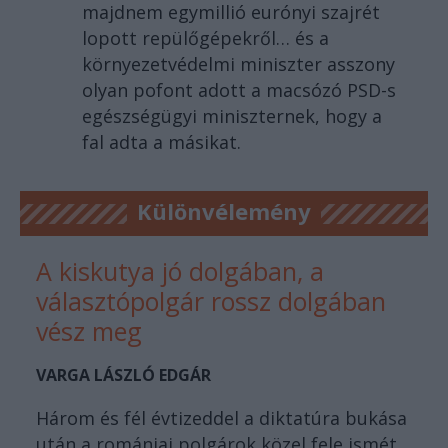
majdnem egymillió eurónyi szajrét
lopott repülőgépekről… és a
környezetvédelmi miniszter asszony
olyan pofont adott a macsózó PSD-s
egészségügyi miniszternek, hogy a
fal adta a másikat.
Különvélemény
A kiskutya jó dolgában, a
választópolgár rossz dolgában
vész meg
VARGA LÁSZLÓ EDGÁR
Három és fél évtizeddel a diktatúra bukása
után a romániai polgárok közel fele ismét