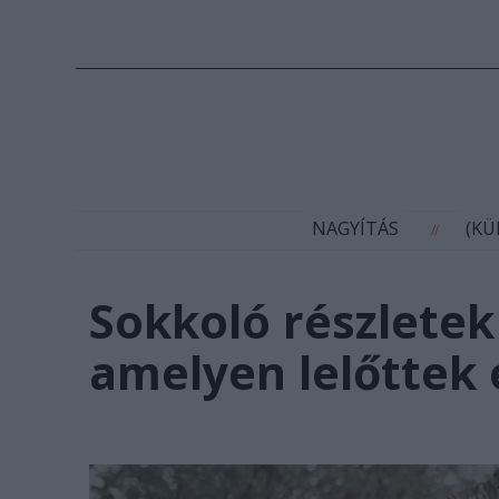
N
NAGYÍTÁS
(K
//
Sokkoló részletek
amelyen lelőttek 