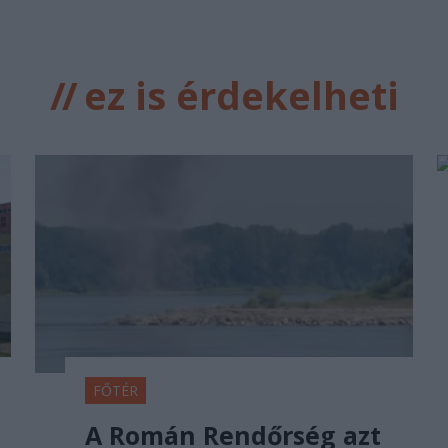
//
ez is érdekelheti
FŐTÉR
A Román Rendőrség azt