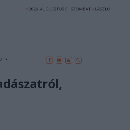
2026. AUGUSZTUS 8., SZOMBAT
LÁSZLÓ
//
//
EK
ARCHÍVUM
//
UM
adászatról,