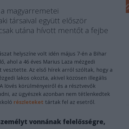
ot a magyarremetei
i társaival együtt először
 csak utána hívott mentőt a fejbe
ászat helyszíne volt idén május 7-én a Bihar
, ahol a 46 éves Marius Laza mézgedi
vesztette. Az első hírek arról szóltak, hogy a
zgedi lakos okozta, akivel közösen illegális
A lövés körülményeiről és a résztvevők
udni, az ügyészek azonban nem tétlenkedtek
okkoló
részleteket
tártak fel az esetről.
személyt vonnának felelősségre,