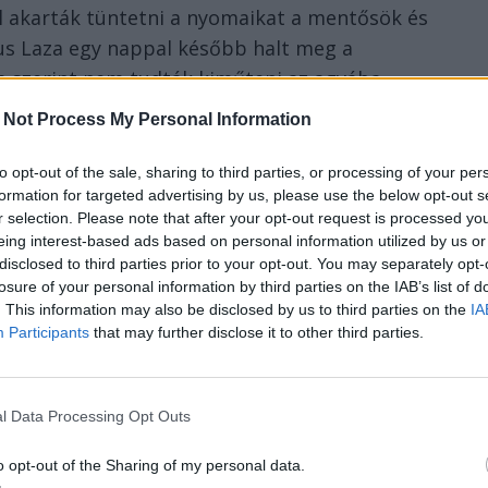
el akarták tüntetni a nyomaikat a mentősök és
ius Laza egy nappal később halt meg a
 szerint nem tudták kiműteni az agyába
 Not Process My Personal Information
etbe vették, majd hatósági felügyelet alá
to opt-out of the sale, sharing to third parties, or processing of your per
jtottak be az intézkedéssel szemben, amit a
formation for targeted advertising by us, please use the below opt-out s
r selection. Please note that after your opt-out request is processed y
eing interest-based ads based on personal information utilized by us or
disclosed to third parties prior to your opt-out. You may separately opt-
 négy védelmét a
hírhedt
Alexandru
losure of your personal information by third parties on the IAB’s list of
. This information may also be disclosed by us to third parties on the
IA
Participants
that may further disclose it to other third parties.
emmilyen bizonyítékuk nincs elméletük
n nem találtak egyetlen arra utaló nyomot,
l Data Processing Opt Outs
Bizonyítékok hiányában legfeljebb
a – mondja Lele, nem kevés gőggel,
o opt-out of the Sharing of my personal data.