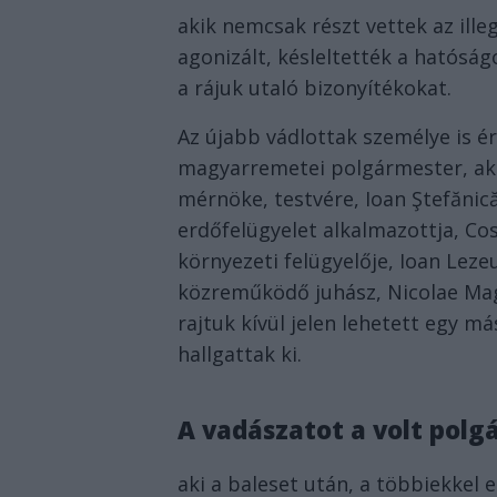
akik nemcsak részt vettek az ille
agonizált, késleltették a hatóságo
a rájuk utaló bizonyítékokat.
Az újabb vádlottak személye is ér
magyarremetei polgármester, aki 
mérnöke, testvére, Ioan Ştefănică,
erdőfelügyelet alkalmazottja, C
környezeti felügyelője, Ioan Lezeu
közreműködő juhász, Nicolae Mag
rajtuk kívül jelen lehetett egy m
hallgattak ki.
A vadászatot a volt polg
aki a baleset után, a többiekkel 