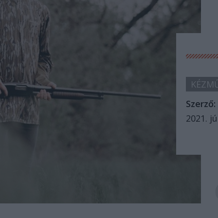
KÉZMŰ
Szerző:
2021. jú