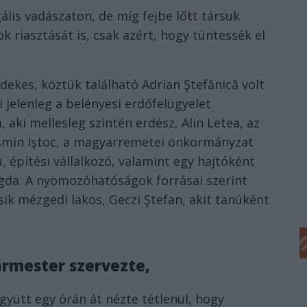
gális vadászaton, de míg fejbe lőtt társuk
k riasztását is, csak azért, hogy tüntessék el
dekes, köztük található Adrian Ştefănică volt
jelenleg a belényesi erdőfelügyelet
 aki mellesleg szintén erdész, Alin Letea, az
osmin Iştoc, a magyarremetei önkormányzat
, építési vállalkozó, valamint egy hajtóként
da. A nyomozóhatóságok forrásai szerint
ásik mézgedi lakos, Geczi Ştefan, akit tanúként
ármester szervezte,
együtt egy órán át nézte tétlenül, hogy