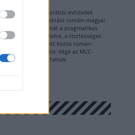
Ideje lecserélni a korábbi évtizedek
szenvedéseire reflektáló román–magyar
megbékélés fogalmát a pragmatikus
együttélés kifejezésére, a tisztességes
Európáért folytatott közös román–
magyar párbeszédre. Vége az MCC-
történészkerekasztalnak.