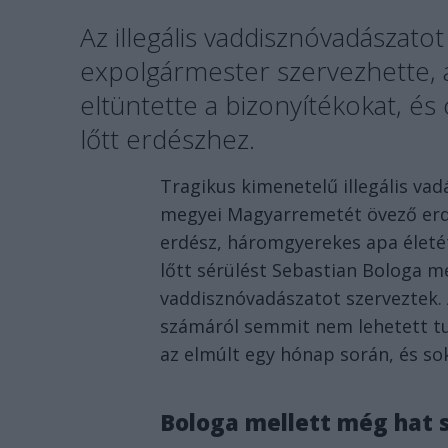
Az illegális vaddisznóvadászat
expolgármester szervezhette, ak
eltüntette a bizonyítékokat, és
lőtt erdészhez.
Tragikus kimenetelű illegális vad
megyei Magyarremetét övező erdő
erdész, háromgyerekes apa életét 
lőtt sérülést Sebastian Bologa mé
vaddisznóvadászatot szerveztek. 
számáról semmit nem lehetett t
az elmúlt egy hónap során, és s
Bologa mellett még hat 