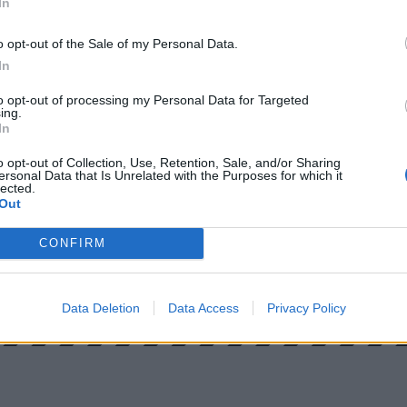
In
 súlyosságát.
o opt-out of the Sale of my Personal Data.
In
to opt-out of processing my Personal Data for Targeted
ing.
In
o opt-out of Collection, Use, Retention, Sale, and/or Sharing
ersonal Data that Is Unrelated with the Purposes for which it
lected.
Out
CONFIRM
Data Deletion
Data Access
Privacy Policy