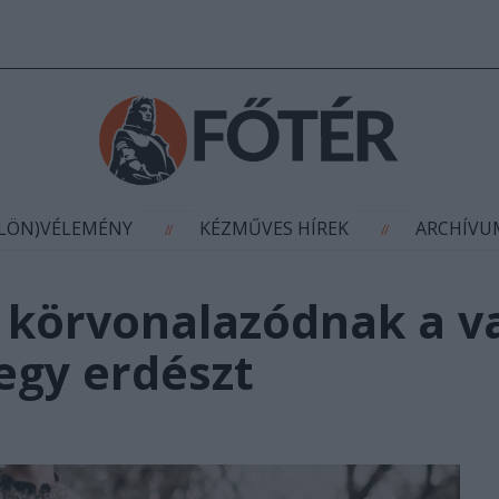
AGYÍTÁS
(KÜLÖN)VÉLEMÉNY
KÉZMŰVES HÍR
//
//
ÜLÖN)VÉLEMÉNY
KÉZMŰVES HÍREK
ARCHÍV
//
//
 körvonalazódnak a v
egy erdészt