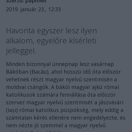
Szerző:
papmeli
2019. január 23., 12:33
Havonta egyszer lesz ilyen
alkalom, egyelőre kísérleti
jelleggel.
Minden bizonnyal ünnepnap lesz vasárnap
Bákóban (Bacău), ahol hosszú idő óta először
vehetnek részt magyar nyelvű szentmisén a
moldvai csángók. A bákói magyar ajkú római
katolikusok számára fennállása óta először
szervez magyar nyelvű szentmisét a jászvásári
(Iași) római katolikus püspökség, mely eddig a
számtalan kérés ellenére nem engedélyezte, és
nem nézte jó szemmel a magyar nyelvű