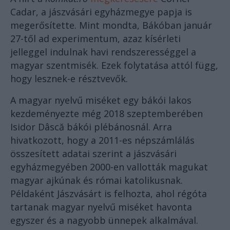
Cadar, a jászvásári egyházmegye papja is
megerősítette. Mint mondta, Bákóban január
27-től ad experimentum, azaz kísérleti
jelleggel indulnak havi rendszerességgel a
magyar szentmisék. Ezek folytatása attól függ,
hogy lesznek-e résztvevők.
A magyar nyelvű miséket egy bákói lakos
kezdeményezte még 2018 szeptemberében
Isidor Dâscă bákói plébánosnál. Arra
hivatkozott, hogy a 2011-es népszámlálás
összesített adatai szerint a jászvásári
egyházmegyében 2000-en vallották magukat
magyar ajkúnak és római katolikusnak.
Példaként Jászvásárt is felhozta, ahol régóta
tartanak magyar nyelvű miséket havonta
egyszer és a nagyobb ünnepek alkalmával.