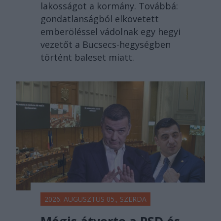
lakosságot a kormány. Továbbá:
gondatlanságból elkövetett
emberöléssel vádolnak egy hegyi
vezetőt a Bucsecs-hegységben
történt baleset miatt.
2026. AUGUSZTUS 05., SZERDA