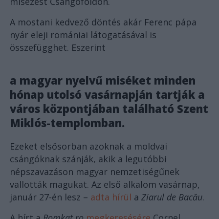
misézést Csángóföldön.
A mostani kedvező döntés akár Ferenc pápa
nyár eleji romániai látogatásával is
összefügghet. Eszerint
a magyar nyelvű miséket minden
hónap utolsó vasárnapján tartják a
város központjában található Szent
Miklós-templomban.
Ezeket elsősorban azoknak a moldvai
csángóknak szánják, akik a legutóbbi
népszavazáson magyar nemzetiségűnek
vallották magukat. Az első alkalom vasárnap,
január 27-én lesz –
adta hírül
a
Ziarul de Bacău
.
A hírt a
Romkat.ro
megkeresésére
Cornel