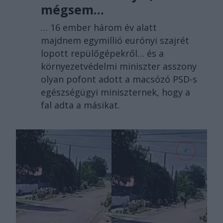
mégsem…
… 16 ember három év alatt
majdnem egymillió eurónyi szajrét
lopott repülőgépekről… és a
környezetvédelmi miniszter asszony
olyan pofont adott a macsózó PSD-s
egészségügyi miniszternek, hogy a
fal adta a másikat.