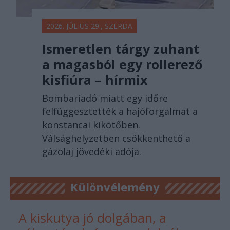
2026. JÚLIUS 29., SZERDA
Ismeretlen tárgy zuhant
a magasból egy rollerező
kisfiúra – hírmix
Bombariadó miatt egy időre
felfüggesztették a hajóforgalmat a
konstancai kikötőben.
Válsághelyzetben csökkenthető a
gázolaj jövedéki adója.
Különvélemény
A kiskutya jó dolgában, a