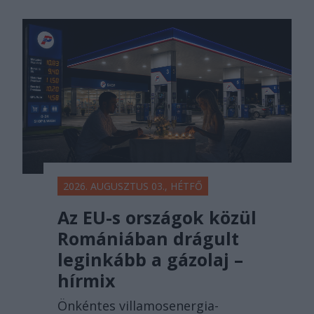
2026. AUGUSZTUS 03., HÉTFŐ
Az EU-s országok közül
Romániában drágult
leginkább a gázolaj –
hírmix
Önkéntes villamosenergia-