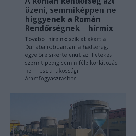
A Román Rendőrség azt
üzeni, semmiképpen ne
higgyenek a Román
Rendőrségnek – hírmix
További híreink: sziklát akart a
Dunába robbantani a hadsereg,
egyelőre sikertelenül, az illetékes
szerint pedig semmiféle korlátozás
nem lesz a lakossági
áramfogyasztásban.