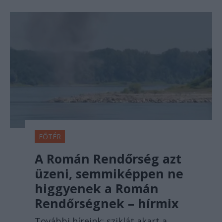
FŐTÉR
A Román Rendőrség azt
üzeni, semmiképpen ne
higgyenek a Román
Rendőrségnek – hírmix
További híreink: sziklát akart a