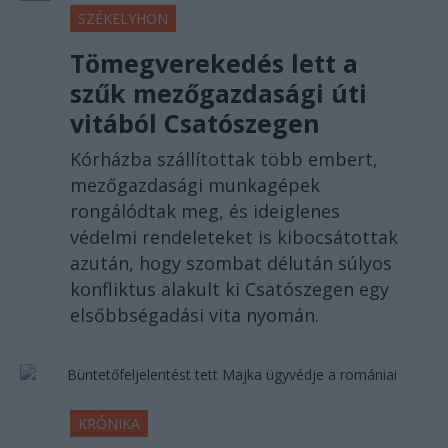
SZÉKELYHON
Tömegverekedés lett a
szűk mezőgazdasági úti
vitából Csatószegen
Kórházba szállítottak több embert,
mezőgazdasági munkagépek
rongálódtak meg, és ideiglenes
védelmi rendeleteket is kibocsátottak
azután, hogy szombat délután súlyos
konfliktus alakult ki Csatószegen egy
elsőbbségadási vita nyomán.
KRÓNIKA