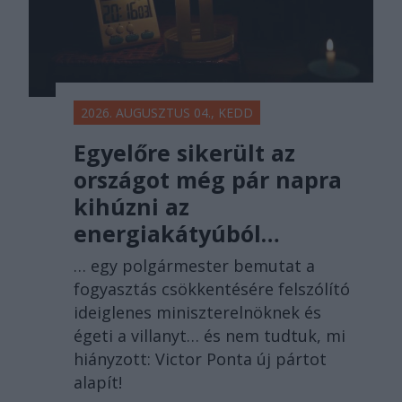
2026. AUGUSZTUS 04., KEDD
Egyelőre sikerült az
országot még pár napra
kihúzni az
energiakátyúból…
… egy polgármester bemutat a
fogyasztás csökkentésére felszólító
ideiglenes miniszterelnöknek és
égeti a villanyt… és nem tudtuk, mi
hiányzott: Victor Ponta új pártot
alapít!