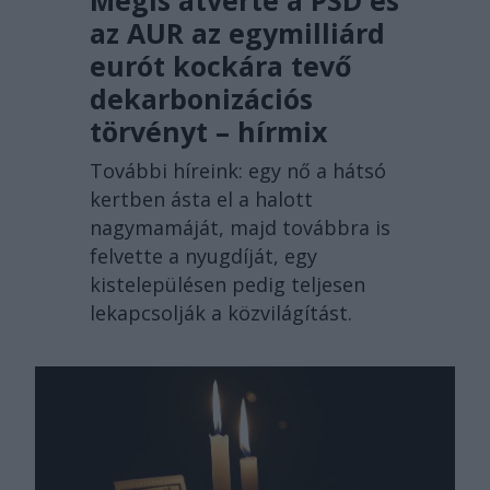
Mégis átverte a PSD és
az AUR az egymilliárd
eurót kockára tevő
dekarbonizációs
törvényt – hírmix
További híreink: egy nő a hátsó
kertben ásta el a halott
nagymamáját, majd továbbra is
felvette a nyugdíját, egy
kistelepülésen pedig teljesen
lekapcsolják a közvilágítást.