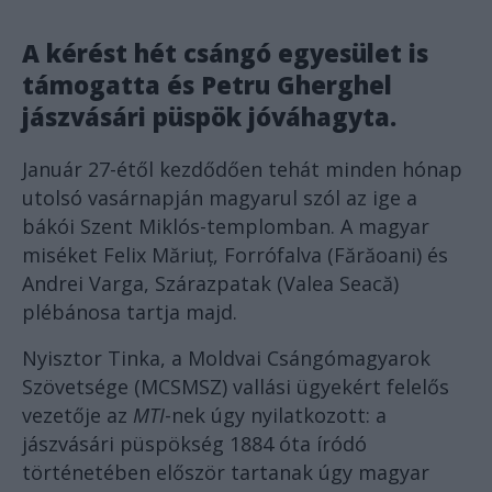
A kérést hét csángó egyesület is
támogatta és Petru Gherghel
jászvásári püspök jóváhagyta.
Január 27-étől kezdődően tehát minden hónap
utolsó vasárnapján magyarul szól az ige a
bákói Szent Miklós-templomban. A magyar
miséket Felix Măriuț, Forrófalva (Fărăoani) és
Andrei Varga, Szárazpatak (Valea Seacă)
plébánosa tartja majd.
Nyisztor Tinka, a Moldvai Csángómagyarok
Szövetsége (MCSMSZ) vallási ügyekért felelős
vezetője az
MTI
-nek úgy nyilatkozott: a
jászvásári püspökség 1884 óta íródó
történetében először tartanak úgy magyar