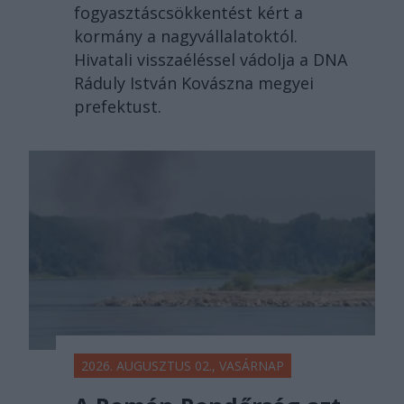
fogyasztáscsökkentést kért a
kormány a nagyvállalatoktól.
Hivatali visszaéléssel vádolja a DNA
Ráduly István Kovászna megyei
prefektust.
2026. AUGUSZTUS 02., VASÁRNAP