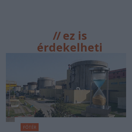
//
ez is
érdekelheti
FŐTÉR