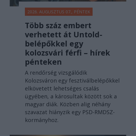
2026. AUGUSZTUS 07., PÉNTEK
Több száz embert
verhetett át Untold-
belépőkkel egy
kolozsvári férfi – hírek
pénteken
A rendőrség vizsgálódik
Kolozsváron egy fesztiválbelépőkkel
elkövetett lehetséges csalás
ügyében, a károsultak között sok a
magyar diák. Közben alig néhány
szavazat hiányzik egy PSD-RMDSZ-
kormányhoz.