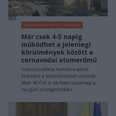
2026. AUGUSZTUS 01., SZOMBAT
Már csak 4-5 napig
működhet a jelenlegi
körülmények között a
cernavodai atomerőmű
Százszázalékos kamatra adott
kölcsönt a letartóztatott uzsorás.
Akár 40 fok is várható vasárnap a
nyugati országrészben.