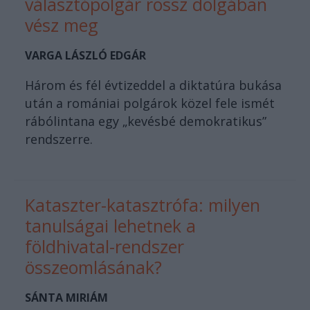
választópolgár rossz dolgában
vész meg
VARGA LÁSZLÓ EDGÁR
Három és fél évtizeddel a diktatúra bukása
után a romániai polgárok közel fele ismét
rábólintana egy „kevésbé demokratikus”
rendszerre.
Kataszter-katasztrófa: milyen
tanulságai lehetnek a
földhivatal-rendszer
összeomlásának?
SÁNTA MIRIÁM