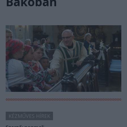
Bákóban
KÉZMŰVES HÍREK