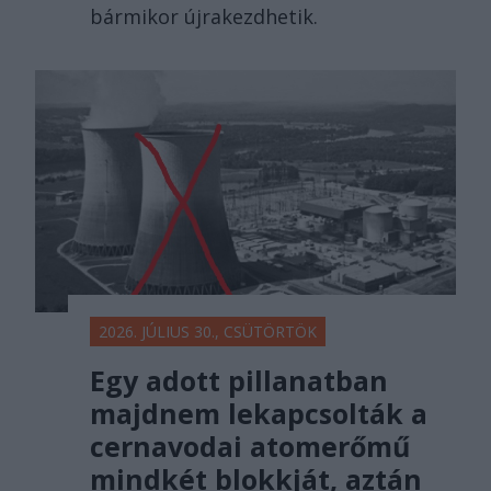
bármikor újrakezdhetik.
2026. JÚLIUS 30., CSÜTÖRTÖK
Egy adott pillanatban
majdnem lekapcsolták a
cernavodai atomerőmű
mindkét blokkját, aztán