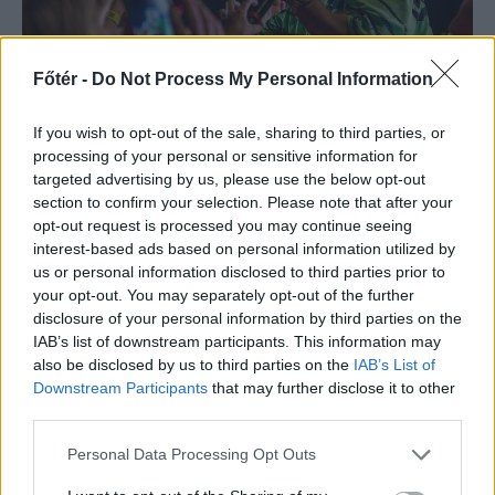
Főtér -
Do Not Process My Personal Information
If you wish to opt-out of the sale, sharing to third parties, or
SZÉKELYHON
processing of your personal or sensitive information for
targeted advertising by us, please use the below opt-out
Életveszélyesen
section to confirm your selection. Please note that after your
opt-out request is processed you may continue seeing
megfenyegették Majkát,
interest-based ads based on personal information utilized by
elmarad a
us or personal information disclosed to third parties prior to
sepsiszentgyörgyi
your opt-out. You may separately opt-out of the further
disclosure of your personal information by third parties on the
koncertje
IAB’s list of downstream participants. This information may
also be disclosed by us to third parties on the
IAB’s List of
Életveszélyes fenyegetést kapott
Downstream Participants
that may further disclose it to other
Majka, ezért elmarad a
third parties.
sepsiszentgyörgyi koncertje. Az előadó
Personal Data Processing Opt Outs
közösségi oldalán azt írta,
ismeretlenek azt is tudják, hol