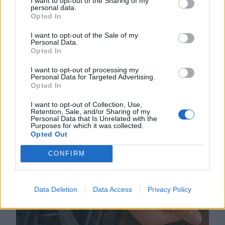
I want to opt-out of the Sharing of my
personal data.
szállnának meg, kik biztosítanák a
Opted In
rendezvényt és milyen útvonalon
I want to opt-out of the Sale of my
közlekednének Erdélyben.
Personal Data.
Opted In
I want to opt-out of processing my
Personal Data for Targeted Advertising.
Opted In
//
még
I want to opt-out of Collection, Use,
több
Retention, Sale, and/or Sharing of my
Personal Data that Is Unrelated with the
Purposes for which it was collected.
főtér.ro
Opted Out
CONFIRM
Data Deletion
Data Access
Privacy Policy