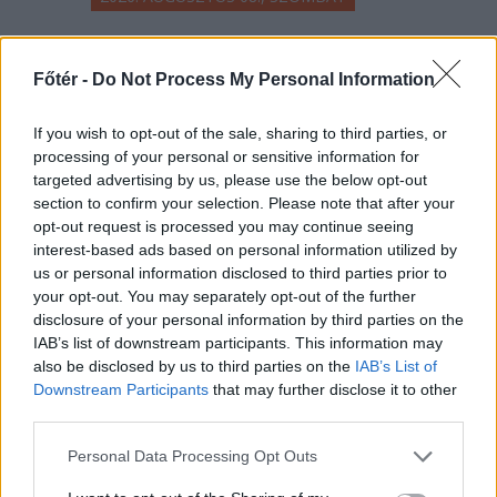
Beteg kisgyermeket
szállított a mentős,
Főtér -
Do Not Process My Personal Information
amikor megállt dinnyét
If you wish to opt-out of the sale, sharing to third parties, or
vásárolni az út szélén –
processing of your personal or sensitive information for
hírmix
targeted advertising by us, please use the below opt-out
section to confirm your selection. Please note that after your
Rohamtempóban kellene
opt-out request is processed you may continue seeing
felgyorsítania az államnak az
interest-based ads based on personal information utilized by
energiatároló kapacitását, ha nem
us or personal information disclosed to third parties prior to
your opt-out. You may separately opt-out of the further
akar blackoutot a közeljövőben.
disclosure of your personal information by third parties on the
Románia légtere felől érkező drón
IAB’s list of downstream participants. This information may
robbant fel Bulgáriában, nem
also be disclosed by us to third parties on the
IAB’s List of
messze a határtól.
Downstream Participants
that may further disclose it to other
third parties.
Personal Data Processing Opt Outs