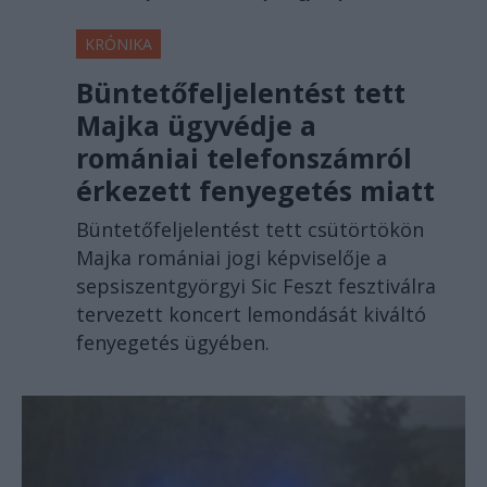
KRÓNIKA
Büntetőfeljelentést tett
Majka ügyvédje a
romániai telefonszámról
érkezett fenyegetés miatt
Büntetőfeljelentést tett csütörtökön
Majka romániai jogi képviselője a
sepsiszentgyörgyi Sic Feszt fesztiválra
tervezett koncert lemondását kiváltó
fenyegetés ügyében.