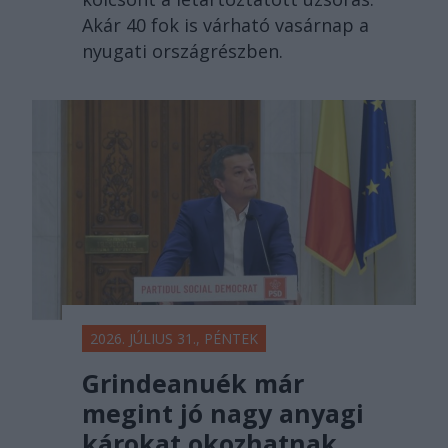
Akár 40 fok is várható vasárnap a
nyugati országrészben.
2026. JÚLIUS 31., PÉNTEK
Grindeanuék már
megint jó nagy anyagi
károkat okozhatnak