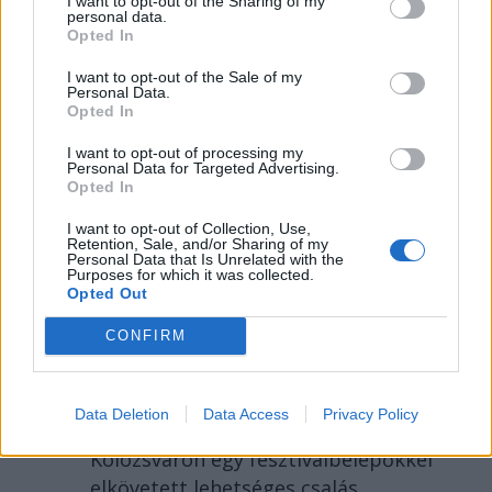
I want to opt-out of the Sharing of my
personal data.
Opted In
I want to opt-out of the Sale of my
Personal Data.
Opted In
I want to opt-out of processing my
Personal Data for Targeted Advertising.
Opted In
2026. AUGUSZTUS 07., PÉNTEK
I want to opt-out of Collection, Use,
Retention, Sale, and/or Sharing of my
Több száz embert
Personal Data that Is Unrelated with the
Purposes for which it was collected.
verhetett át Untold-
Opted Out
belépőkkel egy
CONFIRM
kolozsvári férfi – hírek
pénteken
Data Deletion
Data Access
Privacy Policy
A rendőrség vizsgálódik
Kolozsváron egy fesztiválbelépőkkel
elkövetett lehetséges csalás