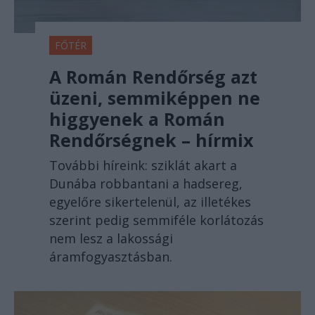
FŐTÉR
A Román Rendőrség azt
üzeni, semmiképpen ne
higgyenek a Román
Rendőrségnek – hírmix
További híreink: sziklát akart a
Dunába robbantani a hadsereg,
egyelőre sikertelenül, az illetékes
szerint pedig semmiféle korlátozás
nem lesz a lakossági
áramfogyasztásban.