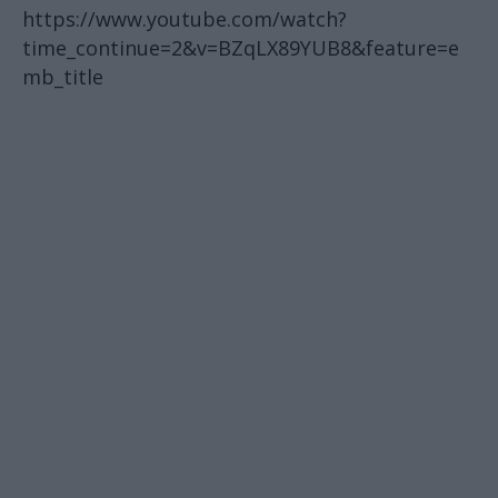
https://www.youtube.com/watch?
time_continue=2&v=BZqLX89YUB8&feature=e
mb_title