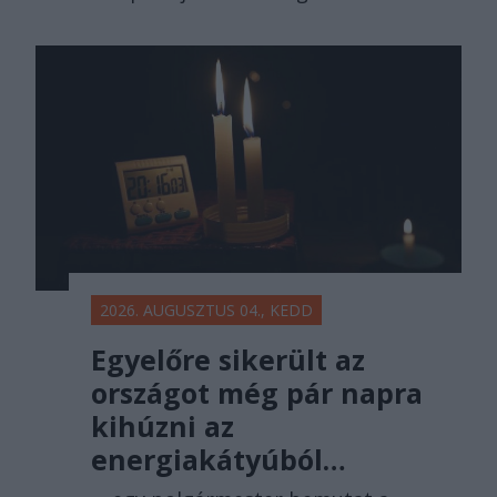
2026. AUGUSZTUS 04., KEDD
Egyelőre sikerült az
országot még pár napra
kihúzni az
energiakátyúból…