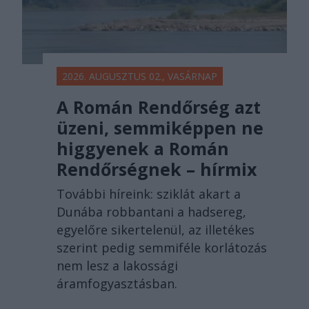
2026. AUGUSZTUS 02., VASÁRNAP
A Román Rendőrség azt
üzeni, semmiképpen ne
higgyenek a Román
Rendőrségnek – hírmix
További híreink: sziklát akart a
Dunába robbantani a hadsereg,
egyelőre sikertelenül, az illetékes
szerint pedig semmiféle korlátozás
nem lesz a lakossági
áramfogyasztásban.