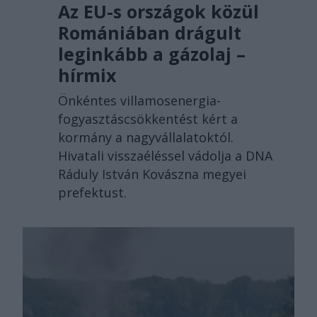
Az EU-s országok közül
Romániában drágult
leginkább a gázolaj –
hírmix
Önkéntes villamosenergia-
fogyasztáscsökkentést kért a
kormány a nagyvállalatoktól.
Hivatali visszaéléssel vádolja a DNA
Ráduly István Kovászna megyei
prefektust.