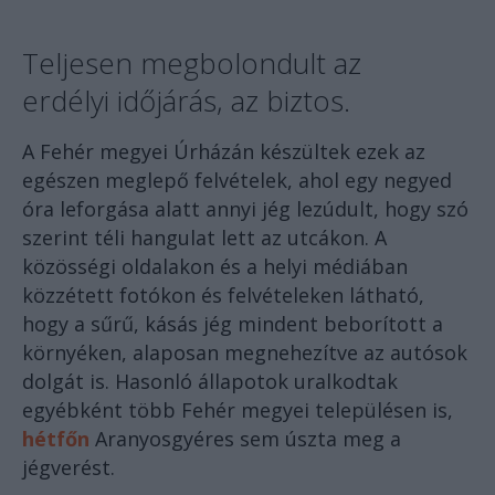
Teljesen megbolondult az
erdélyi időjárás, az biztos.
A Fehér megyei Úrházán készültek ezek az
egészen meglepő felvételek, ahol egy negyed
óra leforgása alatt annyi jég lezúdult, hogy szó
szerint téli hangulat lett az utcákon. A
közösségi oldalakon és a helyi médiában
közzétett fotókon és felvételeken látható,
hogy a sűrű, kásás jég mindent beborított a
környéken, alaposan megnehezítve az autósok
dolgát is. Hasonló állapotok uralkodtak
egyébként több Fehér megyei településen is,
hétfőn
Aranyosgyéres sem úszta meg a
jégverést.