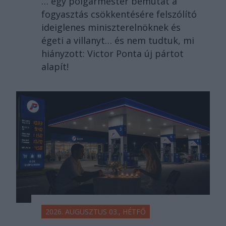
… egy polgármester bemutat a
fogyasztás csökkentésére felszólító
ideiglenes miniszterelnöknek és
égeti a villanyt… és nem tudtuk, mi
hiányzott: Victor Ponta új pártot
alapít!
2026. AUGUSZTUS 03., HÉTFŐ