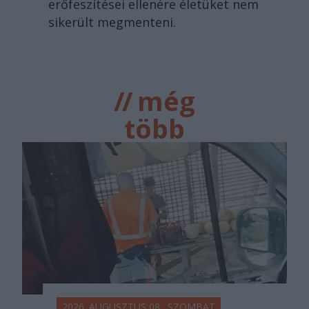
erőfeszítései ellenére életüket nem
sikerült megmenteni.
//
még
több
főtér.ro
2026. AUGUSZTUS 08., SZOMBAT