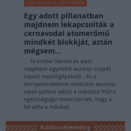
2026. JÚLIUS 30., CSÜTÖRTÖK
Egy adott pillanatban
majdnem lekapcsolták a
cernavodai atomerőmű
mindkét blokkját, aztán
mégsem…
… 16 ember három év alatt
majdnem egymillió eurónyi szajrét
lopott repülőgépekről… és a
környezetvédelmi miniszter asszony
olyan pofont adott a macsózó PSD-s
egészségügyi miniszternek, hogy a
fal adta a másikat.
Különvélemény