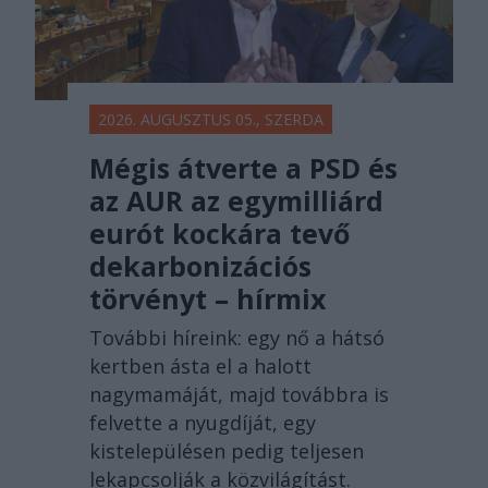
2026. AUGUSZTUS 05., SZERDA
Mégis átverte a PSD és
az AUR az egymilliárd
eurót kockára tevő
dekarbonizációs
törvényt – hírmix
További híreink: egy nő a hátsó
kertben ásta el a halott
nagymamáját, majd továbbra is
felvette a nyugdíját, egy
kistelepülésen pedig teljesen
lekapcsolják a közvilágítást.