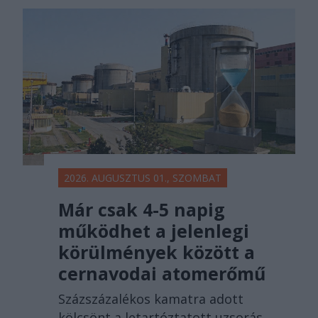
2026. AUGUSZTUS 01., SZOMBAT
Már csak 4-5 napig
működhet a jelenlegi
körülmények között a
cernavodai atomerőmű
Százszázalékos kamatra adott
kölcsönt a letartóztatott uzsorás.