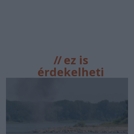
//
ez is
érdekelheti