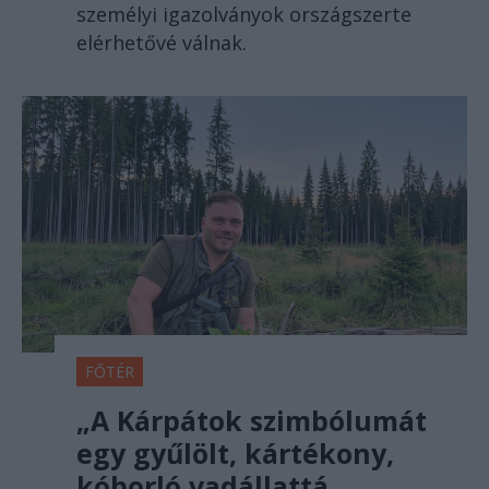
személyi igazolványok országszerte
elérhetővé válnak.
FŐTÉR
„A Kárpátok szimbólumát
egy gyűlölt, kártékony,
kóborló vadállattá