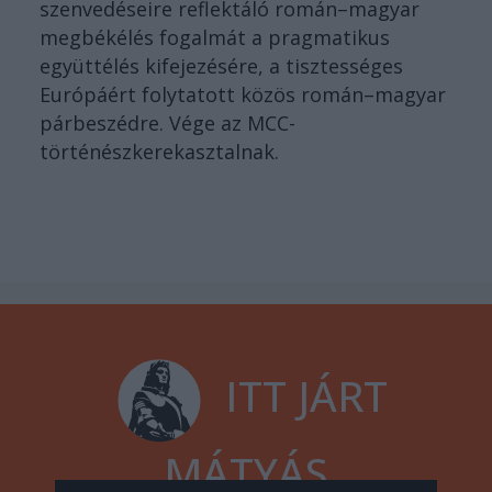
szenvedéseire reflektáló román–magyar
megbékélés fogalmát a pragmatikus
együttélés kifejezésére, a tisztességes
Európáért folytatott közös román–magyar
párbeszédre. Vége az MCC-
történészkerekasztalnak.
ITT JÁRT
MÁTYÁS