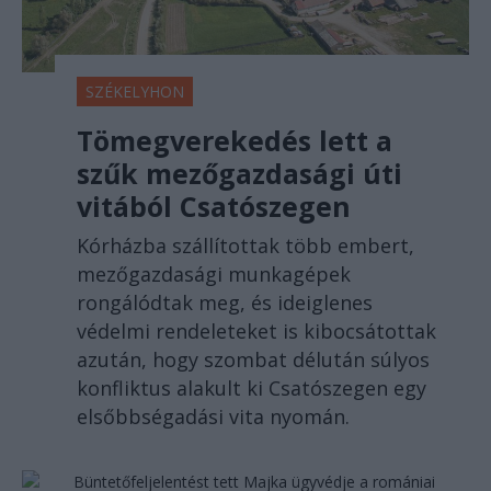
SZÉKELYHON
Tömegverekedés lett a
szűk mezőgazdasági úti
vitából Csatószegen
Kórházba szállítottak több embert,
mezőgazdasági munkagépek
rongálódtak meg, és ideiglenes
védelmi rendeleteket is kibocsátottak
azután, hogy szombat délután súlyos
konfliktus alakult ki Csatószegen egy
elsőbbségadási vita nyomán.