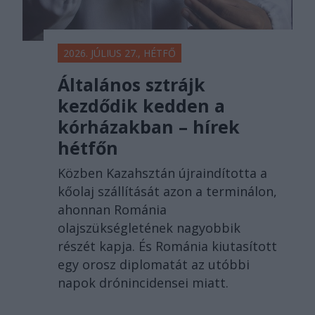
2026. JÚLIUS 27., HÉTFŐ
Általános sztrájk
kezdődik kedden a
kórházakban – hírek
hétfőn
Közben Kazahsztán újraindította a
kőolaj szállítását azon a terminálon,
ahonnan Románia
olajszükségletének nagyobbik
részét kapja. És Románia kiutasított
egy orosz diplomatát az utóbbi
napok drónincidensei miatt.