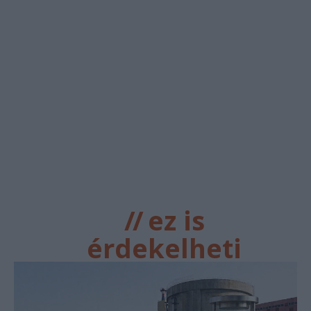
//
ez is
érdekelheti