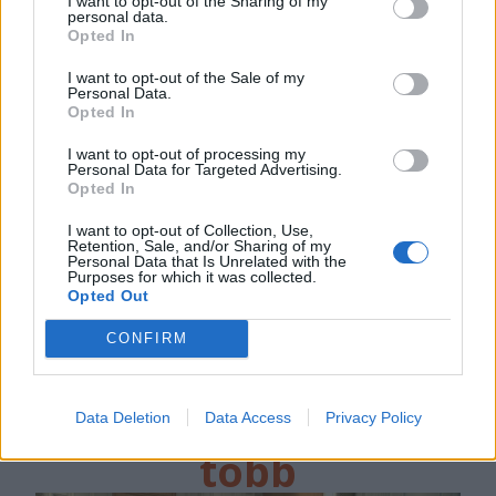
I want to opt-out of the Sharing of my
personal data.
SZÉKELYHON
Opted In
Hátulról ütötte fejbe a
I want to opt-out of the Sale of my
Personal Data.
rendőrt egy 17 éves lány
Opted In
Előzetes letartóztatásba került egy 17
I want to opt-out of processing my
Personal Data for Targeted Advertising.
éves lány, miután a gyanú szerint egy
Opted In
rendőrt ütött fejbe egy fabottal egy
I want to opt-out of Collection, Use,
háromszéki intézkedés során. A rendőr
Retention, Sale, and/or Sharing of my
Personal Data that Is Unrelated with the
7–9 nap alatt gyógyuló sérüléseket
Purposes for which it was collected.
Opted Out
szenvedett.
CONFIRM
//
még
Data Deletion
Data Access
Privacy Policy
több