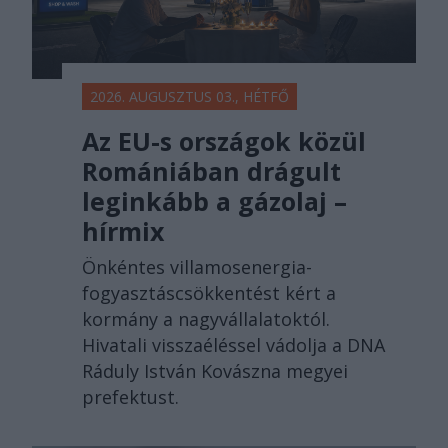
2026. AUGUSZTUS 03., HÉTFŐ
Az EU-s országok közül
Romániában drágult
leginkább a gázolaj –
hírmix
Önkéntes villamosenergia-
fogyasztáscsökkentést kért a
kormány a nagyvállalatoktól.
Hivatali visszaéléssel vádolja a DNA
Ráduly István Kovászna megyei
prefektust.