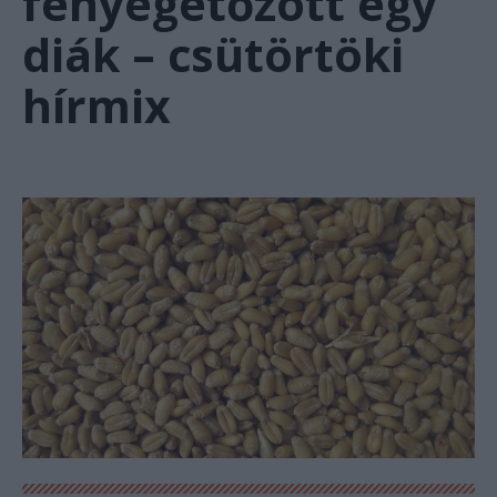
fenyegetőzött egy
diák – csütörtöki
hírmix