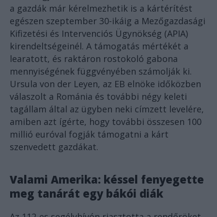
a gazdák már kérelmezhetik is a kártérítést
egészen szeptember 30-ikáig a Mezőgazdasági
Kifizetési és Intervenciós Ügynökség (APIA)
kirendeltségeinél. A támogatás mértékét a
learatott, és raktáron rostokoló gabona
mennyiségének függvényében számolják ki.
Ursula von der Leyen, az EB elnöke időközben
válaszolt a Románia és további négy keleti
tagállam által az ügyben neki címzett levelére,
amiben azt ígérte, hogy további összesen 100
millió euróval fogják támogatni a kárt
szenvedett gazdákat.
Valami Amerika: késsel fenyegette
meg tanárát egy bákói diák
Az 112-es segélyhívón riasztotta a rendőröket