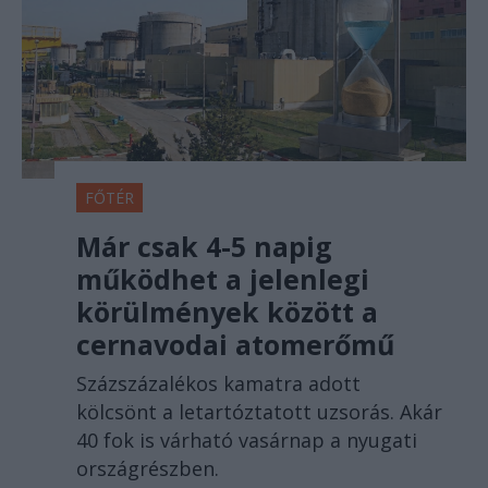
FŐTÉR
Már csak 4-5 napig
működhet a jelenlegi
körülmények között a
cernavodai atomerőmű
Százszázalékos kamatra adott
kölcsönt a letartóztatott uzsorás. Akár
40 fok is várható vasárnap a nyugati
országrészben.