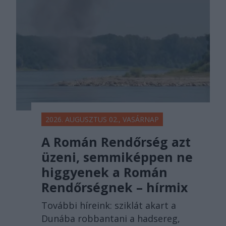
2026. AUGUSZTUS 02., VASÁRNAP
A Román Rendőrség azt
üzeni, semmiképpen ne
higgyenek a Román
Rendőrségnek – hírmix
További híreink: sziklát akart a
Dunába robbantani a hadsereg,