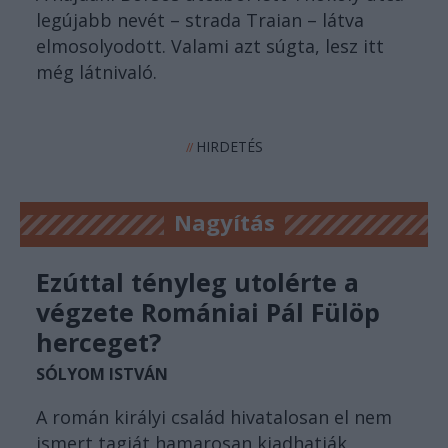
legújabb nevét – strada Traian – látva
elmosolyodott. Valami azt súgta, lesz itt
még látnivaló.
HIRDETÉS
//
Nagyítás
Ezúttal tényleg utolérte a
végzete Romániai Pál Fülöp
herceget?
SÓLYOM ISTVÁN
A román királyi család hivatalosan el nem
ismert tagját hamarosan kiadhatják