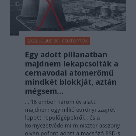
2026. JÚLIUS 30., CSÜTÖRTÖK
Egy adott pillanatban
majdnem lekapcsolták a
cernavodai atomerőmű
mindkét blokkját, aztán
mégsem…
… 16 ember három év alatt
majdnem egymillió eurónyi szajrét
lopott repülőgépekről… és a
környezetvédelmi miniszter asszony
olyan pofont adott a macsózó PSD-s