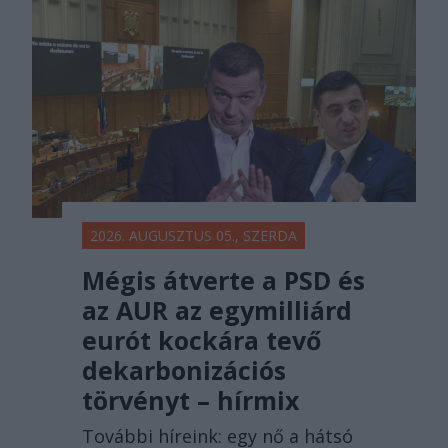
főtér.ro
2026. AUGUSZTUS 05., SZERDA
Mégis átverte a PSD és
az AUR az egymilliárd
eurót kockára tevő
dekarbonizációs
törvényt – hírmix
További híreink: egy nő a hátsó