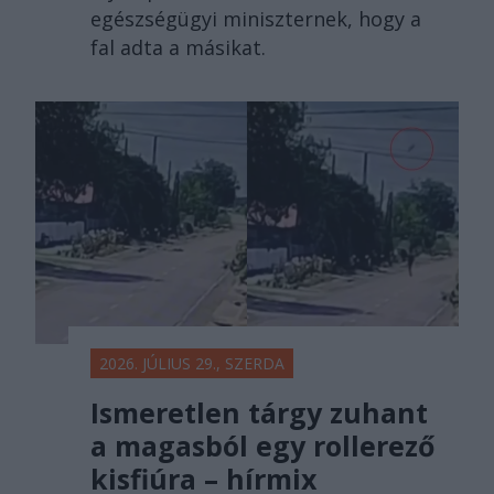
egészségügyi miniszternek, hogy a
fal adta a másikat.
2026. JÚLIUS 29., SZERDA
Ismeretlen tárgy zuhant
a magasból egy rollerező
kisfiúra – hírmix