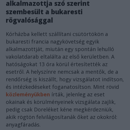
alkalmazottja szó szerint
szembesült a bukaresti
rögvalósággal
Kórházba kellett szállítani csütörtökön a
bukaresti francia nagykövetség egyik
alkalmazottját, miután egy spontán lehulló
vakolatdarab eltalálta az első kerületben. A
hatóságokat 13 óra körül értesítették az
esetről. A helyszínre nemcsak a mentők, de a
rendőrség is kiszállt, hogy vizsgálatot indítson,
és intézkedéseket foganatosítson. Mint rövid
közleményükben
írták, jelenleg az eset
okainak és körülményeinek vizsgálata zajlik,
pedig csak Doreléket kéne megkérdezniük,
akik rögtön felvilágosítanák őket az okokról:
anyagfáradás.