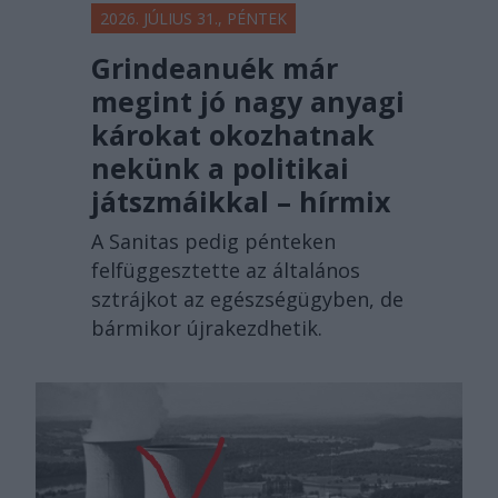
2026. JÚLIUS 31., PÉNTEK
Grindeanuék már
megint jó nagy anyagi
károkat okozhatnak
nekünk a politikai
játszmáikkal – hírmix
A Sanitas pedig pénteken
felfüggesztette az általános
sztrájkot az egészségügyben, de
bármikor újrakezdhetik.