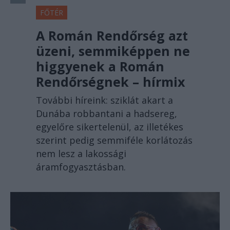
FŐTÉR
A Román Rendőrség azt
üzeni, semmiképpen ne
higgyenek a Román
Rendőrségnek – hírmix
További híreink: sziklát akart a
Dunába robbantani a hadsereg,
egyelőre sikertelenül, az illetékes
szerint pedig semmiféle korlátozás
nem lesz a lakossági
áramfogyasztásban.