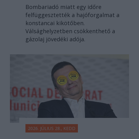
Bombariadó miatt egy időre
felfüggesztették a hajóforgalmat a
konstancai kikötőben.
Válsághelyzetben csökkenthető a
gázolaj jövedéki adója.
2026. JÚLIUS 28., KEDD