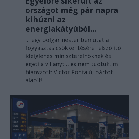
Egyelőre sikerült az
országot még pár napra
kihúzni az
energiakátyúból…
… egy polgármester bemutat a
fogyasztás csökkentésére felszólító
ideiglenes miniszterelnöknek és
égeti a villanyt… és nem tudtuk, mi
hiányzott: Victor Ponta új pártot
alapít!