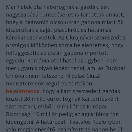
Már hetek óta háborognak a gazdák, sőt
nagyszabású tüntetéseket is tartottak amiatt,
hogy a beáramló olcsó ukrán gabona miatt ők
kiszorultak a saját piacukról, és hatalmas
károkat szenvedtek. Az Ukrajnával szomszédos
országok időközben sorra bejelentették, hogy
felfüggesztik az ukrán gabonaimportot,
egyedül Románia ötöl-hatol az ügyben, nem
mer ugyanis olyan lépést tenni, ami az Európai
Uniónak nem tetszene. Nicolae Ciucă
miniszterelnök végül csütörtökön
bejelentette,
hogy a kárt szenvedett gazdák
között 20 millió eurót fognak kártérítésként
szétosztani, ebből 10 milliót az Európai
Bizottság, 10 milliót pedig az agrártárca fog
kipengetni. A határozat Hivatalos Közlönyben
való megjelenésétől számított 15 napon belül