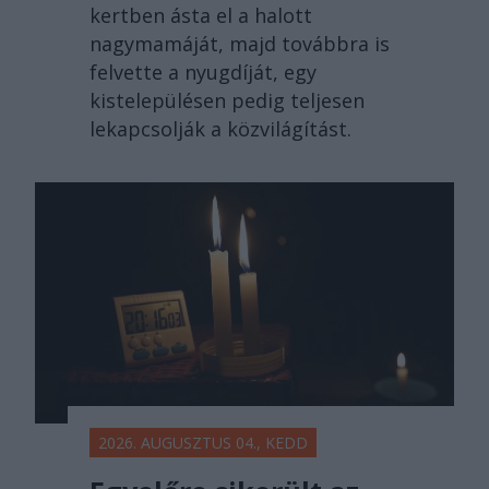
kertben ásta el a halott
nagymamáját, majd továbbra is
felvette a nyugdíját, egy
kistelepülésen pedig teljesen
lekapcsolják a közvilágítást.
2026. AUGUSZTUS 04., KEDD