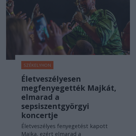
SZÉKELYHON
Életveszélyesen
megfenyegették Majkát,
elmarad a
sepsiszentgyörgyi
koncertje
Életveszélyes fenyegetést kapott
Majka, ezért elmarad a