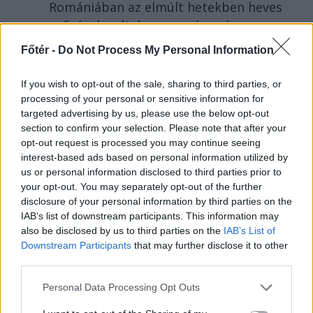
Romániában az elmúlt hetekben heves
esőzések voltak, az ország mégsem
mentesül a Duna alacsony vízállása
Főtér -
Do Not Process My Personal Information
miatti problémáktól, hiszen már a
cernavodai atomerőmű működése is
If you wish to opt-out of the sale, sharing to third parties, or
veszélybe került.
processing of your personal or sensitive information for
targeted advertising by us, please use the below opt-out
section to confirm your selection. Please note that after your
opt-out request is processed you may continue seeing
interest-based ads based on personal information utilized by
us or personal information disclosed to third parties prior to
your opt-out. You may separately opt-out of the further
disclosure of your personal information by third parties on the
IAB’s list of downstream participants. This information may
also be disclosed by us to third parties on the
IAB’s List of
Downstream Participants
that may further disclose it to other
third parties.
Personal Data Processing Opt Outs