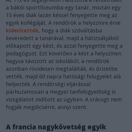
a bákói sportlíceumba egy tanár, miután egy
15 éves diák lazán késsel fenyegette meg az
egyik kollégáját. A rendőrök a helyszínre érve
kiderítették,
hogy a diák szóváltásba
keveredett a tanárával, majd a hátizsákjából
előkapott egy kést, és azzal fenyegette meg a
pedagógust. Ezt követően a kést a helyszínen
hagyva távozott az iskolából, a rendőrök
azonban rövidesen megtalálták, és őrizetbe
vették, majd 60 napra hatósági felügyelet alá
helyezték. A rendőrségi eljárással
párhuzamosan a megyei tanfelügyelőség is
vizsgálatot indított az ügyben. A srácogt nem
fogják megdicsérni, annyi szent.
A francia nagykövetség egyik