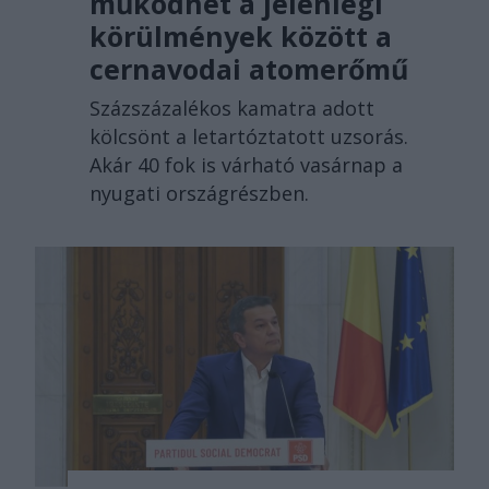
működhet a jelenlegi
körülmények között a
cernavodai atomerőmű
Százszázalékos kamatra adott
kölcsönt a letartóztatott uzsorás.
Akár 40 fok is várható vasárnap a
nyugati országrészben.