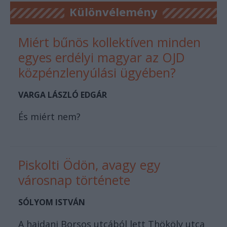
Különvélemény
Miért bűnös kollektíven minden
egyes erdélyi magyar az OJD
közpénzlenyúlási ügyében?
VARGA LÁSZLÓ EDGÁR
És miért nem?
Piskolti Ödön, avagy egy
városnap története
SÓLYOM ISTVÁN
A hajdani Borsos utcából lett Thököly utca