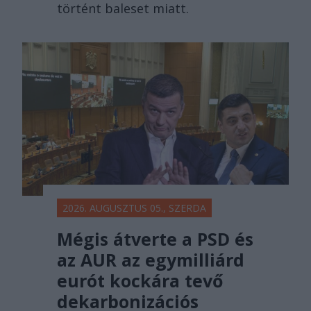
történt baleset miatt.
2026. AUGUSZTUS 05., SZERDA
Mégis átverte a PSD és
az AUR az egymilliárd
eurót kockára tevő
dekarbonizációs