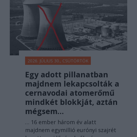
2026. JÚLIUS 30., CSÜTÖRTÖK
Egy adott pillanatban
majdnem lekapcsolták a
cernavodai atomerőmű
mindkét blokkját, aztán
mégsem…
… 16 ember három év alatt
majdnem egymillió eurónyi szajrét