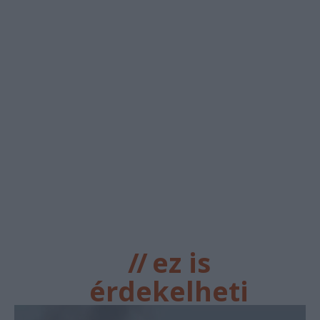
//
ez is
érdekelheti