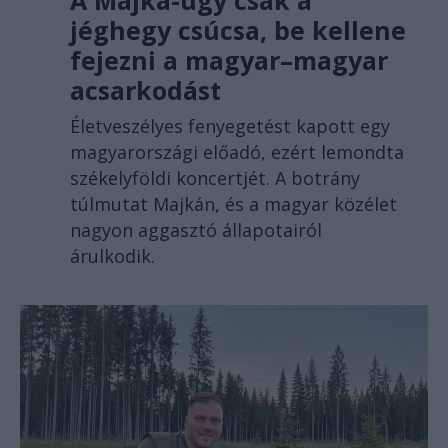
A Majka-ügy csak a
jéghegy csúcsa, be kellene
fejezni a magyar–magyar
acsarkodást
Életveszélyes fenyegetést kapott egy
magyarországi előadó, ezért lemondta
székelyföldi koncertjét. A botrány
túlmutat Majkán, és a magyar közélet
nagyon aggasztó állapotairól
árulkodik.