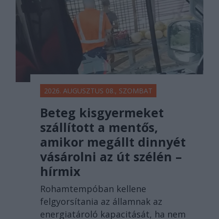
2026. AUGUSZTUS 08., SZOMBAT
Beteg kisgyermeket
szállított a mentős,
amikor megállt dinnyét
vásárolni az út szélén –
hírmix
Rohamtempóban kellene
felgyorsítania az államnak az
energiatároló kapacitását, ha nem