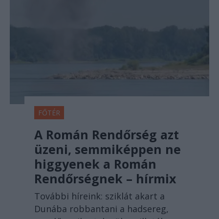
FŐTÉR
A Román Rendőrség azt
üzeni, semmiképpen ne
higgyenek a Román
Rendőrségnek – hírmix
További híreink: sziklát akart a
Dunába robbantani a hadsereg,