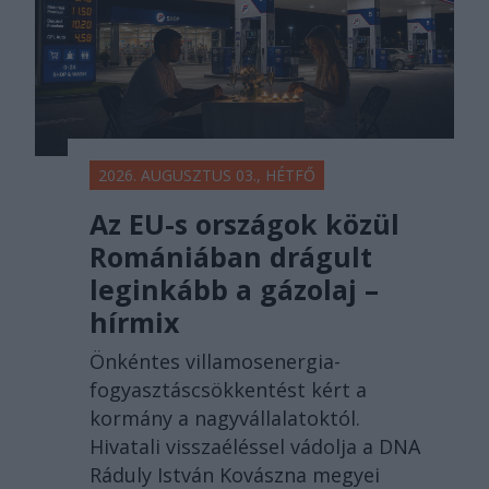
2026. AUGUSZTUS 03., HÉTFŐ
Az EU-s országok közül
Romániában drágult
leginkább a gázolaj –
hírmix
Önkéntes villamosenergia-
fogyasztáscsökkentést kért a
kormány a nagyvállalatoktól.
Hivatali visszaéléssel vádolja a DNA
Ráduly István Kovászna megyei