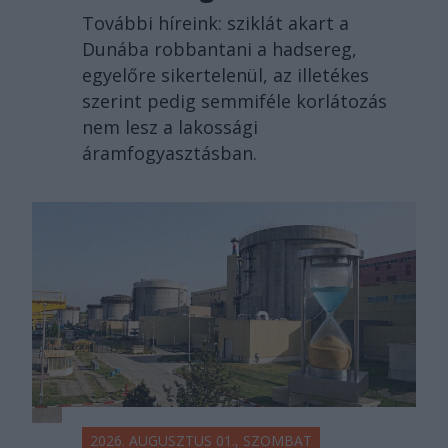
További híreink: sziklát akart a
Dunába robbantani a hadsereg,
egyelőre sikertelenül, az illetékes
szerint pedig semmiféle korlátozás
nem lesz a lakossági
áramfogyasztásban.
2026. AUGUSZTUS 01., SZOMBAT