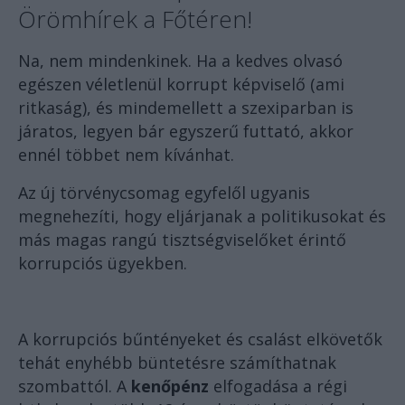
Örömhírek a Főtéren!
Na, nem mindenkinek. Ha a kedves olvasó
egészen véletlenül korrupt képviselő (ami
ritkaság), és mindemellett a szexiparban is
járatos, legyen bár egyszerű futtató, akkor
ennél többet nem kívánhat.
Az új törvénycsomag egyfelől ugyanis
megnehezíti, hogy eljárjanak a politikusokat és
más magas rangú tisztségviselőket érintő
korrupciós ügyekben.
A korrupciós bűntényeket és csalást elkövetők
tehát enyhébb büntetésre számíthatnak
szombattól. A
kenőpénz
elfogadása a régi