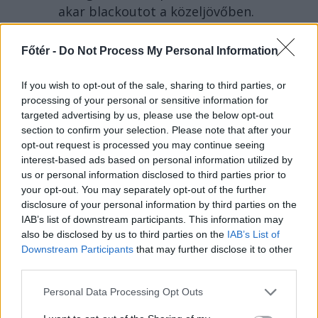
akar blackoutot a közeljövőben.
Románia légtere felől érkező drón
robbant fel Bulgáriában, nem
Főtér -
Do Not Process My Personal Information
messze a határtól.
If you wish to opt-out of the sale, sharing to third parties, or
processing of your personal or sensitive information for
targeted advertising by us, please use the below opt-out
section to confirm your selection. Please note that after your
opt-out request is processed you may continue seeing
interest-based ads based on personal information utilized by
us or personal information disclosed to third parties prior to
your opt-out. You may separately opt-out of the further
disclosure of your personal information by third parties on the
IAB’s list of downstream participants. This information may
also be disclosed by us to third parties on the
IAB’s List of
Downstream Participants
that may further disclose it to other
third parties.
2026. AUGUSZTUS 07., PÉNTEK
Personal Data Processing Opt Outs
Több száz embert