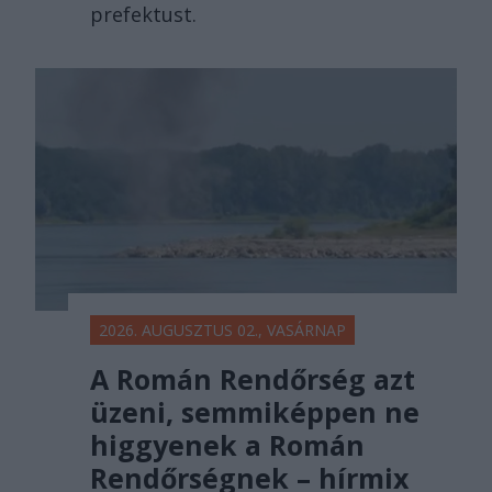
prefektust.
2026. AUGUSZTUS 02., VASÁRNAP
A Román Rendőrség azt
üzeni, semmiképpen ne
higgyenek a Román
Rendőrségnek – hírmix