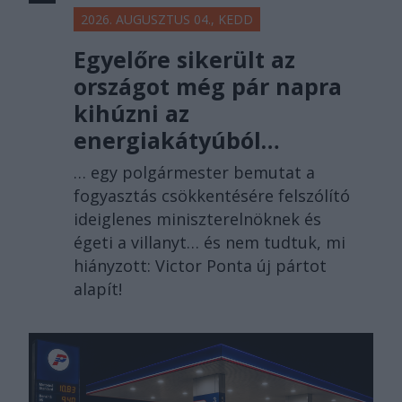
2026. AUGUSZTUS 04., KEDD
Egyelőre sikerült az
országot még pár napra
kihúzni az
energiakátyúból…
… egy polgármester bemutat a
fogyasztás csökkentésére felszólító
ideiglenes miniszterelnöknek és
égeti a villanyt… és nem tudtuk, mi
hiányzott: Victor Ponta új pártot
alapít!