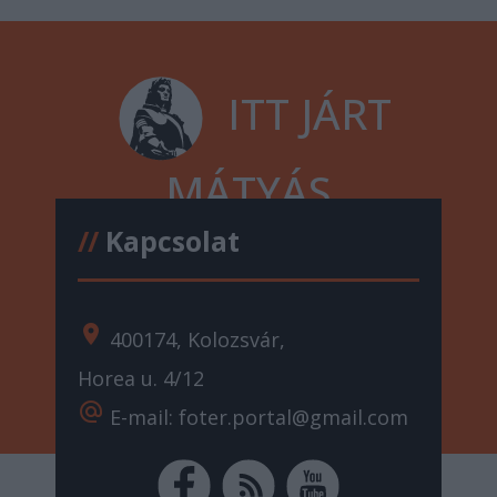
ITT JÁRT
MÁTYÁS
//
Kapcsolat
location_on
400174, Kolozsvár,
Horea u. 4/12
alternate_email
E-mail: foter.portal@gmail.com