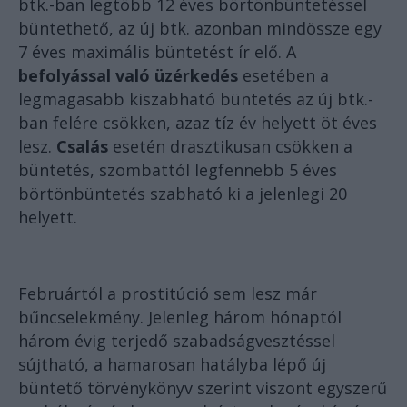
btk.-ban legtöbb 12 éves börtönbüntetéssel
büntethető, az új btk. azonban mindössze egy
7 éves maximális büntetést ír elő. A
befolyással való üzérkedés
esetében a
legmagasabb kiszabható büntetés az új btk.-
ban felére csökken, azaz tíz év helyett öt éves
lesz.
Csalás
esetén drasztikusan csökken a
büntetés, szombattól legfennebb 5 éves
börtönbüntetés szabható ki a jelenlegi 20
helyett.
Februártól a prostitúció sem lesz már
bűncselekmény. Jelenleg három hónaptól
három évig terjedő szabadságvesztéssel
sújtható, a hamarosan hatályba lépő új
büntető törvénykönyv szerint viszont egyszerű