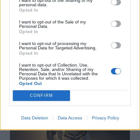
verhetett át Untold-
I want to opt-out of the Sharing of my
personal data.
belépőkkel egy
Opted In
kolozsvári férfi – hírek
I want to opt-out of the Sale of my
Personal Data.
pénteken
Opted In
A rendőrség vizsgálódik
I want to opt-out of processing my
Personal Data for Targeted Advertising.
Kolozsváron egy fesztiválbelépőkkel
Opted In
elkövetett lehetséges csalás
I want to opt-out of Collection, Use,
ügyében, a károsultak között sok a
Retention, Sale, and/or Sharing of my
magyar diák. Közben alig néhány
Personal Data that Is Unrelated with the
Purposes for which it was collected.
szavazat hiányzik egy PSD-RMDSZ-
Opted Out
kormányhoz.
CONFIRM
Data Deletion
Data Access
Privacy Policy