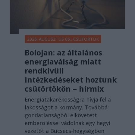
2026. AUGUSZTUS 06., CSÜTÖRTÖK
Bolojan: az általános
energiaválság miatt
rendkívüli
intézkedéseket hoztunk
csütörtökön – hírmix
Energiatakarékosságra hívja fel a
lakosságot a kormány. Továbbá:
gondatlanságból elkövetett
emberöléssel vádolnak egy hegyi
vezetőt a Bucsecs-hegységben