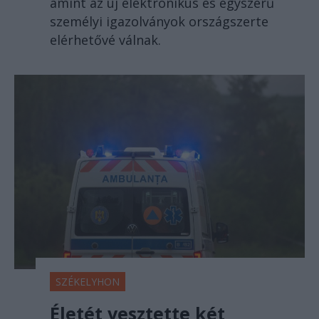
amint az új elektronikus és egyszerű
személyi igazolványok országszerte
elérhetővé válnak.
SZÉKELYHON
Életét vesztette két