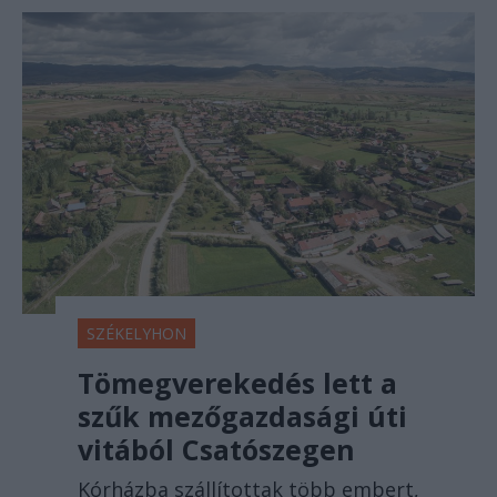
SZÉKELYHON
Tömegverekedés lett a
szűk mezőgazdasági úti
vitából Csatószegen
Kórházba szállítottak több embert,