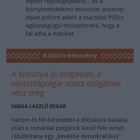
lopott repülőgépekről… és a
környezetvédelmi miniszter asszony
olyan pofont adott a macsózó PSD-s
egészségügyi miniszternek, hogy a
fal adta a másikat.
Különvélemény
A kiskutya jó dolgában, a
választópolgár rossz dolgában
vész meg
VARGA LÁSZLÓ EDGÁR
Három és fél évtizeddel a diktatúra bukása
után a romániai polgárok közel fele ismét
rábólintana egy „kevésbé demokratikus”