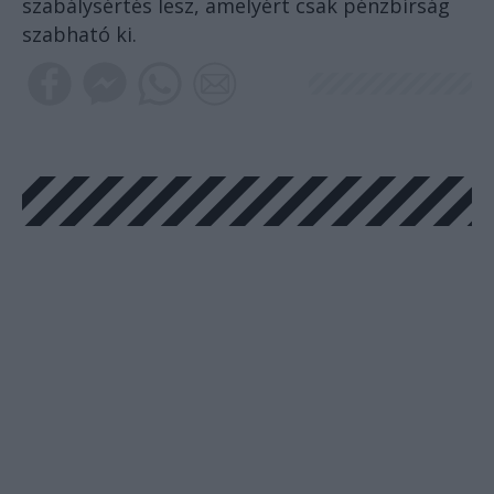
szabálysértés lesz, amelyért csak pénzbírság
szabható ki.