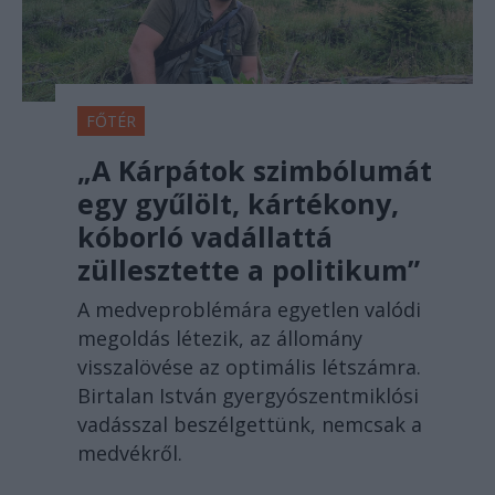
FŐTÉR
„A Kárpátok szimbólumát
egy gyűlölt, kártékony,
kóborló vadállattá
züllesztette a politikum”
A medveproblémára egyetlen valódi
megoldás létezik, az állomány
visszalövése az optimális létszámra.
Birtalan István gyergyószentmiklósi
vadásszal beszélgettünk, nemcsak a
medvékről.