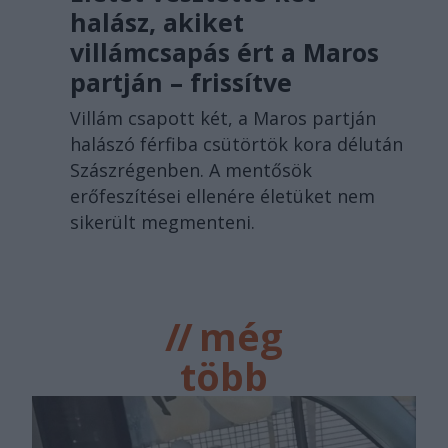
halász, akiket
villámcsapás ért a Maros
partján – frissítve
Villám csapott két, a Maros partján
halászó férfiba csütörtök kora délután
Szászrégenben. A mentősök
erőfeszítései ellenére életüket nem
sikerült megmenteni.
//
még
több
főtér.ro