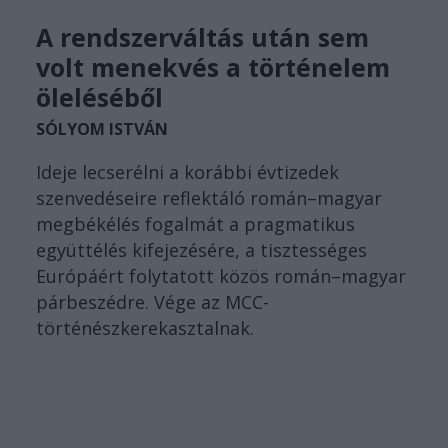
A rendszerváltás után sem
volt menekvés a történelem
öleléséből
SÓLYOM ISTVÁN
Ideje lecserélni a korábbi évtizedek
szenvedéseire reflektáló román–magyar
megbékélés fogalmát a pragmatikus
együttélés kifejezésére, a tisztességes
Európáért folytatott közös román–magyar
párbeszédre. Vége az MCC-
történészkerekasztalnak.