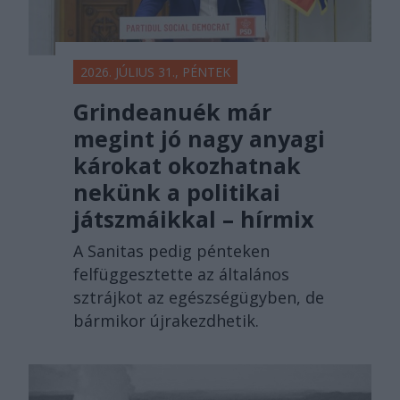
2026. JÚLIUS 31., PÉNTEK
Grindeanuék már
megint jó nagy anyagi
károkat okozhatnak
nekünk a politikai
játszmáikkal – hírmix
A Sanitas pedig pénteken
felfüggesztette az általános
sztrájkot az egészségügyben, de
bármikor újrakezdhetik.