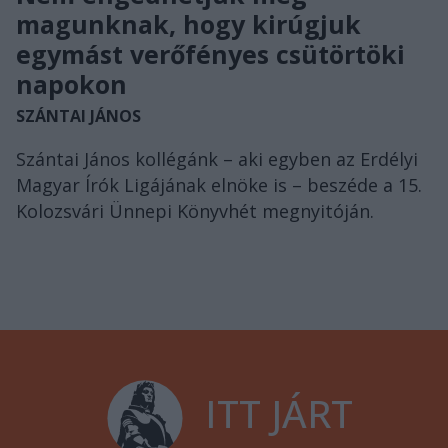
magunknak, hogy kirúgjuk
egymást verőfényes csütörtöki
napokon
SZÁNTAI JÁNOS
Szántai János kollégánk – aki egyben az Erdélyi
Magyar Írók Ligájának elnöke is – beszéde a 15.
Kolozsvári Ünnepi Könyvhét megnyitóján.
ITT JÁRT