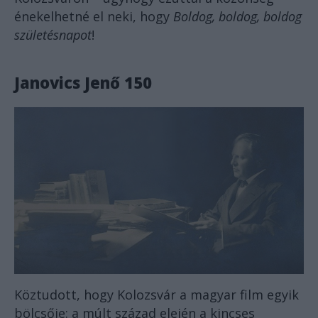
énekelhetné el neki, hogy
Boldog, boldog, boldog
születésnapot
!
Janovics Jenő 150
Köztudott, hogy Kolozsvár a magyar film egyik
bölcsője: a múlt század elején a kincses