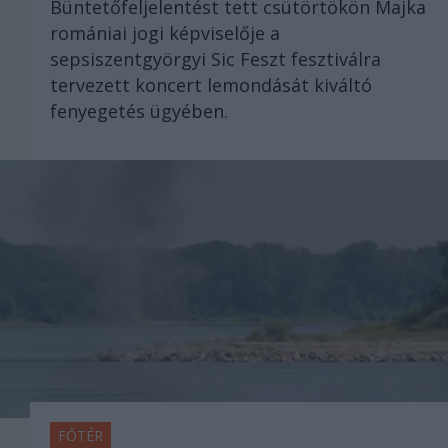
Büntetőfeljelentést tett csütörtökön Majka
romániai jogi képviselője a
sepsiszentgyörgyi Sic Feszt fesztiválra
tervezett koncert lemondását kiváltó
fenyegetés ügyében.
FŐTÉR