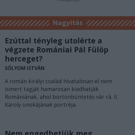
Nagyítás
Ezúttal tényleg utolérte a
végzete Romániai Pál Fülöp
herceget?
SÓLYOM ISTVÁN
A román királyi család hivatalosan el nem
ismert tagját hamarosan kiadhatják
Romániának, ahol börtönbüntetés vár rá. II.
Károly unokájának portréja.
Nem engedhetjük meg