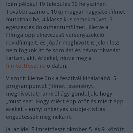
idén például 19 település 26 helyszínén.
További számok: 10 új magyar nagyjátékfilmet
mutatnak be, 4 klasszikus remekművet, 3
egészestés dokumentumfilmet, illetve a
Filmgalopp elnevezésű versenyszekció
rövidfilmjeit, és jópár meghívott is jelen lesz –
nem fogunk itt felsorolást és névsorolvasást
tartani, akit érdekel, nézze meg a
filmtettfeszt.ro
oldalon.
Viszont: kiemelünk a fesztivál kínálatából 5
programpontot (filmet, eseményt,
meghívottat), amiről úgy gondoljuk, hogy
„must see”. Hogy miért épp ötöt és miért épp
ezeket – ennyi önkényes szubjektivitás
engedtessék meg nekünk.
Ja, az idei Filmtettfeszt október 5. és 9. között