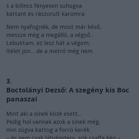
s a bilincs fényesen suhogva
kattant és rászorult karomra.
Nem nyafognék, de most már késő,
messze még a megálló, a végső...
Lebuktam, ez lesz hát a végem,
ítélet jön… de a metró még nem.
3.
Boctolányi Dezső:
A szegény kis Boc
panaszai
Mint aki a sínek közé esett…
Pedig hol vannak azok a sínek még,
min zúgva kattog a forró kerék
– és nem csak látványterv, sok csalfa kép –,