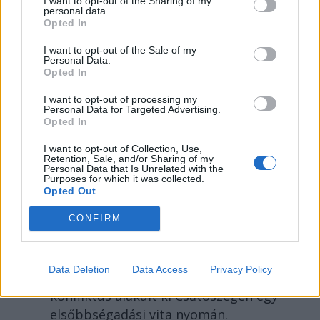
I want to opt-out of the Sharing of my
personal data.
Opted In
I want to opt-out of the Sale of my
Personal Data.
Opted In
I want to opt-out of processing my
SZÉKELYHON
Personal Data for Targeted Advertising.
Opted In
Tömegverekedés lett a
I want to opt-out of Collection, Use,
szűk mezőgazdasági úti
Retention, Sale, and/or Sharing of my
Personal Data that Is Unrelated with the
vitából Csatószegen
Purposes for which it was collected.
Opted Out
Kórházba szállítottak több embert,
mezőgazdasági munkagépek
CONFIRM
rongálódtak meg, és ideiglenes
védelmi rendeleteket is kibocsátottak
Data Deletion
Data Access
Privacy Policy
azután, hogy szombat délután súlyos
konfliktus alakult ki Csatószegen egy
elsőbbségadási vita nyomán.