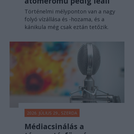
atomerőmű pedig leáll
Történelmi mélyponton van a nagy
folyó vízállása és -hozama, és a
kánikula még csak eztán tetőzik.
2026. JÚLIUS 29., SZERDA
Médiacsinálás a