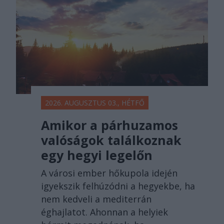
2026. AUGUSZTUS 03., HÉTFŐ
Amikor a párhuzamos
valóságok találkoznak
egy hegyi legelőn
A városi ember hőkupola idején
igyekszik felhúzódni a hegyekbe, ha
nem kedveli a mediterrán
éghajlatot. Ahonnan a helyiek