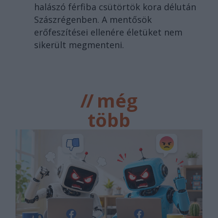
halászó férfiba csütörtök kora délután
Szászrégenben. A mentősök
erőfeszítései ellenére életüket nem
sikerült megmenteni.
//
még
több
főtér.ro