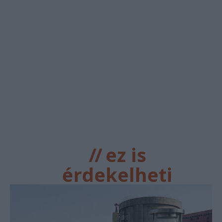
//
ez is
érdekelheti