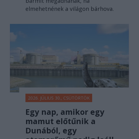
bármit megadnának, ha
elmehetnének a világon bárhova.
2026. JÚLIUS 30., CSÜTÖRTÖK
Egy nap, amikor egy
mamut előtűnik a
Dunából, egy