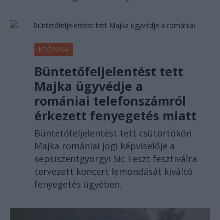
KRÓNIKA
Büntetőfeljelentést tett
Majka ügyvédje a
romániai telefonszámról
érkezett fenyegetés miatt
Büntetőfeljelentést tett csütörtökön
Majka romániai jogi képviselője a
sepsiszentgyörgyi Sic Feszt fesztiválra
tervezett koncert lemondását kiváltó
fenyegetés ügyében.