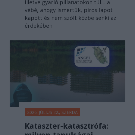
illetve gyarló pillanatokon túl… a
vébé, ahogy ismertük, piros lapot
kapott és nem szólt közbe senki az
érdekében.
2026. JÚLIUS 22., SZERDA
Kataszter-katasztrófa:
milyen tanulságai