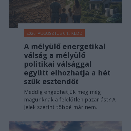
2026. AUGUSZTUS 04., KEDD
A mélyülő energetikai
válság a mélyülő
politikai válsággal
együtt elhozhatja a hét
szűk esztendőt
Meddig engedhetjük meg még
magunknak a felelőtlen pazarlást? A
jelek szerint többé már nem.