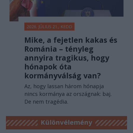
2026. JÚLIUS 21., KEDD
Mike, a fejetlen kakas és
Románia – tényleg
annyira tragikus, hogy
hónapok óta
kormányválság van?
Az, hogy lassan három hónapja
nincs kormánya az országnak: baj.
De nem tragédia.
Különvélemény