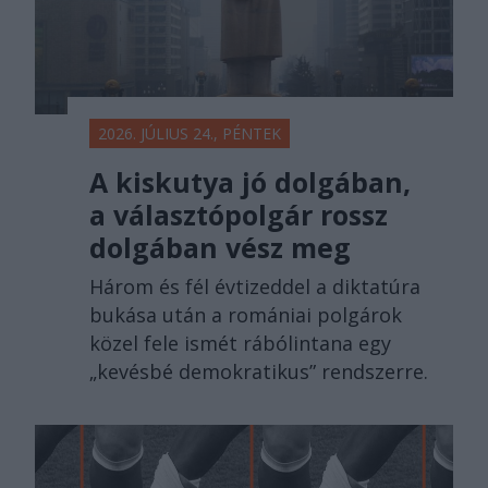
2026. JÚLIUS 24., PÉNTEK
A kiskutya jó dolgában,
a választópolgár rossz
dolgában vész meg
Három és fél évtizeddel a diktatúra
bukása után a romániai polgárok
közel fele ismét rábólintana egy
„kevésbé demokratikus” rendszerre.