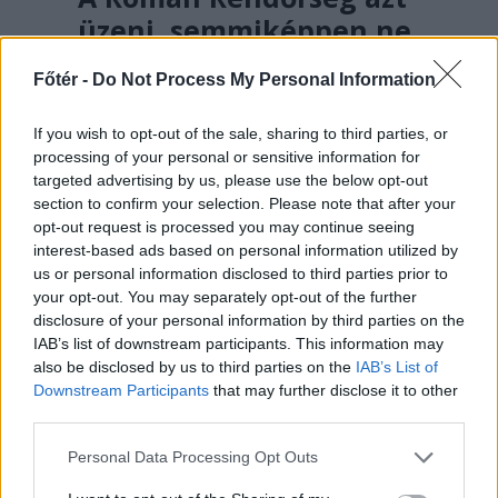
üzeni, semmiképpen ne
higgyenek a Román
Főtér -
Do Not Process My Personal Information
Rendőrségnek – hírmix
További híreink: sziklát akart a
If you wish to opt-out of the sale, sharing to third parties, or
processing of your personal or sensitive information for
Dunába robbantani a hadsereg,
targeted advertising by us, please use the below opt-out
egyelőre sikertelenül, az illetékes
section to confirm your selection. Please note that after your
szerint pedig semmiféle korlátozás
opt-out request is processed you may continue seeing
nem lesz a lakossági
interest-based ads based on personal information utilized by
us or personal information disclosed to third parties prior to
áramfogyasztásban.
your opt-out. You may separately opt-out of the further
disclosure of your personal information by third parties on the
IAB’s list of downstream participants. This information may
also be disclosed by us to third parties on the
IAB’s List of
Downstream Participants
that may further disclose it to other
third parties.
Personal Data Processing Opt Outs