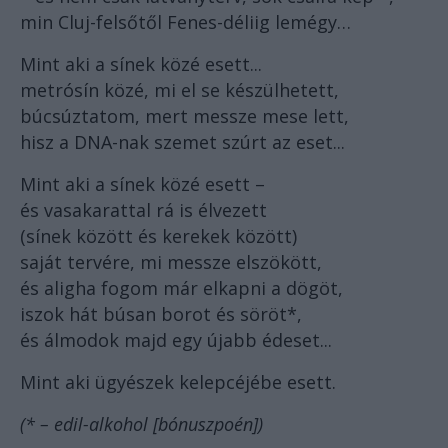
min Cluj-felsőtől Fenes-déliig lemégy…
Mint aki a sínek közé esett...
metrósín közé, mi el se készülhetett,
búcsúztatom, mert messze mese lett,
hisz a DNA-nak szemet szúrt az eset...
Mint aki a sínek közé esett –
és vasakarattal rá is élvezett
(sínek között és kerekek között)
saját tervére, mi messze elszökött,
és aligha fogom már elkapni a dögöt,
iszok hát búsan borot és söröt*,
és álmodok majd egy újabb édeset...
Mint aki ügyészek kelepcéjébe esett.
(* – edil-alkohol [bónuszpoén])