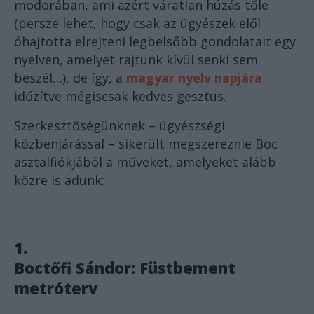
modorában, ami azért váratlan húzás tőle
(persze lehet, hogy csak az ügyészek elől
óhajtotta elrejteni legbelsőbb gondolatait egy
nyelven, amelyet rajtunk kívül senki sem
beszél…), de így, a
magyar nyelv napjára
időzítve mégiscsak kedves gesztus.
Szerkesztőségünknek – ügyészségi
közbenjárással – sikerült megszereznie Boc
asztalfiókjából a műveket, amelyeket alább
közre is adunk:
1.
Boctőfi Sándor:
Füstbement
metróterv