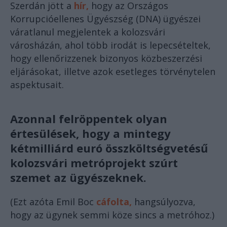
Szerdán jött a
hír,
hogy az Országos
Korrupcióellenes Ügyészség (DNA) ügyészei
váratlanul megjelentek a kolozsvári
városházán, ahol több irodát is lepecsételtek,
hogy ellenőrizzenek bizonyos közbeszerzési
eljárásokat, illetve azok esetleges törvénytelen
aspektusait.
Azonnal felröppentek olyan
értesülések, hogy a mintegy
kétmilliárd euró összköltségvetésű
kolozsvári metróprojekt szúrt
szemet az ügyészeknek.
(Ezt azóta Emil Boc
cáfolta,
hangsúlyozva,
hogy az ügynek semmi köze sincs a metróhoz.)