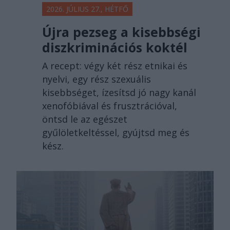
2026. JÚLIUS 27., HÉTFŐ
Újra pezseg a kisebbségi
diszkriminációs koktél
A recept: végy két rész etnikai és
nyelvi, egy rész szexuális
kisebbséget, ízesítsd jó nagy kanál
xenofóbiával és frusztrációval,
öntsd le az egészet
gyűlöletkeltéssel, gyújtsd meg és
kész.