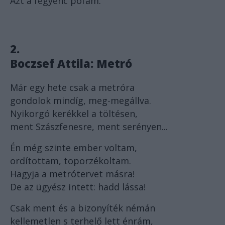
Azt a fegyenc pofám.
2.
Boczsef Attila:
Metró
Már egy hete csak a metróra
gondolok mindíg, meg-megállva.
Nyikorgó kerékkel a töltésen,
ment Szászfenesre, ment serényen...
Én még szinte ember voltam,
ordítottam, toporzékoltam.
Hagyja a metrótervet másra!
De az ügyész intett: hadd lássa!
Csak ment és a bizonyíték némán
kellemetlen s terhelő lett énrám,