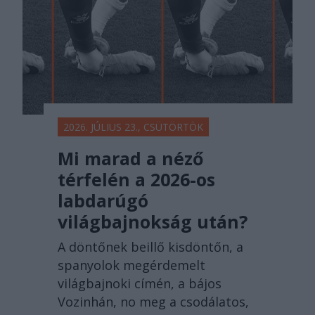
2026. JÚLIUS 23., CSÜTÖRTÖK
Mi marad a néző
térfelén a 2026-os
labdarúgó
világbajnokság után?
A döntőnek beillő kisdöntőn, a
spanyolok megérdemelt
világbajnoki címén, a bájos
Vozinhán, no meg a csodálatos,