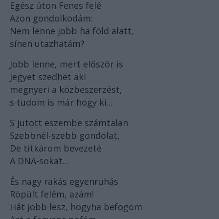
Egész úton Fenes felé
Azon gondolkodám:
Nem lenne jobb ha föld alatt,
sínen utazhatám?
Jobb lenne, mert először is
Jegyet szedhet aki
megnyeri a közbeszerzést,
s tudom is már hogy ki...
S jutott eszembe számtalan
Szebbnél-szebb gondolat,
De titkárom bevezeté
A DNA-sokat...
És nagy rakás egyenruhás
Röpült felém, azám!
Hát jobb lesz, hogyha befogom