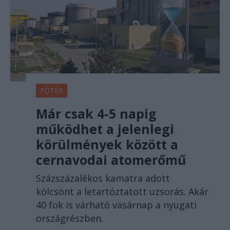
FŐTÉR
Már csak 4-5 napig
működhet a jelenlegi
körülmények között a
cernavodai atomerőmű
Százszázalékos kamatra adott
kölcsönt a letartóztatott uzsorás. Akár
40 fok is várható vasárnap a nyugati
országrészben.