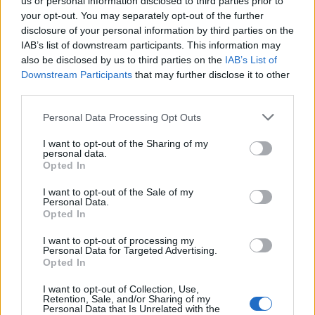
Autonómiakonzultációt
us or personal information disclosed to third parties prior to
your opt-out. You may separately opt-out of the further
ígér az RMDSZ
disclosure of your personal information by third parties on the
IAB’s list of downstream participants. This information may
BÉEL
also be disclosed by us to third parties on the
IAB’s List of
Kovács Péter szerint közvita lesz az
Downstream Participants
that may further disclose it to other
third parties.
autonómiáról szóló
törvénytervezetről, s figyelembe veszik
Personal Data Processing Opt Outs
a módosító javaslatokat is. Ki szól
I want to opt-out of the Sharing of my
hozzá?
personal data.
Opted In
I want to opt-out of the Sale of my
Personal Data.
Szatmár megmozdult
Opted In
MTÍMEA
I want to opt-out of processing my
Personal Data for Targeted Advertising.
Szatmáron mintegy ötszázan mentek
Opted In
színházba egy jó ügyért. Példa nélküli
I want to opt-out of Collection, Use,
eset.
Retention, Sale, and/or Sharing of my
Personal Data that Is Unrelated with the