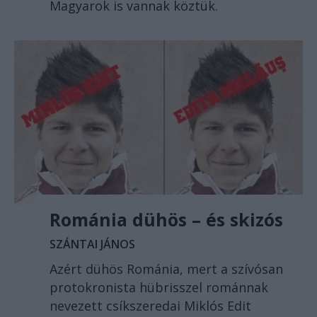
Magyarok is vannak köztük.
Románia dühös – és skizós
SZÁNTAI JÁNOS
Azért dühös Románia, mert a szívósan
protokronista hübrisszel románnak
nevezett csíkszeredai Miklós Edit