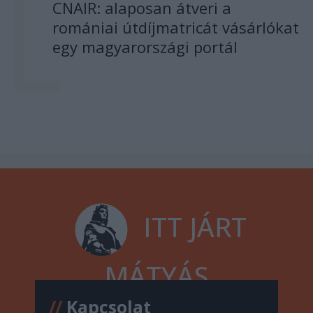
CNAIR: alaposan átveri a
romániai útdíjmatricát vásárlókat
egy magyarországi portál
ITT JÁRT
MÁTYÁS
//
Kapcsolat