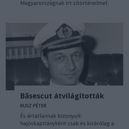
Magyarországnak írt sítörténelmet.
Băsescut átvilágították
RUSZ PÉTER
És ártatlannak bizonyult:
hajóskapitányként csak és kizárólag a