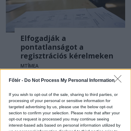
Elfogadják a
pontatlanságot a
regisztrációs kérelmeken
MTÍMEA
Más a külhoni magyarok
Főtér -
Do Not Process My Personal Information
szocializációja, többek között ezért is
elfogadják a pontatlanul kitöltött
If you wish to opt-out of the sale, sharing to third parties, or
regisztrációs kérelmeket. Március
processing of your personal or sensitive information for
közepéig lehet regisztrálni.
targeted advertising by us, please use the below opt-out
section to confirm your selection. Please note that after your
opt-out request is processed you may continue seeing
interest-based ads based on personal information utilized by