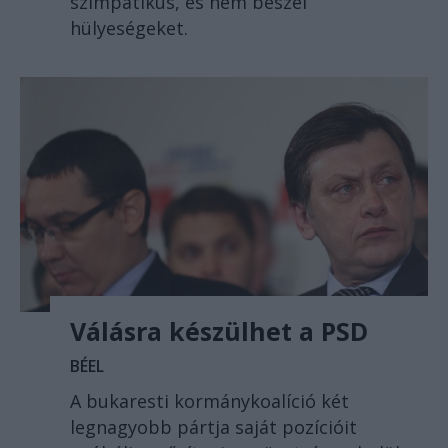
szimpatikus, és nem beszél
hülyeségeket.
Válásra készülhet a PSD
BÉEL
A bukaresti kormánykoalíció két
legnagyobb pártja saját pozícióit