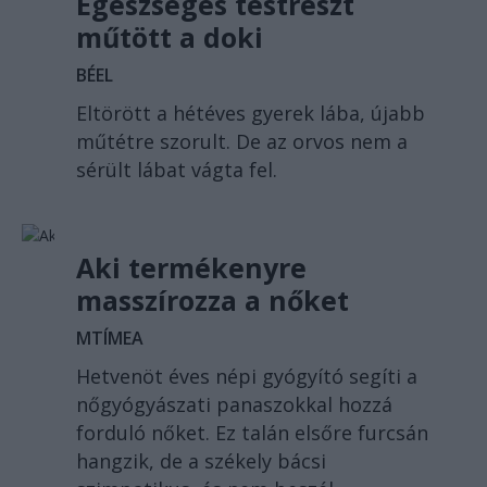
Egészséges testrészt
műtött a doki
BÉEL
Eltörött a hétéves gyerek lába, újabb
műtétre szorult. De az orvos nem a
sérült lábat vágta fel.
Aki termékenyre
masszírozza a nőket
MTÍMEA
Hetvenöt éves népi gyógyító segíti a
nőgyógyászati panaszokkal hozzá
forduló nőket. Ez talán elsőre furcsán
hangzik, de a székely bácsi