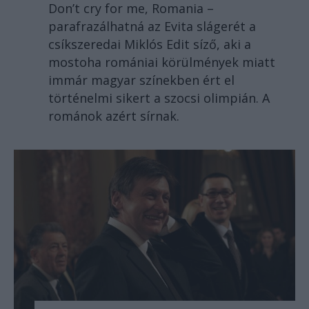
Don’t cry for me, Romania –
parafrazálhatná az Evita slágerét a
csíkszeredai Miklós Edit síző, aki a
mostoha romániai körülmények miatt
immár magyar színekben ért el
történelmi sikert a szocsi olimpián. A
románok azért sírnak.