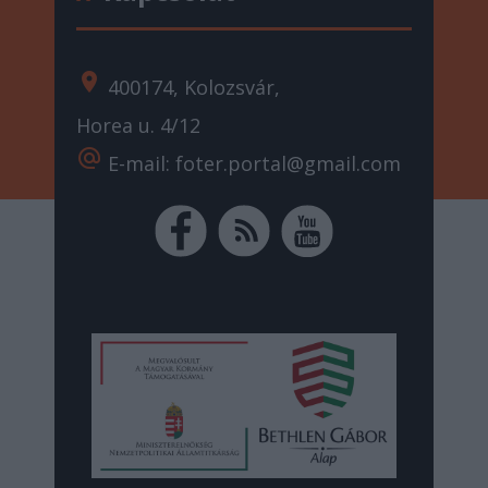
location_on
400174, Kolozsvár,
Horea u. 4/12
alternate_email
E-mail: foter.portal@gmail.com