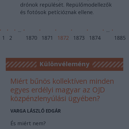
drónok repülését. Repülőmodellezők
és fotósok petícióznak ellene.
...
...
1
2
1870
1871
1872
1873
1874
1885
Különvélemény
Miért bűnös kollektíven minden
egyes erdélyi magyar az OJD
közpénzlenyúlási ügyében?
VARGA LÁSZLÓ EDGÁR
És miért nem?