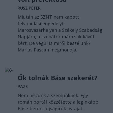
RUSZ PÉTER
Miután az SZNT nem kapott
felvonulási engedélyt
Marosvásárhelyen a Székely Szabadság
Napjára, a szenátor már csak kávét
kért. De végül is miről beszélünk?
Marius Pașcan megmondja.
Ők tolnák Băse szekerét?
PAZS
Nem hiszünk a szemünknek. Egy
román portál közzétette a leginkább
Băse-bérenc újságírók listáját.