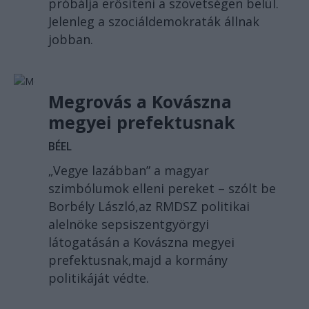
próbálja erősíteni a szövetségen belül.
Jelenleg a szociáldemokraták állnak
jobban.
Megrovás a Kovászna
megyei prefektusnak
BÉEL
„Vegye lazábban” a magyar
szimbólumok elleni pereket – szólt be
Borbély László,az RMDSZ politikai
alelnöke sepsiszentgyörgyi
látogatásán a Kovászna megyei
prefektusnak,majd a kormány
politikáját védte.