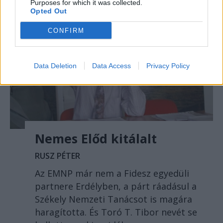
Purposes for which it was collected.
Opted Out
CONFIRM
Data Deletion
Data Access
Privacy Policy
Nemes Előd kitálalt
RUSZ PÉTER
Az EMNP már nem a Fidesz egyedüli
partnere Erdélyben, a párt ráadásul a
Székely Nemzeti Tanácsot is magára
haragította. És Toró T. Tibor nevét se