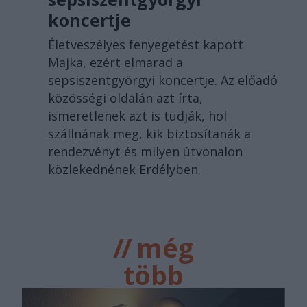
koncertje
Életveszélyes fenyegetést kapott
Majka, ezért elmarad a
sepsiszentgyörgyi koncertje. Az előadó
közösségi oldalán azt írta,
ismeretlenek azt is tudják, hol
szállnának meg, kik biztosítanák a
rendezvényt és milyen útvonalon
közlekednének Erdélyben.
//
még
több
főtér.ro