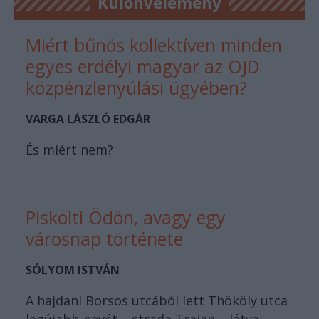
Különvélemény
Miért bűnös kollektíven minden
egyes erdélyi magyar az OJD
közpénzlenyúlási ügyében?
VARGA LÁSZLÓ EDGÁR
És miért nem?
Piskolti Ödön, avagy egy
városnap története
SÓLYOM ISTVÁN
A hajdani Borsos utcából lett Thököly utca
legújabb nevét – strada Traian – látva