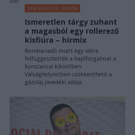
2026. JÚLIUS 29., SZERDA
Ismeretlen tárgy zuhant
a magasból egy rollerező
kisfiúra – hírmix
Bombariadó miatt egy időre
felfüggesztették a hajóforgalmat a
konstancai kikötőben.
Válsághelyzetben csökkenthető a
gázolaj jövedéki adója.