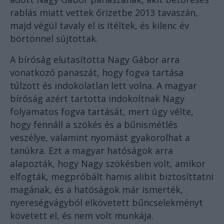
rablás miatt vettek őrizetbe 2013 tavaszán,
majd végül tavaly el is ítéltek, és kilenc év
börtönnel sújtottak.
A bíróság elutasította Nagy Gábor arra
vonatkozó panaszát, hogy fogva tartása
túlzott és indokolatlan lett volna. A magyar
bíróság azért tartotta indokoltnak Nagy
folyamatos fogva tartását, mert úgy vélte,
hogy fennáll a szökés és a bűnismétlés
veszélye, valamint nyomást gyakorolhat a
tanúkra. Ezt a magyar hatóságok arra
alapozták, hogy Nagy szökésben volt, amikor
elfogták, megpróbált hamis alibit biztosíttatni
magának, és a hatóságok már ismerték,
nyereségvágyból elkövetett bűncselekményt
követett el, és nem volt munkája.