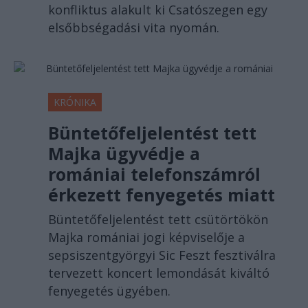
konfliktus alakult ki Csatószegen egy
elsőbbségadási vita nyomán.
KRÓNIKA
Büntetőfeljelentést tett
Majka ügyvédje a
romániai telefonszámról
érkezett fenyegetés miatt
Büntetőfeljelentést tett csütörtökön
Majka romániai jogi képviselője a
sepsiszentgyörgyi Sic Feszt fesztiválra
tervezett koncert lemondását kiváltó
fenyegetés ügyében.