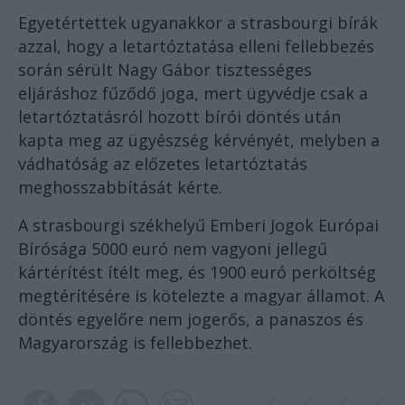
Egyetértettek ugyanakkor a strasbourgi bírák
azzal, hogy a letartóztatása elleni fellebbezés
során sérült Nagy Gábor tisztességes
eljáráshoz fűződő joga, mert ügyvédje csak a
letartóztatásról hozott bírói döntés után
kapta meg az ügyészség kérvényét, melyben a
vádhatóság az előzetes letartóztatás
meghosszabbítását kérte.
A strasbourgi székhelyű Emberi Jogok Európai
Bírósága 5000 euró nem vagyoni jellegű
kártérítést ítélt meg, és 1900 euró perköltség
megtérítésére is kötelezte a magyar államot. A
döntés egyelőre nem jogerős, a panaszos és
Magyarország is fellebbezhet.