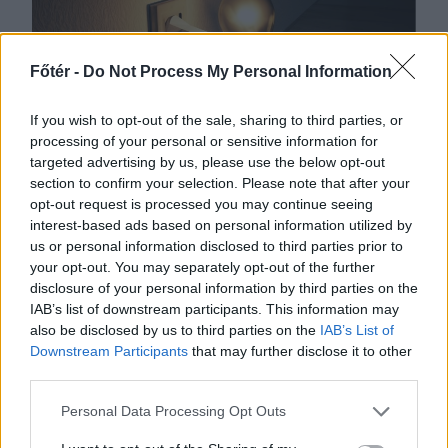
Főtér -
Do Not Process My Personal Information
If you wish to opt-out of the sale, sharing to third parties, or
processing of your personal or sensitive information for
targeted advertising by us, please use the below opt-out
section to confirm your selection. Please note that after your
opt-out request is processed you may continue seeing
2026. AUGUSZTUS 06., CSÜTÖRTÖK
interest-based ads based on personal information utilized by
us or personal information disclosed to third parties prior to
Bolojan: az általános
your opt-out. You may separately opt-out of the further
energiaválság miatt
disclosure of your personal information by third parties on the
rendkívüli
IAB’s list of downstream participants. This information may
also be disclosed by us to third parties on the
IAB’s List of
intézkedéseket hoztunk
Downstream Participants
that may further disclose it to other
csütörtökön – hírmix
third parties.
Energiatakarékosságra hívja fel a
Personal Data Processing Opt Outs
lakosságot a kormány. Továbbá: