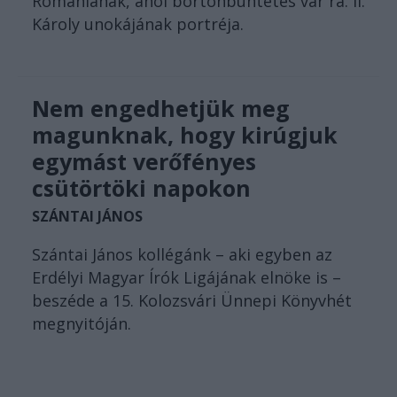
Romániának, ahol börtönbüntetés vár rá. II.
Károly unokájának portréja.
Nem engedhetjük meg
magunknak, hogy kirúgjuk
egymást verőfényes
csütörtöki napokon
SZÁNTAI JÁNOS
Szántai János kollégánk – aki egyben az
Erdélyi Magyar Írók Ligájának elnöke is –
beszéde a 15. Kolozsvári Ünnepi Könyvhét
megnyitóján.