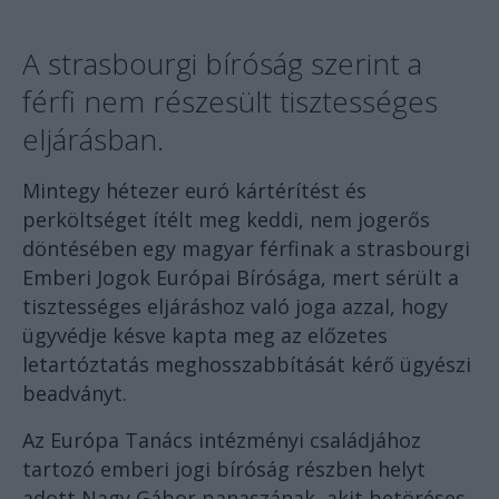
A strasbourgi bíróság szerint a
férfi nem részesült tisztességes
eljárásban.
Mintegy hétezer euró kártérítést és
perköltséget ítélt meg keddi, nem jogerős
döntésében egy magyar férfinak a strasbourgi
Emberi Jogok Európai Bírósága, mert sérült a
tisztességes eljáráshoz való joga azzal, hogy
ügyvédje késve kapta meg az előzetes
letartóztatás meghosszabbítását kérő ügyészi
beadványt.
Az Európa Tanács intézményi családjához
tartozó emberi jogi bíróság részben helyt
adott Nagy Gábor panaszának, akit betöréses