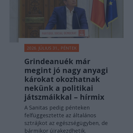
2026. JÚLIUS 31., PÉNTEK
Grindeanuék már
megint jó nagy anyagi
károkat okozhatnak
nekünk a politikai
játszmáikkal – hírmix
A Sanitas pedig pénteken
felfüggesztette az általános
sztrájkot az egészségügyben, de
bármikor újrakezdhetik.