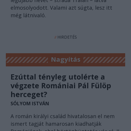
elmosolyodott. Valami azt súgta, lesz itt
még látnivaló.
HIRDETÉS
//
Nagyítás
Ezúttal tényleg utolérte a
végzete Romániai Pál Fülöp
herceget?
SÓLYOM ISTVÁN
A román királyi család hivatalosan el nem
ismert tagját hamarosan kiadhatják