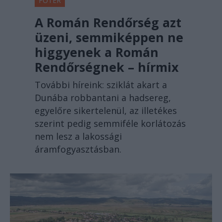
FŐTÉR
A Román Rendőrség azt
üzeni, semmiképpen ne
higgyenek a Román
Rendőrségnek – hírmix
További híreink: sziklát akart a
Dunába robbantani a hadsereg,
egyelőre sikertelenül, az illetékes
szerint pedig semmiféle korlátozás
nem lesz a lakossági
áramfogyasztásban.