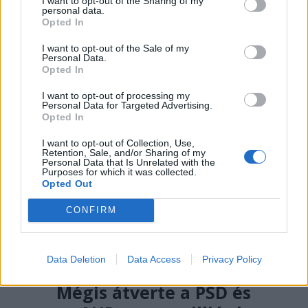
I want to opt-out of the Sharing of my
gondatlanságból elkövetett
personal data.
Opted In
emberöléssel vádolnak egy hegyi
vezetőt a Bucsecs-hegységben
I want to opt-out of the Sale of my
Personal Data.
történt baleset miatt.
Opted In
I want to opt-out of processing my
Personal Data for Targeted Advertising.
Opted In
I want to opt-out of Collection, Use,
Retention, Sale, and/or Sharing of my
Personal Data that Is Unrelated with the
Purposes for which it was collected.
Opted Out
CONFIRM
Data Deletion
Data Access
Privacy Policy
2026. AUGUSZTUS 05., SZERDA
Mégis átverte a PSD és