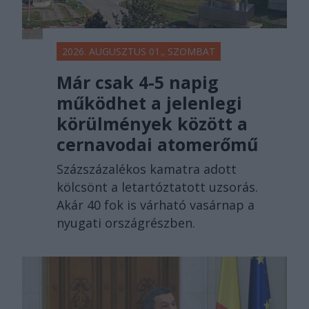
2026. AUGUSZTUS 01., SZOMBAT
Már csak 4-5 napig
működhet a jelenlegi
körülmények között a
cernavodai atomerőmű
Százszázalékos kamatra adott
kölcsönt a letartóztatott uzsorás.
Akár 40 fok is várható vasárnap a
nyugati országrészben.