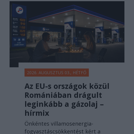
2026. AUGUSZTUS 03., HÉTFŐ
Az EU-s országok közül
Romániában drágult
leginkább a gázolaj –
hírmix
Önkéntes villamosenergia-
fogyasztáscsökkentést kért a