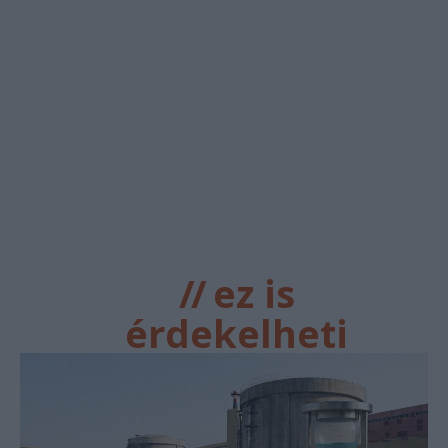
//
ez is
érdekelheti