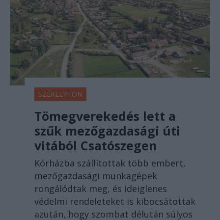
SZÉKELYHON
Tömegverekedés lett a
szűk mezőgazdasági úti
vitából Csatószegen
Kórházba szállítottak több embert,
mezőgazdasági munkagépek
rongálódtak meg, és ideiglenes
védelmi rendeleteket is kibocsátottak
azután, hogy szombat délután súlyos