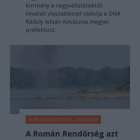
kormány a nagyvállalatoktól.
Hivatali visszaéléssel vádolja a DNA
Ráduly István Kovászna megyei
prefektust.
2026. AUGUSZTUS 02., VASÁRNAP
A Román Rendőrség azt