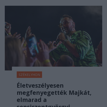
SZÉKELYHON
Életveszélyesen
megfenyegették Majkát,
elmarad a
sepsiszentgyörgyi