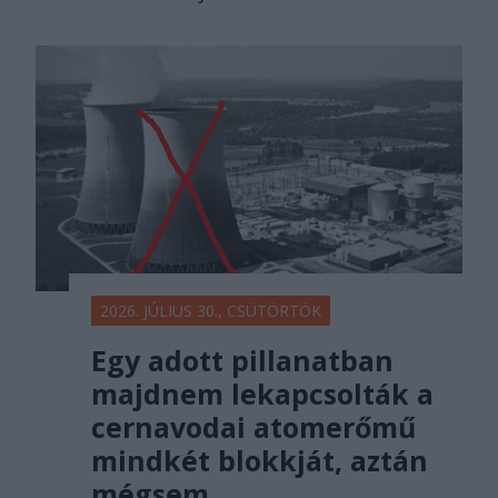
2026. JÚLIUS 30., CSÜTÖRTÖK
Egy adott pillanatban
majdnem lekapcsolták a
cernavodai atomerőmű
mindkét blokkját, aztán
mégsem…