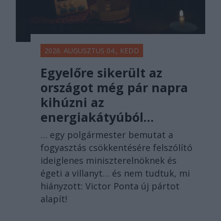
2026. AUGUSZTUS 04., KEDD
Egyelőre sikerült az
országot még pár napra
kihúzni az
energiakátyúból…
… egy polgármester bemutat a
fogyasztás csökkentésére felszólító
ideiglenes miniszterelnöknek és
égeti a villanyt… és nem tudtuk, mi
hiányzott: Victor Ponta új pártot
alapít!