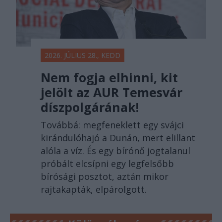
2026. JÚLIUS 28., KEDD
Nem fogja elhinni, kit
jelölt az AUR Temesvár
díszpolgárának!
Továbbá: megfeneklett egy svájci
kirándulóhajó a Dunán, mert elillant
alóla a víz. És egy bírónő jogtalanul
próbált elcsípni egy legfelsőbb
bírósági posztot, aztán mikor
rajtakapták, elpárolgott.