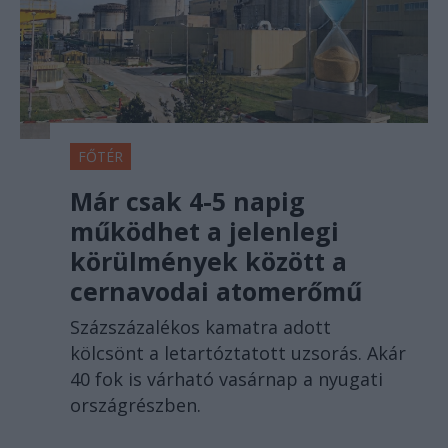
FŐTÉR
Már csak 4-5 napig
működhet a jelenlegi
körülmények között a
cernavodai atomerőmű
Százszázalékos kamatra adott
kölcsönt a letartóztatott uzsorás. Akár
40 fok is várható vasárnap a nyugati
országrészben.