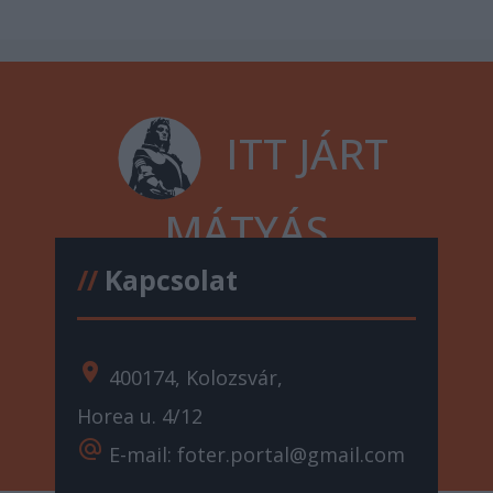
ITT JÁRT
MÁTYÁS
//
Kapcsolat
location_on
400174, Kolozsvár,
Horea u. 4/12
alternate_email
E-mail: foter.portal@gmail.com