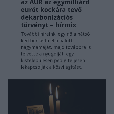
az AUR az egymilliárd
eurót kockára tevő
dekarbonizációs
törvényt – hírmix
További híreink: egy nő a hátsó
kertben ásta el a halott
nagymamáját, majd továbbra is
felvette a nyugdíját, egy
kistelepülésen pedig teljesen
lekapcsolják a közvilágítást.