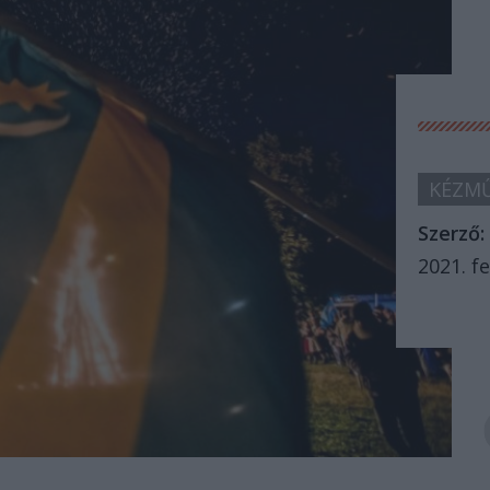
KÉZMŰ
Szerző:
2021. fe