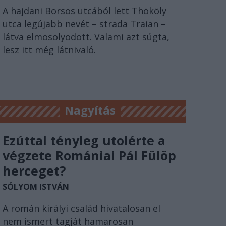
A hajdani Borsos utcából lett Thököly
utca legújabb nevét – strada Traian –
látva elmosolyodott. Valami azt súgta,
lesz itt még látnivaló.
Nagyítás
Ezúttal tényleg utolérte a
végzete Romániai Pál Fülöp
herceget?
SÓLYOM ISTVÁN
A román királyi család hivatalosan el
nem ismert tagját hamarosan