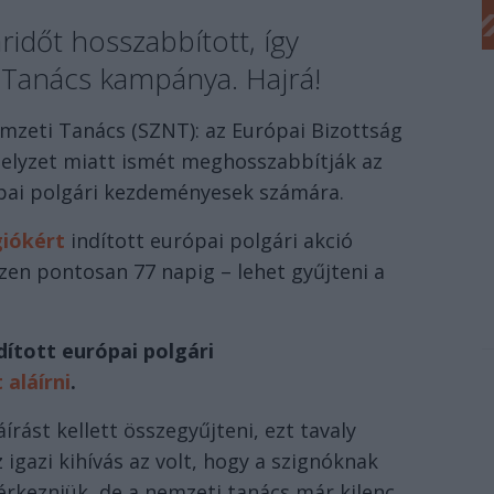
ridőt hosszabbított, így
 Tanács kampánya. Hajrá!
emzeti Tanács (SZNT): az Európai Bizottság
helyzet miatt ismét meghosszabbítják az
ópai polgári kezdeményesek számára.
giókért
indított európai polgári akció
en pontosan 77 napig – lehet gyűjteni a
ított európai polgári
 aláírni
.
rást kellett összegyűjteni, ezt tavaly
 igazi kihívás az volt, hogy a szignóknak
 érkezniük, de a nemzeti tanács már kilenc