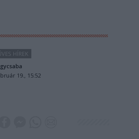
VES HÍREK
gycsaba
bruár 19., 15:52