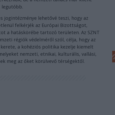
k
legutóbb.
s jogintézménye lehetővé teszi, hogy az
tlenül felkérjék az Európai Bizottságot,
atot a hatáskörébe tartozó területen. Az SZNT
eti régiók védelméről szól, célja, hogy az
erete, a kohéziós politika kezelje kiemelt
lyeket nemzeti, etnikai, kulturális, vallási,
ek meg az őket körülvevő térségektől.