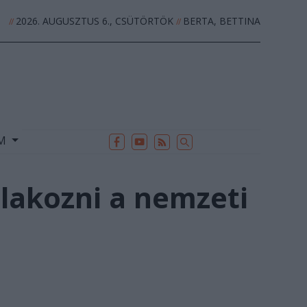
2026. AUGUSZTUS 6., CSÜTÖRTÖK
BERTA, BETTINA
//
//
EK
ARCHÍVUM
//
UM
tlakozni a nemzeti