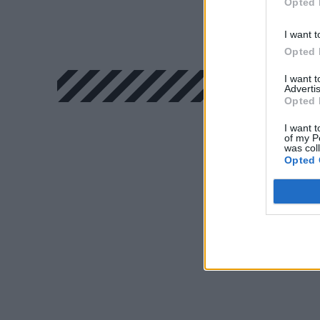
Opted 
I want t
Opted 
I want 
Advertis
Opted 
I want t
of my P
was col
Opted 