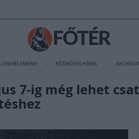
AGYÍTÁS
(KÜLÖN)VÉLEMÉNY
KÉZMŰVES HÍR
//
//
ÜLÖN)VÉLEMÉNY
KÉZMŰVES HÍREK
ARCHÍV
//
//
jus 7-ig még lehet csa
jtéshez