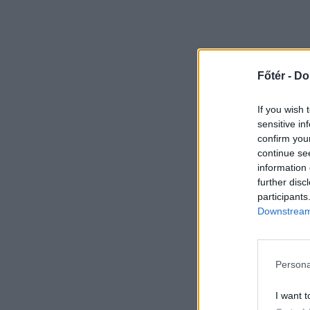
Főtér -
Do
If you wish 
sensitive in
confirm you
continue se
information 
further disc
participants
Downstream 
Persona
I want t