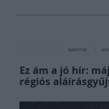
N
NAGYÍTÁS
(K
//
Ez ám a jó hír: má
régiós aláírásgyű