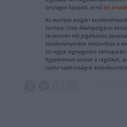
országot kipipált, erről
itt írtun
Az európai polgári kezdeményezé
Európai Unió állampolgárai közve
terjesszen elő jogalkotási javasl
kezdeményezése elsősorban a nemz
EU egyik legnagyobb támogatási k
figyelemmel azokat a régiókat, ame
nyelvi sajátosságok különböztetn