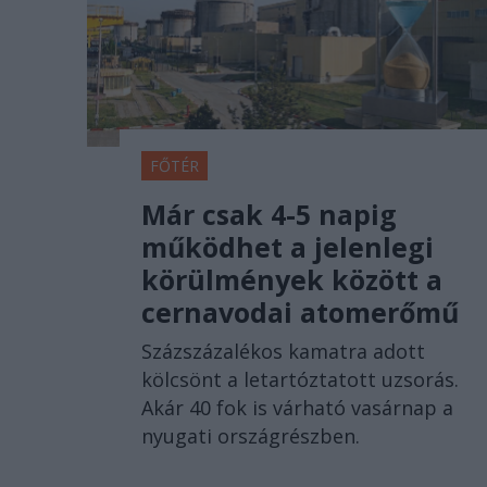
FŐTÉR
Már csak 4-5 napig
működhet a jelenlegi
körülmények között a
cernavodai atomerőmű
Százszázalékos kamatra adott
kölcsönt a letartóztatott uzsorás.
Akár 40 fok is várható vasárnap a
nyugati országrészben.