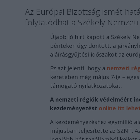
Az Európai Bizottság ismét hatá
folytatódhat a Székely Nemzeti
Újabb jó hírt kapott a Székely N
pénteken úgy döntött, a járvány
aláírásgyűjtési időszakot az eur
Ez azt jelenti, hogy a
nemzeti ré
keretében még május 7-ig – egész
támogató nyilatkozatokat.
A nemzeti régiók védelméért ind
kezdeményezést
online itt lehet
A kezdeményezéshez egymillió aláí
májusban teljesítette az SZNT. Az
legalább hét tagállamból kellett