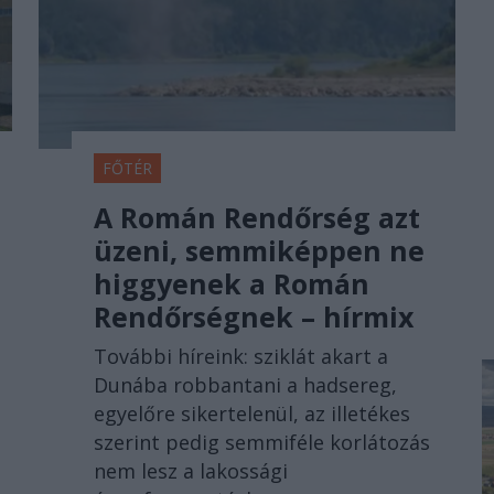
FŐTÉR
A Román Rendőrség azt
üzeni, semmiképpen ne
higgyenek a Román
Rendőrségnek – hírmix
További híreink: sziklát akart a
Dunába robbantani a hadsereg,
egyelőre sikertelenül, az illetékes
szerint pedig semmiféle korlátozás
nem lesz a lakossági